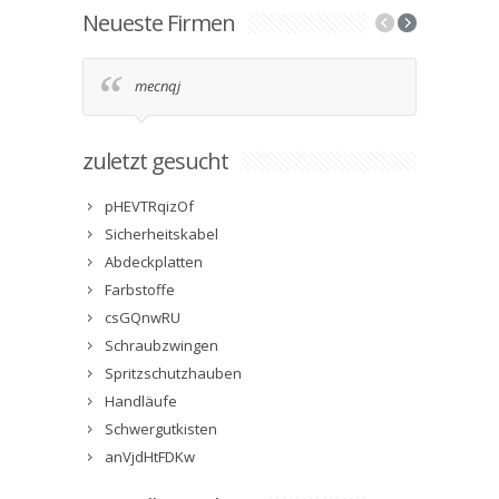
Neueste Firmen
mecnqj
2g9
zuletzt gesucht
pHEVTRqizOf
Sicherheitskabel
Abdeckplatten
Farbstoffe
csGQnwRU
Schraubzwingen
Spritzschutzhauben
Handläufe
Schwergutkisten
anVjdHtFDKw