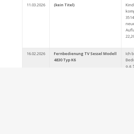
11.03.2026
(kein Titel)
Kin
komp
3514
neue
Aufl
22,2
16.02.2026
Fernbedienung TV Sessel Modell
Ich 
4830 Typ K6
Bedi
o.g.
Elas
Fern
ver
kann
01.06.2025
Kinderspaß, Ausmalbuch
Ich 
Übun
meh
Spor
habe