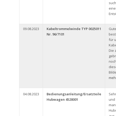
such
eine
Ents
09.08.2023
Kabeltrommelwinde TYP 0025011
Gute
Nr. 96/7101
best
für 
Kabe
Die 
gebr
noch
dies
Bild
mehr
04.08.2023
Bedienungsanleitung/Ersatzteile
Seh
Hubwagen 4528001
und
man 
Hub
aus 