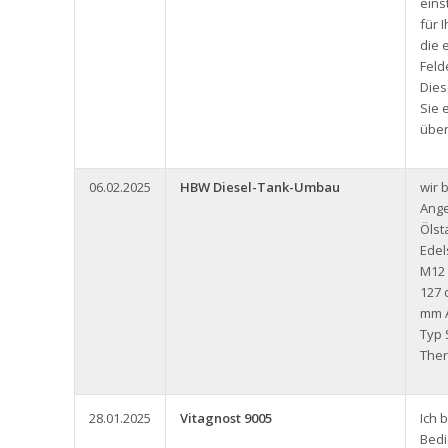
eins
für 
die 
Feld
Dies
Sie 
über
06.02.2025
HBW Diesel-Tank-Umbau
wir 
Ange
Ölst
Edel
M12
127 
mm A
Typ 
Ther
28.01.2025
Vitagnost 9005
Ich 
Bedi