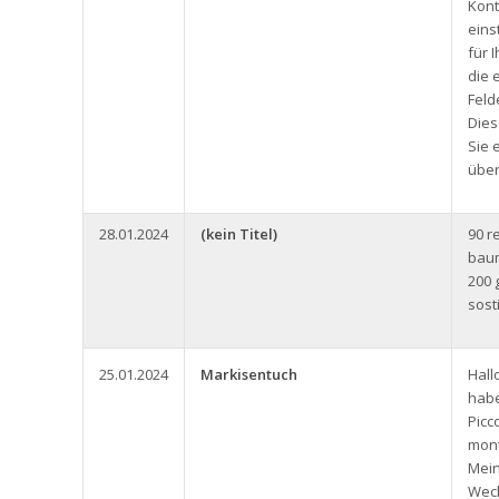
Kont
eins
für 
die 
Feld
Dies
Sie 
über
28.01.2024
(kein Titel)
90 r
baum
200 
sost
25.01.2024
Markisentuch
Hall
habe
Picc
mont
Mein
Wech