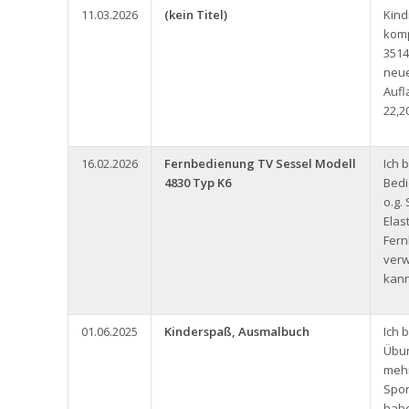
11.03.2026
(kein Titel)
Kin
komp
3514
neue
Aufl
22,2
16.02.2026
Fernbedienung TV Sessel Modell
Ich 
4830 Typ K6
Bedi
o.g.
Elas
Fern
ver
kann
01.06.2025
Kinderspaß, Ausmalbuch
Ich 
Übun
meh
Spor
habe