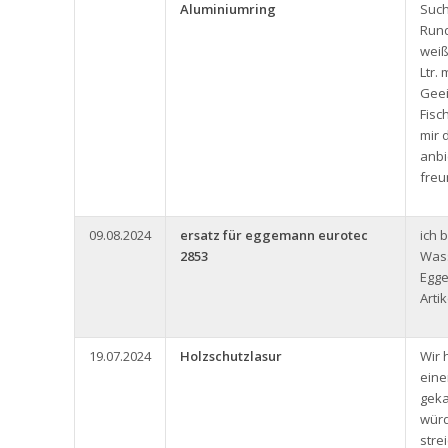
Aluminiumring
Such
Rund
weiß
Ltr.
Geei
Fisc
mir 
anbi
freu
09.08.2024
ersatz für eggemann eurotec
ich 
2853
Was
Egg
Arti
19.07.2024
Holzschutzlasur
Wir 
eine
geka
würd
stre