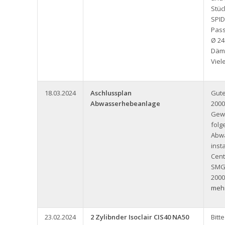
Stüc
SPID
Pass
Ø 24
Däm
Viel
18.03.2024
Aschlussplan
Gute
Abwasserhebeanlage
2000
Gew
folg
Abw
inst
Cent
SMG
2000
mehr
23.02.2024
2 Zylibnder Isoclair CIS40 NA50
Bitt