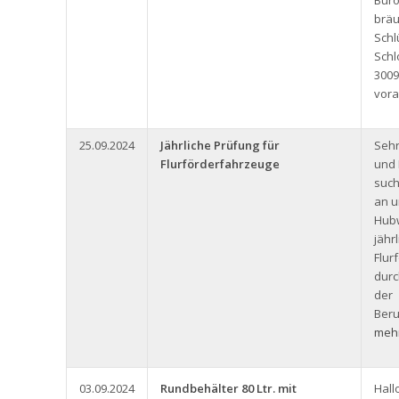
Büro
bräu
Schl
Schl
3009
vora
25.09.2024
Jährliche Prüfung für
Seh
Flurförderfahrzeuge
und 
such
an u
Hub
jähr
Flur
durc
der
Beru
mehr
03.09.2024
Rundbehälter 80 Ltr. mit
Hall