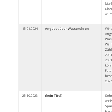
Mark
Über
würd
15.01.2024
Angebot über Wasseruhren
Wir 
Ange
Wase
Wir 
Zäh
2003
2003
könn
Foto
bes
zuk
25.10.2023
(kein Titel)
Sehr
wir 
Span
Haus