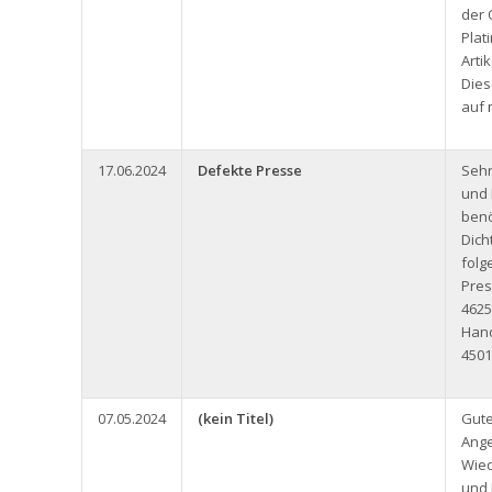
der 
Plat
Arti
Dies
auf
17.06.2024
Defekte Presse
Seh
und 
benö
Dich
folg
Pres
4625
Han
4501
07.05.2024
(kein Titel)
Gute
Ange
Wied
und 