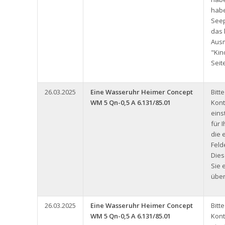
hab
See
das 
Aus
"Kin
Seit
26.03.2025
Eine Wasseruhr Heimer Concept
Bitt
WM 5 Qn-0,5 A 6.131/85.01
Kont
eins
für 
die 
Feld
Dies
Sie 
über
26.03.2025
Eine Wasseruhr Heimer Concept
Bitt
WM 5 Qn-0,5 A 6.131/85.01
Kont