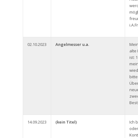
werd
mögl
freu
i.A.
02.10.2023
Angelmesser u.a.
Mein
alt
ist:
mein
wied
bitt
Über
neue
zwec
Best
14.09.2023
(kein Titel)
Ich 
oder
Kont