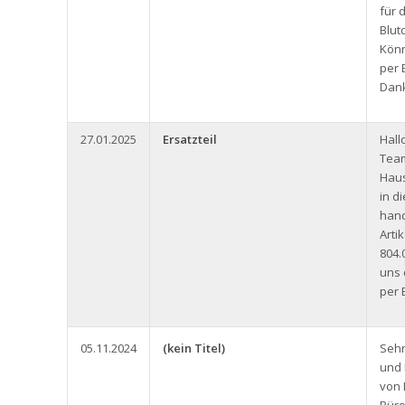
für 
Blut
Könn
per 
Dank
27.01.2025
Ersatzteil
Hall
Team
Haus
in d
hand
Arti
804.
uns 
per 
05.11.2024
(kein Titel)
Seh
und 
von 