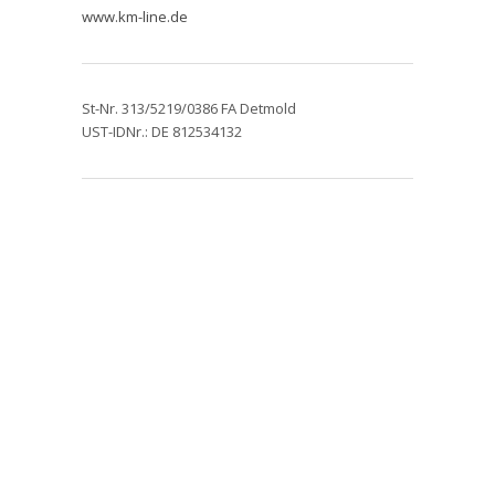
www.km-line.de
St-Nr. 313/5219/0386 FA Detmold
UST-IDNr.: DE 812534132