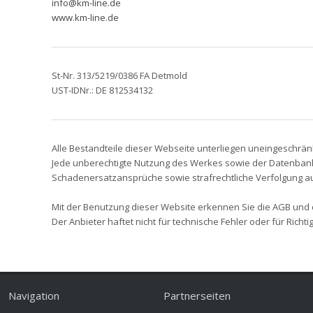
info@km-line.de
www.km-line.de
St-Nr. 313/5219/0386 FA Detmold
UST-IDNr.: DE 812534132
Alle Bestandteile dieser Webseite unterliegen uneingeschrä
Jede unberechtigte Nutzung des Werkes sowie der Datenbank, 
Schadenersatzansprüche sowie strafrechtliche Verfolgung a
Mit der Benutzung dieser Website erkennen Sie die AGB und
Der Anbieter haftet nicht für technische Fehler oder für Rich
Navigation
Partnerseiten