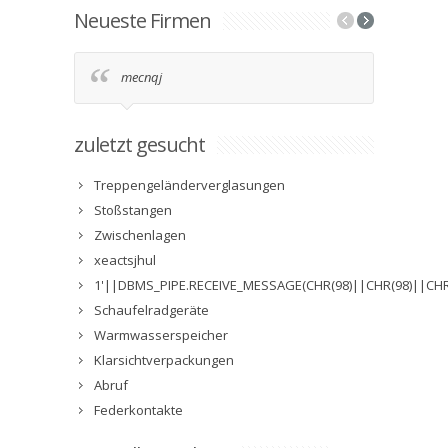
Neueste Firmen
mecnqj
2g9
zuletzt gesucht
Treppengeländerverglasungen
Stoßstangen
Zwischenlagen
xeactsjhul
1'||DBMS_PIPE.RECEIVE_MESSAGE(CHR(98)||CHR(98)||CHR(
Schaufelradgeräte
Warmwasserspeicher
Klarsichtverpackungen
Abruf
Federkontakte