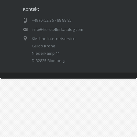
Kontakt
+49 (0) 52 36 - 88 88 85
info@herstellerkatalog.com
KM-Line Internetservice
Guido Krone
Niederkamp 11
D-32825 Blomberg