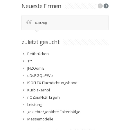
Neueste Firmen
mecnqj
2g9
zuletzt gesucht
Bettbrücken
1'"
JHZOomiE
uDsRGQaPWo
ISOFLEX Flachdichtungsband
Kürbiskernöl
nQZoiaNcSTkrgwh
Leistung
geklebte/genähte Faltenbälge
Messemodelle