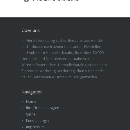
Über uns
Im Herstellerkatalog suchen Einkäufer aus Handel
und Industrie nach neuen Lieferanten, Herstellern
und Anbietern Herstellerkatalog listet über 80.000
Hersteller und Dienstleister aus nahezu allen
Wirtschaftsbereichen. Herstellerkatalog ist zu einem
führenden Werkzeug bei der täglichen Suche nach
neuen Lieferanten & Firmen im B2B geworden.
Navigation
Home
Ihre Firma eintragen
Suche
Kunden-Login
Impressum