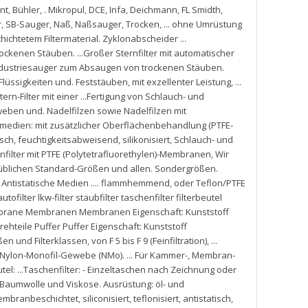
nt
,
Bühler
,
. Mikropul
,
DCE
,
Infa
,
Deichmann
,
FL Smidth
,
r
,
SB-Sauger
,
Naß
,
Naßsauger
,
Trocken
,
... ohne Umrüstung
chichtetem Filtermaterial. Zyklonabscheider ...
ckenen Stäuben. ...Großer Sternfilter mit automatischer
. Industriesauger zum Absaugen von trockenen Stäuben.
 Flüssigkeiten und. Feststäuben
,
mit exzellenter Leistung
,
...
ern-Filter mit einer ...Fertigung von Schlauch- und
eben und. Nadelfilzen sowie Nadelfilzen mit
ermedien: mit zusätzlicher Oberflächenbehandlung (PTFE-
isch
,
feuchtigkeitsabweisend
,
silikonisiert
,
Schlauch- und
filter mit PTFE (Polytetrafluorethylen)-Membranen
,
Wir
süblichen Standard-Größen und allen. Sondergrößen.
. Antistatische Medien .... flammhemmend
,
oder Teflon/PTFE
autofilter lkw-filter staubfilter taschenfilter filterbeutel
 Membrane Membranen Membranen Eigenschaft: Kunststoff
ehteile Puffer Puffer Eigenschaft: Kunststoff
ßen und Filterklassen
,
von F 5 bis F 9 (Feinfiltration)
,
...
Nylon-Monofil-Gewebe (NMo). ... Für Kammer-
,
Membran-
l: ...Taschenfilter: - Einzeltaschen nach Zeichnung oder
Baumwolle und Viskose. Ausrüstung: öl- und
mbranbeschichtet
,
siliconisiert
,
teflonisiert
,
antistatisch
,