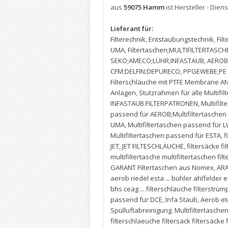
aus
59075 Hamm
ist Hersteller - Diens
Lieferant für:
Filterechnik
,
Entstaubungstechnik
,
Fil
UMA
,
Filtertaschen;MULTIFILTERTASCH
SEKO;AMECO;LÜHR;INFASTAUB
,
AEROB
CFM;DELFIN;DEPURECO
,
PPGEWEBE;PE 
Filterschläuche mit PTFE Membrane A
Anlagen
,
Stutzrahmen für alle Multifil
INFASTAUB.FILTERPATRONEN
,
Multifil
passend für AEROB;Multifiltertasche
UMA
,
Multifiltertaschen passend für 
Multifiltertaschen passend für ESTA
,
f
JET
,
JET FILTESCHLÄUCHE
,
filtersäcke fi
multifiltertasche multifiltertaschen f
GARANT Filtertaschen aus Nomex
,
AR
aerob riedel esta ... bühler ahlfeld
bhs ceag ... filterschläuche filterstrümp
passend für DCE
,
Infa Staub
,
Aerob etc
Spülluftabreinigung. Multifiltertasch
filterschlaeuche filtersack filtersäcke