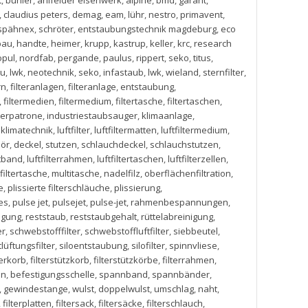
t
,
bühler
,
ahlfelder eisenwerk
,
alpine
,
bmd
,
garant
,
,
claudius peters
,
demag
,
eam
,
lühr
,
nestro
,
primavent
,
spähnex
,
schröter
,
entstaubungstechnik magdeburg
,
eco
bau
,
handte
,
heimer
,
krupp
,
kastrup
,
keller
,
krc
,
research
opul
,
nordfab
,
pergande
,
paulus
,
rippert
,
seko
,
titus
,
au
,
lwk
,
neotechnik
,
seko
,
infastaub
,
lwk
,
wieland
,
sternfilter
,
rn
,
filteranlagen
,
filteranlage
,
entstaubung
,
,
filtermedien
,
filtermedium
,
filtertasche
,
filtertaschen
,
lterpatrone
,
industriestaubsauger
,
klimaanlage
,
d klimatechnik
,
luftfilter
,
luftfiltermatten
,
luftfiltermedium
,
ör
,
deckel
,
stutzen
,
schlauchdeckel
,
schlauchstutzen
,
tband
,
luftfilterrahmen
,
luftfiltertaschen
,
luftfilterzellen
,
filtertasche
,
multitasche
,
nadelfilz
,
oberflächenfiltration
,
e
,
plissierte filterschläuche
,
plissierung
,
es
,
pulse jet
,
pulsejet
,
pulse-jet
,
rahmenbespannungen
,
nigung
,
reststaub
,
reststaubgehalt
,
rüttelabreinigung
,
er
,
schwebstofffilter
,
schwebstoffluftfilter
,
siebbeutel
,
tlüftungsfilter
,
siloentstaubung
,
silofilter
,
spinnvliese
,
terkorb
,
filterstützkorb
,
filterstützkörbe
,
filterrahmen
,
en
,
befestigungsschelle
,
spannband
,
spannbänder
,
,
gewindestange
,
wulst
,
doppelwulst
,
umschlag
,
naht
,
,
filterplatten
,
filtersack
,
filtersäcke
,
filterschlauch
,