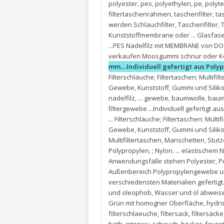
polyester
,
pes
,
polyethylen
,
pe
,
polyte
filtertaschenrahmen
,
taschenfilter
,
ta
werden Schlauchfilter
,
Taschenfilter
,
T
Kunststoffmembrane oder ... Glasfase
...PES Nadelfilz mit MEMBRANE von 
verkaufen Moosgummi schnur oder Ko
mm....Individuell gefertigt aus Poly
Filterschläuche; Filtertaschen; Multifilt
Gewebe
,
Kunststoff
,
Gummi und Silikon
nadelfilz
,
... gewebe
,
baumwolle
,
baum
filtergewebe ...Individuell gefertigt a
... Filterschläuche; Filtertaschen; Multif
Gewebe
,
Kunststoff
,
Gummi und Silikon
Multifiltertaschen
,
Manschetten
,
Stut
Polypropylen
,
; Nylon. ... elastische
Anwendungsfälle stehen Polyester
,
P
Außenbereich Polypropylengewebe und 
verschiedensten Materialien gefertigt
und oleophob
,
Wasser und öl abweisen
Grün mit homogner Oberfläche
,
hydro
filterschlaeuche
,
filtersack
,
filtersäcke