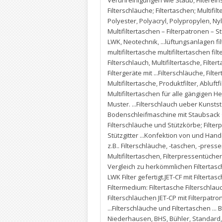
Verunreinigungen wie Staub
,
Filterei
Filterschläuche; Filtertaschen; Multifi
Polyester
,
Polyacryl
,
Polypropylen
,
Ny
Multifiltertaschen – Filterpatronen – S
LWK
,
Neotechnik
,
...lüftungsanlagen fi
multifiltertasche multifiltertaschen f
Filterschlauch
,
Multifiltertasche
,
Filter
Filtergeräte mit ...Filterschläuche
,
Filte
Multifiltertasche
,
Produktfilter
,
Abluftfi
Multifiltertaschen für alle gängigen 
Muster. ...Filterschlauch ueber Kunststo
Bodenschleifmaschine mit Staubsack · F
Filterschläuche und Stützkörbe; Filt
Stützgitter ...Konfektion von und Hand
z.B.. Filterschläuche
,
-taschen
,
-presse
Multifiltertaschen
,
Filterpressentücher
Vergleich zu herkömmlichen Filtertas
LWK Filter gefertigt.JET-CF mit Filterta
Filtermedium: Filtertasche Filterschlau
Filterschläuchen JET-CP mit Filterpatro
...Filterschläuche und Filtertaschen ... 
Niederhausen
,
BHS
,
Bühler
,
Standard