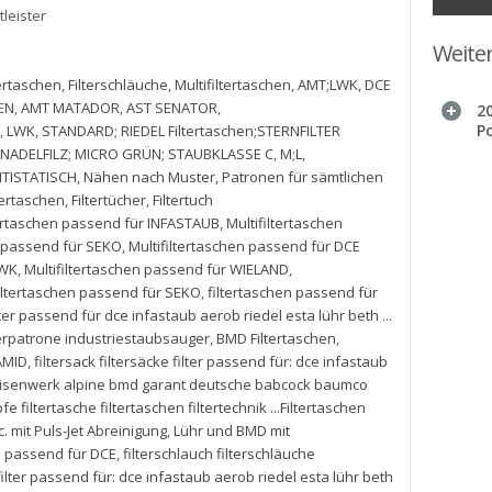
tleister
Weite
tertaschen
,
Filterschläuche
,
Multifiltertaschen
,
AMT;LWK
,
DCE
EN
,
AMT MATADOR
,
AST SENATOR
,
20
P
,
LWK
,
STANDARD; RIEDEL Filtertaschen;STERNFILTER
NADELFILZ; MICRO GRÜN; STAUBKLASSE C
,
M;L
,
NTISTATISCH
,
Nähen nach Muster
,
Patronen für sämtlichen
tertaschen
,
Filtertücher
,
Filtertuch
tertaschen passend für INFASTAUB
,
Multifiltertaschen
n passend für SEKO
,
Multifiltertaschen passend für DCE
LWK
,
Multifiltertaschen passend für WIELAND
,
iltertaschen passend für SEKO
,
filtertaschen passend für
lter passend für dce infastaub aerob riedel esta lühr beth ...
ilterpatrone industriestaubsauger
,
BMD Filtertaschen
,
AMID
,
filtersack filtersäcke filter passend für: dce infastaub
er eisenwerk alpine bmd garant deutsche babcock baumco
fe filtertasche filtertaschen filtertechnik ...Filtertaschen
. mit Puls-Jet Abreinigung
,
Lühr und BMD mit
en passend für DCE
,
filterschlauch filterschläuche
 filter passend für: dce infastaub aerob riedel esta lühr beth