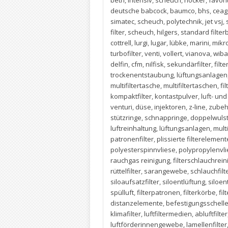
beth
,
intensiv
,
scheuch
,
höcker
,
favori
deutsche babcock
,
baumco
,
bhs
,
ceag
simatec
,
scheuch
,
polytechnik
,
jet vsj
,
filter
,
scheuch
,
hilgers
,
standard filter
cottrell
,
lurgi
,
lugar
,
lübke
,
marini
,
mikr
turbofilter
,
venti
,
vollert
,
vianova
,
wib
delfin
,
cfm
,
nilfisk
,
sekundärfilter
,
filte
trockenentstaubung
,
lüftungsanlagen
multifiltertasche
,
multifiltertaschen
,
fi
kompaktfilter
,
kontastpulver
,
luft- un
venturi
,
düse
,
injektoren
,
z-line
,
zubeh
stützringe
,
schnappringe
,
doppelwuls
luftreinhaltung
,
lüftungsanlagen
,
multi
patronenfilter
,
plissierte filterelement
polyesterspinnvliese
,
polypropylenvli
rauchgas reinigung
,
filterschlauchrei
rüttelfilter
,
sarangewebe
,
schlauchfilt
siloaufsatzfilter
,
siloentlüftung
,
siloen
spülluft
,
filterpatronen
,
filterkörbe
,
fil
distanzelemente
,
befestigungsschell
klimafilter
,
luftfiltermedien
,
abluftfilter
luftförderinnengewebe
,
lamellenfilter