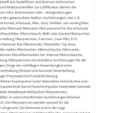
gestellt aus Nadelfilzen und diversen technischen
und Multitaschenfilter zur Luftfiltration dienen der
ken
,
Silos
,
Brennereien oder ...Anlagenbezogen
 in den gewünschten Maßen
,
Ausführungen ( wie z. B.
it Kordel
,
Infastaub
,
Filter
,
dust
,
Silofilter
,
silo venting filter
,
aeuche filtersack filtersäcke filter passend für dce infastaub
chlauchfilter
,
Filterschlauch
,
BMD oder Garant Filtertaschen
rstellung
,
Filterpatronen
,
Patronen
,
Cean Filtri
,
ECO
p Removal
,
Bax Filtereinsatz
,
Filterplatte
,
Top Area
,
Wir stellen Filtertaschen
,
Filterschläuche
,
Filtersäcke
,
patronen Klimafiltermedien her
,
Intensiv filterschläuche
,
htung
,
Filterpatronen verschiedene Ausführungen für die
agen
,
Einige der vielfältigen Anwendungbereiche
zreinhaltung Ölnebel und Aerosole Siloentlüftung
auger Pneumatische Produktförderung
inker Kopierpulver Leder Maisstärke Holzindustrie und -
aumtechnik Eternit Feuerlöschpulver Futtermittel Getreide
alz Metallstaub Milchpulver.Filterpatronen
,
filter
,
in unterschiedlichsten Ausführungen lieferbar.
sch
,
Die Filterpatronen werden speziell für die
eingesetzt. Die Elemente sind in der Lage