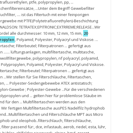
trafluorethylen
,
ptfe
,
polypropylen
,
pp
,
...
schenfiltereinsätze
,
...Unter dem Begriff Gewebefilter
uchfilter
,
.... ist das Filtertuch mit einer feinporigen
rgewebe mit PTFE(Polytetrafluorethylen)-Beschichtung
DONALDSON: TETRATEX;EPITRONIC;EXTRREME;RELEASE...Wir
rdel alle durchmesser: 10 mm
,
12 mm
,
15 mm
,
20
propylen
,
Polyamid
,
Polyester
,
Polyacryl und Viskose. ...
ertasche; Filterbeutel; Filterpatronen ... gefertigt aus
 ....... lüftungsanlagen
,
multifiltertasche
,
multitasche
,
wollfiltergewebe
,
polypropylen
,
nf polyacryl
,
polyamid
,
us Polypropylen
,
Polyamid
,
Polyester
,
Polyacryl und Viskose.
iltertasche; Filterbeutel; Filterpatronen ... gefertigt aus
 ...Wir stellen für Sie Filterschläuche
,
Filtertaschen
,
zen
,
... Polyester-Seidengebewebe ATEX antistatisch;
m Nylon-Gewebe ; Polyester-Gewebe ...Für die verschiedenen
olypropylen und ... gelten hier für problemlose Stäube im
für den ... Multifiltertaschen werden aus den
. Wir fertigen Multifiltertasche ausPES Nadelfilz hydrophob
d...Multifiltertaschen und Filterschläuche MPT aus Micro
phob und oleophob..filterschlauch
,
filterschläuche
,
,
filter passend für:
,
dce
,
infastaub
,
aerob
,
riedel
,
esta
,
lühr
,