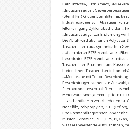
Beth
,
Intensiv
,
Lühr
,
Ameco
,
BMD-Gara
...Industriesauger
,
Gewerberbesauge
(Sternfilter) Großer Sternfilter mit bes
Industriesauger zum Absaugen von tro
Filterreinigung. Zyklonabscheider ..
...Industriesauger zur Entfernung von
Die Abluft wird über einen Polyester-St
Taschenfiltern aus synthetischen Gew
auflaminierter PTFE-Membrane ...Filt
beschichtet
,
PTFE-Membrane
,
antistat
Taschenfilter
,
Patronen- und Kassetten
bieten Ihnen Taschenfilter in handel
....Membrane mit Teflon-Beschichtung
Beschichtungen stehen zur Auswahl
,
filterpatrone anschraubfilter ......
Meterware Moosgummi ... ptfe. PTFE-Dr
...Taschenfilter: In verschiedenen Grö
Nadelfilz
,
Polypropylen
,
PTFE (Teflon)
,
und Rahmenfilterpressen. Anodenbeute
Muster ... Aramide
,
PTFE
,
PPS
,
PI
,
Glas
,
wasserabweisende Ausrüstungen
,
me