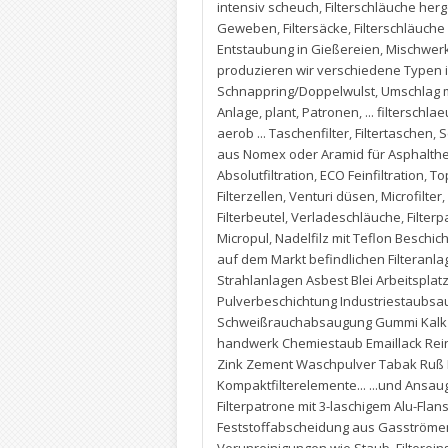
intensiv scheuch
,
Filterschläuche her
Geweben
,
Filtersäcke
,
Filterschläuche 
Entstaubung in Gießereien
,
Mischwer
produzieren wir verschiedene Typen
Schnappring/Doppelwulst
,
Umschlag m
Anlage
,
plant
,
Patronen
,
... filterschl
aerob ... Taschenfilter
,
Filtertaschen
,
S
aus Nomex oder Aramid für Asphalthe
Absolutfiltration
,
ECO Feinfiltration
,
To
Filterzellen
,
Venturi düsen
,
Microfilter
,
Filterbeutel
,
Verladeschläuche
,
Filter
Micropul
,
Nadelfilz mit Teflon Beschic
auf dem Markt befindlichen Filteranl
Strahlanlagen Asbest Blei Arbeitsplat
Pulverbeschichtung Industriestaubs
Schweißrauchabsaugung Gummi Kalk Kl
handwerk Chemiestaub Emaillack Reinr
Zink Zement Waschpulver Tabak Ruß M
Kompaktfilterelemente... ...und Ansaug
Filterpatrone mit 3-laschigem Alu-Flan
Feststoffabscheidung aus Gasströmen 