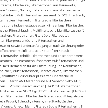
nsätze
,
Filterpatronen und Filterschläuche
,
preiswert und gut
,
ltertasche; Filterbeutel; Filterpatronen. aus Baumwolle
,
lon-Polyamid
,
Nomex
,
...Filterschläuche – Filtertaschen –
tützkörbe ... Multifiltertaschen passend für DCE
,
Infa Staub
,
ltermedien filtermedium filtertasche filtertaschen
ilterpatrone industriestaubsauger klimaanlage
,
Filtertasche
,
tasche
,
Filterschlauch ... Multifiltertasche Multifiltertasche für
rtaschen
,
Filterpatronen
,
Filtersäcke
,
Filterbeutel
,
lter
,
Filterpressentücher
,
...Filtertaschen und
Hersteller sowie Sonderanfertigungen nach Zeichnung oder
ffpatrone · Multifiltertasche · Sternfilter · Staub ·
iltertasche Dichtfilz
,
Filtertaschen und Taschenrahmen;
erpatronen und Patronenaufnahmen; Multifiltertaschen und
el mit Filtermedien für die Entstaubung und Naßfiltration
,
ntücher
,
Multifiltertaschen
,
Filterschläuche
,
Filtertaschen
,
,
Abluftfilter. Grund ihrer plissierten Oberfläche im
chen. ... Aerob AMT Matador und AST Senator
,
Seko
,
MEC
,
schen JET-CS mit Filterschläuchen JET-CP mit Filterpatronen.
ch Filterpatrone
,
SEKO Typ: JET-CF mit Filtertaschen JET-CS mit
nen. Filtermedium: Filtertasche Filterschlauch Filterpatrone
Beth
,
Favorit
,
Scheuch
,
Intensiv
,
Infa-Staub
,
Lüscher
,
,
Vivanco
,
Ameco
,
Marini
,
Filterschläuche Filtertaschen ... B.