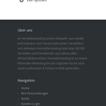
ERP-System
Über uns
Im Herstellerkatalog suchen Einkäufer aus Handel
und Industrie nach neuen Lieferanten, Herstellern
und Anbietern Herstellerkatalog listet über 80.000
Hersteller und Dienstleister aus nahezu allen
Wirtschaftsbereichen. Herstellerkatalog ist zu einem
führenden Werkzeug bei der täglichen Suche nach
neuen Lieferanten & Firmen im B2B geworden.
Navigation
Home
Ihre Firma eintragen
Suche
Kunden-Login