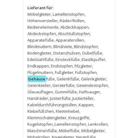
Lieferant für:
Möbelgleiter
,
Lamellenstopfen
,
Höhenversteller
,
Räder/Rollen
,
Bedienelemente
,
Abdeckkappen
,
Abdeckstopfen
,
Abschlußstopfen
,
Apparatefüße
,
Apparaterollen
,
Blindmuttern
,
Blindniete
,
Blindstopfen
,
Bodengleiter
,
Distanzhülsen
,
Dübelfüße
,
Edelstahlfüße
,
Einsteckfüße
,
Elastikpuffer
,
Endkappen
,
Endstopfen
,
Filzgleiter
,
Flügelmuttern
,
Fußgleiter
,
Fußstopfen
,
Gehäuse
füße
,
Gelenkfüße
,
Gelenkgleiter
,
Gelenkteller
,
Gerätefüße
,
Gewindestopfen
,
Glasauflagen
,
Gummifüße
,
Haftsauger
,
Handräder
,
Justierfüße
,
Justierteller
,
Kabeldurchführungstüllen
,
Kappen
,
Klebefüßchen
,
Klemmhebel
,
Klemmschalengleiter
,
Kreuzgriffe
,
Kugelstopfen
,
Lamellenstopfen
,
Lenkrollen
,
Maschinenfüße
,
Möbelfüße
,
Möbelgleiter
,
Möbelrollen
,
Nagelgleiter
,
Neigefüße
,