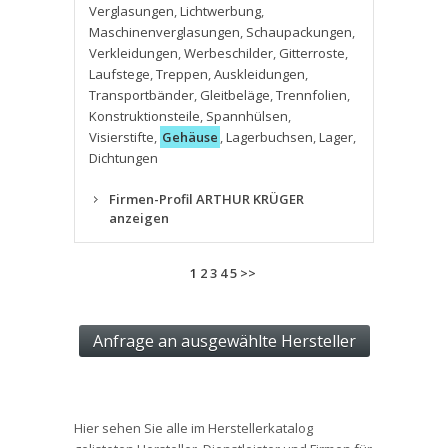
Verglasungen
,
Lichtwerbung
,
Maschinenverglasungen
,
Schaupackungen
,
Verkleidungen
,
Werbeschilder
,
Gitterroste
,
Laufstege
,
Treppen
,
Auskleidungen
,
Transportbänder
,
Gleitbeläge
,
Trennfolien
,
Konstruktionsteile
,
Spannhülsen
,
Visierstifte
,
Gehäuse
,
Lagerbuchsen
,
Lager
,
Dichtungen
Firmen-Profil ARTHUR KRÜGER
anzeigen
1
2
3
4
5
>>
Hier sehen Sie alle im Herstellerkatalog