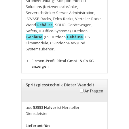
Stromverteilungs-Komponenten
,
IT-
Solutions (Netzwerkschränke
,
Serverschränke/ Server-Administration
,
ISP/ASP-Racks
,
Telco-Racks
,
Verteiler-Racks
,
Wand
Gehäuse
,
SOHO
,
Gerätewagen
,
Safety
,
IT-Office-Systeme)
,
Outdoor-
Gehäuse
(CS Outdoor-
Gehäuse
,
CS
Klimamodule
,
CS Indoor-Rack) und
Systemzubehör.
,
Firmen-Profil Rittal GmbH & Co KG
anzeigen
Spritzgiesstechnik Dieter Wandelt
Anfragen
aus
58553 Halver
ist Hersteller -
Dienstleister
Lieferant für: