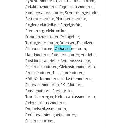
Synchronmotoren
,
Gleichstrommotoren
,
Reluktanzmotoren
,
Repulsionsmotoren
,
Kondensatormotoren
,
Schneckengetriebe
,
Strinradgetriebe
,
Planetengetriebe
,
Reglerelektroniken
,
Regelgeräte
,
Steuerungselektroniken
,
Frequenzumrichter
,
Drehgeber
,
Tachogeneratoren
,
Bremsen
,
Resolver
,
Einbaumotoren
,
Gehäuse
motoren
,
Handmotoren
,
Sondermotoren
,
Antriebe
,
Positionierantriebe
,
Antriebssysteme
,
Elektronikmotoren
,
Gleichstrommotoren
,
Bremsmotoren
,
Kollektormotoren
,
Käfigläufermotoren
,
Industriemotoren
,
Einphasenmotoren
,
EK - Motoren
,
Servomotoren
,
Servoregler
,
Transistorregler
,
Nebenschlussmotoren
,
Reihenschlussmotoren
,
Doppelschlussmotoren
,
Permanaentmagnetmotoren
,
Elektromotoren
,
,