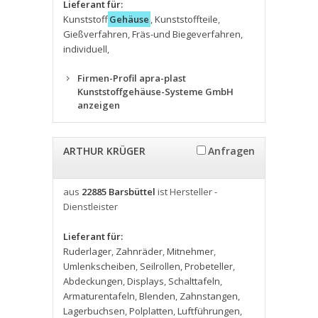
Lieferant für:
Kunststoff
Gehäuse
,
Kunststoffteile
,
Gießverfahren
,
Fräs-und Biegeverfahren
,
individuell
,
Firmen-Profil apra-plast
Kunststoffgehäuse-Systeme GmbH
anzeigen
ARTHUR KRÜGER
Anfragen
aus
22885 Barsbüttel
ist Hersteller -
Dienstleister
Lieferant für:
Ruderlager
,
Zahnräder
,
Mitnehmer
,
Umlenkscheiben
,
Seilrollen
,
Probeteller
,
Abdeckungen
,
Displays
,
Schalttafeln
,
Armaturentafeln
,
Blenden
,
Zahnstangen
,
Lagerbuchsen
,
Polplatten
,
Luftführungen
,