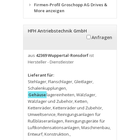
Firmen-Profil Groschopp AG Drives &
More anzeigen
HFH Antriebstechnik GmbH
Anfragen
aus
42369 Wuppertal-Ronsdorf
ist
Hersteller - Dienstleister
Lieferant für:
Stehlager
,
Flanschlager
,
Gleitlager
,
Schalenkupplungen
,
Gehäuse
lagereinheiten
,
Wälzlager
,
Wälzlager und Zubehör
,
Ketten
,
Kettenräder
,
Kettenräder und Zubehör
,
Umweltservice
,
Reinigungsanlagen für
Rußbläseranlagen
,
Reinigungsgeräte für
Luftkondensationsanlagen
,
Maschinenbau
,
Entwurf
,
Konstruktion.
,