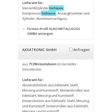
Lieferant für:
Vierventilzylinder
Gehäuse
,
Kompressor
Gehäuse
,
Ansaugkrümmer und
Zylinder
,
Aluminiumsandguss
,
Firmen-Profil ALKO METALLGUSS
GMBH anzeigen
AXXATRONIC GmbH
Anfragen
aus
71296 Heimsheim
ist Hersteller -
Dienstleister
Lieferant für:
Abstandsbolzen aus Edelstahl
,
Stahl
,
Messing und Kunststoff
,
Abstandsrollen aus
Edelstahl
,
Messing und Kunststoff
,
Distanzbolzen aus Edelstahl
,
Stahl
,
Messing
und Kunststoff
,
Distanzrollen aus Edelstahl
,
Messing
,
und Kunststoff
,