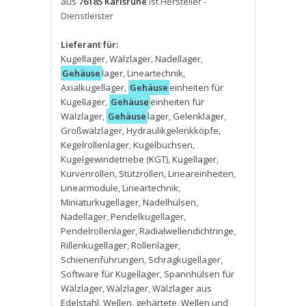
aus
76185 Karlsruhe
ist Hersteller -
Dienstleister
Lieferant für:
Kugellager
,
Wälzlager
,
Nadellager
,
Gehäuse
lager
,
Lineartechnik
,
Axialkugellager
,
Gehäuse
einheiten für
Kugellager
,
Gehäuse
einheiten für
Wälzlager
,
Gehäuse
lager
,
Gelenklager
,
Großwälzlager
,
Hydraulikgelenkköpfe
,
Kegelrollenlager
,
Kugelbuchsen
,
Kugelgewindetriebe (KGT)
,
Kugellager
,
Kurvenrollen
,
Stützrollen
,
Lineareinheiten
,
Linearmodule
,
Lineartechnik
,
Miniaturkugellager
,
Nadelhülsen
,
Nadellager
,
Pendelkugellager
,
Pendelrollenlager
,
Radialwellendichtringe
,
Rillenkugellager
,
Rollenlager
,
Schienenführungen
,
Schrägkugellager
,
Software für Kugellager
,
Spannhülsen für
Wälzlager
,
Wälzlager
,
Wälzlager aus
Edelstahl
,
Wellen
,
gehärtete
,
Wellen und