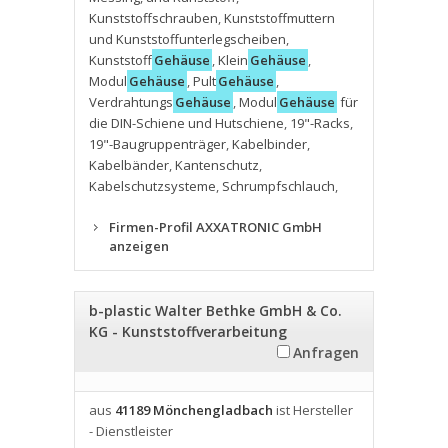
Kunststoffschrauben
,
Kunststoffmuttern
und Kunststoffunterlegscheiben
,
Kunststoff
Gehäuse
,
Klein
Gehäuse
,
Modul
Gehäuse
,
Pult
Gehäuse
,
Verdrahtungs
Gehäuse
,
Modul
Gehäuse
für
die DIN-Schiene und Hutschiene
,
19"-Racks
,
19"-Baugruppenträger
,
Kabelbinder
,
Kabelbänder
,
Kantenschutz
,
Kabelschutzsysteme
,
Schrumpfschlauch
,
Firmen-Profil AXXATRONIC GmbH
anzeigen
b-plastic Walter Bethke GmbH & Co.
KG - Kunststoffverarbeitung
Anfragen
aus
41189 Mönchengladbach
ist Hersteller
- Dienstleister