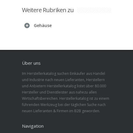
Weitere Rubriken zu
Gehäuse
Über uns
Im Herstellerkatalog suchen Einkäufer aus Handel
und Industrie nach neuen Lieferanten, Herstellern
und Anbietern Herstellerkatalog listet über 80.000
Hersteller und Dienstleister aus nahezu allen
Wirtschaftsbereichen. Herstellerkatalog ist zu einem
führenden Werkzeug bei der täglichen Suche nach
neuen Lieferanten & Firmen im B2B geworden.
Navigation