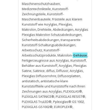
Maschinenschutzhauben
,
Medizintechnikteile
,
Kunststoff-
Zeichnungsteile
,
Kunststoff-
Maschinenbauteile
,
Frästeile aus klarem
Kunststoff wie Acrylglas
,
Plexiglas
,
Makrolon
,
Drehteile
,
Abdeckungen
,
Acrylglas
Plexiglas Makrolon Schutzabdeckungen
,
Sicherheitsabdeckungen
,
transparente
Kunststoff-Schaltungsabdeckungen
,
Arbeitsschutz
,
Kunststoff-
Arbeitsschutzprodukte
,
Makrolon-
Gehäuse
,
Fertigerzeugnisse aus Acrylglas
,
Kunststoff
,
Behälter aus Kunststoff
,
Acrylglas
,
Plexiglas
Satine
,
Satinice
,
diffus
,
Diffusor
,
Acrylglas
,
Plexiglas Diffusorrohre
,
Diffusorplatten
,
antistatisch
,
antistatische klare
Kunststoffteile und Kunststoffe nach Ihren
Zeichnungen aus Acrylglas
,
PLEXIGLAS®
,
PLEXIGLAS SATINICE®
,
PLEXIGLAS RESIST®
,
PLEXIGLAS TruLED®
,
Pplexiglas® GS 1002
,
PLEXIGLAS GS1002®
,
EUROPLEX®
,