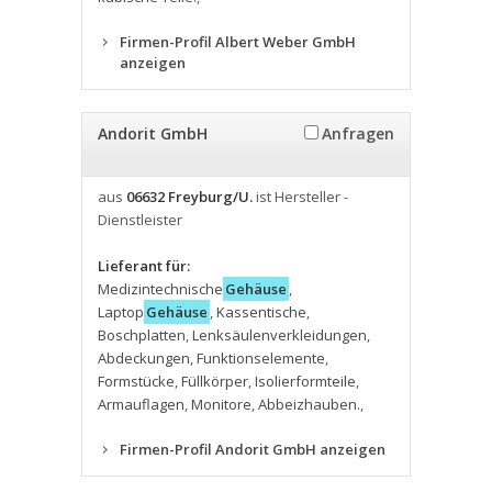
Firmen-Profil Albert Weber GmbH
anzeigen
Andorit GmbH
Anfragen
aus
06632 Freyburg/U.
ist Hersteller -
Dienstleister
Lieferant für:
Medizintechnische
Gehäuse
,
Laptop
Gehäuse
,
Kassentische
,
Boschplatten
,
Lenksäulenverkleidungen
,
Abdeckungen
,
Funktionselemente
,
Formstücke
,
Füllkörper
,
Isolierformteile
,
Armauflagen
,
Monitore
,
Abbeizhauben.
,
Firmen-Profil Andorit GmbH anzeigen