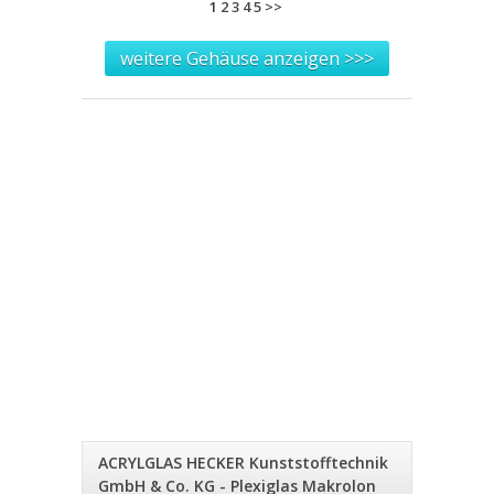
1
2
3
4
5
>>
weitere Gehäuse anzeigen >>>
ACRYLGLAS HECKER Kunststofftechnik
GmbH & Co. KG - Plexiglas Makrolon