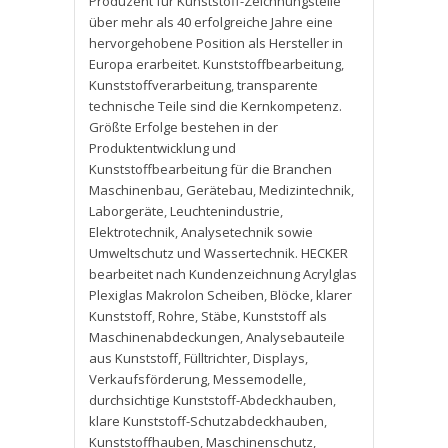
Produzent für Kunststoff-Zeichnungsteile
über mehr als 40 erfolgreiche Jahre eine
hervorgehobene Position als Hersteller in
Europa erarbeitet. Kunststoffbearbeitung
,
Kunststoffverarbeitung
,
transparente
technische Teile sind die Kernkompetenz.
Größte Erfolge bestehen in der
Produktentwicklung und
Kunststoffbearbeitung für die Branchen
Maschinenbau
,
Gerätebau
,
Medizintechnik
,
Laborgeräte
,
Leuchtenindustrie
,
Elektrotechnik
,
Analysetechnik sowie
Umweltschutz und Wassertechnik. HECKER
bearbeitet nach Kundenzeichnung Acrylglas
Plexiglas Makrolon Scheiben
,
Blöcke
,
klarer
Kunststoff
,
Rohre
,
Stäbe
,
Kunststoff als
Maschinenabdeckungen
,
Analysebauteile
aus Kunststoff
,
Fülltrichter
,
Displays
,
Verkaufsförderung
,
Messemodelle
,
durchsichtige Kunststoff-Abdeckhauben
,
klare Kunststoff-Schutzabdeckhauben
,
Kunststoffhauben
,
Maschinenschutz
,