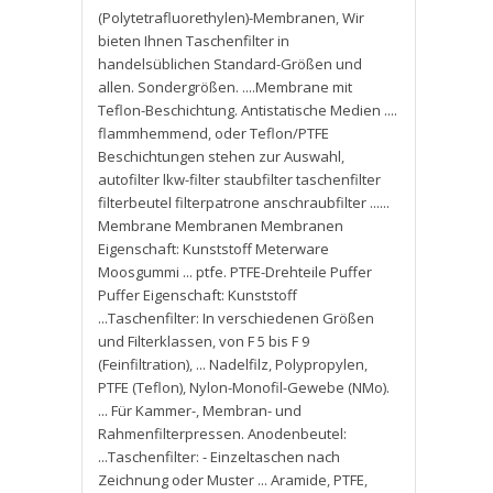
(Polytetrafluorethylen)-Membranen
,
Wir
bieten Ihnen Taschenfilter in
handelsüblichen Standard-Größen und
allen. Sondergrößen. ....Membrane mit
Teflon-Beschichtung. Antistatische Medien ....
flammhemmend
,
oder Teflon/PTFE
Beschichtungen stehen zur Auswahl
,
autofilter lkw-filter staubfilter taschenfilter
filterbeutel filterpatrone anschraubfilter ......
Membrane Membranen Membranen
Eigenschaft: Kunststoff Meterware
Moosgummi ... ptfe. PTFE-Drehteile Puffer
Puffer Eigenschaft: Kunststoff
...Taschenfilter: In verschiedenen Größen
und Filterklassen
,
von F 5 bis F 9
(Feinfiltration)
,
... Nadelfilz
,
Polypropylen
,
PTFE (Teflon)
,
Nylon-Monofil-Gewebe (NMo).
... Für Kammer-
,
Membran- und
Rahmenfilterpressen. Anodenbeutel:
...Taschenfilter: - Einzeltaschen nach
Zeichnung oder Muster ... Aramide
,
PTFE
,