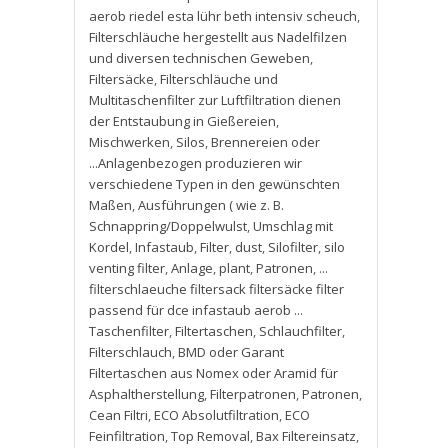
aerob riedel esta lühr beth intensiv scheuch
,
Filterschläuche hergestellt aus Nadelfilzen
und diversen technischen Geweben
,
Filtersäcke
,
Filterschläuche und
Multitaschenfilter zur Luftfiltration dienen
der Entstaubung in Gießereien
,
Mischwerken
,
Silos
,
Brennereien oder
...Anlagenbezogen produzieren wir
verschiedene Typen in den gewünschten
Maßen
,
Ausführungen ( wie z. B.
Schnappring/Doppelwulst
,
Umschlag mit
Kordel
,
Infastaub
,
Filter
,
dust
,
Silofilter
,
silo
venting filter
,
Anlage
,
plant
,
Patronen
,
...
filterschlaeuche filtersack filtersäcke filter
passend für dce infastaub aerob ...
Taschenfilter
,
Filtertaschen
,
Schlauchfilter
,
Filterschlauch
,
BMD oder Garant
Filtertaschen aus Nomex oder Aramid für
Asphaltherstellung
,
Filterpatronen
,
Patronen
,
Cean Filtri
,
ECO Absolutfiltration
,
ECO
Feinfiltration
,
Top Removal
,
Bax Filtereinsatz
,