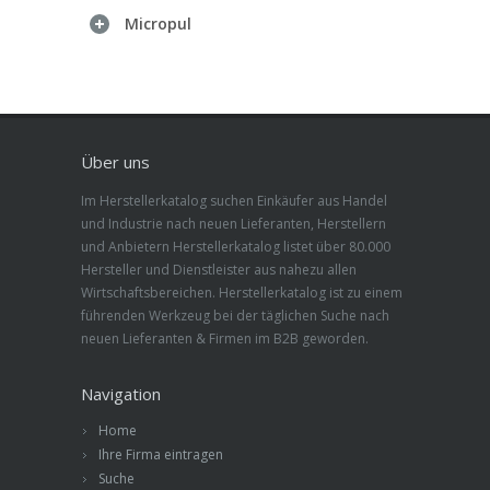
Micropul
Über uns
Im Herstellerkatalog suchen Einkäufer aus Handel
und Industrie nach neuen Lieferanten, Herstellern
und Anbietern Herstellerkatalog listet über 80.000
Hersteller und Dienstleister aus nahezu allen
Wirtschaftsbereichen. Herstellerkatalog ist zu einem
führenden Werkzeug bei der täglichen Suche nach
neuen Lieferanten & Firmen im B2B geworden.
Navigation
Home
Ihre Firma eintragen
Suche