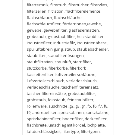
filtertechnik
,
filtertuch
,
filtertücher
,
filtervlies
,
filterzellen
,
filtration
,
flachfilterelemente
,
flachschlauch
,
flachschläuche
,
flachschlauchfilter
,
förderrinnengewebe
,
gewebe
,
gewebefilter
,
glasfasermatten
,
grobstaub
,
grobstaubfilter
,
holzstaubfilter
,
industriefilter
,
industriefilz
,
industrienäherei
,
spülluftabreinigung
,
staub
,
staubabscheider
,
staubfilter
,
staubfilterlösungen
,
staubfiltration
,
staubluft
,
sternfilter
,
stützkörbe
,
filterkörbe
,
filterkorb
,
kassettenfilter
,
luftverteilerschläuche
,
luftverteilerschlauch
,
verladeschlauch
,
verladeschläuche
,
taschenfiltereinsatz
,
taschenfiltereinsätze
,
grobstaubfilter
,
grobstaub
,
feinstaub
,
feinstaubfilter
,
rollenware
,
zuschnitte
,
g2
,
g3
,
g4
,
f5
,
f6
,
f7
,
f8
,
f9
,
andreaefilter
,
spritzkabinen
,
spritzkabine
,
spritzkabinenfilter
,
bodenfilter
,
deckenfilter
,
flachbreite
,
umschlag mit kordel
,
lochplatte
,
luftdurchlässigkeit
,
filtertype
,
filtertypen
,