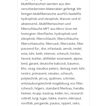
Multifiltertaschen werden aus den
verschiedensten Materialien gefertigt. Wir
fertigen Multifiltertasche ausPES Nadelfilz
hydrophob und oleophob
,
Wasser und öl
abweisend...Multifiltertaschen und
Filterschläuche MPT aus Micro Grün mit
homogner Oberfläche
,
hydrophob und
oleophob..filterschlauch
,
filterschläuche
,
filterschlaeuche
,
filtersack
,
filtersäcke
,
filter
passend für:
,
dce
,
infastaub
,
aerob
,
riedel
,
esta
,
lühr
,
beth
,
intensiv
,
scheuch
,
höcker
,
favorit
,
bühler
,
ahlfelder eisenwerk
,
alpine
,
bmd
,
garant
,
deutsche babcock
,
baumco
,
bhs
,
ceag
,
claudius peters
,
demag
,
eam
,
lühr
,
nestro
,
primavent
,
simatec
,
scheuch
,
polytechnik
,
jet vsj
,
spähnex
,
schröter
,
entstaubungstechnik magdeburg
,
eco filter
,
scheuch
,
hilgers
,
standard filterbau
,
handte
,
heimer
,
krupp
,
kastrup
,
keller
,
krc
,
research
cottrell
,
lurgi
,
lugar
,
lübke
,
marini
,
mikropul
,
nordfab
,
pergande
,
paulus
,
rippert
,
seko
,