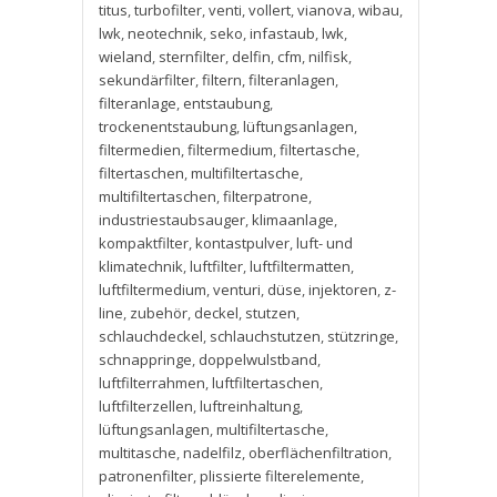
titus
,
turbofilter
,
venti
,
vollert
,
vianova
,
wibau
,
lwk
,
neotechnik
,
seko
,
infastaub
,
lwk
,
wieland
,
sternfilter
,
delfin
,
cfm
,
nilfisk
,
sekundärfilter
,
filtern
,
filteranlagen
,
filteranlage
,
entstaubung
,
trockenentstaubung
,
lüftungsanlagen
,
filtermedien
,
filtermedium
,
filtertasche
,
filtertaschen
,
multifiltertasche
,
multifiltertaschen
,
filterpatrone
,
industriestaubsauger
,
klimaanlage
,
kompaktfilter
,
kontastpulver
,
luft- und
klimatechnik
,
luftfilter
,
luftfiltermatten
,
luftfiltermedium
,
venturi
,
düse
,
injektoren
,
z-
line
,
zubehör
,
deckel
,
stutzen
,
schlauchdeckel
,
schlauchstutzen
,
stützringe
,
schnappringe
,
doppelwulstband
,
luftfilterrahmen
,
luftfiltertaschen
,
luftfilterzellen
,
luftreinhaltung
,
lüftungsanlagen
,
multifiltertasche
,
multitasche
,
nadelfilz
,
oberflächenfiltration
,
patronenfilter
,
plissierte filterelemente
,