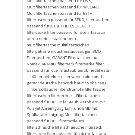
Multifiltertaschen passend für LWK
,
Multifiltertaschen passend für WIELAND
,
Multifiltertaschen passend für ESTA
,
filtertaschen passend für SEKO
,
filtertaschen
passend für JET
,
JET FILTESCHLÄUCHE
,
filtersäcke filter passend für dce infastaub
aerob riedel esta lühr beth ...
multifiltertasche multifiltertaschen
filterpatrone industriestaubsauger
,
BMD
Filtertaschen
,
GARANT Filtertaschen aus
Nomex
,
ARAMID
,
filtersack filtersäcke filter
passend für: dce infastaub aerob riedel esta
... bühler ahlfelder eisenwerk alpine bmd
garant deutsche babcock baumco bhs ceag
... filterschläuche filterstrümpfe filtertasche
filtertaschen filtertechnik ...Filtertaschen
passend für DCE
,
Infa Staub
,
Aerob etc. mit
Puls-Jet Abreinigung
,
Lühr und BMD mit
Spülluftabreinigung. Multifiltertaschen
passend für DCE
,
filterschlauch
filterschläuche filterschlaeuche filtersack
filtersäcke filter passend für: dce infastaub