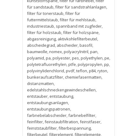
kunststoffspäne
,
filter für farbnebel
,
filter
für sandstaub
,
filter für sandstrahlanlagen
,
filter für tonerstaub
,
filter für
futtermittelstaub
,
filter für mehlstaub
,
industriestaub
,
spannband mit zugfeder
,
filter für holzstaub
,
filter für holzspäne
,
abgasreinigung
,
aktivkohlefilterbeutel
,
abscheidegrad
,
abscheider
,
basofil
,
baumwolle
,
nomex
,
polyacrylnitril
,
pan
,
polyamid
,
pa
,
polyester
,
pes
,
polyethylen
,
pe
,
polytetrafluorethylen
,
ptfe
,
polypropylen
,
pp
,
polyvinylidenchlorid
,
pvdf
,
teflon
,
p84
,
ryton
,
bunkeraufsatzfilter
,
chemiefasermatten
,
distanzmatten
,
edelstahlschneckengewindeschellen
,
entstauber
,
entstaubung
,
entstaubungsanlagen
,
entstaubungspatronen
,
farbnebelabscheider
,
farbnebelfilter
,
feinfilter
,
feinstaubfiltration
,
feinstfaser
,
feinststaubfilter
,
filterbespannung
,
filterbeutel
,
filterelement
,
filterelemente
,