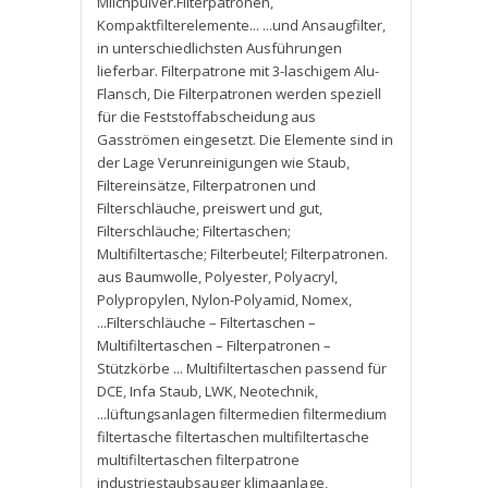
Milchpulver.Filterpatronen
,
Kompaktfilterelemente... ...und Ansaugfilter
,
in unterschiedlichsten Ausführungen
lieferbar. Filterpatrone mit 3-laschigem Alu-
Flansch
,
Die Filterpatronen werden speziell
für die Feststoffabscheidung aus
Gasströmen eingesetzt. Die Elemente sind in
der Lage Verunreinigungen wie Staub
,
Filtereinsätze
,
Filterpatronen und
Filterschläuche
,
preiswert und gut
,
Filterschläuche; Filtertaschen;
Multifiltertasche; Filterbeutel; Filterpatronen.
aus Baumwolle
,
Polyester
,
Polyacryl
,
Polypropylen
,
Nylon-Polyamid
,
Nomex
,
...Filterschläuche – Filtertaschen –
Multifiltertaschen – Filterpatronen –
Stützkörbe ... Multifiltertaschen passend für
DCE
,
Infa Staub
,
LWK
,
Neotechnik
,
...lüftungsanlagen filtermedien filtermedium
filtertasche filtertaschen multifiltertasche
multifiltertaschen filterpatrone
industriestaubsauger klimaanlage
,