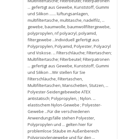
Multifiltertasche; Filterbeutel; Filterpatronen
... gefertigt aus Gewebe
,
Kunststoff
,
Gummi
und Silikon ....... lüftungsanlagen
,
multifiltertasche
,
multitasche
,
nadelfilz
,
...
gewebe
,
baumwolle
,
baumwollfiltergewebe
,
polypropylen
,
nf polyacryl
,
polyamid
,
filtergewebe ...Individuell gefertigt aus
Polypropylen
,
Polyamid
,
Polyester
,
Polyacryl
und Viskose. ... Filterschläuche; Filtertaschen;
Multifiltertasche; Filterbeutel; Filterpatronen
... gefertigt aus Gewebe
,
Kunststoff
,
Gummi
und Silikon ...Wir stellen für Sie
Filterschläuche
,
Filtertaschen
,
Multifiltertaschen
,
Manschetten
,
Stutzen
,
...
Polyester-Seidengebewebe ATEX
antistatisch; Polypropylen
,
; Nylon. ...
elastischem Nylon-Gewebe ; Polyester-
Gewebe ...Für die verschiedenen
Anwendungsfälle stehen Polyester
,
Polypropylen und ... gelten hier für
problemlose Stäube im Außenbereich
Polypropylengewebe und für den ...