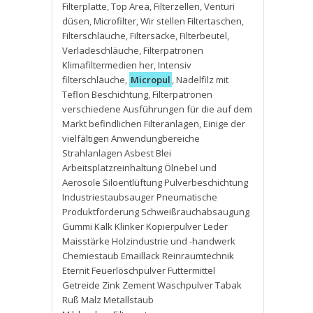
Filterplatte
,
Top Area
,
Filterzellen
,
Venturi
düsen
,
Microfilter
,
Wir stellen Filtertaschen
,
Filterschläuche
,
Filtersäcke
,
Filterbeutel
,
Verladeschläuche
,
Filterpatronen
Klimafiltermedien her
,
Intensiv
filterschläuche
,
Micropul
,
Nadelfilz mit
Teflon Beschichtung
,
Filterpatronen
verschiedene Ausführungen für die auf dem
Markt befindlichen Filteranlagen
,
Einige der
vielfältigen Anwendungbereiche
Strahlanlagen Asbest Blei
Arbeitsplatzreinhaltung Ölnebel und
Aerosole Siloentlüftung Pulverbeschichtung
Industriestaubsauger Pneumatische
Produktförderung Schweißrauchabsaugung
Gummi Kalk Klinker Kopierpulver Leder
Maisstärke Holzindustrie und -handwerk
Chemiestaub Emaillack Reinraumtechnik
Eternit Feuerlöschpulver Futtermittel
Getreide Zink Zement Waschpulver Tabak
Ruß Malz Metallstaub