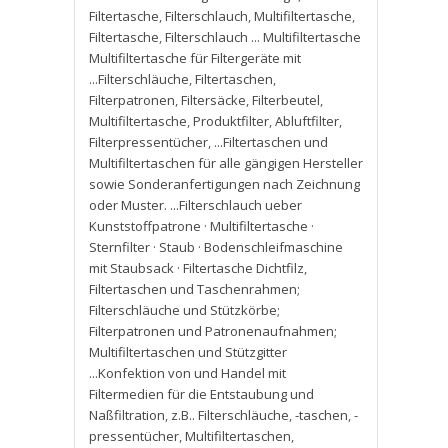
Filtertasche
,
Filterschlauch
,
Multifiltertasche
,
Filtertasche
,
Filterschlauch ... Multifiltertasche
Multifiltertasche für Filtergeräte mit
...Filterschläuche
,
Filtertaschen
,
Filterpatronen
,
Filtersäcke
,
Filterbeutel
,
Multifiltertasche
,
Produktfilter
,
Abluftfilter
,
Filterpressentücher
,
...Filtertaschen und
Multifiltertaschen für alle gängigen Hersteller
sowie Sonderanfertigungen nach Zeichnung
oder Muster. ...Filterschlauch ueber
Kunststoffpatrone · Multifiltertasche ·
Sternfilter · Staub · Bodenschleifmaschine
mit Staubsack · Filtertasche Dichtfilz
,
Filtertaschen und Taschenrahmen;
Filterschläuche und Stützkörbe;
Filterpatronen und Patronenaufnahmen;
Multifiltertaschen und Stützgitter
...Konfektion von und Handel mit
Filtermedien für die Entstaubung und
Naßfiltration
,
z.B.. Filterschläuche
,
-taschen
,
-
pressentücher
,
Multifiltertaschen
,