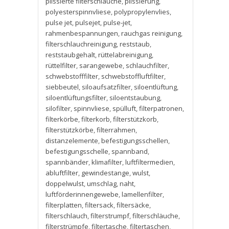
plissierte filterschläuche
,
plissierung
,
polyesterspinnvliese
,
polypropylenvlies
,
pulse jet
,
pulsejet
,
pulse-jet
,
rahmenbespannungen
,
rauchgas reinigung
,
filterschlauchreinigung
,
reststaub
,
reststaubgehalt
,
rüttelabreinigung
,
rüttelfilter
,
sarangewebe
,
schlauchfilter
,
schwebstofffilter
,
schwebstoffluftfilter
,
siebbeutel
,
siloaufsatzfilter
,
siloentlüftung
,
siloentlüftungsfilter
,
siloentstaubung
,
silofilter
,
spinnvliese
,
spülluft
,
filterpatronen
,
filterkörbe
,
filterkorb
,
filterstützkorb
,
filterstützkörbe
,
filterrahmen
,
distanzelemente
,
befestigungsschellen
,
befestigungsschelle
,
spannband
,
spannbänder
,
klimafilter
,
luftfiltermedien
,
abluftfilter
,
gewindestange
,
wulst
,
doppelwulst
,
umschlag
,
naht
,
luftförderinnengewebe
,
lamellenfilter
,
filterplatten
,
filtersack
,
filtersäcke
,
filterschlauch
,
filterstrumpf
,
filterschläuche
,
filterstrümpfe
,
filtertasche
,
filtertaschen
,