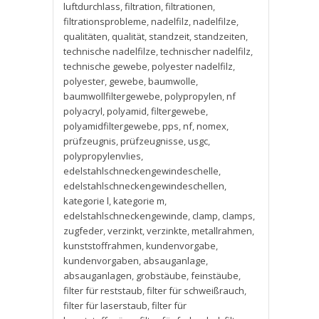
luftdurchlass
,
filtration
,
filtrationen
,
filtrationsprobleme
,
nadelfilz
,
nadelfilze
,
qualitäten
,
qualität
,
standzeit
,
standzeiten
,
technische nadelfilze
,
technischer nadelfilz
,
technische gewebe
,
polyester nadelfilz
,
polyester
,
gewebe
,
baumwolle
,
baumwollfiltergewebe
,
polypropylen
,
nf
polyacryl
,
polyamid
,
filtergewebe
,
polyamidfiltergewebe
,
pps
,
nf
,
nomex
,
prüfzeugnis
,
prüfzeugnisse
,
usgc
,
polypropylenvlies
,
edelstahlschneckengewindeschelle
,
edelstahlschneckengewindeschellen
,
kategorie l
,
kategorie m
,
edelstahlschneckengewinde
,
clamp
,
clamps
,
zugfeder
,
verzinkt
,
verzinkte
,
metallrahmen
,
kunststoffrahmen
,
kundenvorgabe
,
kundenvorgaben
,
absauganlage
,
absauganlagen
,
grobstäube
,
feinstäube
,
filter für reststaub
,
filter für schweißrauch
,
filter für laserstaub
,
filter für