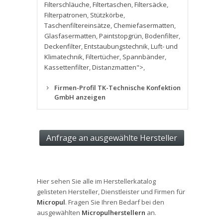
Filterschläuche
,
Filtertaschen
,
Filtersäcke
,
Filterpatronen
,
Stützkörbe
,
Taschenfiltereinsätze
,
Chemiefasermatten
,
Glasfasermatten
,
Paintstopgrün
,
Bodenfilter
,
Deckenfilter
,
Entstaubungstechnik
,
Luft- und
Klimatechnik
,
Filtertücher
,
Spannbänder
,
Kassettenfilter
,
Distanzmatten">
,
Firmen-Profil TK-Technische Konfektion
GmbH anzeigen
Hier sehen Sie alle im Herstellerkatalog
gelisteten Hersteller, Dienstleister und Firmen für
Micropul
. Fragen Sie Ihren Bedarf bei den
ausgewählten
Micropulherstellern
an.