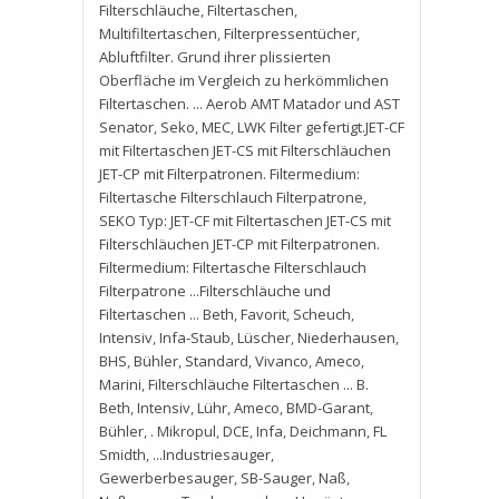
Filterschläuche
,
Filtertaschen
,
Multifiltertaschen
,
Filterpressentücher
,
Abluftfilter. Grund ihrer plissierten
Oberfläche im Vergleich zu herkömmlichen
Filtertaschen. ... Aerob AMT Matador und AST
Senator
,
Seko
,
MEC
,
LWK Filter gefertigt.JET-CF
mit Filtertaschen JET-CS mit Filterschläuchen
JET-CP mit Filterpatronen. Filtermedium:
Filtertasche Filterschlauch Filterpatrone
,
SEKO Typ: JET-CF mit Filtertaschen JET-CS mit
Filterschläuchen JET-CP mit Filterpatronen.
Filtermedium: Filtertasche Filterschlauch
Filterpatrone ...Filterschläuche und
Filtertaschen ... Beth
,
Favorit
,
Scheuch
,
Intensiv
,
Infa-Staub
,
Lüscher
,
Niederhausen
,
BHS
,
Bühler
,
Standard
,
Vivanco
,
Ameco
,
Marini
,
Filterschläuche Filtertaschen ... B.
Beth
,
Intensiv
,
Lühr
,
Ameco
,
BMD-Garant
,
Bühler
,
. Mikropul
,
DCE
,
Infa
,
Deichmann
,
FL
Smidth
,
...Industriesauger
,
Gewerberbesauger
,
SB-Sauger
,
Naß
,