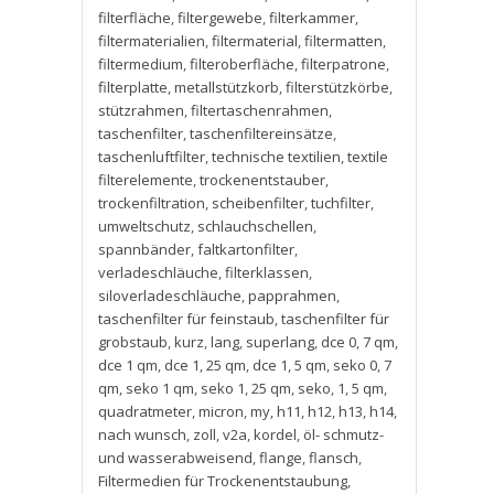
filterfläche
,
filtergewebe
,
filterkammer
,
filtermaterialien
,
filtermaterial
,
filtermatten
,
filtermedium
,
filteroberfläche
,
filterpatrone
,
filterplatte
,
metallstützkorb
,
filterstützkörbe
,
stützrahmen
,
filtertaschenrahmen
,
taschenfilter
,
taschenfiltereinsätze
,
taschenluftfilter
,
technische textilien
,
textile
filterelemente
,
trockenentstauber
,
trockenfiltration
,
scheibenfilter
,
tuchfilter
,
umweltschutz
,
schlauchschellen
,
spannbänder
,
faltkartonfilter
,
verladeschläuche
,
filterklassen
,
siloverladeschläuche
,
papprahmen
,
taschenfilter für feinstaub
,
taschenfilter für
grobstaub
,
kurz
,
lang
,
superlang
,
dce 0
,
7 qm
,
dce 1 qm
,
dce 1
,
25 qm
,
dce 1
,
5 qm
,
seko 0
,
7
qm
,
seko 1 qm
,
seko 1
,
25 qm
,
seko
,
1
,
5 qm
,
quadratmeter
,
micron
,
my
,
h11
,
h12
,
h13
,
h14
,
nach wunsch
,
zoll
,
v2a
,
kordel
,
öl- schmutz-
und wasserabweisend
,
flange
,
flansch
,
Filtermedien für Trockenentstaubung
,