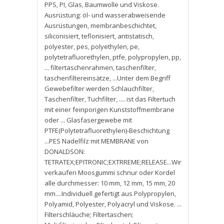
PPS
,
PI
,
Glas
,
Baumwolle und Viskose.
Ausrüstung: öl- und wasserabweisende
Ausrüstungen
,
membranbeschichtet
,
siliconisiert
,
teflonisiert
,
antistatisch
,
polyester
,
pes
,
polyethylen
,
pe
,
polytetrafluorethylen
,
ptfe
,
polypropylen
,
pp
,
... filtertaschenrahmen
,
taschenfilter
,
taschenfiltereinsätze
,
...Unter dem Begriff
Gewebefilter werden Schlauchfilter
,
Taschenfilter
,
Tuchfilter
,
.... ist das Filtertuch
mit einer feinporigen Kunststoffmembrane
oder ... Glasfasergewebe mit
PTFE(Polytetrafluorethylen)-Beschichtung
...PES Nadelfilz mit MEMBRANE von
DONALDSON:
TETRATEX;EPITRONIC;EXTRREME;RELEASE...Wir
verkaufen Moosgummi schnur oder Kordel
alle durchmesser: 10 mm
,
12 mm
,
15 mm
,
20
mm....Individuell gefertigt aus Polypropylen
,
Polyamid
,
Polyester
,
Polyacryl und Viskose. ...
Filterschläuche; Filtertaschen;