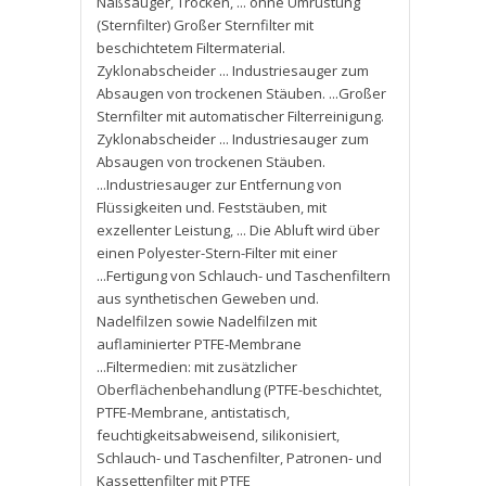
Naßsauger
,
Trocken
,
... ohne Umrüstung
(Sternfilter) Großer Sternfilter mit
beschichtetem Filtermaterial.
Zyklonabscheider ... Industriesauger zum
Absaugen von trockenen Stäuben. ...Großer
Sternfilter mit automatischer Filterreinigung.
Zyklonabscheider ... Industriesauger zum
Absaugen von trockenen Stäuben.
...Industriesauger zur Entfernung von
Flüssigkeiten und. Feststäuben
,
mit
exzellenter Leistung
,
... Die Abluft wird über
einen Polyester-Stern-Filter mit einer
...Fertigung von Schlauch- und Taschenfiltern
aus synthetischen Geweben und.
Nadelfilzen sowie Nadelfilzen mit
auflaminierter PTFE-Membrane
...Filtermedien: mit zusätzlicher
Oberflächenbehandlung (PTFE-beschichtet
,
PTFE-Membrane
,
antistatisch
,
feuchtigkeitsabweisend
,
silikonisiert
,
Schlauch- und Taschenfilter
,
Patronen- und
Kassettenfilter mit PTFE