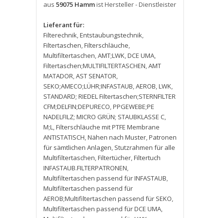
aus
59075 Hamm
ist Hersteller - Dienstleister
Lieferant für:
Filterechnik
,
Entstaubungstechnik
,
Filtertaschen
,
Filterschläuche
,
Multifiltertaschen
,
AMT;LWK
,
DCE UMA
,
Filtertaschen;MULTIFILTERTASCHEN
,
AMT
MATADOR
,
AST SENATOR
,
SEKO;AMECO;LÜHR;INFASTAUB
,
AEROB
,
LWK
,
STANDARD; RIEDEL Filtertaschen;STERNFILTER
CFM;DELFIN;DEPURECO
,
PPGEWEBE;PE
NADELFILZ; MICRO GRÜN; STAUBKLASSE C
,
M;L
,
Filterschläuche mit PTFE Membrane
ANTISTATISCH
,
Nähen nach Muster
,
Patronen
für sämtlichen Anlagen
,
Stutzrahmen für alle
Multifiltertaschen
,
Filtertücher
,
Filtertuch
INFASTAUB.FILTERPATRONEN
,
Multifiltertaschen passend für INFASTAUB
,
Multifiltertaschen passend für
AEROB;Multifiltertaschen passend für SEKO
,
Multifiltertaschen passend für DCE UMA
,