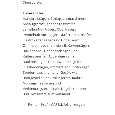
Dienstleister
Lieferant für:
Handkreissägen
,
Schlagbohrmaschinen
,
Absauggeräte
,
Kappsägesysteme
,
Lamellen-Nut-Fräsen
,
Oberfräsen
,
Pendelhub-Stichsägen
,
Nutfräsen
,
Schleifer
,
Elektrokettensägen und Hobel. Auch
Zimmereimaschinen wie z.B. Kervensägen
,
Balkenhobel
,
Handbandsägen und
Kettenstemmer. Außerdem zählen
Baukreissägen
,
Elektrowerkzeuge für
Fussbodenleger
,
Zimmereiabbundanlagen
,
Sondermaschinen und -Geräte wie
Bohrgestelle und Schlitzgeräte
,
mobile
Montagemaschinen und
Verbindungstechnik wie Nagel-
,
Klammer-
und Heftgeräte zum Sortiment.
,
Firmen-Profil MAFELL AG anzeigen