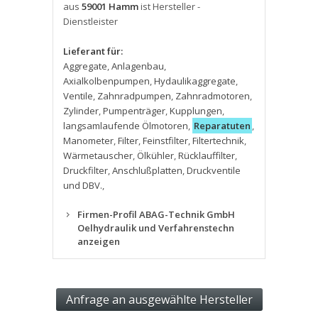
aus
59001 Hamm
ist Hersteller -
Dienstleister
Lieferant für:
Aggregate
,
Anlagenbau
,
Axialkolbenpumpen
,
Hydaulikaggregate
,
Ventile
,
Zahnradpumpen
,
Zahnradmotoren
,
Zylinder
,
Pumpenträger
,
Kupplungen
,
langsamlaufende Ölmotoren
,
Reparatuten
,
Manometer
,
Filter
,
Feinstfilter
,
Filtertechnik
,
Wärmetauscher
,
Ölkühler
,
Rücklauffilter
,
Druckfilter
,
Anschlußplatten
,
Druckventile
und DBV.
,
Firmen-Profil ABAG-Technik GmbH
Oelhydraulik und Verfahrenstechn
anzeigen