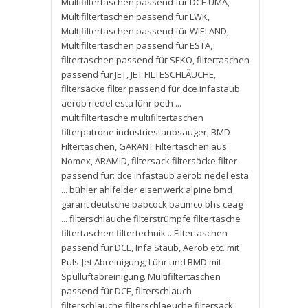
Multifiltertaschen passend für DCE UMA
,
Multifiltertaschen passend für LWK
,
Multifiltertaschen passend für WIELAND
,
Multifiltertaschen passend für ESTA
,
filtertaschen passend für SEKO
,
filtertaschen
passend für JET
,
JET FILTESCHLÄUCHE
,
filtersäcke filter passend für dce infastaub
aerob riedel esta lühr beth ...
multifiltertasche multifiltertaschen
filterpatrone industriestaubsauger
,
BMD
Filtertaschen
,
GARANT Filtertaschen aus
Nomex
,
ARAMID
,
filtersack filtersäcke filter
passend für: dce infastaub aerob riedel esta
... bühler ahlfelder eisenwerk alpine bmd
garant deutsche babcock baumco bhs ceag
... filterschläuche filterstrümpfe filtertasche
filtertaschen filtertechnik ...Filtertaschen
passend für DCE
,
Infa Staub
,
Aerob etc. mit
Puls-Jet Abreinigung
,
Lühr und BMD mit
Spülluftabreinigung. Multifiltertaschen
passend für DCE
,
filterschlauch
filterschläuche filterschlaeuche filtersack