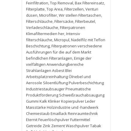
Feinfiltration
,
Top Removal
,
Bax Filtereinsatz
,
Filterplatte
,
Top Area
,
Filterzellen
,
Venturi
düsen
,
Microfilter
,
Wir stellen Filtertaschen
,
Filterschläuche
,
Filtersäcke
,
Filterbeutel
,
Verladeschläuche
,
Filterpatronen
Klimafiltermedien her
,
Intensiv
filterschläuche
,
Micropul
,
Nadelfilz mit Teflon
Beschichtung
,
Filterpatronen verschiedene
Ausführungen für die auf dem Markt
befindlichen Filteranlagen
,
Einige der
vielfältigen Anwendungbereiche
Strahlanlagen Asbest Blei
Arbeitsplatzreinhaltung Ölnebel und
Aerosole Siloentlüftung Pulverbeschichtung
Industriestaubsauger Pneumatische
Produktförderung Schweißrauchabsaugung
Gummi Kalk Klinker Kopierpulver Leder
Maisstärke Holzindustrie und -handwerk
Chemiestaub Emaillack Reinraumtechnik
Eternit Feuerlöschpulver Futtermittel
Getreide Zink Zement Waschpulver Tabak