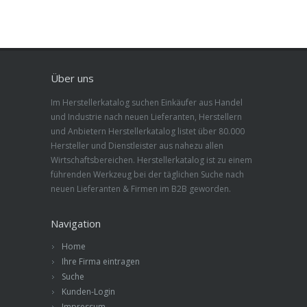
Über uns
Im Herstellerkatalog suchen Einkäufer aus Handel
und Industrie nach neuen Lieferanten, Herstellern
und Anbietern Herstellerkatalog listet über 80.000
Hersteller und Dienstleister aus nahezu allen
Wirtschaftsbereichen. Herstellerkatalog ist zu einem
führenden Werkzeug bei der täglichen Suche nach
neuen Lieferanten & Firmen im B2B geworden.
Navigation
Home
Ihre Firma eintragen
Suche
Kunden-Login
Impressum