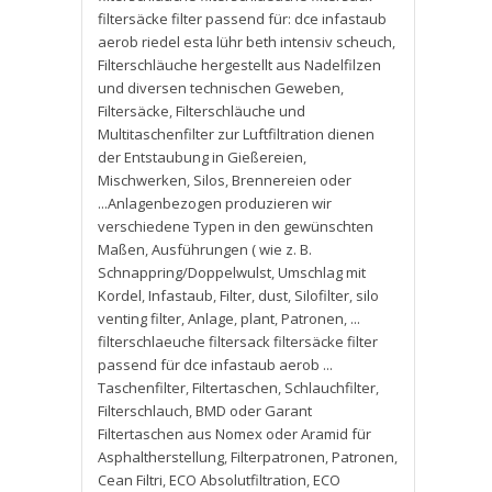
filtersäcke filter passend für: dce infastaub
aerob riedel esta lühr beth intensiv scheuch
,
Filterschläuche hergestellt aus Nadelfilzen
und diversen technischen Geweben
,
Filtersäcke
,
Filterschläuche und
Multitaschenfilter zur Luftfiltration dienen
der Entstaubung in Gießereien
,
Mischwerken
,
Silos
,
Brennereien oder
...Anlagenbezogen produzieren wir
verschiedene Typen in den gewünschten
Maßen
,
Ausführungen ( wie z. B.
Schnappring/Doppelwulst
,
Umschlag mit
Kordel
,
Infastaub
,
Filter
,
dust
,
Silofilter
,
silo
venting filter
,
Anlage
,
plant
,
Patronen
,
...
filterschlaeuche filtersack filtersäcke filter
passend für dce infastaub aerob ...
Taschenfilter
,
Filtertaschen
,
Schlauchfilter
,
Filterschlauch
,
BMD oder Garant
Filtertaschen aus Nomex oder Aramid für
Asphaltherstellung
,
Filterpatronen
,
Patronen
,
Cean Filtri
,
ECO Absolutfiltration
,
ECO