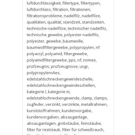
luftdurchlässigkeit
,
filtertype
,
filtertypen
,
luftdurchlass
,
filtration
,
filtrationen
,
filtrationsprobleme
,
nadelfilz
,
nadelfilze
,
qualitäten
,
qualität
,
standzeit
,
standzeiten
,
technische nadelfilze
,
technischer nadelfilz
,
technische gewebe
,
polyester nadelfilz
,
polyester
,
gewebe
,
baumwolle
,
baumwollfiltergewebe
,
polypropylen
,
nf
polyacryl
,
polyamid
,
filtergewebe
,
polyamidfiltergewebe
,
pps
,
nf
,
nomex
,
prüfzeugnis
,
prüfzeugnisse
,
usgc
,
polypropylenvlies
,
edelstahlschneckengewindeschelle
,
edelstahlschneckengewindeschellen
,
kategorie l
,
kategorie m
,
edelstahlschneckengewinde
,
clamp
,
clamps
,
zugfeder
,
verzinkt
,
verzinkte
,
metallrahmen
,
kunststoffrahmen
,
kundenvorgabe
,
kundenvorgaben
,
absauganlage
,
absauganlagen
,
grobstäube
,
feinstäube
,
filter für reststaub
,
filter für schweißrauch
,