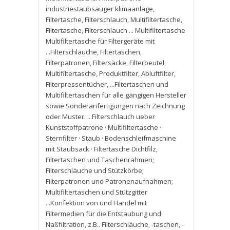
industriestaubsauger klimaanlage
,
Filtertasche
,
Filterschlauch
,
Multifiltertasche
,
Filtertasche
,
Filterschlauch ... Multifiltertasche
Multifiltertasche für Filtergeräte mit
...Filterschläuche
,
Filtertaschen
,
Filterpatronen
,
Filtersäcke
,
Filterbeutel
,
Multifiltertasche
,
Produktfilter
,
Abluftfilter
,
Filterpressentücher
,
...Filtertaschen und
Multifiltertaschen für alle gängigen Hersteller
sowie Sonderanfertigungen nach Zeichnung
oder Muster. ...Filterschlauch ueber
Kunststoffpatrone · Multifiltertasche ·
Sternfilter · Staub · Bodenschleifmaschine
mit Staubsack · Filtertasche Dichtfilz
,
Filtertaschen und Taschenrahmen;
Filterschläuche und Stützkörbe;
Filterpatronen und Patronenaufnahmen;
Multifiltertaschen und Stützgitter
...Konfektion von und Handel mit
Filtermedien für die Entstaubung und
Naßfiltration
,
z.B.. Filterschläuche
,
-taschen
,
-