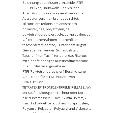
Zeichnung oder Muster ... Aramide
,
PTFE
,
PPS
,
PI
,
Glas
,
Baumwolle und Viskose.
Ausrüstung: öl- und wasserabweisende
Ausrüstungen
,
membranbeschichtet
,
siliconisiert
,
teflonisiert
,
antistatisch
,
polyester
,
pes
,
polyethylen
,
pe
,
polytetrafluorethylen
,
ptfe
,
polypropylen
,
pp
,
... filtertaschenrahmen
,
taschenfilter
,
taschenfiltereinsätze
,
...Unter dem Begriff
Gewebefilter werden Schlauchfilter
,
Taschenfilter
,
Tuchfilter
,
.... ist das Filtertuch
mit einer feinporigen Kunststoffmembrane
oder ... Glasfasergewebe mit
PTFE(Polytetrafluorethylen)-Beschichtung
...PES Nadelfilz mit MEMBRANE von
DONALDSON:
TETRATEX;EPITRONIC;EXTRREME;RELEASE...Wir
verkaufen Moosgummi schnur oder Kordel
alle durchmesser: 10 mm
,
12 mm
,
15 mm
,
20
mm....Individuell gefertigt aus Polypropylen
,
Polyamid
,
Polyester
,
Polyacryl und Viskose. ...