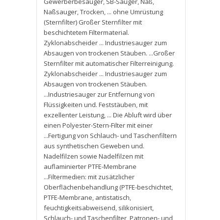
Gewerberbesauger
,
SB-Sauger
,
Naß
,
Naßsauger
,
Trocken
,
... ohne Umrüstung
(Sternfilter) Großer Sternfilter mit
beschichtetem Filtermaterial.
Zyklonabscheider ... Industriesauger zum
Absaugen von trockenen Stäuben. ...Großer
Sternfilter mit automatischer Filterreinigung.
Zyklonabscheider ... Industriesauger zum
Absaugen von trockenen Stäuben.
...Industriesauger zur Entfernung von
Flüssigkeiten und. Feststäuben
,
mit
exzellenter Leistung
,
... Die Abluft wird über
einen Polyester-Stern-Filter mit einer
...Fertigung von Schlauch- und Taschenfiltern
aus synthetischen Geweben und.
Nadelfilzen sowie Nadelfilzen mit
auflaminierter PTFE-Membrane
...Filtermedien: mit zusätzlicher
Oberflächenbehandlung (PTFE-beschichtet
,
PTFE-Membrane
,
antistatisch
,
feuchtigkeitsabweisend
,
silikonisiert
,
Schlauch- und Taschenfilter
,
Patronen- und