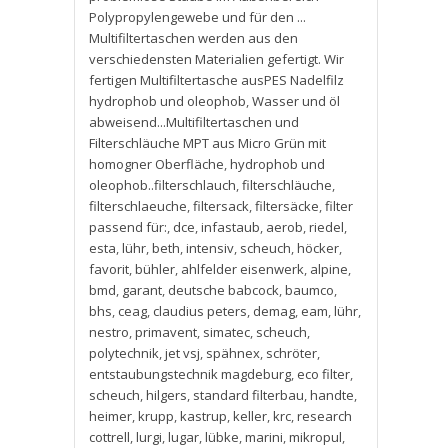
Polypropylengewebe und für den ...
Multifiltertaschen werden aus den
verschiedensten Materialien gefertigt. Wir
fertigen Multifiltertasche ausPES Nadelfilz
hydrophob und oleophob
,
Wasser und öl
abweisend...Multifiltertaschen und
Filterschläuche MPT aus Micro Grün mit
homogner Oberfläche
,
hydrophob und
oleophob..filterschlauch
,
filterschläuche
,
filterschlaeuche
,
filtersack
,
filtersäcke
,
filter
passend für:
,
dce
,
infastaub
,
aerob
,
riedel
,
esta
,
lühr
,
beth
,
intensiv
,
scheuch
,
höcker
,
favorit
,
bühler
,
ahlfelder eisenwerk
,
alpine
,
bmd
,
garant
,
deutsche babcock
,
baumco
,
bhs
,
ceag
,
claudius peters
,
demag
,
eam
,
lühr
,
nestro
,
primavent
,
simatec
,
scheuch
,
polytechnik
,
jet vsj
,
spähnex
,
schröter
,
entstaubungstechnik magdeburg
,
eco filter
,
scheuch
,
hilgers
,
standard filterbau
,
handte
,
heimer
,
krupp
,
kastrup
,
keller
,
krc
,
research
cottrell
,
lurgi
,
lugar
,
lübke
,
marini
,
mikropul
,