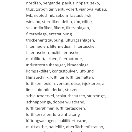
nordfab
,
pergande
,
paulus
,
rippert
,
seko
,
titus
,
turbofilter
,
venti
,
vollert
,
vianova
,
wibau
,
lwk
,
neotechnik
,
seko
,
infastaub
,
lwk
,
wieland
,
sternfilter
,
delfin
,
cfm
,
nilfisk
,
sekundärfilter
,
filtern
,
filteranlagen
,
filteranlage
,
entstaubung
,
trockenentstaubung
,
lüftungsanlagen
,
filtermedien
,
filtermedium
,
filtertasche
,
filtertaschen
,
multifiltertasche
,
multifiltertaschen
,
filterpatrone
,
industriestaubsauger
,
klimaanlage
,
kompaktfilter
,
kontastpulver
,
luft- und
klimatechnik
,
luftfilter
,
luftfiltermatten
,
luftfiltermedium
,
venturi
,
düse
,
injektoren
,
z-
line
,
zubehör
,
deckel
,
stutzen
,
schlauchdeckel
,
schlauchstutzen
,
stützringe
,
schnappringe
,
doppelwulstband
,
luftfilterrahmen
,
luftfiltertaschen
,
luftfilterzellen
,
luftreinhaltung
,
lüftungsanlagen
,
multifiltertasche
,
multitasche
,
nadelfilz
,
oberflächenfiltration
,