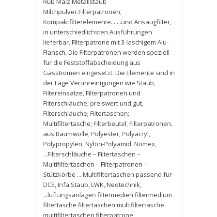
Ruß Malz Metallstaub
Milchpulver.Filterpatronen
,
Kompaktfilterelemente... ...und Ansaugfilter
,
in unterschiedlichsten Ausführungen
lieferbar. Filterpatrone mit 3-laschigem Alu-
Flansch
,
Die Filterpatronen werden speziell
für die Feststoffabscheidung aus
Gasströmen eingesetzt. Die Elemente sind in
der Lage Verunreinigungen wie Staub
,
Filtereinsätze
,
Filterpatronen und
Filterschläuche
,
preiswert und gut
,
Filterschläuche; Filtertaschen;
Multifiltertasche; Filterbeutel; Filterpatronen.
aus Baumwolle
,
Polyester
,
Polyacryl
,
Polypropylen
,
Nylon-Polyamid
,
Nomex
,
...Filterschläuche – Filtertaschen –
Multifiltertaschen – Filterpatronen –
Stützkörbe ... Multifiltertaschen passend für
DCE
,
Infa Staub
,
LWK
,
Neotechnik
,
...lüftungsanlagen filtermedien filtermedium
filtertasche filtertaschen multifiltertasche
multifiltertaschen filterpatrone