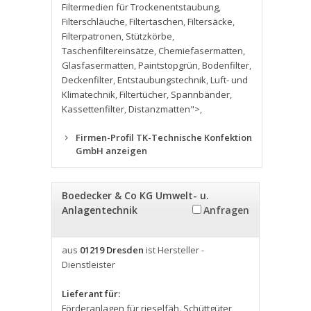
Filtermedien für Trockenentstaubung
,
Filterschläuche
,
Filtertaschen
,
Filtersäcke
,
Filterpatronen
,
Stützkörbe
,
Taschenfiltereinsätze
,
Chemiefasermatten
,
Glasfasermatten
,
Paintstopgrün
,
Bodenfilter
,
Deckenfilter
,
Entstaubungstechnik
,
Luft- und
Klimatechnik
,
Filtertücher
,
Spannbänder
,
Kassettenfilter
,
Distanzmatten">
,
Firmen-Profil TK-Technische Konfektion
GmbH anzeigen
Boedecker & Co KG Umwelt- u.
Anlagentechnik
Anfragen
aus
01219 Dresden
ist Hersteller -
Dienstleister
Lieferant für:
Förderanlagen für rieselfäh. Schüttgüter