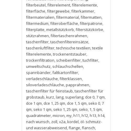
filterbeutel
,
filterelement
,
filterelemente
,
filterfläche
,
filtergewebe
,
filterkammer
,
filtermaterialien
,
filtermaterial
,
filtermatten
,
filtermedium
,
filteroberfläche
,
filterpatrone
,
filterplatte
,
metallstützkorb
,
filterstützkörbe
,
stützrahmen
,
filtertaschenrahmen
,
taschenfilter
,
taschenfiltereinsätze
,
taschenluftfilter
,
technische textilien
,
textile
filterelemente
,
trockenentstauber
,
trockenfiltration
,
scheibenfilter
,
tuchfilter
,
umweltschutz
,
schlauchschellen
,
spannbänder
,
faltkartonfilter
,
verladeschläuche
,
filterklassen
,
siloverladeschläuche
,
papprahmen
,
taschenfilter für feinstaub
,
taschenfilter für
grobstaub
,
kurz
,
lang
,
superlang
,
dce 0
,
7 qm
,
dce 1 qm
,
dce 1
,
25 qm
,
dce 1
,
5 qm
,
seko 0
,
7
qm
,
seko 1 qm
,
seko 1
,
25 qm
,
seko
,
1
,
5 qm
,
quadratmeter
,
micron
,
my
,
h11
,
h12
,
h13
,
h14
,
nach wunsch
,
zoll
,
v2a
,
kordel
,
öl- schmutz-
und wasserabweisend
,
flange
,
flansch
,