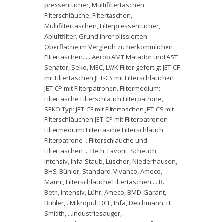
pressentücher
,
Multifiltertaschen
,
Filterschläuche
,
Filtertaschen
,
Multifiltertaschen
,
Filterpressentücher
,
Abluftfilter. Grund ihrer plissierten
Oberfläche im Vergleich zu herkömmlichen
Filtertaschen. ... Aerob AMT Matador und AST
Senator
,
Seko
,
MEC
,
LWK Filter gefertigt.JET-CF
mit Filtertaschen JET-CS mit Filterschläuchen
JET-CP mit Filterpatronen. Filtermedium:
Filtertasche Filterschlauch Filterpatrone
,
SEKO Typ: JET-CF mit Filtertaschen JET-CS mit
Filterschläuchen JET-CP mit Filterpatronen.
Filtermedium: Filtertasche Filterschlauch
Filterpatrone ...Filterschläuche und
Filtertaschen ... Beth
,
Favorit
,
Scheuch
,
Intensiv
,
Infa-Staub
,
Lüscher
,
Niederhausen
,
BHS
,
Bühler
,
Standard
,
Vivanco
,
Ameco
,
Marini
,
Filterschläuche Filtertaschen ... B.
Beth
,
Intensiv
,
Lühr
,
Ameco
,
BMD-Garant
,
Bühler
,
. Mikropul
,
DCE
,
Infa
,
Deichmann
,
FL
Smidth
,
...Industriesauger
,