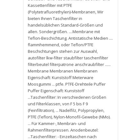
Kassettenfilter mit PTFE
(Polytetrafluorethylen)-Membranen
,
Wir
bieten Ihnen Taschenfilter in
handelsüblichen Standard-Größen und
allen. Sondergrößen. ....Membrane mit
Teflon-Beschichtung. Antistatische Medien ....
flammhemmend
,
oder Teflon/PTFE
Beschichtungen stehen zur Auswahl
,
autofilter lkw-filter staubfilter taschenfilter
filterbeutel filterpatrone anschraubfilter ......
Membrane Membranen Membranen
Eigenschaft: Kunststoff Meterware
Moosgummi ... ptfe. PTFE-Drehteile Puffer
Puffer Eigenschaft: Kunststoff
...Taschenfilter: In verschiedenen Größen
und Filterklassen
,
von F 5 bis F 9
(Feinfiltration)
,
... Nadelfilz
,
Polypropylen
,
PTFE (Teflon)
,
Nylon-Monofil-Gewebe (NMo).
... Für Kammer-
,
Membran- und
Rahmenfilterpressen. Anodenbeutel:
...Taschenfilter: - Einzeltaschen nach