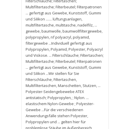
Filterschläuche; Filtertaschen;
Multifiltertasche; Filterbeutel; Filterpatronen
... gefertigt aus Gewebe
,
Kunststoff
,
Gummi
und Silikon ....... lüftungsanlagen
,
multifiltertasche
,
multitasche
,
nadelfilz
,
...
gewebe
,
baumwolle
,
baumwollfiltergewebe
,
polypropylen
,
nf polyacryl
,
polyamid
,
filtergewebe ...Individuell gefertigt aus
Polypropylen
,
Polyamid
,
Polyester
,
Polyacryl
und Viskose. ... Filterschläuche; Filtertaschen;
Multifiltertasche; Filterbeutel; Filterpatronen
... gefertigt aus Gewebe
,
Kunststoff
,
Gummi
und Silikon ...Wir stellen für Sie
Filterschläuche
,
Filtertaschen
,
Multifiltertaschen
,
Manschetten
,
Stutzen
,
...
Polyester-Seidengebewebe ATEX
antistatisch; Polypropylen
,
; Nylon. ...
elastischem Nylon-Gewebe ; Polyester-
Gewebe ...Für die verschiedenen
Anwendungsfälle stehen Polyester
,
Polypropylen und ... gelten hier für
problemlose Stäube im Außenbereich