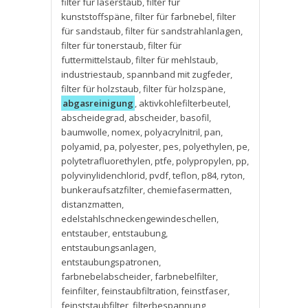
filter für laserstaub
,
filter für
kunststoffspäne
,
filter für farbnebel
,
filter
für sandstaub
,
filter für sandstrahlanlagen
,
filter für tonerstaub
,
filter für
futtermittelstaub
,
filter für mehlstaub
,
industriestaub
,
spannband mit zugfeder
,
filter für holzstaub
,
filter für holzspäne
,
abgasreinigung
,
aktivkohlefilterbeutel
,
abscheidegrad
,
abscheider
,
basofil
,
baumwolle
,
nomex
,
polyacrylnitril
,
pan
,
polyamid
,
pa
,
polyester
,
pes
,
polyethylen
,
pe
,
polytetrafluorethylen
,
ptfe
,
polypropylen
,
pp
,
polyvinylidenchlorid
,
pvdf
,
teflon
,
p84
,
ryton
,
bunkeraufsatzfilter
,
chemiefasermatten
,
distanzmatten
,
edelstahlschneckengewindeschellen
,
entstauber
,
entstaubung
,
entstaubungsanlagen
,
entstaubungspatronen
,
farbnebelabscheider
,
farbnebelfilter
,
feinfilter
,
feinstaubfiltration
,
feinstfaser
,
feinststaubfilter
,
filterbespannung
,