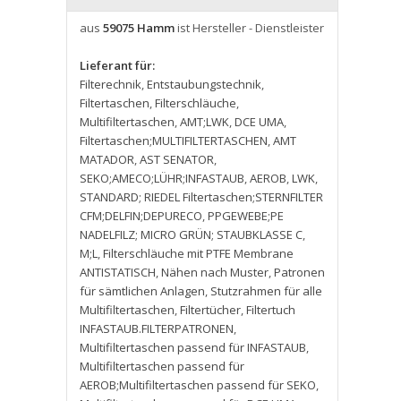
aus
59075 Hamm
ist Hersteller - Dienstleister
Lieferant für:
Filterechnik
,
Entstaubungstechnik
,
Filtertaschen
,
Filterschläuche
,
Multifiltertaschen
,
AMT;LWK
,
DCE UMA
,
Filtertaschen;MULTIFILTERTASCHEN
,
AMT
MATADOR
,
AST SENATOR
,
SEKO;AMECO;LÜHR;INFASTAUB
,
AEROB
,
LWK
,
STANDARD; RIEDEL Filtertaschen;STERNFILTER
CFM;DELFIN;DEPURECO
,
PPGEWEBE;PE
NADELFILZ; MICRO GRÜN; STAUBKLASSE C
,
M;L
,
Filterschläuche mit PTFE Membrane
ANTISTATISCH
,
Nähen nach Muster
,
Patronen
für sämtlichen Anlagen
,
Stutzrahmen für alle
Multifiltertaschen
,
Filtertücher
,
Filtertuch
INFASTAUB.FILTERPATRONEN
,
Multifiltertaschen passend für INFASTAUB
,
Multifiltertaschen passend für
AEROB;Multifiltertaschen passend für SEKO
,