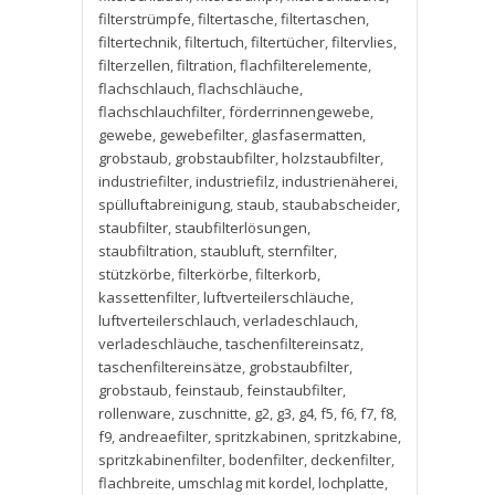
filterstrümpfe
,
filtertasche
,
filtertaschen
,
filtertechnik
,
filtertuch
,
filtertücher
,
filtervlies
,
filterzellen
,
filtration
,
flachfilterelemente
,
flachschlauch
,
flachschläuche
,
flachschlauchfilter
,
förderrinnengewebe
,
gewebe
,
gewebefilter
,
glasfasermatten
,
grobstaub
,
grobstaubfilter
,
holzstaubfilter
,
industriefilter
,
industriefilz
,
industrienäherei
,
spülluftabreinigung
,
staub
,
staubabscheider
,
staubfilter
,
staubfilterlösungen
,
staubfiltration
,
staubluft
,
sternfilter
,
stützkörbe
,
filterkörbe
,
filterkorb
,
kassettenfilter
,
luftverteilerschläuche
,
luftverteilerschlauch
,
verladeschlauch
,
verladeschläuche
,
taschenfiltereinsatz
,
taschenfiltereinsätze
,
grobstaubfilter
,
grobstaub
,
feinstaub
,
feinstaubfilter
,
rollenware
,
zuschnitte
,
g2
,
g3
,
g4
,
f5
,
f6
,
f7
,
f8
,
f9
,
andreaefilter
,
spritzkabinen
,
spritzkabine
,
spritzkabinenfilter
,
bodenfilter
,
deckenfilter
,
flachbreite
,
umschlag mit kordel
,
lochplatte
,