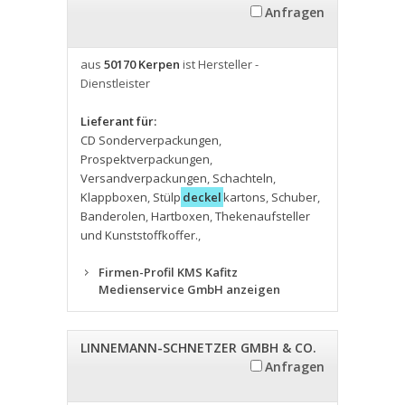
Anfragen
aus
50170 Kerpen
ist Hersteller -
Dienstleister
Lieferant für:
CD Sonderverpackungen
,
Prospektverpackungen
,
Versandverpackungen
,
Schachteln
,
Klappboxen
,
Stülp
deckel
kartons
,
Schuber
,
Banderolen
,
Hartboxen
,
Thekenaufsteller
und Kunststoffkoffer.
,
Firmen-Profil KMS Kafitz
Medienservice GmbH anzeigen
LINNEMANN-SCHNETZER GMBH & CO.
Anfragen