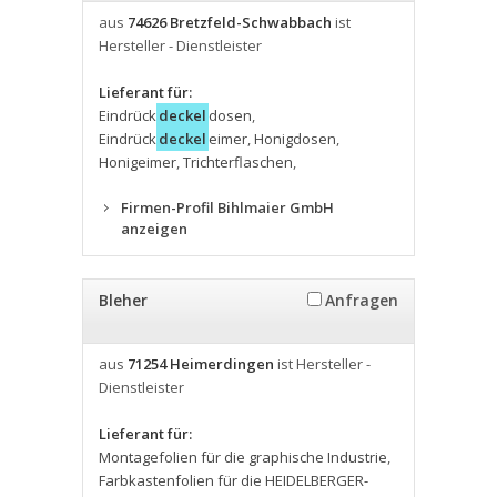
aus
74626 Bretzfeld-Schwabbach
ist
Hersteller - Dienstleister
Lieferant für:
Eindrück
deckel
dosen
,
Eindrück
deckel
eimer
,
Honigdosen
,
Honigeimer
,
Trichterflaschen
,
Firmen-Profil Bihlmaier GmbH
anzeigen
Bleher
Anfragen
aus
71254 Heimerdingen
ist Hersteller -
Dienstleister
Lieferant für:
Montagefolien für die graphische Industrie
,
Farbkastenfolien für die HEIDELBERGER-