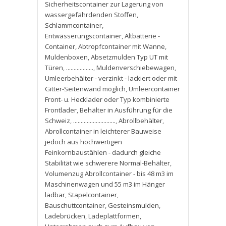
Sicherheitscontainer zur Lagerung von
wassergefährdenden Stoffen
,
Schlammcontainer
,
Entwässerungscontainer
,
Altbatterie -
Container
,
Abtropfcontainer mit Wanne
,
Muldenboxen
,
Absetzmulden Typ UT mit
Türen
,
..................
,
Muldenverschiebewagen
,
Umleerbehälter - verzinkt - lackiert oder mit
Gitter-Seitenwand möglich
,
Umleercontainer
Front- u. Hecklader oder Typ kombinierte
Frontlader
,
Behälter in Ausführung für die
Schweiz
,
............................
,
Abrollbehälter
,
Abrollcontainer in leichterer Bauweise
jedoch aus hochwertigen
Feinkornbaustählen - dadurch gleiche
Stabilität wie schwerere Normal-Behälter
,
Volumenzug Abrollcontainer - bis 48 m3 im
Maschinenwagen und 55 m3 im Hänger
ladbar
,
Stapelcontainer
,
Bauschuttcontainer
,
Gesteinsmulden
,
Ladebrücken
,
Ladeplattformen
,