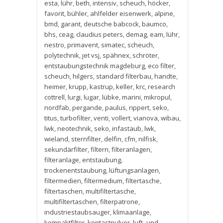
esta
,
lühr
,
beth
,
intensiv
,
scheuch
,
höcker
,
favorit
,
bühler
,
ahlfelder eisenwerk
,
alpine
,
bmd
,
garant
,
deutsche babcock
,
baumco
,
bhs
,
ceag
,
claudius peters
,
demag
,
eam
,
lühr
,
nestro
,
primavent
,
simatec
,
scheuch
,
polytechnik
,
jet vsj
,
spähnex
,
schröter
,
entstaubungstechnik magdeburg
,
eco filter
,
scheuch
,
hilgers
,
standard filterbau
,
handte
,
heimer
,
krupp
,
kastrup
,
keller
,
krc
,
research
cottrell
,
lurgi
,
lugar
,
lübke
,
marini
,
mikropul
,
nordfab
,
pergande
,
paulus
,
rippert
,
seko
,
titus
,
turbofilter
,
venti
,
vollert
,
vianova
,
wibau
,
lwk
,
neotechnik
,
seko
,
infastaub
,
lwk
,
wieland
,
sternfilter
,
delfin
,
cfm
,
nilfisk
,
sekundärfilter
,
filtern
,
filteranlagen
,
filteranlage
,
entstaubung
,
trockenentstaubung
,
lüftungsanlagen
,
filtermedien
,
filtermedium
,
filtertasche
,
filtertaschen
,
multifiltertasche
,
multifiltertaschen
,
filterpatrone
,
industriestaubsauger
,
klimaanlage
,
kompaktfilter
,
kontastpulver
,
luft- und