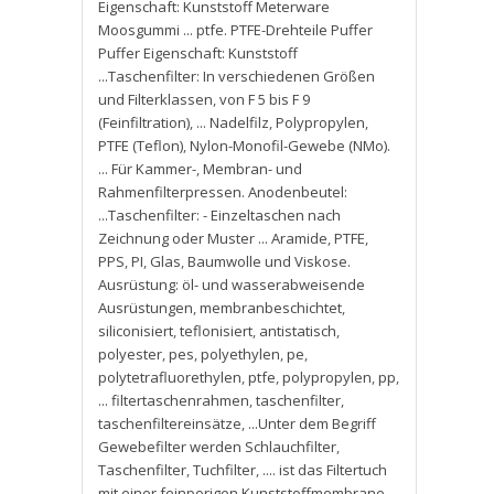
Eigenschaft: Kunststoff Meterware
Moosgummi ... ptfe. PTFE-Drehteile Puffer
Puffer Eigenschaft: Kunststoff
...Taschenfilter: In verschiedenen Größen
und Filterklassen
,
von F 5 bis F 9
(Feinfiltration)
,
... Nadelfilz
,
Polypropylen
,
PTFE (Teflon)
,
Nylon-Monofil-Gewebe (NMo).
... Für Kammer-
,
Membran- und
Rahmenfilterpressen. Anodenbeutel:
...Taschenfilter: - Einzeltaschen nach
Zeichnung oder Muster ... Aramide
,
PTFE
,
PPS
,
PI
,
Glas
,
Baumwolle und Viskose.
Ausrüstung: öl- und wasserabweisende
Ausrüstungen
,
membranbeschichtet
,
siliconisiert
,
teflonisiert
,
antistatisch
,
polyester
,
pes
,
polyethylen
,
pe
,
polytetrafluorethylen
,
ptfe
,
polypropylen
,
pp
,
... filtertaschenrahmen
,
taschenfilter
,
taschenfiltereinsätze
,
...Unter dem Begriff
Gewebefilter werden Schlauchfilter
,
Taschenfilter
,
Tuchfilter
,
.... ist das Filtertuch
mit einer feinporigen Kunststoffmembrane