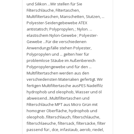
und Silikon ...Wir stellen für Sie
Filterschläuche
,
Filtertaschen
,
Multifiltertaschen
,
Manschetten
,
Stutzen
,
...
Polyester-Seidengebewebe ATEX
antistatisch; Polypropylen
,
; Nylon. ...
elastischem Nylon-Gewebe ; Polyester-
Gewebe ...Für die verschiedenen
Anwendungsfälle stehen Polyester
,
Polypropylen und ... gelten hier für
problemlose Stäube im Außenbereich
Polypropylengewebe und für den ...
Multifiltertaschen werden aus den
verschiedensten Materialien gefertigt. Wir
fertigen Multifiltertasche ausPES Nadelfilz
hydrophob und oleophob
,
Wasser und öl
abweisend...Multifiltertaschen und
Filterschläuche MPT aus Micro Grün mit
homogner Oberfläche
,
hydrophob und
oleophob..filterschlauch
,
filterschläuche
,
filterschlaeuche
,
filtersack
,
filtersäcke
,
filter
passend für:
,
dce
,
infastaub
,
aerob
,
riedel
,