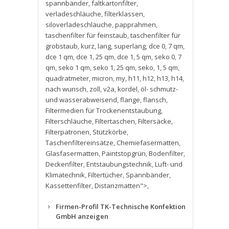
spannbänder
,
faltkartonfilter
,
verladeschläuche
,
filterklassen
,
siloverladeschläuche
,
papprahmen
,
taschenfilter für feinstaub
,
taschenfilter für
grobstaub
,
kurz
,
lang
,
superlang
,
dce 0
,
7 qm
,
dce 1 qm
,
dce 1
,
25 qm
,
dce 1
,
5 qm
,
seko 0
,
7
qm
,
seko 1 qm
,
seko 1
,
25 qm
,
seko
,
1
,
5 qm
,
quadratmeter
,
micron
,
my
,
h11
,
h12
,
h13
,
h14
,
nach wunsch
,
zoll
,
v2a
,
kordel
,
öl- schmutz-
und wasserabweisend
,
flange
,
flansch
,
Filtermedien für Trockenentstaubung
,
Filterschläuche
,
Filtertaschen
,
Filtersäcke
,
Filterpatronen
,
Stützkörbe
,
Taschenfiltereinsätze
,
Chemiefasermatten
,
Glasfasermatten
,
Paintstopgrün
,
Bodenfilter
,
Deckenfilter
,
Entstaubungstechnik
,
Luft- und
Klimatechnik
,
Filtertücher
,
Spannbänder
,
Kassettenfilter
,
Distanzmatten">
,
Firmen-Profil TK-Technische Konfektion
GmbH anzeigen