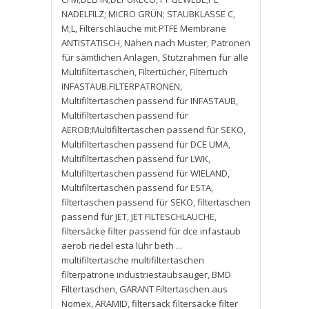
NADELFILZ; MICRO GRÜN; STAUBKLASSE C
,
M;L
,
Filterschläuche mit PTFE Membrane
ANTISTATISCH
,
Nähen nach Muster
,
Patronen
für sämtlichen Anlagen
,
Stutzrahmen für alle
Multifiltertaschen
,
Filtertücher
,
Filtertuch
INFASTAUB.FILTERPATRONEN
,
Multifiltertaschen passend für INFASTAUB
,
Multifiltertaschen passend für
AEROB;Multifiltertaschen passend für SEKO
,
Multifiltertaschen passend für DCE UMA
,
Multifiltertaschen passend für LWK
,
Multifiltertaschen passend für WIELAND
,
Multifiltertaschen passend für ESTA
,
filtertaschen passend für SEKO
,
filtertaschen
passend für JET
,
JET FILTESCHLÄUCHE
,
filtersäcke filter passend für dce infastaub
aerob riedel esta lühr beth ...
multifiltertasche multifiltertaschen
filterpatrone industriestaubsauger
,
BMD
Filtertaschen
,
GARANT Filtertaschen aus
Nomex
,
ARAMID
,
filtersack filtersäcke filter