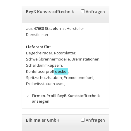
Beyß Kunststofftechnik
Anfragen
aus
47638 Straelen
ist Hersteller -
Dienstleister
Lieferant für:
Liegedreiräder
,
Rotorblätter
,
Schweißbrennermodelle
,
Brennstationen
,
Schalldämmkapseln
,
Kohlefaserpreß
deckel
,
Spritzschutzhauben
,
Promotionmöbel
,
Freiheitsstatuen uvm.
,
Firmen-Profil Beyß Kunststofftechnik
anzeigen
Bihlmaier GmbH
Anfragen