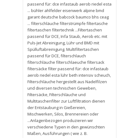
passend für: dce infastaub aerob riedel esta
... bühler ahlfelder eisenwerk alpine bmd
garant deutsche babcock baumco bhs ceag
... filterschläuche filterstrümpfe filtertasche
filtertaschen filtertechnik ...Filtertaschen
passend für DCE
,
Infa Staub
,
Aerob etc. mit
Puls-Jet Abreinigung
,
Lühr und BMD mit
Spülluftabreinigung. Multifiltertaschen
passend für DCE
,
filterschlauch
filterschläuche filterschlaeuche filtersack
filtersäcke filter passend für: dce infastaub
aerob riedel esta lühr beth intensiv scheuch
,
Filterschläuche hergestellt aus Nadelfilzen
und diversen technischen Geweben
,
Filtersäcke
,
Filterschläuche und
Multitaschenfilter zur Luftfiltration dienen
der Entstaubung in Gießereien
,
Mischwerken
,
Silos
,
Brennereien oder
...Anlagenbezogen produzieren wir
verschiedene Typen in den gewünschten
Maßen
,
Ausführungen ( wie z. B.