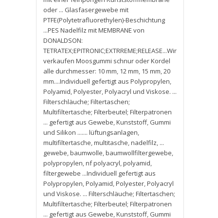
oder ... Glasfasergewebe mit
PTFE(Polytetrafluorethylen)-Beschichtung
...PES Nadelfilz mit MEMBRANE von
DONALDSON:
TETRATEX;EPITRONIC;EXTRREME;RELEASE...Wir
verkaufen Moosgummi schnur oder Kordel
alle durchmesser: 10 mm
,
12 mm
,
15 mm
,
20
mm....Individuell gefertigt aus Polypropylen
,
Polyamid
,
Polyester
,
Polyacryl und Viskose. ...
Filterschläuche; Filtertaschen;
Multifiltertasche; Filterbeutel; Filterpatronen
... gefertigt aus Gewebe
,
Kunststoff
,
Gummi
und Silikon ....... lüftungsanlagen
,
multifiltertasche
,
multitasche
,
nadelfilz
,
...
gewebe
,
baumwolle
,
baumwollfiltergewebe
,
polypropylen
,
nf polyacryl
,
polyamid
,
filtergewebe ...Individuell gefertigt aus
Polypropylen
,
Polyamid
,
Polyester
,
Polyacryl
und Viskose. ... Filterschläuche; Filtertaschen;
Multifiltertasche; Filterbeutel; Filterpatronen
... gefertigt aus Gewebe
,
Kunststoff
,
Gummi