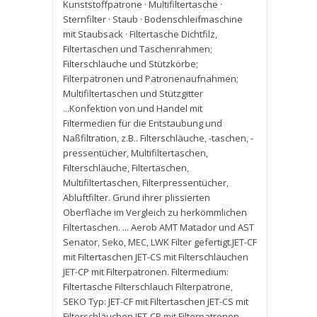
Kunststoffpatrone · Multifiltertasche ·
Sternfilter · Staub · Bodenschleifmaschine
mit Staubsack · Filtertasche Dichtfilz
,
Filtertaschen und Taschenrahmen;
Filterschläuche und Stützkörbe;
Filterpatronen und Patronenaufnahmen;
Multifiltertaschen und Stützgitter
...Konfektion von und Handel mit
Filtermedien für die Entstaubung und
Naßfiltration
,
z.B.. Filterschläuche
,
-taschen
,
-
pressentücher
,
Multifiltertaschen
,
Filterschläuche
,
Filtertaschen
,
Multifiltertaschen
,
Filterpressentücher
,
Abluftfilter. Grund ihrer plissierten
Oberfläche im Vergleich zu herkömmlichen
Filtertaschen. ... Aerob AMT Matador und AST
Senator
,
Seko
,
MEC
,
LWK Filter gefertigt.JET-CF
mit Filtertaschen JET-CS mit Filterschläuchen
JET-CP mit Filterpatronen. Filtermedium:
Filtertasche Filterschlauch Filterpatrone
,
SEKO Typ: JET-CF mit Filtertaschen JET-CS mit
Filterschläuchen JET-CP mit Filterpatronen.