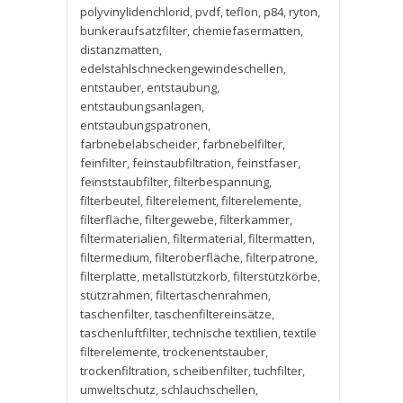
polyvinylidenchlorid
,
pvdf
,
teflon
,
p84
,
ryton
,
bunkeraufsatzfilter
,
chemiefasermatten
,
distanzmatten
,
edelstahlschneckengewindeschellen
,
entstauber
,
entstaubung
,
entstaubungsanlagen
,
entstaubungspatronen
,
farbnebelabscheider
,
farbnebelfilter
,
feinfilter
,
feinstaubfiltration
,
feinstfaser
,
feinststaubfilter
,
filterbespannung
,
filterbeutel
,
filterelement
,
filterelemente
,
filterfläche
,
filtergewebe
,
filterkammer
,
filtermaterialien
,
filtermaterial
,
filtermatten
,
filtermedium
,
filteroberfläche
,
filterpatrone
,
filterplatte
,
metallstützkorb
,
filterstützkörbe
,
stützrahmen
,
filtertaschenrahmen
,
taschenfilter
,
taschenfiltereinsätze
,
taschenluftfilter
,
technische textilien
,
textile
filterelemente
,
trockenentstauber
,
trockenfiltration
,
scheibenfilter
,
tuchfilter
,
umweltschutz
,
schlauchschellen
,