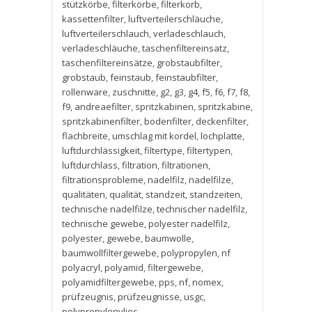
stützkörbe
,
filterkörbe
,
filterkorb
,
kassettenfilter
,
luftverteilerschläuche
,
luftverteilerschlauch
,
verladeschlauch
,
verladeschläuche
,
taschenfiltereinsatz
,
taschenfiltereinsätze
,
grobstaubfilter
,
grobstaub
,
feinstaub
,
feinstaubfilter
,
rollenware
,
zuschnitte
,
g2
,
g3
,
g4
,
f5
,
f6
,
f7
,
f8
,
f9
,
andreaefilter
,
spritzkabinen
,
spritzkabine
,
spritzkabinenfilter
,
bodenfilter
,
deckenfilter
,
flachbreite
,
umschlag mit kordel
,
lochplatte
,
luftdurchlässigkeit
,
filtertype
,
filtertypen
,
luftdurchlass
,
filtration
,
filtrationen
,
filtrationsprobleme
,
nadelfilz
,
nadelfilze
,
qualitäten
,
qualität
,
standzeit
,
standzeiten
,
technische nadelfilze
,
technischer nadelfilz
,
technische gewebe
,
polyester nadelfilz
,
polyester
,
gewebe
,
baumwolle
,
baumwollfiltergewebe
,
polypropylen
,
nf
polyacryl
,
polyamid
,
filtergewebe
,
polyamidfiltergewebe
,
pps
,
nf
,
nomex
,
prüfzeugnis
,
prüfzeugnisse
,
usgc
,
polypropylenvlies
,