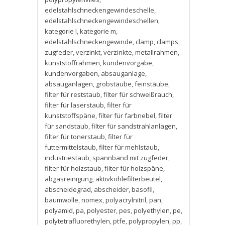
edelstahlschneckengewindeschelle
,
edelstahlschneckengewindeschellen
,
kategorie l
,
kategorie m
,
edelstahlschneckengewinde
,
clamp
,
clamps
,
zugfeder
,
verzinkt
,
verzinkte
,
metallrahmen
,
kunststoffrahmen
,
kundenvorgabe
,
kundenvorgaben
,
absauganlage
,
absauganlagen
,
grobstäube
,
feinstäube
,
filter für reststaub
,
filter für schweißrauch
,
filter für laserstaub
,
filter für
kunststoffspäne
,
filter für farbnebel
,
filter
für sandstaub
,
filter für sandstrahlanlagen
,
filter für tonerstaub
,
filter für
futtermittelstaub
,
filter für mehlstaub
,
industriestaub
,
spannband mit zugfeder
,
filter für holzstaub
,
filter für holzspäne
,
abgasreinigung
,
aktivkohlefilterbeutel
,
abscheidegrad
,
abscheider
,
basofil
,
baumwolle
,
nomex
,
polyacrylnitril
,
pan
,
polyamid
,
pa
,
polyester
,
pes
,
polyethylen
,
pe
,
polytetrafluorethylen
,
ptfe
,
polypropylen
,
pp
,