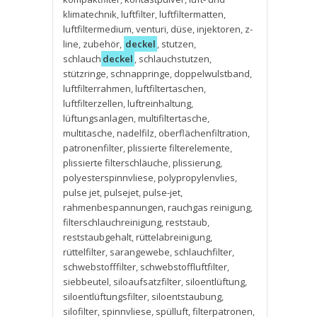
klimatechnik
,
luftfilter
,
luftfiltermatten
,
luftfiltermedium
,
venturi
,
düse
,
injektoren
,
z-
line
,
zubehör
,
deckel
,
stutzen
,
schlauch
deckel
,
schlauchstutzen
,
stützringe
,
schnappringe
,
doppelwulstband
,
luftfilterrahmen
,
luftfiltertaschen
,
luftfilterzellen
,
luftreinhaltung
,
lüftungsanlagen
,
multifiltertasche
,
multitasche
,
nadelfilz
,
oberflächenfiltration
,
patronenfilter
,
plissierte filterelemente
,
plissierte filterschläuche
,
plissierung
,
polyesterspinnvliese
,
polypropylenvlies
,
pulse jet
,
pulsejet
,
pulse-jet
,
rahmenbespannungen
,
rauchgas reinigung
,
filterschlauchreinigung
,
reststaub
,
reststaubgehalt
,
rüttelabreinigung
,
rüttelfilter
,
sarangewebe
,
schlauchfilter
,
schwebstofffilter
,
schwebstoffluftfilter
,
siebbeutel
,
siloaufsatzfilter
,
siloentlüftung
,
siloentlüftungsfilter
,
siloentstaubung
,
silofilter
,
spinnvliese
,
spülluft
,
filterpatronen
,