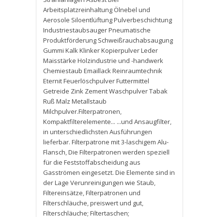
Arbeitsplatzreinhaltung Ölnebel und
Aerosole Siloentlüftung Pulverbeschichtung
Industriestaubsauger Pneumatische
Produktförderung Schweißrauchabsaugung
Gummi Kalk Klinker Kopierpulver Leder
Maisstärke Holzindustrie und -handwerk
Chemiestaub Emaillack Reinraumtechnik
Eternit Feuerlöschpulver Futtermittel
Getreide Zink Zement Waschpulver Tabak
Ruß Malz Metallstaub
Milchpulver.Filterpatronen
,
Kompaktfilterelemente... ...und Ansaugfilter
,
in unterschiedlichsten Ausführungen
lieferbar. Filterpatrone mit 3-laschigem Alu-
Flansch
,
Die Filterpatronen werden speziell
für die Feststoffabscheidung aus
Gasströmen eingesetzt. Die Elemente sind in
der Lage Verunreinigungen wie Staub
,
Filtereinsätze
,
Filterpatronen und
Filterschläuche
,
preiswert und gut
,
Filterschläuche; Filtertaschen;