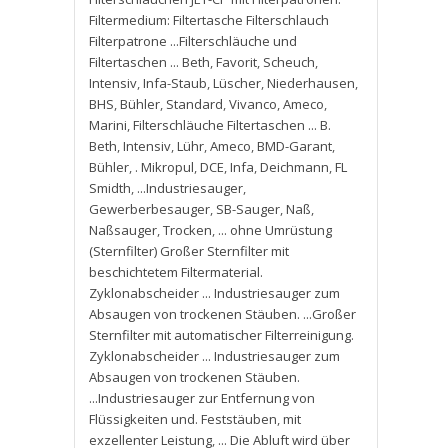
Filtermedium: Filtertasche Filterschlauch
Filterpatrone ...Filterschläuche und
Filtertaschen ... Beth
,
Favorit
,
Scheuch
,
Intensiv
,
Infa-Staub
,
Lüscher
,
Niederhausen
,
BHS
,
Bühler
,
Standard
,
Vivanco
,
Ameco
,
Marini
,
Filterschläuche Filtertaschen ... B.
Beth
,
Intensiv
,
Lühr
,
Ameco
,
BMD-Garant
,
Bühler
,
. Mikropul
,
DCE
,
Infa
,
Deichmann
,
FL
Smidth
,
...Industriesauger
,
Gewerberbesauger
,
SB-Sauger
,
Naß
,
Naßsauger
,
Trocken
,
... ohne Umrüstung
(Sternfilter) Großer Sternfilter mit
beschichtetem Filtermaterial.
Zyklonabscheider ... Industriesauger zum
Absaugen von trockenen Stäuben. ...Großer
Sternfilter mit automatischer Filterreinigung.
Zyklonabscheider ... Industriesauger zum
Absaugen von trockenen Stäuben.
...Industriesauger zur Entfernung von
Flüssigkeiten und. Feststäuben
,
mit
exzellenter Leistung
,
... Die Abluft wird über