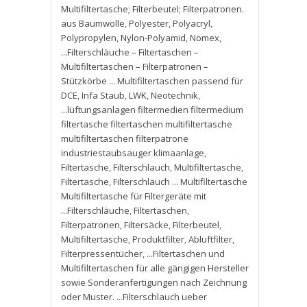
Multifiltertasche; Filterbeutel; Filterpatronen.
aus Baumwolle
,
Polyester
,
Polyacryl
,
Polypropylen
,
Nylon-Polyamid
,
Nomex
,
...Filterschläuche – Filtertaschen –
Multifiltertaschen – Filterpatronen –
Stützkörbe ... Multifiltertaschen passend für
DCE
,
Infa Staub
,
LWK
,
Neotechnik
,
...lüftungsanlagen filtermedien filtermedium
filtertasche filtertaschen multifiltertasche
multifiltertaschen filterpatrone
industriestaubsauger klimaanlage
,
Filtertasche
,
Filterschlauch
,
Multifiltertasche
,
Filtertasche
,
Filterschlauch ... Multifiltertasche
Multifiltertasche für Filtergeräte mit
...Filterschläuche
,
Filtertaschen
,
Filterpatronen
,
Filtersäcke
,
Filterbeutel
,
Multifiltertasche
,
Produktfilter
,
Abluftfilter
,
Filterpressentücher
,
...Filtertaschen und
Multifiltertaschen für alle gängigen Hersteller
sowie Sonderanfertigungen nach Zeichnung
oder Muster. ...Filterschlauch ueber