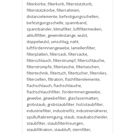
filterkörbe
,
filterkorb
,
filterstützkorb
,
filterstützkörbe
,
filterrahmen
,
distanzelemente
,
befestigungsschellen
,
befestigungsschelle
,
spannband
,
spannbänder
,
klimafilter
,
luftfiltermedien
,
abluftfilter
,
gewindestange
,
wulst
,
doppelwulst
,
umschlag
,
naht
,
luftförderinnengewebe
,
lamellenfilter
,
filterplatten
,
filtersack
,
filtersäcke
,
filterschlauch
,
filterstrumpf
,
filterschläuche
,
filterstrümpfe
,
filtertasche
,
filtertaschen
,
filtertechnik
,
filtertuch
,
filtertücher
,
filtervlies
,
filterzellen
,
filtration
,
flachfilterelemente
,
flachschlauch
,
flachschläuche
,
flachschlauchfilter
,
förderrinnengewebe
,
gewebe
,
gewebefilter
,
glasfasermatten
,
grobstaub
,
grobstaubfilter
,
holzstaubfilter
,
industriefilter
,
industriefilz
,
industrienäherei
,
spülluftabreinigung
,
staub
,
staubabscheider
,
staubfilter
,
staubfilterlösungen
,
staubfiltration
,
staubluft
,
sternfilter
,