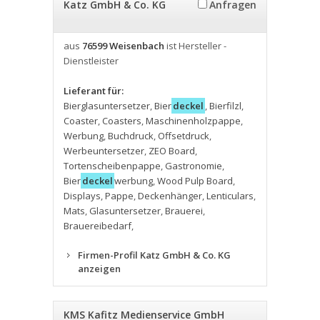
Katz GmbH & Co. KG
Anfragen
aus
76599 Weisenbach
ist Hersteller -
Dienstleister
Lieferant für:
Bierglasuntersetzer
,
Bier
deckel
,
Bierfilzl
,
Coaster
,
Coasters
,
Maschinenholzpappe
,
Werbung
,
Buchdruck
,
Offsetdruck
,
Werbeuntersetzer
,
ZEO Board
,
Tortenscheibenpappe
,
Gastronomie
,
Bier
deckel
werbung
,
Wood Pulp Board
,
Displays
,
Pappe
,
Deckenhänger
,
Lenticulars
,
Mats
,
Glasuntersetzer
,
Brauerei
,
Brauereibedarf
,
Firmen-Profil Katz GmbH & Co. KG
anzeigen
KMS Kafitz Medienservice GmbH