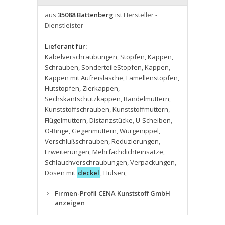
aus
35088 Battenberg
ist Hersteller -
Dienstleister
Lieferant für:
Kabelverschraubungen
,
Stopfen
,
Kappen
,
Schrauben
,
SonderteileStopfen
,
Kappen
,
Kappen mit Aufreislasche
,
Lamellenstopfen
,
Hutstopfen
,
Zierkappen
,
Sechskantschutzkappen
,
Rändelmuttern
,
Kunststoffschrauben
,
Kunststoffmuttern
,
Flügelmuttern
,
Distanzstücke
,
U-Scheiben
,
O-Ringe
,
Gegenmuttern
,
Würgenippel
,
Verschlußschrauben
,
Reduzierungen
,
Erweiterungen
,
Mehrfachdichteinsätze
,
Schlauchverschraubungen
,
Verpackungen
,
Dosen mit
deckel
,
Hülsen
,
Firmen-Profil CENA Kunststoff GmbH
anzeigen