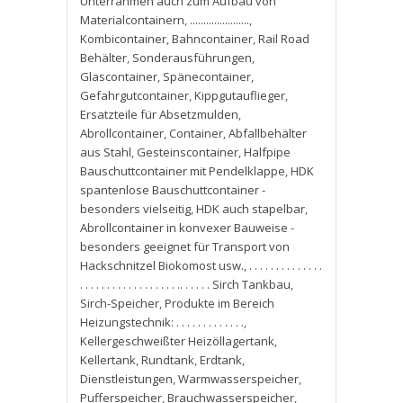
Unterrahmen auch zum Aufbau von
Materialcontainern
,
......................
,
Kombicontainer
,
Bahncontainer
,
Rail Road
Behälter
,
Sonderausführungen
,
Glascontainer
,
Spänecontainer
,
Gefahrgutcontainer
,
Kippgutauflieger
,
Ersatzteile für Absetzmulden
,
Abrollcontainer
,
Container
,
Abfallbehälter
aus Stahl
,
Gesteinscontainer
,
Halfpipe
Bauschuttcontainer mit Pendelklappe
,
HDK
spantenlose Bauschuttcontainer -
besonders vielseitig
,
HDK auch stapelbar
,
Abrollcontainer in konvexer Bauweise -
besonders geeignet für Transport von
Hackschnitzel Biokomost usw.
,
. . . . . . . . . . . . . .
. . . . . . . . . . . . . . . . . . .. . . . . . Sirch Tankbau
,
Sirch-Speicher
,
Produkte im Bereich
Heizungstechnik: . . . . . . . . . . . . .
,
Kellergeschweißter Heizöllagertank
,
Kellertank
,
Rundtank
,
Erdtank
,
Dienstleistungen
,
Warmwasserspeicher
,
Pufferspeicher
,
Brauchwasserspeicher
,