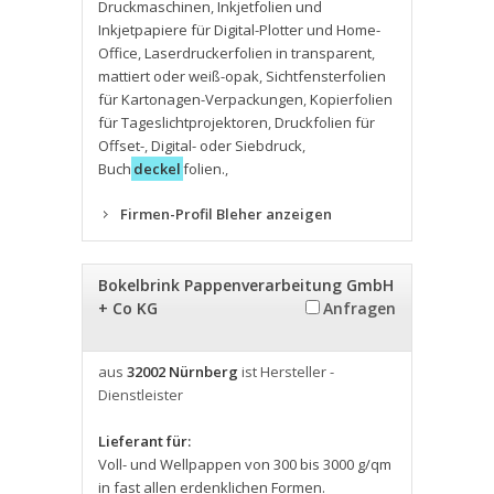
Druckmaschinen
,
Inkjetfolien und
Inkjetpapiere für Digital-Plotter und Home-
Office
,
Laserdruckerfolien in transparent
,
mattiert oder weiß-opak
,
Sichtfensterfolien
für Kartonagen-Verpackungen
,
Kopierfolien
für Tageslichtprojektoren
,
Druckfolien für
Offset-
,
Digital- oder Siebdruck
,
Buch
deckel
folien.
,
Firmen-Profil Bleher anzeigen
Bokelbrink Pappenverarbeitung GmbH
+ Co KG
Anfragen
aus
32002 Nürnberg
ist Hersteller -
Dienstleister
Lieferant für:
Voll- und Wellpappen von 300 bis 3000 g/qm
in fast allen erdenklichen Formen.