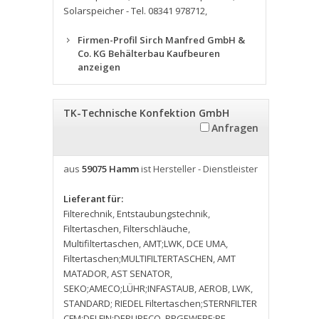
Solarspeicher - Tel. 08341 978712
,
Firmen-Profil Sirch Manfred GmbH &
Co. KG Behälterbau Kaufbeuren
anzeigen
TK-Technische Konfektion GmbH
Anfragen
aus
59075 Hamm
ist Hersteller - Dienstleister
Lieferant für:
Filterechnik
,
Entstaubungstechnik
,
Filtertaschen
,
Filterschläuche
,
Multifiltertaschen
,
AMT;LWK
,
DCE UMA
,
Filtertaschen;MULTIFILTERTASCHEN
,
AMT
MATADOR
,
AST SENATOR
,
SEKO;AMECO;LÜHR;INFASTAUB
,
AEROB
,
LWK
,
STANDARD; RIEDEL Filtertaschen;STERNFILTER
CFM;DELFIN;DEPURECO
,
PPGEWEBE;PE