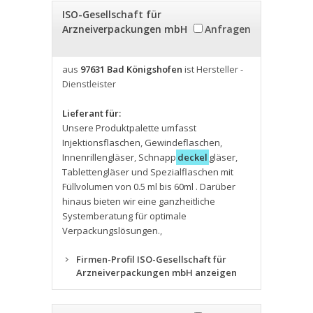
ISO-Gesellschaft für
Arzneiverpackungen mbH
Anfragen
aus
97631 Bad Königshofen
ist Hersteller -
Dienstleister
Lieferant für:
Unsere Produktpalette umfasst
Injektionsflaschen
,
Gewindeflaschen
,
Innenrillengläser
,
Schnapp
deckel
gläser
,
Tablettengläser und Spezialflaschen mit
Füllvolumen von 0.5 ml bis 60ml . Darüber
hinaus bieten wir eine ganzheitliche
Systemberatung für optimale
Verpackungslösungen.
,
Firmen-Profil ISO-Gesellschaft für
Arzneiverpackungen mbH anzeigen