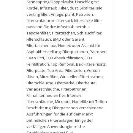
Schnappring/Doppelwulst
,
Umschlag mit
Kordel
,
Infastaub
,
Filter
,
dust
,
Silofilter
,
silo
venting filter
,
Anlage
,
plant
,
Patronen
,
...
filterschlaeuche filtersack filtersäcke filter
passend für dce infastaub aerob ...
Taschenfilter
,
Filtertaschen
,
Schlauchfilter
,
Filterschlauch
,
BMD oder Garant
Filtertaschen aus Nomex oder Aramid für
Asphaltherstellung
,
Filterpatronen
,
Patronen
,
Cean Filtri
,
ECO Absolutfiltration
,
ECO
Feinfiltration
,
Top Removal
,
Bax Filtereinsatz
,
Filterplatte
,
Top Area
,
Filterzellen
,
Venturi
düsen
,
Microfilter
,
Wir stellen Filtertaschen
,
Filterschläuche
,
Filtersäcke
,
Filterbeutel
,
Verladeschläuche
,
Filterpatronen
Klimafiltermedien her
,
Intensiv
filterschläuche
,
Micropul
,
Nadelfilz mit Teflon
Beschichtung
,
Filterpatronen verschiedene
Ausführungen für die auf dem Markt
befindlichen Filteranlagen
,
Einige der
vielfältigen Anwendungbereiche
Strahlanlagen Asbest Blei