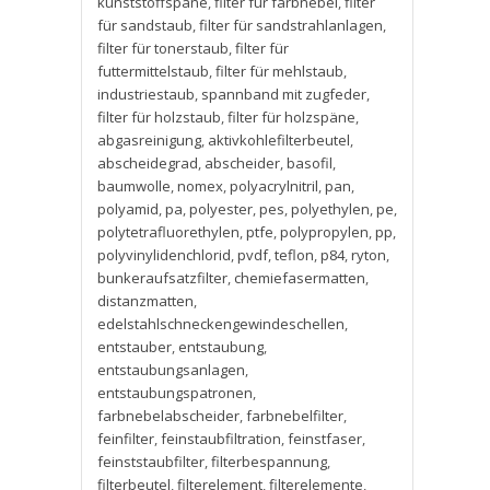
kunststoffspäne
,
filter für farbnebel
,
filter
für sandstaub
,
filter für sandstrahlanlagen
,
filter für tonerstaub
,
filter für
futtermittelstaub
,
filter für mehlstaub
,
industriestaub
,
spannband mit zugfeder
,
filter für holzstaub
,
filter für holzspäne
,
abgasreinigung
,
aktivkohlefilterbeutel
,
abscheidegrad
,
abscheider
,
basofil
,
baumwolle
,
nomex
,
polyacrylnitril
,
pan
,
polyamid
,
pa
,
polyester
,
pes
,
polyethylen
,
pe
,
polytetrafluorethylen
,
ptfe
,
polypropylen
,
pp
,
polyvinylidenchlorid
,
pvdf
,
teflon
,
p84
,
ryton
,
bunkeraufsatzfilter
,
chemiefasermatten
,
distanzmatten
,
edelstahlschneckengewindeschellen
,
entstauber
,
entstaubung
,
entstaubungsanlagen
,
entstaubungspatronen
,
farbnebelabscheider
,
farbnebelfilter
,
feinfilter
,
feinstaubfiltration
,
feinstfaser
,
feinststaubfilter
,
filterbespannung
,
filterbeutel
,
filterelement
,
filterelemente
,