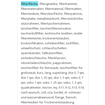
filterfläche
,
filtergewebe
,
filterkammer
,
filtermaterialien
,
filtermaterial
,
filtermatten
,
filtermedium
,
filteroberfläche
,
filterpatrone
,
filterplatte
,
metallstützkorb
,
filterstützkörbe
,
stützrahmen
,
filtertaschenrahmen
,
taschenfilter
,
taschenfiltereinsätze
,
taschenluftfilter
,
technische textilien
,
textile
filterelemente
,
trockenentstauber
,
trockenfiltration
,
scheibenfilter
,
tuchfilter
,
umweltschutz
,
schlauchschellen
,
spannbänder
,
faltkartonfilter
,
verladeschläuche
,
filterklassen
,
siloverladeschläuche
,
papprahmen
,
taschenfilter für feinstaub
,
taschenfilter für
grobstaub
,
kurz
,
lang
,
superlang
,
dce 0
,
7 qm
,
dce 1 qm
,
dce 1
,
25 qm
,
dce 1
,
5 qm
,
seko 0
,
7
qm
,
seko 1 qm
,
seko 1
,
25 qm
,
seko
,
1
,
5 qm
,
quadratmeter
,
micron
,
my
,
h11
,
h12
,
h13
,
h14
,
nach wunsch
,
zoll
,
v2a
,
kordel
,
öl- schmutz-
und wasserabweisend
,
flange
,
flansch
,
Filtermedien für Trockenentstaubung
,