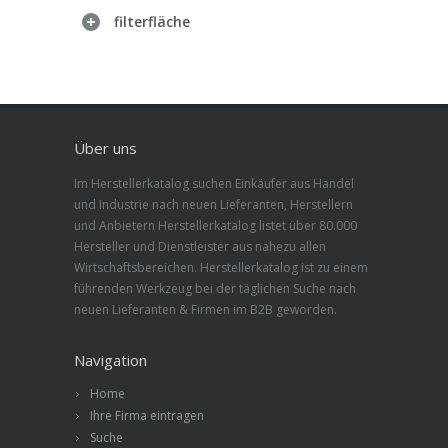
filterfläche
Über uns
Im Herstellerkatalog suchen Einkäufer aus Handel
und Industrie nach neuen Lieferanten, Herstellern
und Anbietern Herstellerkatalog listet über 80.000
Hersteller und Dienstleister aus nahezu allen
Wirtschaftsbereichen. Herstellerkatalog ist zu einem
führenden Werkzeug bei der täglichen Suche nach
neuen Lieferanten & Firmen im B2B geworden.
Navigation
Home
Ihre Firma eintragen
Suche