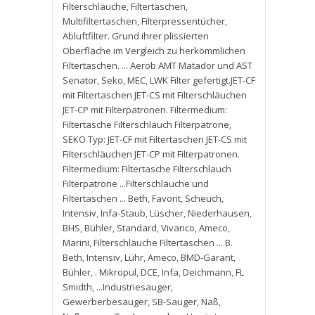
Filterschläuche
,
Filtertaschen
,
Multifiltertaschen
,
Filterpressentücher
,
Abluftfilter. Grund ihrer plissierten
Oberfläche im Vergleich zu herkömmlichen
Filtertaschen. ... Aerob AMT Matador und AST
Senator
,
Seko
,
MEC
,
LWK Filter gefertigt.JET-CF
mit Filtertaschen JET-CS mit Filterschläuchen
JET-CP mit Filterpatronen. Filtermedium:
Filtertasche Filterschlauch Filterpatrone
,
SEKO Typ: JET-CF mit Filtertaschen JET-CS mit
Filterschläuchen JET-CP mit Filterpatronen.
Filtermedium: Filtertasche Filterschlauch
Filterpatrone ...Filterschläuche und
Filtertaschen ... Beth
,
Favorit
,
Scheuch
,
Intensiv
,
Infa-Staub
,
Lüscher
,
Niederhausen
,
BHS
,
Bühler
,
Standard
,
Vivanco
,
Ameco
,
Marini
,
Filterschläuche Filtertaschen ... B.
Beth
,
Intensiv
,
Lühr
,
Ameco
,
BMD-Garant
,
Bühler
,
. Mikropul
,
DCE
,
Infa
,
Deichmann
,
FL
Smidth
,
...Industriesauger
,
Gewerberbesauger
,
SB-Sauger
,
Naß
,