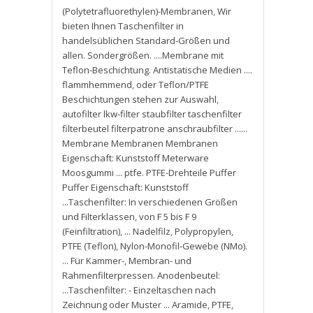
(Polytetrafluorethylen)-Membranen
,
Wir
bieten Ihnen Taschenfilter in
handelsüblichen Standard-Größen und
allen. Sondergrößen. ....Membrane mit
Teflon-Beschichtung. Antistatische Medien ....
flammhemmend
,
oder Teflon/PTFE
Beschichtungen stehen zur Auswahl
,
autofilter lkw-filter staubfilter taschenfilter
filterbeutel filterpatrone anschraubfilter ......
Membrane Membranen Membranen
Eigenschaft: Kunststoff Meterware
Moosgummi ... ptfe. PTFE-Drehteile Puffer
Puffer Eigenschaft: Kunststoff
...Taschenfilter: In verschiedenen Größen
und Filterklassen
,
von F 5 bis F 9
(Feinfiltration)
,
... Nadelfilz
,
Polypropylen
,
PTFE (Teflon)
,
Nylon-Monofil-Gewebe (NMo).
... Für Kammer-
,
Membran- und
Rahmenfilterpressen. Anodenbeutel:
...Taschenfilter: - Einzeltaschen nach
Zeichnung oder Muster ... Aramide
,
PTFE
,