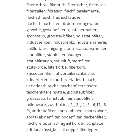
filtertechnik
,
filtertuch
,
filtertücher
,
filtervlies
,
filterzellen
,
filtration
,
flachfilterelemente
,
flachschlauch
,
flachschläuche
,
flachschlauchfilter
,
förderrinnengewebe
,
gewebe
,
gewebefilter
,
glasfasermatten
,
grobstaub
,
grobstaubfilter
,
holzstaubfilter
,
industriefilter
,
industriefilz
,
industrienäherei
,
spülluftabreinigung
,
staub
,
staubabscheider
,
staubfilter
,
staubfilterlösungen
,
staubfiltration
,
staubluft
,
sternfilter
,
stützkörbe
,
filterkörbe
,
filterkorb
,
kassettenfilter
,
luftverteilerschläuche
,
luftverteilerschlauch
,
verladeschlauch
,
verladeschläuche
,
taschenfiltereinsatz
,
taschenfiltereinsätze
,
grobstaubfilter
,
grobstaub
,
feinstaub
,
feinstaubfilter
,
rollenware
,
zuschnitte
,
g2
,
g3
,
g4
,
f5
,
f6
,
f7
,
f8
,
f9
,
andreaefilter
,
spritzkabinen
,
spritzkabine
,
spritzkabinenfilter
,
bodenfilter
,
deckenfilter
,
flachbreite
,
umschlag mit kordel
,
lochplatte
,
luftdurchlässigkeit
,
filtertype
,
filtertypen
,