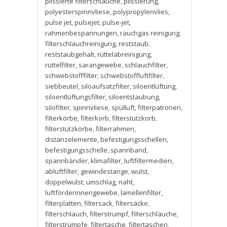
plissierte filterschläuche
,
plissierung
,
polyesterspinnvliese
,
polypropylenvlies
,
pulse jet
,
pulsejet
,
pulse-jet
,
rahmenbespannungen
,
rauchgas reinigung
,
filterschlauchreinigung
,
reststaub
,
reststaubgehalt
,
rüttelabreinigung
,
rüttelfilter
,
sarangewebe
,
schlauchfilter
,
schwebstofffilter
,
schwebstoffluftfilter
,
siebbeutel
,
siloaufsatzfilter
,
siloentlüftung
,
siloentlüftungsfilter
,
siloentstaubung
,
silofilter
,
spinnvliese
,
spülluft
,
filterpatronen
,
filterkörbe
,
filterkorb
,
filterstützkorb
,
filterstützkörbe
,
filterrahmen
,
distanzelemente
,
befestigungsschellen
,
befestigungsschelle
,
spannband
,
spannbänder
,
klimafilter
,
luftfiltermedien
,
abluftfilter
,
gewindestange
,
wulst
,
doppelwulst
,
umschlag
,
naht
,
luftförderinnengewebe
,
lamellenfilter
,
filterplatten
,
filtersack
,
filtersäcke
,
filterschlauch
,
filterstrumpf
,
filterschläuche
,
filterstrümpfe
,
filtertasche
,
filtertaschen
,