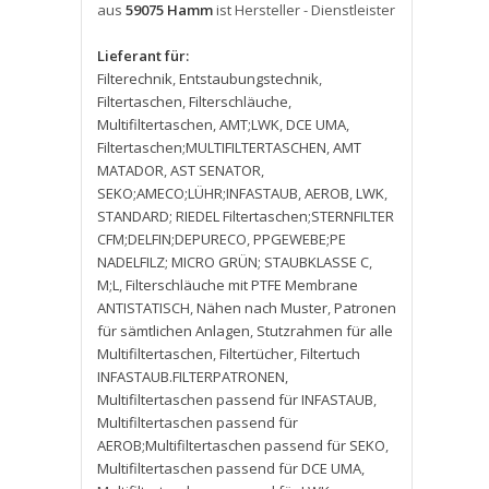
aus
59075 Hamm
ist Hersteller - Dienstleister
Lieferant für:
Filterechnik
,
Entstaubungstechnik
,
Filtertaschen
,
Filterschläuche
,
Multifiltertaschen
,
AMT;LWK
,
DCE UMA
,
Filtertaschen;MULTIFILTERTASCHEN
,
AMT
MATADOR
,
AST SENATOR
,
SEKO;AMECO;LÜHR;INFASTAUB
,
AEROB
,
LWK
,
STANDARD; RIEDEL Filtertaschen;STERNFILTER
CFM;DELFIN;DEPURECO
,
PPGEWEBE;PE
NADELFILZ; MICRO GRÜN; STAUBKLASSE C
,
M;L
,
Filterschläuche mit PTFE Membrane
ANTISTATISCH
,
Nähen nach Muster
,
Patronen
für sämtlichen Anlagen
,
Stutzrahmen für alle
Multifiltertaschen
,
Filtertücher
,
Filtertuch
INFASTAUB.FILTERPATRONEN
,
Multifiltertaschen passend für INFASTAUB
,
Multifiltertaschen passend für
AEROB;Multifiltertaschen passend für SEKO
,
Multifiltertaschen passend für DCE UMA
,