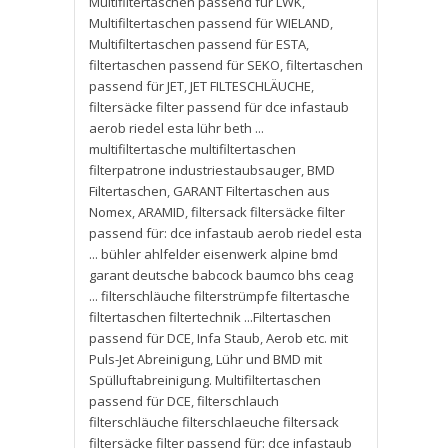
Multifiltertaschen passend für LWK
,
Multifiltertaschen passend für WIELAND
,
Multifiltertaschen passend für ESTA
,
filtertaschen passend für SEKO
,
filtertaschen
passend für JET
,
JET FILTESCHLÄUCHE
,
filtersäcke filter passend für dce infastaub
aerob riedel esta lühr beth ...
multifiltertasche multifiltertaschen
filterpatrone industriestaubsauger
,
BMD
Filtertaschen
,
GARANT Filtertaschen aus
Nomex
,
ARAMID
,
filtersack filtersäcke filter
passend für: dce infastaub aerob riedel esta
... bühler ahlfelder eisenwerk alpine bmd
garant deutsche babcock baumco bhs ceag
... filterschläuche filterstrümpfe filtertasche
filtertaschen filtertechnik ...Filtertaschen
passend für DCE
,
Infa Staub
,
Aerob etc. mit
Puls-Jet Abreinigung
,
Lühr und BMD mit
Spülluftabreinigung. Multifiltertaschen
passend für DCE
,
filterschlauch
filterschläuche filterschlaeuche filtersack
filtersäcke filter passend für: dce infastaub