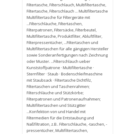
Filtertasche
,
Filterschlauch
,
Multifiltertasche
,
Filtertasche
,
Filterschlauch ... Multifiltertasche
Multifiltertasche für Filtergeräte mit
...Filterschläuche
,
Filtertaschen
,
Filterpatronen
,
Filtersäcke
,
Filterbeutel
,
Multifiltertasche
,
Produktfilter
,
Abluftfilter
,
Filterpressentücher
,
...Filtertaschen und
Multifiltertaschen für alle gängigen Hersteller
sowie Sonderanfertigungen nach Zeichnung
oder Muster. ...Filterschlauch ueber
Kunststoffpatrone · Multifiltertasche ·
Sternfilter · Staub · Bodenschleifmaschine
mit Staubsack · Filtertasche Dichtfilz
,
Filtertaschen und Taschenrahmen;
Filterschläuche und Stützkörbe;
Filterpatronen und Patronenaufnahmen;
Multifiltertaschen und Stützgitter
...Konfektion von und Handel mit
Filtermedien für die Entstaubung und
Naßfiltration
,
z.B.. Filterschläuche
,
-taschen
,
-
pressentücher
,
Multifiltertaschen
,