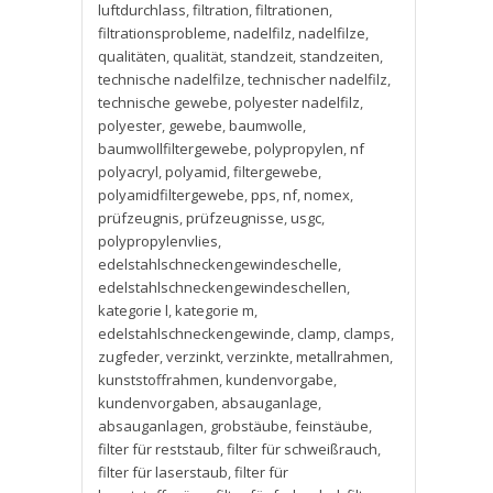
luftdurchlass
,
filtration
,
filtrationen
,
filtrationsprobleme
,
nadelfilz
,
nadelfilze
,
qualitäten
,
qualität
,
standzeit
,
standzeiten
,
technische nadelfilze
,
technischer nadelfilz
,
technische gewebe
,
polyester nadelfilz
,
polyester
,
gewebe
,
baumwolle
,
baumwollfiltergewebe
,
polypropylen
,
nf
polyacryl
,
polyamid
,
filtergewebe
,
polyamidfiltergewebe
,
pps
,
nf
,
nomex
,
prüfzeugnis
,
prüfzeugnisse
,
usgc
,
polypropylenvlies
,
edelstahlschneckengewindeschelle
,
edelstahlschneckengewindeschellen
,
kategorie l
,
kategorie m
,
edelstahlschneckengewinde
,
clamp
,
clamps
,
zugfeder
,
verzinkt
,
verzinkte
,
metallrahmen
,
kunststoffrahmen
,
kundenvorgabe
,
kundenvorgaben
,
absauganlage
,
absauganlagen
,
grobstäube
,
feinstäube
,
filter für reststaub
,
filter für schweißrauch
,
filter für laserstaub
,
filter für