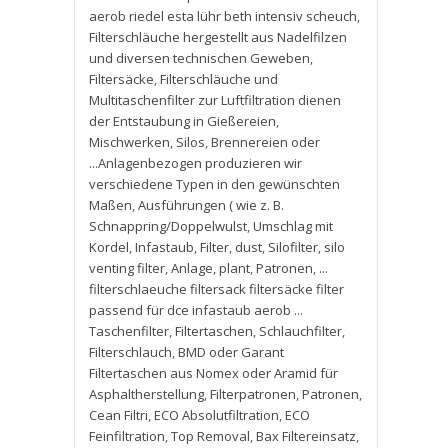
aerob riedel esta lühr beth intensiv scheuch
,
Filterschläuche hergestellt aus Nadelfilzen
und diversen technischen Geweben
,
Filtersäcke
,
Filterschläuche und
Multitaschenfilter zur Luftfiltration dienen
der Entstaubung in Gießereien
,
Mischwerken
,
Silos
,
Brennereien oder
...Anlagenbezogen produzieren wir
verschiedene Typen in den gewünschten
Maßen
,
Ausführungen ( wie z. B.
Schnappring/Doppelwulst
,
Umschlag mit
Kordel
,
Infastaub
,
Filter
,
dust
,
Silofilter
,
silo
venting filter
,
Anlage
,
plant
,
Patronen
,
...
filterschlaeuche filtersack filtersäcke filter
passend für dce infastaub aerob ...
Taschenfilter
,
Filtertaschen
,
Schlauchfilter
,
Filterschlauch
,
BMD oder Garant
Filtertaschen aus Nomex oder Aramid für
Asphaltherstellung
,
Filterpatronen
,
Patronen
,
Cean Filtri
,
ECO Absolutfiltration
,
ECO
Feinfiltration
,
Top Removal
,
Bax Filtereinsatz
,