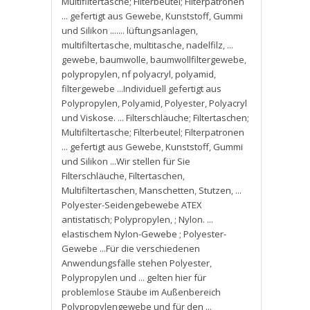
Multifiltertasche; Filterbeutel; Filterpatronen
... gefertigt aus Gewebe
,
Kunststoff
,
Gummi
und Silikon ....... lüftungsanlagen
,
multifiltertasche
,
multitasche
,
nadelfilz
,
...
gewebe
,
baumwolle
,
baumwollfiltergewebe
,
polypropylen
,
nf polyacryl
,
polyamid
,
filtergewebe ...Individuell gefertigt aus
Polypropylen
,
Polyamid
,
Polyester
,
Polyacryl
und Viskose. ... Filterschläuche; Filtertaschen;
Multifiltertasche; Filterbeutel; Filterpatronen
... gefertigt aus Gewebe
,
Kunststoff
,
Gummi
und Silikon ...Wir stellen für Sie
Filterschläuche
,
Filtertaschen
,
Multifiltertaschen
,
Manschetten
,
Stutzen
,
...
Polyester-Seidengebewebe ATEX
antistatisch; Polypropylen
,
; Nylon. ...
elastischem Nylon-Gewebe ; Polyester-
Gewebe ...Für die verschiedenen
Anwendungsfälle stehen Polyester
,
Polypropylen und ... gelten hier für
problemlose Stäube im Außenbereich
Polypropylengewebe und für den ...