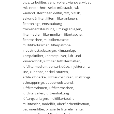
titus
,
turbofilter
,
venti
,
vollert
,
vianova
,
wibau
,
lwk
,
neotechnik
,
seko
,
infastaub
,
lwk
,
wieland
,
sternfilter
,
delfin
,
cfm
,
nilfisk
,
sekundärfilter
,
filtern
,
filteranlagen
,
filteranlage
,
entstaubung
,
trockenentstaubung
,
lüftungsanlagen
,
filtermedien
,
filtermedium
,
filtertasche
,
filtertaschen
,
multifiltertasche
,
multifiltertaschen
,
filterpatrone
,
industriestaubsauger
,
klimaanlage
,
kompaktfilter
,
kontastpulver
,
luft- und
klimatechnik
,
luftfilter
,
luftfiltermatten
,
luftfiltermedium
,
venturi
,
düse
,
injektoren
,
z-
line
,
zubehör
,
deckel
,
stutzen
,
schlauchdeckel
,
schlauchstutzen
,
stützringe
,
schnappringe
,
doppelwulstband
,
luftfilterrahmen
,
luftfiltertaschen
,
luftfilterzellen
,
luftreinhaltung
,
lüftungsanlagen
,
multifiltertasche
,
multitasche
,
nadelfilz
,
oberflächenfiltration
,
patronenfilter
,
plissierte filterelemente
,