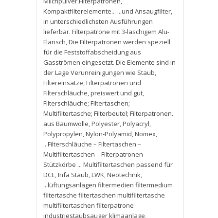
Milchpulver.Filterpatronen
,
Kompaktfilterelemente... ...und Ansaugfilter
,
in unterschiedlichsten Ausführungen
lieferbar. Filterpatrone mit 3-laschigem Alu-
Flansch
,
Die Filterpatronen werden speziell
für die Feststoffabscheidung aus
Gasströmen eingesetzt. Die Elemente sind in
der Lage Verunreinigungen wie Staub
,
Filtereinsätze
,
Filterpatronen und
Filterschläuche
,
preiswert und gut
,
Filterschläuche; Filtertaschen;
Multifiltertasche; Filterbeutel; Filterpatronen.
aus Baumwolle
,
Polyester
,
Polyacryl
,
Polypropylen
,
Nylon-Polyamid
,
Nomex
,
...Filterschläuche – Filtertaschen –
Multifiltertaschen – Filterpatronen –
Stützkörbe ... Multifiltertaschen passend für
DCE
,
Infa Staub
,
LWK
,
Neotechnik
,
...lüftungsanlagen filtermedien filtermedium
filtertasche filtertaschen multifiltertasche
multifiltertaschen filterpatrone
industriestaubsauger klimaanlage
,