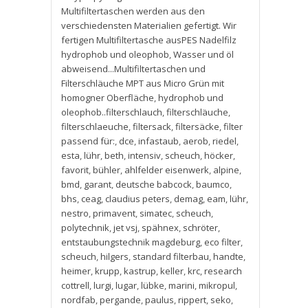
Multifiltertaschen werden aus den
verschiedensten Materialien gefertigt. Wir
fertigen Multifiltertasche ausPES Nadelfilz
hydrophob und oleophob
,
Wasser und öl
abweisend...Multifiltertaschen und
Filterschläuche MPT aus Micro Grün mit
homogner Oberfläche
,
hydrophob und
oleophob..filterschlauch
,
filterschläuche
,
filterschlaeuche
,
filtersack
,
filtersäcke
,
filter
passend für:
,
dce
,
infastaub
,
aerob
,
riedel
,
esta
,
lühr
,
beth
,
intensiv
,
scheuch
,
höcker
,
favorit
,
bühler
,
ahlfelder eisenwerk
,
alpine
,
bmd
,
garant
,
deutsche babcock
,
baumco
,
bhs
,
ceag
,
claudius peters
,
demag
,
eam
,
lühr
,
nestro
,
primavent
,
simatec
,
scheuch
,
polytechnik
,
jet vsj
,
spähnex
,
schröter
,
entstaubungstechnik magdeburg
,
eco filter
,
scheuch
,
hilgers
,
standard filterbau
,
handte
,
heimer
,
krupp
,
kastrup
,
keller
,
krc
,
research
cottrell
,
lurgi
,
lugar
,
lübke
,
marini
,
mikropul
,
nordfab
,
pergande
,
paulus
,
rippert
,
seko
,