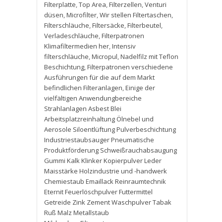
Filterplatte
,
Top Area
,
Filterzellen
,
Venturi
düsen
,
Microfilter
,
Wir stellen Filtertaschen
,
Filterschläuche
,
Filtersäcke
,
Filterbeutel
,
Verladeschläuche
,
Filterpatronen
Klimafiltermedien her
,
Intensiv
filterschläuche
,
Micropul
,
Nadelfilz mit Teflon
Beschichtung
,
Filterpatronen verschiedene
Ausführungen für die auf dem Markt
befindlichen Filteranlagen
,
Einige der
vielfältigen Anwendungbereiche
Strahlanlagen Asbest Blei
Arbeitsplatzreinhaltung Ölnebel und
Aerosole Siloentlüftung Pulverbeschichtung
Industriestaubsauger Pneumatische
Produktförderung Schweißrauchabsaugung
Gummi Kalk Klinker Kopierpulver Leder
Maisstärke Holzindustrie und -handwerk
Chemiestaub Emaillack Reinraumtechnik
Eternit Feuerlöschpulver Futtermittel
Getreide Zink Zement Waschpulver Tabak
Ruß Malz Metallstaub