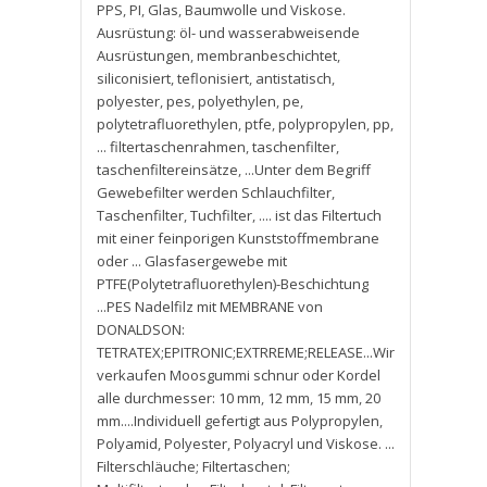
PPS
,
PI
,
Glas
,
Baumwolle und Viskose.
Ausrüstung: öl- und wasserabweisende
Ausrüstungen
,
membranbeschichtet
,
siliconisiert
,
teflonisiert
,
antistatisch
,
polyester
,
pes
,
polyethylen
,
pe
,
polytetrafluorethylen
,
ptfe
,
polypropylen
,
pp
,
... filtertaschenrahmen
,
taschenfilter
,
taschenfiltereinsätze
,
...Unter dem Begriff
Gewebefilter werden Schlauchfilter
,
Taschenfilter
,
Tuchfilter
,
.... ist das Filtertuch
mit einer feinporigen Kunststoffmembrane
oder ... Glasfasergewebe mit
PTFE(Polytetrafluorethylen)-Beschichtung
...PES Nadelfilz mit MEMBRANE von
DONALDSON:
TETRATEX;EPITRONIC;EXTRREME;RELEASE...Wir
verkaufen Moosgummi schnur oder Kordel
alle durchmesser: 10 mm
,
12 mm
,
15 mm
,
20
mm....Individuell gefertigt aus Polypropylen
,
Polyamid
,
Polyester
,
Polyacryl und Viskose. ...
Filterschläuche; Filtertaschen;