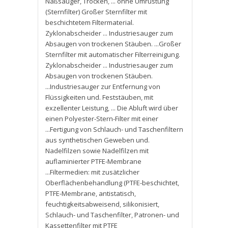
Naßsauger
,
Trocken
,
... ohne Umrüstung
(Sternfilter) Großer Sternfilter mit
beschichtetem Filtermaterial.
Zyklonabscheider ... Industriesauger zum
Absaugen von trockenen Stäuben. ...Großer
Sternfilter mit automatischer Filterreinigung.
Zyklonabscheider ... Industriesauger zum
Absaugen von trockenen Stäuben.
...Industriesauger zur Entfernung von
Flüssigkeiten und. Feststäuben
,
mit
exzellenter Leistung
,
... Die Abluft wird über
einen Polyester-Stern-Filter mit einer
...Fertigung von Schlauch- und Taschenfiltern
aus synthetischen Geweben und.
Nadelfilzen sowie Nadelfilzen mit
auflaminierter PTFE-Membrane
...Filtermedien: mit zusätzlicher
Oberflächenbehandlung (PTFE-beschichtet
,
PTFE-Membrane
,
antistatisch
,
feuchtigkeitsabweisend
,
silikonisiert
,
Schlauch- und Taschenfilter
,
Patronen- und
Kassettenfilter mit PTFE