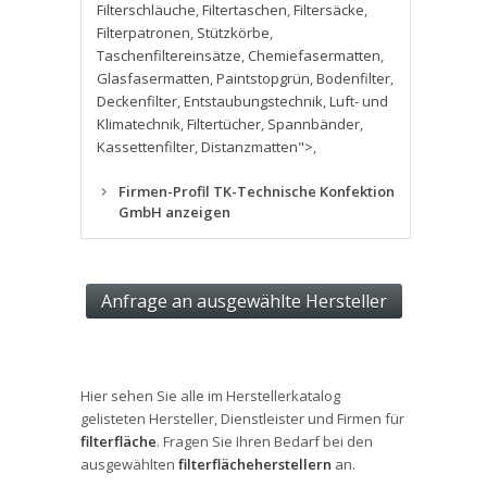
Filterschläuche
,
Filtertaschen
,
Filtersäcke
,
Filterpatronen
,
Stützkörbe
,
Taschenfiltereinsätze
,
Chemiefasermatten
,
Glasfasermatten
,
Paintstopgrün
,
Bodenfilter
,
Deckenfilter
,
Entstaubungstechnik
,
Luft- und
Klimatechnik
,
Filtertücher
,
Spannbänder
,
Kassettenfilter
,
Distanzmatten">
,
Firmen-Profil TK-Technische Konfektion
GmbH anzeigen
Hier sehen Sie alle im Herstellerkatalog
gelisteten Hersteller, Dienstleister und Firmen für
filterfläche
. Fragen Sie Ihren Bedarf bei den
ausgewählten
filterflächeherstellern
an.