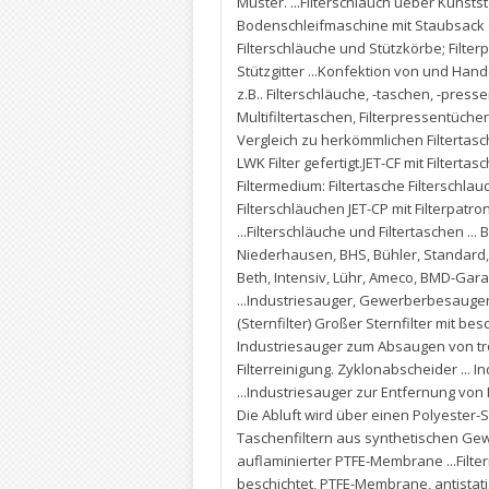
Muster. ...Filterschlauch ueber Kunststo
Bodenschleifmaschine mit Staubsack · F
Filterschläuche und Stützkörbe; Filt
Stützgitter ...Konfektion von und Hand
z.B.. Filterschläuche
,
-taschen
,
-presse
Multifiltertaschen
,
Filterpressentücher
Vergleich zu herkömmlichen Filtertas
LWK Filter gefertigt.JET-CF mit Filterta
Filtermedium: Filtertasche Filterschlau
Filterschläuchen JET-CP mit Filterpatro
...Filterschläuche und Filtertaschen ... 
Niederhausen
,
BHS
,
Bühler
,
Standard
Beth
,
Intensiv
,
Lühr
,
Ameco
,
BMD-Gara
...Industriesauger
,
Gewerberbesauge
(Sternfilter) Großer Sternfilter mit be
Industriesauger zum Absaugen von tro
Filterreinigung. Zyklonabscheider ..
...Industriesauger zur Entfernung von
Die Abluft wird über einen Polyester-St
Taschenfiltern aus synthetischen Gew
auflaminierter PTFE-Membrane ...Filt
beschichtet
,
PTFE-Membrane
,
antistat