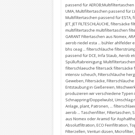
passend für AEROB;Multifiltertasche
UMA
,
Multifiltertaschen passend für 
Multifiltertaschen passend für ESTA
,
f
JET
,
JET FILTESCHLÄUCHE
,
filtersäcke fi
multifiltertasche multifiltertaschen f
GARANT Filtertaschen aus Nomex
,
AR
aerob riedel esta ... bühler ahlfeld
bhs ceag ... filterschläuche filterstrümp
passend für DCE
,
Infa Staub
,
Aerob etc
Spülluftabreinigung. Multifiltertasch
filterschlaeuche filtersack filtersäcke
intensiv scheuch
,
Filterschläuche her
Geweben
,
Filtersäcke
,
Filterschläuche 
Entstaubung in Gießereien
,
Mischwer
produzieren wir verschiedene Typen
Schnappring/Doppelwulst
,
Umschlag m
Anlage
,
plant
,
Patronen
,
... filterschl
aerob ... Taschenfilter
,
Filtertaschen
,
S
aus Nomex oder Aramid für Asphalthe
Absolutfiltration
,
ECO Feinfiltration
,
To
Filterzellen
,
Venturi düsen
,
Microfilter
,