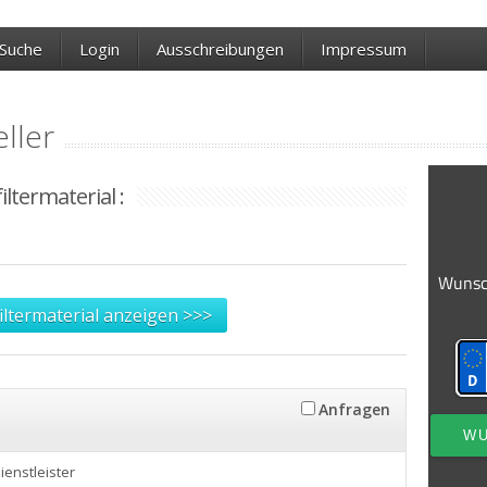
Suche
Login
Ausschreibungen
Impressum
eller
iltermaterial :
filtermaterial anzeigen >>>
Anfragen
Dienstleister