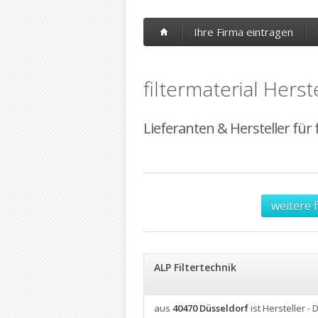
Ihre Firma eintragen
filtermaterial Herst
Lieferanten & Hersteller für f
weitere 
ALP Filtertechnik
aus
40470 Düsseldorf
ist Hersteller - 