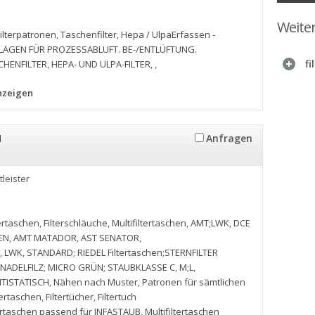
Weite
Filterpatronen
,
Taschenfilter
,
Hepa / UlpaErfassen -
ANLAGEN FÜR PROZESSABLUFT. BE-/ENTLÜFTUNG.
fi
CHENFILTER
,
HEPA- UND ULPA-FILTER
,
,
anzeigen
H
Anfragen
tleister
tertaschen
,
Filterschläuche
,
Multifiltertaschen
,
AMT;LWK
,
DCE
EN
,
AMT MATADOR
,
AST SENATOR
,
,
LWK
,
STANDARD; RIEDEL Filtertaschen;STERNFILTER
NADELFILZ; MICRO GRÜN; STAUBKLASSE C
,
M;L
,
NTISTATISCH
,
Nähen nach Muster
,
Patronen für sämtlichen
tertaschen
,
Filtertücher
,
Filtertuch
tertaschen passend für INFASTAUB
,
Multifiltertaschen