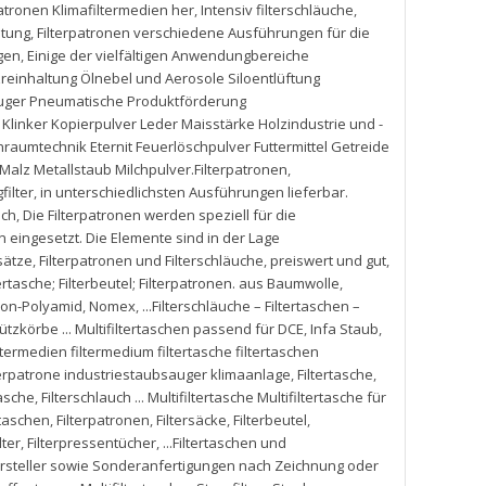
patronen Klimafiltermedien her
,
Intensiv filterschläuche
,
htung
,
Filterpatronen verschiedene Ausführungen für die
agen
,
Einige der vielfältigen Anwendungbereiche
zreinhaltung Ölnebel und Aerosole Siloentlüftung
auger Pneumatische Produktförderung
inker Kopierpulver Leder Maisstärke Holzindustrie und -
aumtechnik Eternit Feuerlöschpulver Futtermittel Getreide
alz Metallstaub Milchpulver.Filterpatronen
,
filter
,
in unterschiedlichsten Ausführungen lieferbar.
sch
,
Die Filterpatronen werden speziell für die
eingesetzt. Die Elemente sind in der Lage
nsätze
,
Filterpatronen und Filterschläuche
,
preiswert und gut
,
ltertasche; Filterbeutel; Filterpatronen. aus Baumwolle
,
lon-Polyamid
,
Nomex
,
...Filterschläuche – Filtertaschen –
tützkörbe ... Multifiltertaschen passend für DCE
,
Infa Staub
,
ltermedien filtermedium filtertasche filtertaschen
ilterpatrone industriestaubsauger klimaanlage
,
Filtertasche
,
tasche
,
Filterschlauch ... Multifiltertasche Multifiltertasche für
rtaschen
,
Filterpatronen
,
Filtersäcke
,
Filterbeutel
,
lter
,
Filterpressentücher
,
...Filtertaschen und
Hersteller sowie Sonderanfertigungen nach Zeichnung oder