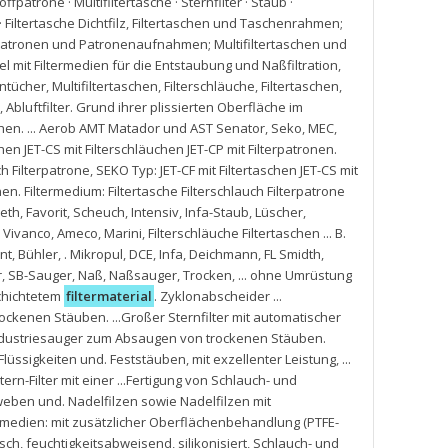
ffpatrone · Multifiltertasche · Sternfilter · Staub ·
iltertasche Dichtfilz
,
Filtertaschen und Taschenrahmen;
erpatronen und Patronenaufnahmen; Multifiltertaschen und
el mit Filtermedien für die Entstaubung und Naßfiltration
,
ntücher
,
Multifiltertaschen
,
Filterschläuche
,
Filtertaschen
,
,
Abluftfilter. Grund ihrer plissierten Oberfläche im
chen. ... Aerob AMT Matador und AST Senator
,
Seko
,
MEC
,
schen JET-CS mit Filterschläuchen JET-CP mit Filterpatronen.
ch Filterpatrone
,
SEKO Typ: JET-CF mit Filtertaschen JET-CS mit
nen. Filtermedium: Filtertasche Filterschlauch Filterpatrone
Beth
,
Favorit
,
Scheuch
,
Intensiv
,
Infa-Staub
,
Lüscher
,
,
Vivanco
,
Ameco
,
Marini
,
Filterschläuche Filtertaschen ... B.
nt
,
Bühler
,
. Mikropul
,
DCE
,
Infa
,
Deichmann
,
FL Smidth
,
r
,
SB-Sauger
,
Naß
,
Naßsauger
,
Trocken
,
... ohne Umrüstung
schichtetem
filtermaterial
. Zyklonabscheider ...
ckenen Stäuben. ...Großer Sternfilter mit automatischer
. Industriesauger zum Absaugen von trockenen Stäuben.
 Flüssigkeiten und. Feststäuben
,
mit exzellenter Leistung
,
...
ern-Filter mit einer ...Fertigung von Schlauch- und
eben und. Nadelfilzen sowie Nadelfilzen mit
ermedien: mit zusätzlicher Oberflächenbehandlung (PTFE-
isch
,
feuchtigkeitsabweisend
,
silikonisiert
,
Schlauch- und