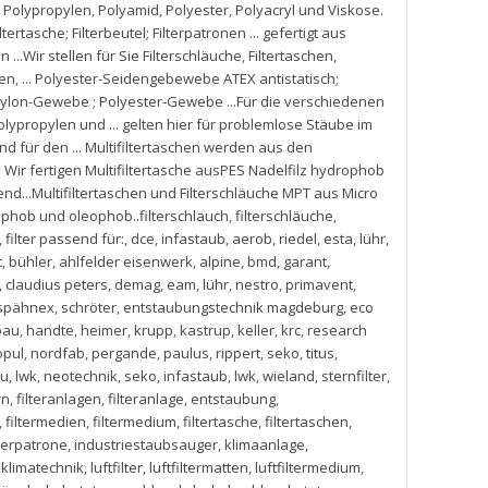
us Polypropylen
,
Polyamid
,
Polyester
,
Polyacryl und Viskose.
iltertasche; Filterbeutel; Filterpatronen ... gefertigt aus
 ...Wir stellen für Sie Filterschläuche
,
Filtertaschen
,
zen
,
... Polyester-Seidengebewebe ATEX antistatisch;
m Nylon-Gewebe ; Polyester-Gewebe ...Für die verschiedenen
olypropylen und ... gelten hier für problemlose Stäube im
für den ... Multifiltertaschen werden aus den
. Wir fertigen Multifiltertasche ausPES Nadelfilz hydrophob
d...Multifiltertaschen und Filterschläuche MPT aus Micro
phob und oleophob..filterschlauch
,
filterschläuche
,
,
filter passend für:
,
dce
,
infastaub
,
aerob
,
riedel
,
esta
,
lühr
,
t
,
bühler
,
ahlfelder eisenwerk
,
alpine
,
bmd
,
garant
,
,
claudius peters
,
demag
,
eam
,
lühr
,
nestro
,
primavent
,
spähnex
,
schröter
,
entstaubungstechnik magdeburg
,
eco
bau
,
handte
,
heimer
,
krupp
,
kastrup
,
keller
,
krc
,
research
opul
,
nordfab
,
pergande
,
paulus
,
rippert
,
seko
,
titus
,
au
,
lwk
,
neotechnik
,
seko
,
infastaub
,
lwk
,
wieland
,
sternfilter
,
rn
,
filteranlagen
,
filteranlage
,
entstaubung
,
,
filtermedien
,
filtermedium
,
filtertasche
,
filtertaschen
,
lterpatrone
,
industriestaubsauger
,
klimaanlage
,
d klimatechnik
,
luftfilter
,
luftfiltermatten
,
luftfiltermedium
,