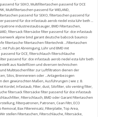
n passend für SEKO
,
Multifiltertaschen passend für DCE
LWK
,
Multifiltertaschen passend für WIELAND
,
iltertaschen passend für SEKO
,
filtertaschen passend für
lter passend für dce infastaub aerob riedel esta lühr beth ...
ilterpatrone industriestaubsauger
,
BMD Filtertaschen
,
AMID
,
filtersack filtersäcke filter passend für: dce infastaub
er eisenwerk alpine bmd garant deutsche babcock baumco
fe filtertasche filtertaschen filtertechnik ...Filtertaschen
. mit Puls-Jet Abreinigung
,
Lühr und BMD mit
en passend für DCE
,
filterschlauch filterschläuche
 filter passend für: dce infastaub aerob riedel esta lühr beth
gestellt aus Nadelfilzen und diversen technischen
und Multitaschenfilter zur Luftfiltration dienen der
ken
,
Silos
,
Brennereien oder ...Anlagenbezogen
 in den gewünschten Maßen
,
Ausführungen ( wie z. B.
it Kordel
,
Infastaub
,
Filter
,
dust
,
Silofilter
,
silo venting filter
,
aeuche filtersack filtersäcke filter passend für dce infastaub
chlauchfilter
,
Filterschlauch
,
BMD oder Garant Filtertaschen
rstellung
,
Filterpatronen
,
Patronen
,
Cean Filtri
,
ECO
p Removal
,
Bax Filtereinsatz
,
Filterplatte
,
Top Area
,
Wir stellen Filtertaschen
,
Filterschläuche
,
Filtersäcke
,