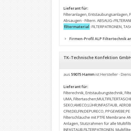
Lieferant für:
Filteranlagen
,
Entstaubungsanlagen
,
Absaugen - Filtern. ABSAUG-/FILTER
filtermaterial
: FILTERPATRONEN
,
TAS
Firmen-Profil ALP Filtertechnik 
TK-Technische Konfektion Gmb
aus
59075 Hamm
ist Hersteller - Diens
Lieferant für:
Filterechnik
,
Entstaubungstechnik
,
Fil
UMA
,
Filtertaschen;MULTIFILTERTASCH
SEKO;AMECO;LÜHR;INFASTAUB
,
AEROB
CFM;DELFIN;DEPURECO
,
PPGEWEBE;PE 
Filterschläuche mit PTFE Membrane A
Anlagen
,
Stutzrahmen für alle Multifil
INFASTAUB.FILTERPATRONEN
,
Multifil