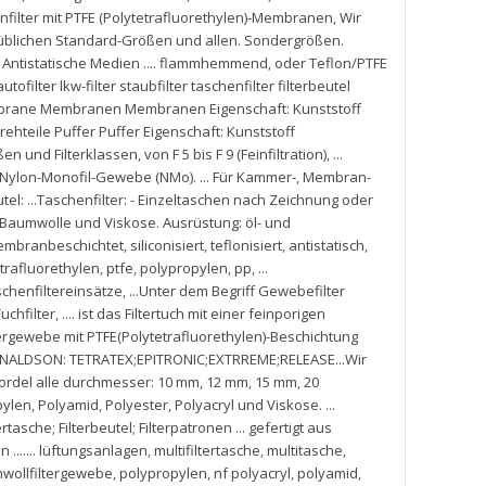
filter mit PTFE (Polytetrafluorethylen)-Membranen
,
Wir
süblichen Standard-Größen und allen. Sondergrößen.
. Antistatische Medien .... flammhemmend
,
oder Teflon/PTFE
autofilter lkw-filter staubfilter taschenfilter filterbeutel
 Membrane Membranen Membranen Eigenschaft: Kunststoff
ehteile Puffer Puffer Eigenschaft: Kunststoff
ßen und Filterklassen
,
von F 5 bis F 9 (Feinfiltration)
,
...
Nylon-Monofil-Gewebe (NMo). ... Für Kammer-
,
Membran-
l: ...Taschenfilter: - Einzeltaschen nach Zeichnung oder
Baumwolle und Viskose. Ausrüstung: öl- und
mbranbeschichtet
,
siliconisiert
,
teflonisiert
,
antistatisch
,
trafluorethylen
,
ptfe
,
polypropylen
,
pp
,
...
schenfiltereinsätze
,
...Unter dem Begriff Gewebefilter
uchfilter
,
.... ist das Filtertuch mit einer feinporigen
rgewebe mit PTFE(Polytetrafluorethylen)-Beschichtung
DONALDSON: TETRATEX;EPITRONIC;EXTRREME;RELEASE...Wir
rdel alle durchmesser: 10 mm
,
12 mm
,
15 mm
,
20
pylen
,
Polyamid
,
Polyester
,
Polyacryl und Viskose. ...
ertasche; Filterbeutel; Filterpatronen ... gefertigt aus
 ....... lüftungsanlagen
,
multifiltertasche
,
multitasche
,
wollfiltergewebe
,
polypropylen
,
nf polyacryl
,
polyamid
,