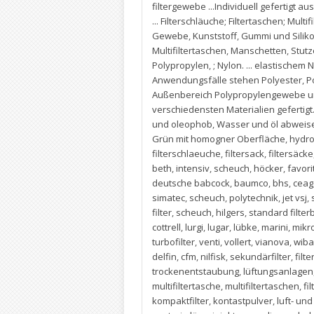
filtergewebe ...Individuell gefertigt a
... Filterschläuche; Filtertaschen; Multif
Gewebe
,
Kunststoff
,
Gummi und Silikon
Multifiltertaschen
,
Manschetten
,
Stut
Polypropylen
,
; Nylon. ... elastische
Anwendungsfälle stehen Polyester
,
P
Außenbereich Polypropylengewebe und 
verschiedensten Materialien gefertigt
und oleophob
,
Wasser und öl abweisen
Grün mit homogner Oberfläche
,
hydro
filterschlaeuche
,
filtersack
,
filtersäcke
beth
,
intensiv
,
scheuch
,
höcker
,
favori
deutsche babcock
,
baumco
,
bhs
,
ceag
simatec
,
scheuch
,
polytechnik
,
jet vsj
,
filter
,
scheuch
,
hilgers
,
standard filter
cottrell
,
lurgi
,
lugar
,
lübke
,
marini
,
mikr
turbofilter
,
venti
,
vollert
,
vianova
,
wib
delfin
,
cfm
,
nilfisk
,
sekundärfilter
,
filte
trockenentstaubung
,
lüftungsanlagen
multifiltertasche
,
multifiltertaschen
,
fi
kompaktfilter
,
kontastpulver
,
luft- un