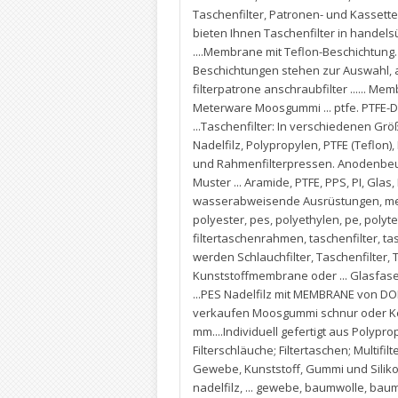
Taschenfilter
,
Patronen- und Kassetten
bieten Ihnen Taschenfilter in handel
....Membrane mit Teflon-Beschichtung
Beschichtungen stehen zur Auswahl
,
filterpatrone anschraubfilter ......
Meterware Moosgummi ... ptfe. PTFE-Dr
...Taschenfilter: In verschiedenen Grö
Nadelfilz
,
Polypropylen
,
PTFE (Teflon)
,
und Rahmenfilterpressen. Anodenbeute
Muster ... Aramide
,
PTFE
,
PPS
,
PI
,
Glas
,
wasserabweisende Ausrüstungen
,
me
polyester
,
pes
,
polyethylen
,
pe
,
polyte
filtertaschenrahmen
,
taschenfilter
,
ta
werden Schlauchfilter
,
Taschenfilter
,
T
Kunststoffmembrane oder ... Glasfase
...PES Nadelfilz mit MEMBRANE von 
verkaufen Moosgummi schnur oder Ko
mm....Individuell gefertigt aus Polypro
Filterschläuche; Filtertaschen; Multifilt
Gewebe
,
Kunststoff
,
Gummi und Silikon
nadelfilz
,
... gewebe
,
baumwolle
,
baum