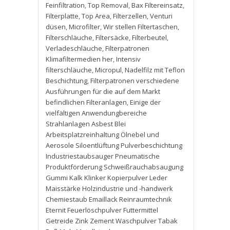
Feinfiltration
,
Top Removal
,
Bax Filtereinsatz
,
Filterplatte
,
Top Area
,
Filterzellen
,
Venturi
düsen
,
Microfilter
,
Wir stellen Filtertaschen
,
Filterschläuche
,
Filtersäcke
,
Filterbeutel
,
Verladeschläuche
,
Filterpatronen
Klimafiltermedien her
,
Intensiv
filterschläuche
,
Micropul
,
Nadelfilz mit Teflon
Beschichtung
,
Filterpatronen verschiedene
Ausführungen für die auf dem Markt
befindlichen Filteranlagen
,
Einige der
vielfältigen Anwendungbereiche
Strahlanlagen Asbest Blei
Arbeitsplatzreinhaltung Ölnebel und
Aerosole Siloentlüftung Pulverbeschichtung
Industriestaubsauger Pneumatische
Produktförderung Schweißrauchabsaugung
Gummi Kalk Klinker Kopierpulver Leder
Maisstärke Holzindustrie und -handwerk
Chemiestaub Emaillack Reinraumtechnik
Eternit Feuerlöschpulver Futtermittel
Getreide Zink Zement Waschpulver Tabak