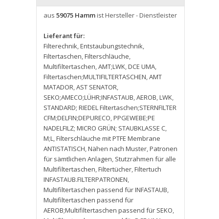
aus
59075 Hamm
ist Hersteller - Dienstleister
Lieferant für:
Filterechnik
,
Entstaubungstechnik
,
Filtertaschen
,
Filterschläuche
,
Multifiltertaschen
,
AMT;LWK
,
DCE UMA
,
Filtertaschen;MULTIFILTERTASCHEN
,
AMT
MATADOR
,
AST SENATOR
,
SEKO;AMECO;LÜHR;INFASTAUB
,
AEROB
,
LWK
,
STANDARD; RIEDEL Filtertaschen;STERNFILTER
CFM;DELFIN;DEPURECO
,
PPGEWEBE;PE
NADELFILZ; MICRO GRÜN; STAUBKLASSE C
,
M;L
,
Filterschläuche mit PTFE Membrane
ANTISTATISCH
,
Nähen nach Muster
,
Patronen
für sämtlichen Anlagen
,
Stutzrahmen für alle
Multifiltertaschen
,
Filtertücher
,
Filtertuch
INFASTAUB.FILTERPATRONEN
,
Multifiltertaschen passend für INFASTAUB
,
Multifiltertaschen passend für
AEROB;Multifiltertaschen passend für SEKO
,