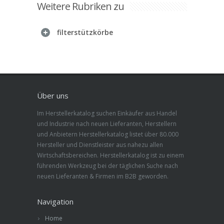
Weitere Rubriken zu
filterstützkörbe
Über uns
Im Herstellerkatalog suchen Einkäufer aus Handel
und Industrie nach neuen Lieferanten, Herstellern
und Anbietern Herstellerkatalog listet über 80.000
Hersteller und Dienstleister aus nahezu allen
Wirtschaftsbereichen. Herstellerkatalog ist zu einem
führenden Werkzeug bei der täglichen Suche nach
neuen Lieferanten & Firmen im B2B geworden.
Navigation
Home