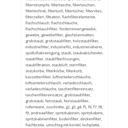
filterstrümpfe
,
filtertasche
,
filtertaschen
,
filtertechnik
,
filtertuch
,
filtertücher
,
filtervlies
,
filterzellen
,
filtration
,
flachfilterelemente
,
flachschlauch
,
flachschläuche
,
flachschlauchfilter
,
förderrinnengewebe
,
gewebe
,
gewebefilter
,
glasfasermatten
,
grobstaub
,
grobstaubfilter
,
holzstaubfilter
,
industriefilter
,
industriefilz
,
industrienäherei
,
spülluftabreinigung
,
staub
,
staubabscheider
,
staubfilter
,
staubfilterlösungen
,
staubfiltration
,
staubluft
,
sternfilter
,
stützkörbe
,
filterkörbe
,
filterkorb
,
kassettenfilter
,
luftverteilerschläuche
,
luftverteilerschlauch
,
verladeschlauch
,
verladeschläuche
,
taschenfiltereinsatz
,
taschenfiltereinsätze
,
grobstaubfilter
,
grobstaub
,
feinstaub
,
feinstaubfilter
,
rollenware
,
zuschnitte
,
g2
,
g3
,
g4
,
f5
,
f6
,
f7
,
f8
,
f9
,
andreaefilter
,
spritzkabinen
,
spritzkabine
,
spritzkabinenfilter
,
bodenfilter
,
deckenfilter
,
flachbreite
,
umschlag mit kordel
,
lochplatte
,