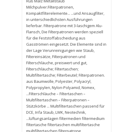
Ruß Malz Metallstaub
Milchpulver.Filterpatronen
,
Kompaktfilterelemente... ...und Ansaugfilter
,
in unterschiedlichsten Ausführungen
lieferbar. Filterpatrone mit 3-laschigem Alu-
Flansch
,
Die Filterpatronen werden speziell
für die Feststoffabscheidung aus
Gasströmen eingesetzt. Die Elemente sind in
der Lage Verunreinigungen wie Staub
,
Filtereinsätze
,
Filterpatronen und
Filterschläuche
,
preiswert und gut
,
Filterschläuche; Filtertaschen;
Multifiltertasche; Filterbeutel; Filterpatronen.
aus Baumwolle
,
Polyester
,
Polyacryl
,
Polypropylen
,
Nylon-Polyamid
,
Nomex
,
...Filterschläuche – Filtertaschen –
Multifiltertaschen – Filterpatronen –
Stützkörbe ... Multifiltertaschen passend für
DCE
,
Infa Staub
,
LWK
,
Neotechnik
,
...lüftungsanlagen filtermedien filtermedium
filtertasche filtertaschen multifiltertasche
multifiltertaschen filterpatrone