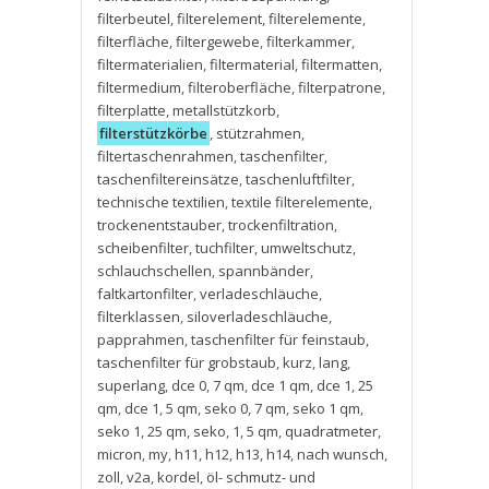
filterbeutel
,
filterelement
,
filterelemente
,
filterfläche
,
filtergewebe
,
filterkammer
,
filtermaterialien
,
filtermaterial
,
filtermatten
,
filtermedium
,
filteroberfläche
,
filterpatrone
,
filterplatte
,
metallstützkorb
,
filterstützkörbe
,
stützrahmen
,
filtertaschenrahmen
,
taschenfilter
,
taschenfiltereinsätze
,
taschenluftfilter
,
technische textilien
,
textile filterelemente
,
trockenentstauber
,
trockenfiltration
,
scheibenfilter
,
tuchfilter
,
umweltschutz
,
schlauchschellen
,
spannbänder
,
faltkartonfilter
,
verladeschläuche
,
filterklassen
,
siloverladeschläuche
,
papprahmen
,
taschenfilter für feinstaub
,
taschenfilter für grobstaub
,
kurz
,
lang
,
superlang
,
dce 0
,
7 qm
,
dce 1 qm
,
dce 1
,
25
qm
,
dce 1
,
5 qm
,
seko 0
,
7 qm
,
seko 1 qm
,
seko 1
,
25 qm
,
seko
,
1
,
5 qm
,
quadratmeter
,
micron
,
my
,
h11
,
h12
,
h13
,
h14
,
nach wunsch
,
zoll
,
v2a
,
kordel
,
öl- schmutz- und