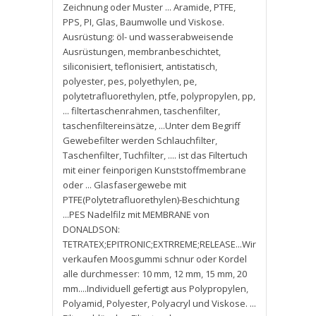
Zeichnung oder Muster ... Aramide
,
PTFE
,
PPS
,
PI
,
Glas
,
Baumwolle und Viskose.
Ausrüstung: öl- und wasserabweisende
Ausrüstungen
,
membranbeschichtet
,
siliconisiert
,
teflonisiert
,
antistatisch
,
polyester
,
pes
,
polyethylen
,
pe
,
polytetrafluorethylen
,
ptfe
,
polypropylen
,
pp
,
... filtertaschenrahmen
,
taschenfilter
,
taschenfiltereinsätze
,
...Unter dem Begriff
Gewebefilter werden Schlauchfilter
,
Taschenfilter
,
Tuchfilter
,
.... ist das Filtertuch
mit einer feinporigen Kunststoffmembrane
oder ... Glasfasergewebe mit
PTFE(Polytetrafluorethylen)-Beschichtung
...PES Nadelfilz mit MEMBRANE von
DONALDSON:
TETRATEX;EPITRONIC;EXTRREME;RELEASE...Wir
verkaufen Moosgummi schnur oder Kordel
alle durchmesser: 10 mm
,
12 mm
,
15 mm
,
20
mm....Individuell gefertigt aus Polypropylen
,
Polyamid
,
Polyester
,
Polyacryl und Viskose. ...