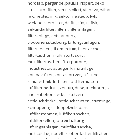
nordfab
,
pergande
,
paulus
,
rippert
,
seko
,
titus
,
turbofilter
,
venti
,
vollert
,
vianova
,
wibau
,
lwk
,
neotechnik
,
seko
,
infastaub
,
lwk
,
wieland
,
sternfilter
,
delfin
,
cfm
,
nilfisk
,
sekundärfilter
,
filtern
,
filteranlagen
,
filteranlage
,
entstaubung
,
trockenentstaubung
,
lüftungsanlagen
,
filtermedien
,
filtermedium
,
filtertasche
,
filtertaschen
,
multifiltertasche
,
multifiltertaschen
,
filterpatrone
,
industriestaubsauger
,
klimaanlage
,
kompaktfilter
,
kontastpulver
,
luft- und
klimatechnik
,
luftfilter
,
luftfiltermatten
,
luftfiltermedium
,
venturi
,
düse
,
injektoren
,
z-
line
,
zubehör
,
deckel
,
stutzen
,
schlauchdeckel
,
schlauchstutzen
,
stützringe
,
schnappringe
,
doppelwulstband
,
luftfilterrahmen
,
luftfiltertaschen
,
luftfilterzellen
,
luftreinhaltung
,
lüftungsanlagen
,
multifiltertasche
,
multitasche
,
nadelfilz
,
oberflächenfiltration
,