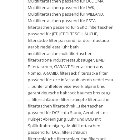
Multifiltertaschen passend für DCE UMA
,
Multifiltertaschen passend für LWK
,
Multifiltertaschen passend für WIELAND
,
Multifiltertaschen passend für ESTA
,
filtertaschen passend für SEKO
,
filtertaschen
passend für JET
,
JET FILTESCHLÄUCHE
,
filtersäcke filter passend für dce infastaub
aerob riedel esta lühr beth ...
multifiltertasche multifiltertaschen
filterpatrone industriestaubsauger
,
BMD
Filtertaschen
,
GARANT Filtertaschen aus
Nomex
,
ARAMID
,
filtersack filtersäcke filter
passend für: dce infastaub aerob riedel esta
... bühler ahlfelder eisenwerk alpine bmd
garant deutsche babcock baumco bhs ceag
... filterschläuche filterstrümpfe filtertasche
filtertaschen filtertechnik ...Filtertaschen
passend für DCE
,
Infa Staub
,
Aerob etc. mit
Puls-Jet Abreinigung
,
Lühr und BMD mit
Spülluftabreinigung. Multifiltertaschen
passend für DCE
,
filterschlauch
filterschläuche filterschlaeuche filtersack