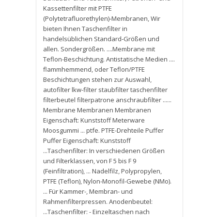
Kassettenfilter mit PTFE
(Polytetrafluorethylen)-Membranen
,
Wir
bieten Ihnen Taschenfilter in
handelsüblichen Standard-Größen und
allen. Sondergrößen. ....Membrane mit
Teflon-Beschichtung. Antistatische Medien ....
flammhemmend
,
oder Teflon/PTFE
Beschichtungen stehen zur Auswahl
,
autofilter lkw-filter staubfilter taschenfilter
filterbeutel filterpatrone anschraubfilter ......
Membrane Membranen Membranen
Eigenschaft: Kunststoff Meterware
Moosgummi ... ptfe. PTFE-Drehteile Puffer
Puffer Eigenschaft: Kunststoff
...Taschenfilter: In verschiedenen Größen
und Filterklassen
,
von F 5 bis F 9
(Feinfiltration)
,
... Nadelfilz
,
Polypropylen
,
PTFE (Teflon)
,
Nylon-Monofil-Gewebe (NMo).
... Für Kammer-
,
Membran- und
Rahmenfilterpressen. Anodenbeutel:
...Taschenfilter: - Einzeltaschen nach