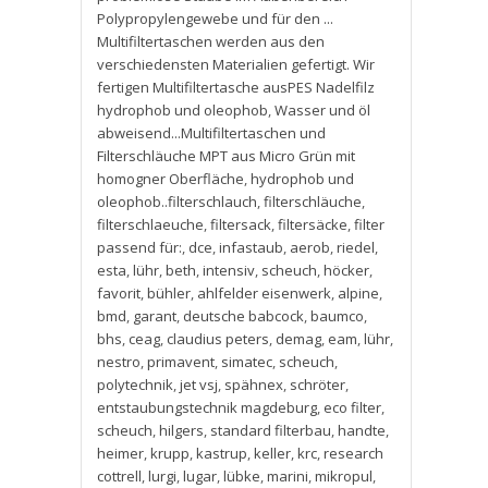
Polypropylengewebe und für den ...
Multifiltertaschen werden aus den
verschiedensten Materialien gefertigt. Wir
fertigen Multifiltertasche ausPES Nadelfilz
hydrophob und oleophob
,
Wasser und öl
abweisend...Multifiltertaschen und
Filterschläuche MPT aus Micro Grün mit
homogner Oberfläche
,
hydrophob und
oleophob..filterschlauch
,
filterschläuche
,
filterschlaeuche
,
filtersack
,
filtersäcke
,
filter
passend für:
,
dce
,
infastaub
,
aerob
,
riedel
,
esta
,
lühr
,
beth
,
intensiv
,
scheuch
,
höcker
,
favorit
,
bühler
,
ahlfelder eisenwerk
,
alpine
,
bmd
,
garant
,
deutsche babcock
,
baumco
,
bhs
,
ceag
,
claudius peters
,
demag
,
eam
,
lühr
,
nestro
,
primavent
,
simatec
,
scheuch
,
polytechnik
,
jet vsj
,
spähnex
,
schröter
,
entstaubungstechnik magdeburg
,
eco filter
,
scheuch
,
hilgers
,
standard filterbau
,
handte
,
heimer
,
krupp
,
kastrup
,
keller
,
krc
,
research
cottrell
,
lurgi
,
lugar
,
lübke
,
marini
,
mikropul
,