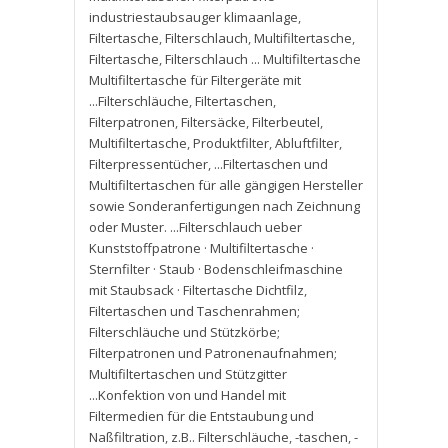
industriestaubsauger klimaanlage
,
Filtertasche
,
Filterschlauch
,
Multifiltertasche
,
Filtertasche
,
Filterschlauch ... Multifiltertasche
Multifiltertasche für Filtergeräte mit
...Filterschläuche
,
Filtertaschen
,
Filterpatronen
,
Filtersäcke
,
Filterbeutel
,
Multifiltertasche
,
Produktfilter
,
Abluftfilter
,
Filterpressentücher
,
...Filtertaschen und
Multifiltertaschen für alle gängigen Hersteller
sowie Sonderanfertigungen nach Zeichnung
oder Muster. ...Filterschlauch ueber
Kunststoffpatrone · Multifiltertasche ·
Sternfilter · Staub · Bodenschleifmaschine
mit Staubsack · Filtertasche Dichtfilz
,
Filtertaschen und Taschenrahmen;
Filterschläuche und Stützkörbe;
Filterpatronen und Patronenaufnahmen;
Multifiltertaschen und Stützgitter
...Konfektion von und Handel mit
Filtermedien für die Entstaubung und
Naßfiltration
,
z.B.. Filterschläuche
,
-taschen
,
-