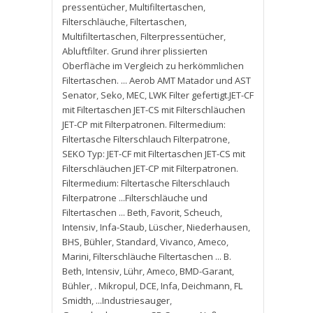
pressentücher
,
Multifiltertaschen
,
Filterschläuche
,
Filtertaschen
,
Multifiltertaschen
,
Filterpressentücher
,
Abluftfilter. Grund ihrer plissierten
Oberfläche im Vergleich zu herkömmlichen
Filtertaschen. ... Aerob AMT Matador und AST
Senator
,
Seko
,
MEC
,
LWK Filter gefertigt.JET-CF
mit Filtertaschen JET-CS mit Filterschläuchen
JET-CP mit Filterpatronen. Filtermedium:
Filtertasche Filterschlauch Filterpatrone
,
SEKO Typ: JET-CF mit Filtertaschen JET-CS mit
Filterschläuchen JET-CP mit Filterpatronen.
Filtermedium: Filtertasche Filterschlauch
Filterpatrone ...Filterschläuche und
Filtertaschen ... Beth
,
Favorit
,
Scheuch
,
Intensiv
,
Infa-Staub
,
Lüscher
,
Niederhausen
,
BHS
,
Bühler
,
Standard
,
Vivanco
,
Ameco
,
Marini
,
Filterschläuche Filtertaschen ... B.
Beth
,
Intensiv
,
Lühr
,
Ameco
,
BMD-Garant
,
Bühler
,
. Mikropul
,
DCE
,
Infa
,
Deichmann
,
FL
Smidth
,
...Industriesauger
,