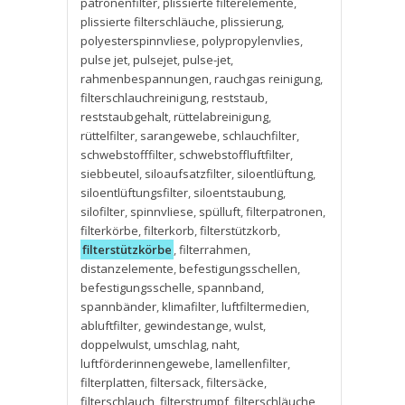
patronenfilter
,
plissierte filterelemente
,
plissierte filterschläuche
,
plissierung
,
polyesterspinnvliese
,
polypropylenvlies
,
pulse jet
,
pulsejet
,
pulse-jet
,
rahmenbespannungen
,
rauchgas reinigung
,
filterschlauchreinigung
,
reststaub
,
reststaubgehalt
,
rüttelabreinigung
,
rüttelfilter
,
sarangewebe
,
schlauchfilter
,
schwebstofffilter
,
schwebstoffluftfilter
,
siebbeutel
,
siloaufsatzfilter
,
siloentlüftung
,
siloentlüftungsfilter
,
siloentstaubung
,
silofilter
,
spinnvliese
,
spülluft
,
filterpatronen
,
filterkörbe
,
filterkorb
,
filterstützkorb
,
filterstützkörbe
,
filterrahmen
,
distanzelemente
,
befestigungsschellen
,
befestigungsschelle
,
spannband
,
spannbänder
,
klimafilter
,
luftfiltermedien
,
abluftfilter
,
gewindestange
,
wulst
,
doppelwulst
,
umschlag
,
naht
,
luftförderinnengewebe
,
lamellenfilter
,
filterplatten
,
filtersack
,
filtersäcke
,
filterschlauch
,
filterstrumpf
,
filterschläuche
,