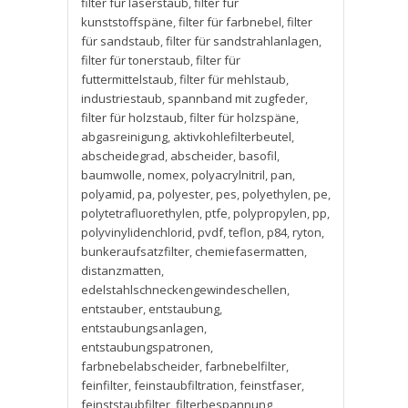
filter für laserstaub
,
filter für
kunststoffspäne
,
filter für farbnebel
,
filter
für sandstaub
,
filter für sandstrahlanlagen
,
filter für tonerstaub
,
filter für
futtermittelstaub
,
filter für mehlstaub
,
industriestaub
,
spannband mit zugfeder
,
filter für holzstaub
,
filter für holzspäne
,
abgasreinigung
,
aktivkohlefilterbeutel
,
abscheidegrad
,
abscheider
,
basofil
,
baumwolle
,
nomex
,
polyacrylnitril
,
pan
,
polyamid
,
pa
,
polyester
,
pes
,
polyethylen
,
pe
,
polytetrafluorethylen
,
ptfe
,
polypropylen
,
pp
,
polyvinylidenchlorid
,
pvdf
,
teflon
,
p84
,
ryton
,
bunkeraufsatzfilter
,
chemiefasermatten
,
distanzmatten
,
edelstahlschneckengewindeschellen
,
entstauber
,
entstaubung
,
entstaubungsanlagen
,
entstaubungspatronen
,
farbnebelabscheider
,
farbnebelfilter
,
feinfilter
,
feinstaubfiltration
,
feinstfaser
,
feinststaubfilter
,
filterbespannung
,