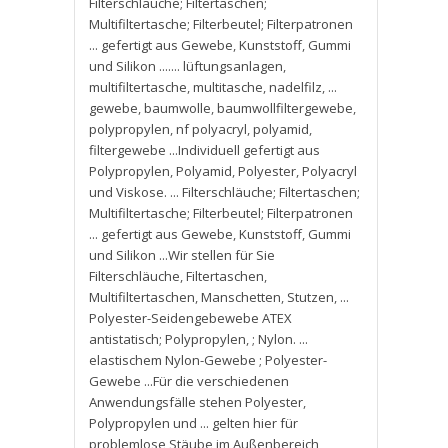
Filterschläuche; Filtertaschen;
Multifiltertasche; Filterbeutel; Filterpatronen
... gefertigt aus Gewebe
,
Kunststoff
,
Gummi
und Silikon ....... lüftungsanlagen
,
multifiltertasche
,
multitasche
,
nadelfilz
,
...
gewebe
,
baumwolle
,
baumwollfiltergewebe
,
polypropylen
,
nf polyacryl
,
polyamid
,
filtergewebe ...Individuell gefertigt aus
Polypropylen
,
Polyamid
,
Polyester
,
Polyacryl
und Viskose. ... Filterschläuche; Filtertaschen;
Multifiltertasche; Filterbeutel; Filterpatronen
... gefertigt aus Gewebe
,
Kunststoff
,
Gummi
und Silikon ...Wir stellen für Sie
Filterschläuche
,
Filtertaschen
,
Multifiltertaschen
,
Manschetten
,
Stutzen
,
...
Polyester-Seidengebewebe ATEX
antistatisch; Polypropylen
,
; Nylon. ...
elastischem Nylon-Gewebe ; Polyester-
Gewebe ...Für die verschiedenen
Anwendungsfälle stehen Polyester
,
Polypropylen und ... gelten hier für
problemlose Stäube im Außenbereich