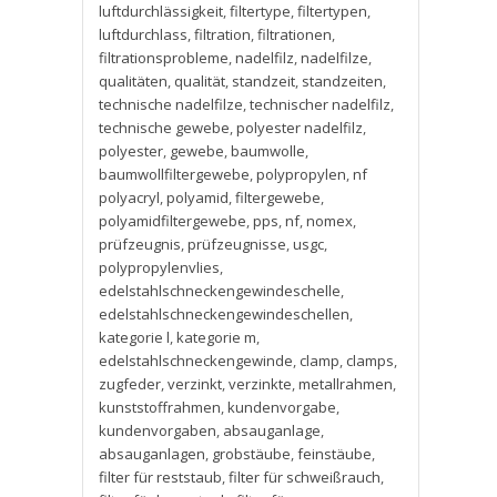
luftdurchlässigkeit
,
filtertype
,
filtertypen
,
luftdurchlass
,
filtration
,
filtrationen
,
filtrationsprobleme
,
nadelfilz
,
nadelfilze
,
qualitäten
,
qualität
,
standzeit
,
standzeiten
,
technische nadelfilze
,
technischer nadelfilz
,
technische gewebe
,
polyester nadelfilz
,
polyester
,
gewebe
,
baumwolle
,
baumwollfiltergewebe
,
polypropylen
,
nf
polyacryl
,
polyamid
,
filtergewebe
,
polyamidfiltergewebe
,
pps
,
nf
,
nomex
,
prüfzeugnis
,
prüfzeugnisse
,
usgc
,
polypropylenvlies
,
edelstahlschneckengewindeschelle
,
edelstahlschneckengewindeschellen
,
kategorie l
,
kategorie m
,
edelstahlschneckengewinde
,
clamp
,
clamps
,
zugfeder
,
verzinkt
,
verzinkte
,
metallrahmen
,
kunststoffrahmen
,
kundenvorgabe
,
kundenvorgaben
,
absauganlage
,
absauganlagen
,
grobstäube
,
feinstäube
,
filter für reststaub
,
filter für schweißrauch
,