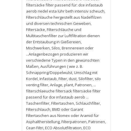
filtersäcke filter passend für: dce infastaub
aerob riedel esta lühr beth intensiv scheuch
,
Filterschläuche hergestellt aus Nadelfilzen
und diversen technischen Geweben
,
Filtersäcke
,
Filterschläuche und
Multitaschenfilter zur Luftfiltration dienen
der Entstaubung in Gießereien
,
Mischwerken
,
Silos
,
Brennereien oder
...Anlagenbezogen produzieren wir
verschiedene Typen in den gewünschten
Maßen
,
Ausführungen ( wie z. B.
Schnappring/Doppelwulst
,
Umschlag mit
Kordel
,
Infastaub
,
Filter
,
dust
,
Silofilter
,
silo
venting filter
,
Anlage
,
plant
,
Patronen
,
...
filterschlaeuche filtersack filtersäcke filter
passend für dce infastaub aerob ...
Taschenfilter
,
Filtertaschen
,
Schlauchfilter
,
Filterschlauch
,
BMD oder Garant
Filtertaschen aus Nomex oder Aramid für
Asphaltherstellung
,
Filterpatronen
,
Patronen
,
Cean Filtri
,
ECO Absolutfiltration
,
ECO