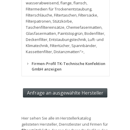
wasserabweisend
,
flange
,
flansch
,
Filtermedien für Trockenentstaubung
,
Filterschläuche
,
Filtertaschen
,
Filtersäcke
,
Filterpatronen
,
Stützkörbe
,
Taschenfiltereinsätze
,
Chemiefasermatten
,
Glasfasermatten
,
Paintstopgrün
,
Bodenfilter
,
Deckenfilter
,
Entstaubungstechnik
,
Luft- und
Klimatechnik
,
Filtertücher
,
Spannbänder
,
Kassettenfilter
,
Distanzmatten">
,
Firmen-Profil TK-Technische Konfektion
GmbH anzeigen
Hier sehen Sie alle im Herstellerkatalog
gelisteten Hersteller, Dienstleister und Firmen für