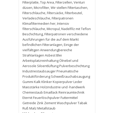
Filterplatte
,
Top Area
,
Filterzellen
,
Venturi
düsen
,
Microfilter
,
Wir stellen Filtertaschen
,
Filterschläuche
,
Filtersäcke
,
Filterbeutel
,
Verladeschläuche
,
Filterpatronen
Klimafiltermedien her
,
Intensiv
filterschläuche
,
Micropul
,
Nadelfilz mit Teflon
Beschichtung
,
Filterpatronen verschiedene
Ausführungen für die auf dem Markt
befindlichen Filteranlagen
,
Einige der
vielfältigen Anwendungbereiche
Strahlanlagen Asbest Blei
Arbeitsplatzreinhaltung Ölnebel und
Aerosole Siloentlüftung Pulverbeschichtung
Industriestaubsauger Pneumatische
Produktförderung Schweißrauchabsaugung
Gummi Kalk Klinker Kopierpulver Leder
Maisstärke Holzindustrie und -handwerk
Chemiestaub Emaillack Reinraumtechnik
Eternit Feuerlöschpulver Futtermittel
Getreide Zink Zement Waschpulver Tabak
Ruß Malz Metallstaub