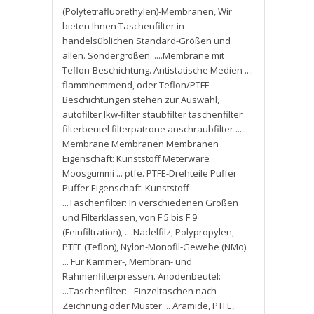
(Polytetrafluorethylen)-Membranen
,
Wir
bieten Ihnen Taschenfilter in
handelsüblichen Standard-Größen und
allen. Sondergrößen. ....Membrane mit
Teflon-Beschichtung. Antistatische Medien ....
flammhemmend
,
oder Teflon/PTFE
Beschichtungen stehen zur Auswahl
,
autofilter lkw-filter staubfilter taschenfilter
filterbeutel filterpatrone anschraubfilter ......
Membrane Membranen Membranen
Eigenschaft: Kunststoff Meterware
Moosgummi ... ptfe. PTFE-Drehteile Puffer
Puffer Eigenschaft: Kunststoff
...Taschenfilter: In verschiedenen Größen
und Filterklassen
,
von F 5 bis F 9
(Feinfiltration)
,
... Nadelfilz
,
Polypropylen
,
PTFE (Teflon)
,
Nylon-Monofil-Gewebe (NMo).
... Für Kammer-
,
Membran- und
Rahmenfilterpressen. Anodenbeutel:
...Taschenfilter: - Einzeltaschen nach
Zeichnung oder Muster ... Aramide
,
PTFE
,