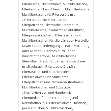
Filtertasche
,
Filterschlauch
,
Multifiltertasche
,
Filtertasche
,
Filterschlauch ... Multifiltertasche
Multifiltertasche für Filtergeräte mit
...Filterschläuche
,
Filtertaschen
,
Filterpatronen
,
Filtersäcke
,
Filterbeutel
,
Multifiltertasche
,
Produktfilter
,
Abluftfilter
,
Filterpressentücher
,
...Filtertaschen und
Multifiltertaschen für alle gängigen Hersteller
sowie Sonderanfertigungen nach Zeichnung
oder Muster. ...Filterschlauch ueber
Kunststoffpatrone · Multifiltertasche ·
Sternfilter · Staub · Bodenschleifmaschine
mit Staubsack · Filtertasche Dichtfilz
,
Filtertaschen und Taschenrahmen;
Filterschläuche und Stützkörbe;
Filterpatronen und Patronenaufnahmen;
Multifiltertaschen und Stützgitter
...Konfektion von und Handel mit
Filtermedien für die Entstaubung und
Naßfiltration
,
z.B.. Filterschläuche
,
-taschen
,
-
pressentücher
,
Multifiltertaschen
,