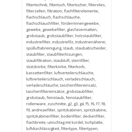
filtertechnik
,
filtertuch
,
filtertücher
,
filtervlies
,
filterzellen
,
filtration
,
flachfilterelemente
,
flachschlauch
,
flachschläuche
,
flachschlauchfilter
,
förderrinnengewebe
,
gewebe
,
gewebefilter
,
glasfasermatten
,
grobstaub
,
grobstaubfilter
,
holzstaubfilter
,
industriefilter
,
industriefilz
,
industrienäherei
,
spülluftabreinigung
,
staub
,
staubabscheider
,
staubfilter
,
staubfilterlösungen
,
staubfiltration
,
staubluft
,
sternfilter
,
stützkörbe
,
filterkörbe
,
filterkorb
,
kassettenfilter
,
luftverteilerschläuche
,
luftverteilerschlauch
,
verladeschlauch
,
verladeschläuche
,
taschenfiltereinsatz
,
taschenfiltereinsätze
,
grobstaubfilter
,
grobstaub
,
feinstaub
,
feinstaubfilter
,
rollenware
,
zuschnitte
,
g2
,
g3
,
g4
,
f5
,
f6
,
f7
,
f8
,
f9
,
andreaefilter
,
spritzkabinen
,
spritzkabine
,
spritzkabinenfilter
,
bodenfilter
,
deckenfilter
,
flachbreite
,
umschlag mit kordel
,
lochplatte
,
luftdurchlässigkeit
,
filtertype
,
filtertypen
,