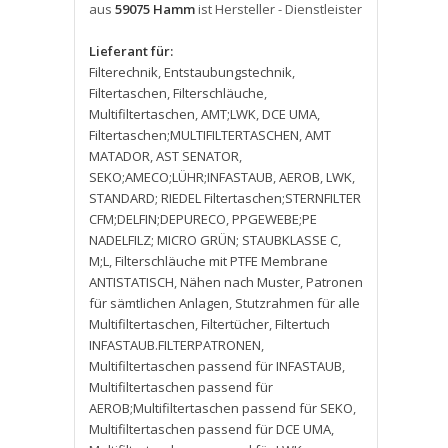
aus
59075 Hamm
ist Hersteller - Dienstleister
Lieferant für:
Filterechnik
,
Entstaubungstechnik
,
Filtertaschen
,
Filterschläuche
,
Multifiltertaschen
,
AMT;LWK
,
DCE UMA
,
Filtertaschen;MULTIFILTERTASCHEN
,
AMT
MATADOR
,
AST SENATOR
,
SEKO;AMECO;LÜHR;INFASTAUB
,
AEROB
,
LWK
,
STANDARD; RIEDEL Filtertaschen;STERNFILTER
CFM;DELFIN;DEPURECO
,
PPGEWEBE;PE
NADELFILZ; MICRO GRÜN; STAUBKLASSE C
,
M;L
,
Filterschläuche mit PTFE Membrane
ANTISTATISCH
,
Nähen nach Muster
,
Patronen
für sämtlichen Anlagen
,
Stutzrahmen für alle
Multifiltertaschen
,
Filtertücher
,
Filtertuch
INFASTAUB.FILTERPATRONEN
,
Multifiltertaschen passend für INFASTAUB
,
Multifiltertaschen passend für
AEROB;Multifiltertaschen passend für SEKO
,
Multifiltertaschen passend für DCE UMA
,