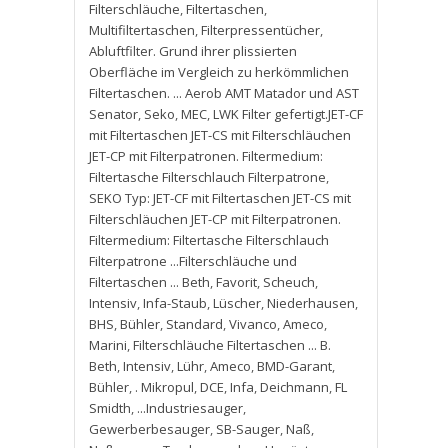
Filterschläuche
,
Filtertaschen
,
Multifiltertaschen
,
Filterpressentücher
,
Abluftfilter. Grund ihrer plissierten
Oberfläche im Vergleich zu herkömmlichen
Filtertaschen. ... Aerob AMT Matador und AST
Senator
,
Seko
,
MEC
,
LWK Filter gefertigt.JET-CF
mit Filtertaschen JET-CS mit Filterschläuchen
JET-CP mit Filterpatronen. Filtermedium:
Filtertasche Filterschlauch Filterpatrone
,
SEKO Typ: JET-CF mit Filtertaschen JET-CS mit
Filterschläuchen JET-CP mit Filterpatronen.
Filtermedium: Filtertasche Filterschlauch
Filterpatrone ...Filterschläuche und
Filtertaschen ... Beth
,
Favorit
,
Scheuch
,
Intensiv
,
Infa-Staub
,
Lüscher
,
Niederhausen
,
BHS
,
Bühler
,
Standard
,
Vivanco
,
Ameco
,
Marini
,
Filterschläuche Filtertaschen ... B.
Beth
,
Intensiv
,
Lühr
,
Ameco
,
BMD-Garant
,
Bühler
,
. Mikropul
,
DCE
,
Infa
,
Deichmann
,
FL
Smidth
,
...Industriesauger
,
Gewerberbesauger
,
SB-Sauger
,
Naß
,