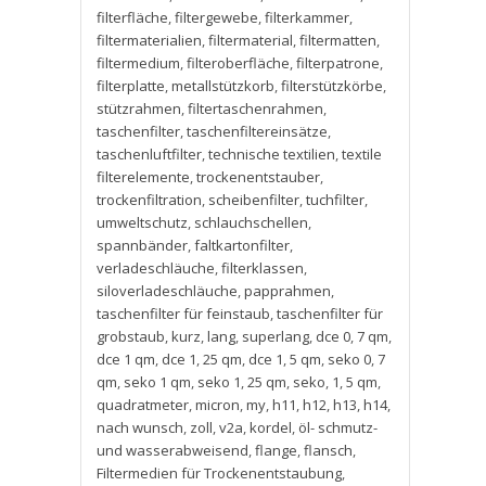
filterfläche
,
filtergewebe
,
filterkammer
,
filtermaterialien
,
filtermaterial
,
filtermatten
,
filtermedium
,
filteroberfläche
,
filterpatrone
,
filterplatte
,
metallstützkorb
,
filterstützkörbe
,
stützrahmen
,
filtertaschenrahmen
,
taschenfilter
,
taschenfiltereinsätze
,
taschenluftfilter
,
technische textilien
,
textile
filterelemente
,
trockenentstauber
,
trockenfiltration
,
scheibenfilter
,
tuchfilter
,
umweltschutz
,
schlauchschellen
,
spannbänder
,
faltkartonfilter
,
verladeschläuche
,
filterklassen
,
siloverladeschläuche
,
papprahmen
,
taschenfilter für feinstaub
,
taschenfilter für
grobstaub
,
kurz
,
lang
,
superlang
,
dce 0
,
7 qm
,
dce 1 qm
,
dce 1
,
25 qm
,
dce 1
,
5 qm
,
seko 0
,
7
qm
,
seko 1 qm
,
seko 1
,
25 qm
,
seko
,
1
,
5 qm
,
quadratmeter
,
micron
,
my
,
h11
,
h12
,
h13
,
h14
,
nach wunsch
,
zoll
,
v2a
,
kordel
,
öl- schmutz-
und wasserabweisend
,
flange
,
flansch
,
Filtermedien für Trockenentstaubung
,