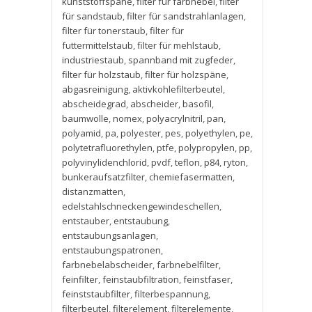
kunststoffspäne
,
filter für farbnebel
,
filter
für sandstaub
,
filter für sandstrahlanlagen
,
filter für tonerstaub
,
filter für
futtermittelstaub
,
filter für mehlstaub
,
industriestaub
,
spannband mit zugfeder
,
filter für holzstaub
,
filter für holzspäne
,
abgasreinigung
,
aktivkohlefilterbeutel
,
abscheidegrad
,
abscheider
,
basofil
,
baumwolle
,
nomex
,
polyacrylnitril
,
pan
,
polyamid
,
pa
,
polyester
,
pes
,
polyethylen
,
pe
,
polytetrafluorethylen
,
ptfe
,
polypropylen
,
pp
,
polyvinylidenchlorid
,
pvdf
,
teflon
,
p84
,
ryton
,
bunkeraufsatzfilter
,
chemiefasermatten
,
distanzmatten
,
edelstahlschneckengewindeschellen
,
entstauber
,
entstaubung
,
entstaubungsanlagen
,
entstaubungspatronen
,
farbnebelabscheider
,
farbnebelfilter
,
feinfilter
,
feinstaubfiltration
,
feinstfaser
,
feinststaubfilter
,
filterbespannung
,
filterbeutel
,
filterelement
,
filterelemente
,