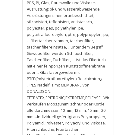
PPS
,
PI
,
Glas
,
Baumwolle und Viskose.
Ausrüstung: öl- und wasserabweisende
Ausrüstungen
,
membranbeschichtet
,
siliconisiert
,
teflonisiert
,
antistatisch
,
polyester
,
pes
,
polyethylen
,
pe
,
polytetrafluorethylen
,
ptfe
,
polypropylen
,
pp
,
... filtertaschenrahmen
,
taschenfilter
,
taschenfiltereinsätze
,
...Unter dem Begriff
Gewebefilter werden Schlauchfilter
,
Taschenfilter
,
Tuchfilter
,
.... ist das Filtertuch
mit einer feinporigen Kunststoffmembrane
oder ... Glasfasergewebe mit
PTFE(Polytetrafluorethylen)-Beschichtung
...PES Nadelfilz mit MEMBRANE von
DONALDSON:
TETRATEX;EPITRONIC;EXTRREME;RELEASE...Wir
verkaufen Moosgummi schnur oder Kordel
alle durchmesser: 10 mm
,
12 mm
,
15 mm
,
20
mm....Individuell gefertigt aus Polypropylen
,
Polyamid
,
Polyester
,
Polyacryl und Viskose. ...
Filterschläuche; Filtertaschen;