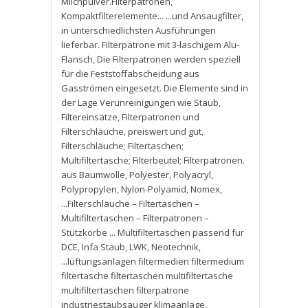
Milchpulver.Filterpatronen
,
Kompaktfilterelemente... ...und Ansaugfilter
,
in unterschiedlichsten Ausführungen
lieferbar. Filterpatrone mit 3-laschigem Alu-
Flansch
,
Die Filterpatronen werden speziell
für die Feststoffabscheidung aus
Gasströmen eingesetzt. Die Elemente sind in
der Lage Verunreinigungen wie Staub
,
Filtereinsätze
,
Filterpatronen und
Filterschläuche
,
preiswert und gut
,
Filterschläuche; Filtertaschen;
Multifiltertasche; Filterbeutel; Filterpatronen.
aus Baumwolle
,
Polyester
,
Polyacryl
,
Polypropylen
,
Nylon-Polyamid
,
Nomex
,
...Filterschläuche – Filtertaschen –
Multifiltertaschen – Filterpatronen –
Stützkörbe ... Multifiltertaschen passend für
DCE
,
Infa Staub
,
LWK
,
Neotechnik
,
...lüftungsanlagen filtermedien filtermedium
filtertasche filtertaschen multifiltertasche
multifiltertaschen filterpatrone
industriestaubsauger klimaanlage
,