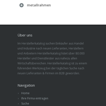
metallrahmen
Über uns
Im Herstellerkatalog suchen Einkäufer aus Handel
und Industrie nach neuen Lieferanten, Herstellern
und Anbietern Herstellerkatalog listet über 80.000
Hersteller und Dienstleister aus nahezu allen
Wirtschaftsbereichen. Herstellerkatalog ist zu einem
führenden Werkzeug bei der täglichen Suche nach
neuen Lieferanten & Firmen im B2B geworden.
Navigation
Home
Ihre Firma eintragen
Suche