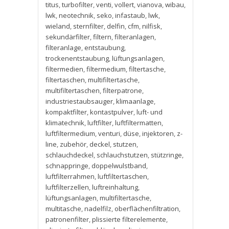
titus
,
turbofilter
,
venti
,
vollert
,
vianova
,
wibau
,
lwk
,
neotechnik
,
seko
,
infastaub
,
lwk
,
wieland
,
sternfilter
,
delfin
,
cfm
,
nilfisk
,
sekundärfilter
,
filtern
,
filteranlagen
,
filteranlage
,
entstaubung
,
trockenentstaubung
,
lüftungsanlagen
,
filtermedien
,
filtermedium
,
filtertasche
,
filtertaschen
,
multifiltertasche
,
multifiltertaschen
,
filterpatrone
,
industriestaubsauger
,
klimaanlage
,
kompaktfilter
,
kontastpulver
,
luft- und
klimatechnik
,
luftfilter
,
luftfiltermatten
,
luftfiltermedium
,
venturi
,
düse
,
injektoren
,
z-
line
,
zubehör
,
deckel
,
stutzen
,
schlauchdeckel
,
schlauchstutzen
,
stützringe
,
schnappringe
,
doppelwulstband
,
luftfilterrahmen
,
luftfiltertaschen
,
luftfilterzellen
,
luftreinhaltung
,
lüftungsanlagen
,
multifiltertasche
,
multitasche
,
nadelfilz
,
oberflächenfiltration
,
patronenfilter
,
plissierte filterelemente
,