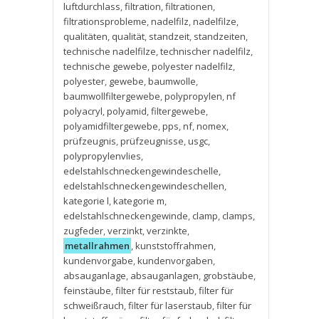
luftdurchlass
,
filtration
,
filtrationen
,
filtrationsprobleme
,
nadelfilz
,
nadelfilze
,
qualitäten
,
qualität
,
standzeit
,
standzeiten
,
technische nadelfilze
,
technischer nadelfilz
,
technische gewebe
,
polyester nadelfilz
,
polyester
,
gewebe
,
baumwolle
,
baumwollfiltergewebe
,
polypropylen
,
nf
polyacryl
,
polyamid
,
filtergewebe
,
polyamidfiltergewebe
,
pps
,
nf
,
nomex
,
prüfzeugnis
,
prüfzeugnisse
,
usgc
,
polypropylenvlies
,
edelstahlschneckengewindeschelle
,
edelstahlschneckengewindeschellen
,
kategorie l
,
kategorie m
,
edelstahlschneckengewinde
,
clamp
,
clamps
,
zugfeder
,
verzinkt
,
verzinkte
,
metallrahmen
,
kunststoffrahmen
,
kundenvorgabe
,
kundenvorgaben
,
absauganlage
,
absauganlagen
,
grobstäube
,
feinstäube
,
filter für reststaub
,
filter für
schweißrauch
,
filter für laserstaub
,
filter für