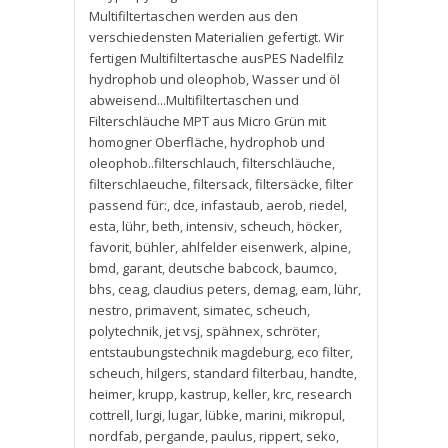
Multifiltertaschen werden aus den
verschiedensten Materialien gefertigt. Wir
fertigen Multifiltertasche ausPES Nadelfilz
hydrophob und oleophob
,
Wasser und öl
abweisend...Multifiltertaschen und
Filterschläuche MPT aus Micro Grün mit
homogner Oberfläche
,
hydrophob und
oleophob..filterschlauch
,
filterschläuche
,
filterschlaeuche
,
filtersack
,
filtersäcke
,
filter
passend für:
,
dce
,
infastaub
,
aerob
,
riedel
,
esta
,
lühr
,
beth
,
intensiv
,
scheuch
,
höcker
,
favorit
,
bühler
,
ahlfelder eisenwerk
,
alpine
,
bmd
,
garant
,
deutsche babcock
,
baumco
,
bhs
,
ceag
,
claudius peters
,
demag
,
eam
,
lühr
,
nestro
,
primavent
,
simatec
,
scheuch
,
polytechnik
,
jet vsj
,
spähnex
,
schröter
,
entstaubungstechnik magdeburg
,
eco filter
,
scheuch
,
hilgers
,
standard filterbau
,
handte
,
heimer
,
krupp
,
kastrup
,
keller
,
krc
,
research
cottrell
,
lurgi
,
lugar
,
lübke
,
marini
,
mikropul
,
nordfab
,
pergande
,
paulus
,
rippert
,
seko
,