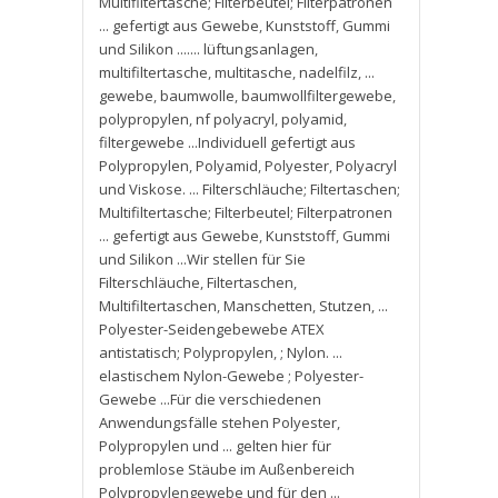
Multifiltertasche; Filterbeutel; Filterpatronen
... gefertigt aus Gewebe
,
Kunststoff
,
Gummi
und Silikon ....... lüftungsanlagen
,
multifiltertasche
,
multitasche
,
nadelfilz
,
...
gewebe
,
baumwolle
,
baumwollfiltergewebe
,
polypropylen
,
nf polyacryl
,
polyamid
,
filtergewebe ...Individuell gefertigt aus
Polypropylen
,
Polyamid
,
Polyester
,
Polyacryl
und Viskose. ... Filterschläuche; Filtertaschen;
Multifiltertasche; Filterbeutel; Filterpatronen
... gefertigt aus Gewebe
,
Kunststoff
,
Gummi
und Silikon ...Wir stellen für Sie
Filterschläuche
,
Filtertaschen
,
Multifiltertaschen
,
Manschetten
,
Stutzen
,
...
Polyester-Seidengebewebe ATEX
antistatisch; Polypropylen
,
; Nylon. ...
elastischem Nylon-Gewebe ; Polyester-
Gewebe ...Für die verschiedenen
Anwendungsfälle stehen Polyester
,
Polypropylen und ... gelten hier für
problemlose Stäube im Außenbereich
Polypropylengewebe und für den ...