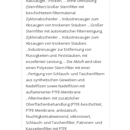
Naßsauger
,
Trocken
,
... ohne Umrüstung
(Sternfilter) Großer Sternfilter mit
beschichtetem Filtermaterial.
Zyklonabscheider ... Industriesauger zum
Absaugen von trockenen Stäuben. ...Großer
Sternfilter mit automatischer Filterreinigung.
Zyklonabscheider ... Industriesauger zum
Absaugen von trockenen Stäuben.
...Industriesauger zur Entfernung von
Flüssigkeiten und. Feststäuben
,
mit
exzellenter Leistung
,
... Die Abluft wird über
einen Polyester-Stern-Filter mit einer
...Fertigung von Schlauch- und Taschenfiltern
aus synthetischen Geweben und.
Nadelfilzen sowie Nadelfilzen mit
auflaminierter PTFE-Membrane
...Filtermedien: mit zusätzlicher
Oberflächenbehandlung (PTFE-beschichtet
,
PTFE-Membrane
,
antistatisch
,
feuchtigkeitsabweisend
,
silikonisiert
,
Schlauch- und Taschenfilter
,
Patronen- und
Kassettenfilter mit PTFE