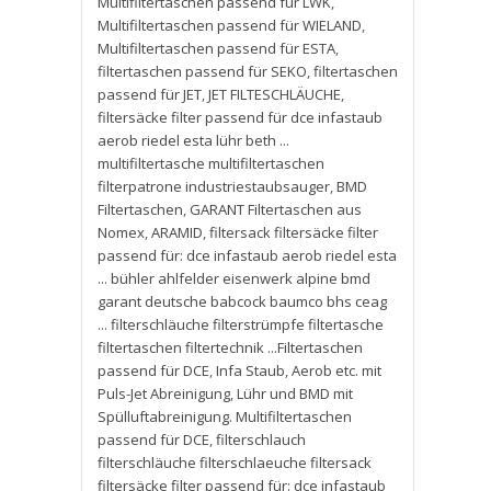
Multifiltertaschen passend für LWK
,
Multifiltertaschen passend für WIELAND
,
Multifiltertaschen passend für ESTA
,
filtertaschen passend für SEKO
,
filtertaschen
passend für JET
,
JET FILTESCHLÄUCHE
,
filtersäcke filter passend für dce infastaub
aerob riedel esta lühr beth ...
multifiltertasche multifiltertaschen
filterpatrone industriestaubsauger
,
BMD
Filtertaschen
,
GARANT Filtertaschen aus
Nomex
,
ARAMID
,
filtersack filtersäcke filter
passend für: dce infastaub aerob riedel esta
... bühler ahlfelder eisenwerk alpine bmd
garant deutsche babcock baumco bhs ceag
... filterschläuche filterstrümpfe filtertasche
filtertaschen filtertechnik ...Filtertaschen
passend für DCE
,
Infa Staub
,
Aerob etc. mit
Puls-Jet Abreinigung
,
Lühr und BMD mit
Spülluftabreinigung. Multifiltertaschen
passend für DCE
,
filterschlauch
filterschläuche filterschlaeuche filtersack
filtersäcke filter passend für: dce infastaub