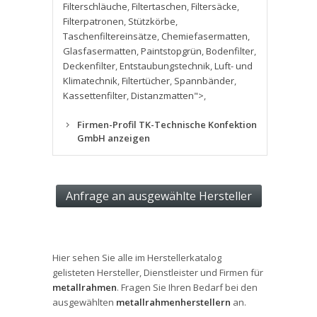
Filterschläuche
,
Filtertaschen
,
Filtersäcke
,
Filterpatronen
,
Stützkörbe
,
Taschenfiltereinsätze
,
Chemiefasermatten
,
Glasfasermatten
,
Paintstopgrün
,
Bodenfilter
,
Deckenfilter
,
Entstaubungstechnik
,
Luft- und
Klimatechnik
,
Filtertücher
,
Spannbänder
,
Kassettenfilter
,
Distanzmatten">
,
Firmen-Profil TK-Technische Konfektion
GmbH anzeigen
Hier sehen Sie alle im Herstellerkatalog
gelisteten Hersteller, Dienstleister und Firmen für
metallrahmen
. Fragen Sie Ihren Bedarf bei den
ausgewählten
metallrahmenherstellern
an.