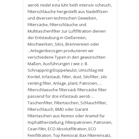
aerob riedel esta lühr beth intensiv scheuch
,
Filterschläuche hergestellt aus Nadelfilzen
und diversen technischen Geweben
,
Filtersäcke
,
Filterschläuche und
Multitaschenfilter zur Luftfiltration dienen
der Entstaubung in Gießereien
,
Mischwerken
,
Silos
,
Brennereien oder
...Anlagenbezogen produzieren wir
verschiedene Typen in den gewünschten
Maßen
,
Ausführungen ( wie z. B.
Schnappring/Doppelwulst
,
Umschlag mit
Kordel
,
Infastaub
,
Filter
,
dust
,
Silofilter
,
silo
venting filter
,
Anlage
,
plant
,
Patronen
,
...
filterschlaeuche filtersack filtersäcke filter
passend für dce infastaub aerob ...
Taschenfilter
,
Filtertaschen
,
Schlauchfilter
,
Filterschlauch
,
BMD oder Garant
Filtertaschen aus Nomex oder Aramid für
Asphaltherstellung
,
Filterpatronen
,
Patronen
,
Cean Filtri
,
ECO Absolutfiltration
,
ECO
Feinfiltration
,
Top Removal
,
Bax Filtereinsatz
,