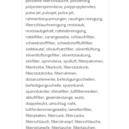
plissierte filterschläuche
,
plissierung
,
polyesterspinnvliese
,
polypropylenvlies
,
pulse jet
,
pulsejet
,
pulse-jet
,
rahmenbespannungen
,
rauchgas reinigung
,
filterschlauchreinigung
,
reststaub
,
reststaubgehalt
,
rüttelabreinigung
,
rüttelfilter
,
sarangewebe
,
schlauchfilter
,
schwebstofffilter
,
schwebstoffluftfilter
,
siebbeutel
,
siloaufsatzfilter
,
siloentlüftung
,
siloentlüftungsfilter
,
siloentstaubung
,
silofilter
,
spinnvliese
,
spülluft
,
filterpatronen
,
filterkörbe
,
filterkorb
,
filterstützkorb
,
filterstützkörbe
,
filterrahmen
,
distanzelemente
,
befestigungsschellen
,
befestigungsschelle
,
spannband
,
spannbänder
,
klimafilter
,
luftfiltermedien
,
abluftfilter
,
gewindestange
,
wulst
,
doppelwulst
,
umschlag
,
naht
,
luftförderinnengewebe
,
lamellenfilter
,
filterplatten
,
filtersack
,
filtersäcke
,
filterschlauch
,
filterstrumpf
,
filterschläuche
,
filterstrümpfe
,
filtertasche
,
filtertaschen
,