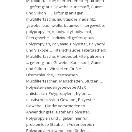
Multifiltertasche; Filterbeutel; Filterpatronen
... gefertigt aus Gewebe
,
Kunststoff
,
Gummi
und Silikon ....... lüftungsanlagen
,
multifiltertasche
,
multitasche
,
nadelfilz
,
...
gewebe
,
baumwolle
,
baumwollfiltergewebe
,
polypropylen
,
nf polyacryl
,
polyamid
,
filtergewebe ...Individuell gefertigt aus
Polypropylen
,
Polyamid
,
Polyester
,
Polyacryl
und Viskose. ... Filterschläuche; Filtertaschen;
Multifiltertasche; Filterbeutel; Filterpatronen
... gefertigt aus Gewebe
,
Kunststoff
,
Gummi
und Silikon ...Wir stellen für Sie
Filterschläuche
,
Filtertaschen
,
Multifiltertaschen
,
Manschetten
,
Stutzen
,
...
Polyester-Seidengebewebe ATEX
antistatisch; Polypropylen
,
; Nylon. ...
elastischem Nylon-Gewebe ; Polyester-
Gewebe ...Für die verschiedenen
Anwendungsfälle stehen Polyester
,
Polypropylen und ... gelten hier für
problemlose Stäube im Außenbereich
Polypropylengewebe und für den ...