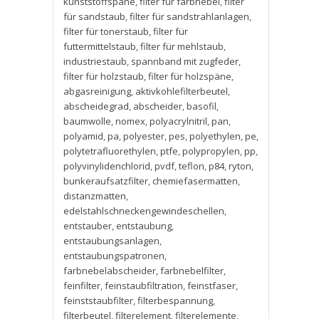
kunststoffspäne
,
filter für farbnebel
,
filter
für sandstaub
,
filter für sandstrahlanlagen
,
filter für tonerstaub
,
filter für
futtermittelstaub
,
filter für mehlstaub
,
industriestaub
,
spannband mit zugfeder
,
filter für holzstaub
,
filter für holzspäne
,
abgasreinigung
,
aktivkohlefilterbeutel
,
abscheidegrad
,
abscheider
,
basofil
,
baumwolle
,
nomex
,
polyacrylnitril
,
pan
,
polyamid
,
pa
,
polyester
,
pes
,
polyethylen
,
pe
,
polytetrafluorethylen
,
ptfe
,
polypropylen
,
pp
,
polyvinylidenchlorid
,
pvdf
,
teflon
,
p84
,
ryton
,
bunkeraufsatzfilter
,
chemiefasermatten
,
distanzmatten
,
edelstahlschneckengewindeschellen
,
entstauber
,
entstaubung
,
entstaubungsanlagen
,
entstaubungspatronen
,
farbnebelabscheider
,
farbnebelfilter
,
feinfilter
,
feinstaubfiltration
,
feinstfaser
,
feinststaubfilter
,
filterbespannung
,
filterbeutel
,
filterelement
,
filterelemente
,