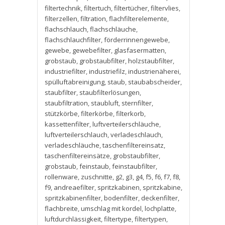
filtertechnik
,
filtertuch
,
filtertücher
,
filtervlies
,
filterzellen
,
filtration
,
flachfilterelemente
,
flachschlauch
,
flachschläuche
,
flachschlauchfilter
,
förderrinnengewebe
,
gewebe
,
gewebefilter
,
glasfasermatten
,
grobstaub
,
grobstaubfilter
,
holzstaubfilter
,
industriefilter
,
industriefilz
,
industrienäherei
,
spülluftabreinigung
,
staub
,
staubabscheider
,
staubfilter
,
staubfilterlösungen
,
staubfiltration
,
staubluft
,
sternfilter
,
stützkörbe
,
filterkörbe
,
filterkorb
,
kassettenfilter
,
luftverteilerschläuche
,
luftverteilerschlauch
,
verladeschlauch
,
verladeschläuche
,
taschenfiltereinsatz
,
taschenfiltereinsätze
,
grobstaubfilter
,
grobstaub
,
feinstaub
,
feinstaubfilter
,
rollenware
,
zuschnitte
,
g2
,
g3
,
g4
,
f5
,
f6
,
f7
,
f8
,
f9
,
andreaefilter
,
spritzkabinen
,
spritzkabine
,
spritzkabinenfilter
,
bodenfilter
,
deckenfilter
,
flachbreite
,
umschlag mit kordel
,
lochplatte
,
luftdurchlässigkeit
,
filtertype
,
filtertypen
,