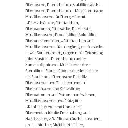
Filtertasche
,
Filterschlauch
,
Multifiltertasche
,
Filtertasche
,
Filterschlauch ... Multifiltertasche
Multifiltertasche für Filtergeräte mit
...Filterschläuche
,
Filtertaschen
,
Filterpatronen
,
Filtersäcke
,
Filterbeutel
,
Multifiltertasche
,
Produktfilter
,
Abluftfilter
,
Filterpressentücher
,
...Filtertaschen und
Multifiltertaschen für alle gängigen Hersteller
sowie Sonderanfertigungen nach Zeichnung
oder Muster. ...Filterschlauch ueber
Kunststoffpatrone · Multifiltertasche ·
Sternfilter · Staub · Bodenschleifmaschine
mit Staubsack · Filtertasche Dichtfilz
,
Filtertaschen und Taschenrahmen;
Filterschläuche und Stützkörbe;
Filterpatronen und Patronenaufnahmen;
Multifiltertaschen und Stützgitter
...Konfektion von und Handel mit
Filtermedien für die Entstaubung und
Naßfiltration
,
z.B.. Filterschläuche
,
-taschen
,
-
pressentücher
,
Multifiltertaschen
,