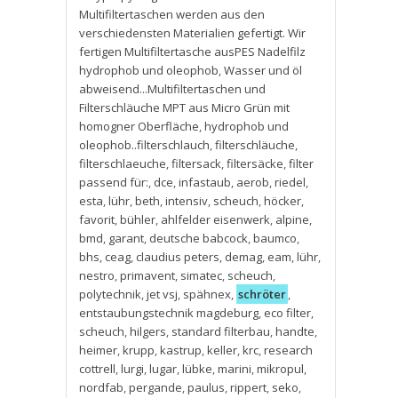
Multifiltertaschen werden aus den
verschiedensten Materialien gefertigt. Wir
fertigen Multifiltertasche ausPES Nadelfilz
hydrophob und oleophob
,
Wasser und öl
abweisend...Multifiltertaschen und
Filterschläuche MPT aus Micro Grün mit
homogner Oberfläche
,
hydrophob und
oleophob..filterschlauch
,
filterschläuche
,
filterschlaeuche
,
filtersack
,
filtersäcke
,
filter
passend für:
,
dce
,
infastaub
,
aerob
,
riedel
,
esta
,
lühr
,
beth
,
intensiv
,
scheuch
,
höcker
,
favorit
,
bühler
,
ahlfelder eisenwerk
,
alpine
,
bmd
,
garant
,
deutsche babcock
,
baumco
,
bhs
,
ceag
,
claudius peters
,
demag
,
eam
,
lühr
,
nestro
,
primavent
,
simatec
,
scheuch
,
polytechnik
,
jet vsj
,
spähnex
,
schröter
,
entstaubungstechnik magdeburg
,
eco filter
,
scheuch
,
hilgers
,
standard filterbau
,
handte
,
heimer
,
krupp
,
kastrup
,
keller
,
krc
,
research
cottrell
,
lurgi
,
lugar
,
lübke
,
marini
,
mikropul
,
nordfab
,
pergande
,
paulus
,
rippert
,
seko
,