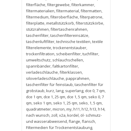
filterfläche
,
filtergewebe
,
filterkammer
,
filtermaterialien
,
filtermaterial
,
filtermatten
,
filtermedium
,
filteroberfläche
,
filterpatrone
,
filterplatte
,
metallstützkorb
,
filterstützkörbe
,
stützrahmen
,
filtertaschenrahmen
,
taschenfilter
,
taschenfiltereinsätze
,
taschenluftfilter
,
technische textilien
,
textile
filterelemente
,
trockenentstauber
,
trockenfiltration
,
scheibenfilter
,
tuchfilter
,
umweltschutz
,
schlauchschellen
,
spannbänder
,
faltkartonfilter
,
verladeschläuche
,
filterklassen
,
siloverladeschläuche
,
papprahmen
,
taschenfilter für feinstaub
,
taschenfilter für
grobstaub
,
kurz
,
lang
,
superlang
,
dce 0
,
7 qm
,
dce 1 qm
,
dce 1
,
25 qm
,
dce 1
,
5 qm
,
seko 0
,
7
qm
,
seko 1 qm
,
seko 1
,
25 qm
,
seko
,
1
,
5 qm
,
quadratmeter
,
micron
,
my
,
h11
,
h12
,
h13
,
h14
,
nach wunsch
,
zoll
,
v2a
,
kordel
,
öl- schmutz-
und wasserabweisend
,
flange
,
flansch
,
Filtermedien für Trockenentstaubung
,