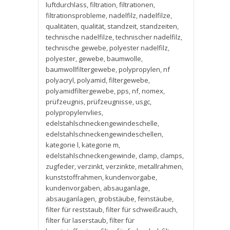
luftdurchlass
,
filtration
,
filtrationen
,
filtrationsprobleme
,
nadelfilz
,
nadelfilze
,
qualitäten
,
qualität
,
standzeit
,
standzeiten
,
technische nadelfilze
,
technischer nadelfilz
,
technische gewebe
,
polyester nadelfilz
,
polyester
,
gewebe
,
baumwolle
,
baumwollfiltergewebe
,
polypropylen
,
nf
polyacryl
,
polyamid
,
filtergewebe
,
polyamidfiltergewebe
,
pps
,
nf
,
nomex
,
prüfzeugnis
,
prüfzeugnisse
,
usgc
,
polypropylenvlies
,
edelstahlschneckengewindeschelle
,
edelstahlschneckengewindeschellen
,
kategorie l
,
kategorie m
,
edelstahlschneckengewinde
,
clamp
,
clamps
,
zugfeder
,
verzinkt
,
verzinkte
,
metallrahmen
,
kunststoffrahmen
,
kundenvorgabe
,
kundenvorgaben
,
absauganlage
,
absauganlagen
,
grobstäube
,
feinstäube
,
filter für reststaub
,
filter für schweißrauch
,
filter für laserstaub
,
filter für