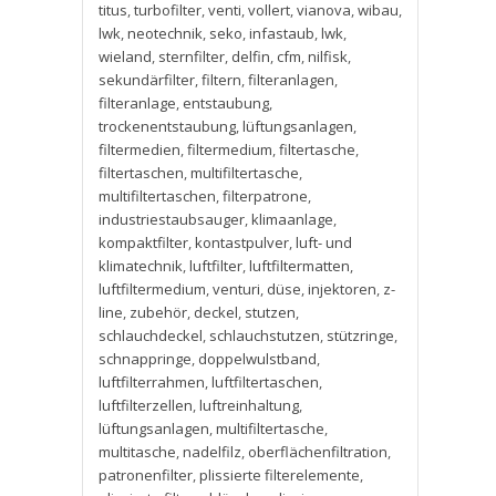
titus
,
turbofilter
,
venti
,
vollert
,
vianova
,
wibau
,
lwk
,
neotechnik
,
seko
,
infastaub
,
lwk
,
wieland
,
sternfilter
,
delfin
,
cfm
,
nilfisk
,
sekundärfilter
,
filtern
,
filteranlagen
,
filteranlage
,
entstaubung
,
trockenentstaubung
,
lüftungsanlagen
,
filtermedien
,
filtermedium
,
filtertasche
,
filtertaschen
,
multifiltertasche
,
multifiltertaschen
,
filterpatrone
,
industriestaubsauger
,
klimaanlage
,
kompaktfilter
,
kontastpulver
,
luft- und
klimatechnik
,
luftfilter
,
luftfiltermatten
,
luftfiltermedium
,
venturi
,
düse
,
injektoren
,
z-
line
,
zubehör
,
deckel
,
stutzen
,
schlauchdeckel
,
schlauchstutzen
,
stützringe
,
schnappringe
,
doppelwulstband
,
luftfilterrahmen
,
luftfiltertaschen
,
luftfilterzellen
,
luftreinhaltung
,
lüftungsanlagen
,
multifiltertasche
,
multitasche
,
nadelfilz
,
oberflächenfiltration
,
patronenfilter
,
plissierte filterelemente
,