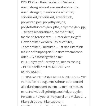
PPS
,
PI
,
Glas
,
Baumwolle und Viskose.
Ausrüstung: öl- und wasserabweisende
Ausrüstungen
,
membranbeschichtet
,
siliconisiert
,
teflonisiert
,
antistatisch
,
polyester
,
pes
,
polyethylen
,
pe
,
polytetrafluorethylen
,
ptfe
,
polypropylen
,
pp
,
... filtertaschenrahmen
,
taschenfilter
,
taschenfiltereinsätze
,
...Unter dem Begriff
Gewebefilter werden Schlauchfilter
,
Taschenfilter
,
Tuchfilter
,
.... ist das Filtertuch
mit einer feinporigen Kunststoffmembrane
oder ... Glasfasergewebe mit
PTFE(Polytetrafluorethylen)-Beschichtung
...PES Nadelfilz mit MEMBRANE von
DONALDSON:
TETRATEX;EPITRONIC;EXTRREME;RELEASE...Wir
verkaufen Moosgummi schnur oder Kordel
alle durchmesser: 10 mm
,
12 mm
,
15 mm
,
20
mm....Individuell gefertigt aus Polypropylen
,
Polyamid
,
Polyester
,
Polyacryl und Viskose. ...
Filterschläuche; Filtertaschen;