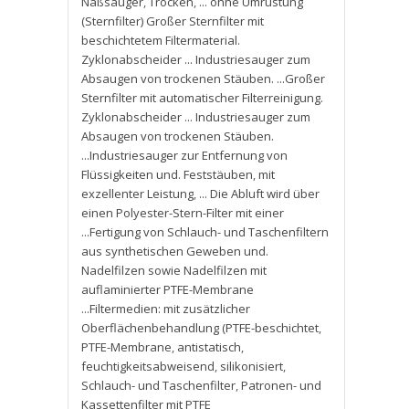
Naßsauger
,
Trocken
,
... ohne Umrüstung
(Sternfilter) Großer Sternfilter mit
beschichtetem Filtermaterial.
Zyklonabscheider ... Industriesauger zum
Absaugen von trockenen Stäuben. ...Großer
Sternfilter mit automatischer Filterreinigung.
Zyklonabscheider ... Industriesauger zum
Absaugen von trockenen Stäuben.
...Industriesauger zur Entfernung von
Flüssigkeiten und. Feststäuben
,
mit
exzellenter Leistung
,
... Die Abluft wird über
einen Polyester-Stern-Filter mit einer
...Fertigung von Schlauch- und Taschenfiltern
aus synthetischen Geweben und.
Nadelfilzen sowie Nadelfilzen mit
auflaminierter PTFE-Membrane
...Filtermedien: mit zusätzlicher
Oberflächenbehandlung (PTFE-beschichtet
,
PTFE-Membrane
,
antistatisch
,
feuchtigkeitsabweisend
,
silikonisiert
,
Schlauch- und Taschenfilter
,
Patronen- und
Kassettenfilter mit PTFE