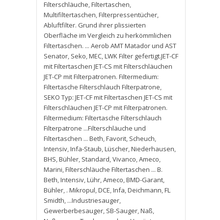
Filterschläuche
,
Filtertaschen
,
Multifiltertaschen
,
Filterpressentücher
,
Abluftfilter. Grund ihrer plissierten
Oberfläche im Vergleich zu herkömmlichen
Filtertaschen. ... Aerob AMT Matador und AST
Senator
,
Seko
,
MEC
,
LWK Filter gefertigt.JET-CF
mit Filtertaschen JET-CS mit Filterschläuchen
JET-CP mit Filterpatronen. Filtermedium:
Filtertasche Filterschlauch Filterpatrone
,
SEKO Typ: JET-CF mit Filtertaschen JET-CS mit
Filterschläuchen JET-CP mit Filterpatronen.
Filtermedium: Filtertasche Filterschlauch
Filterpatrone ...Filterschläuche und
Filtertaschen ... Beth
,
Favorit
,
Scheuch
,
Intensiv
,
Infa-Staub
,
Lüscher
,
Niederhausen
,
BHS
,
Bühler
,
Standard
,
Vivanco
,
Ameco
,
Marini
,
Filterschläuche Filtertaschen ... B.
Beth
,
Intensiv
,
Lühr
,
Ameco
,
BMD-Garant
,
Bühler
,
. Mikropul
,
DCE
,
Infa
,
Deichmann
,
FL
Smidth
,
...Industriesauger
,
Gewerberbesauger
,
SB-Sauger
,
Naß
,