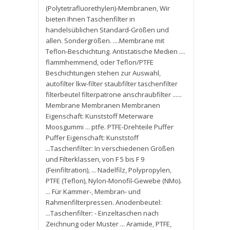
(Polytetrafluorethylen)-Membranen
,
Wir
bieten Ihnen Taschenfilter in
handelsüblichen Standard-Größen und
allen. Sondergrößen. ....Membrane mit
Teflon-Beschichtung. Antistatische Medien ....
flammhemmend
,
oder Teflon/PTFE
Beschichtungen stehen zur Auswahl
,
autofilter lkw-filter staubfilter taschenfilter
filterbeutel filterpatrone anschraubfilter ......
Membrane Membranen Membranen
Eigenschaft: Kunststoff Meterware
Moosgummi ... ptfe. PTFE-Drehteile Puffer
Puffer Eigenschaft: Kunststoff
...Taschenfilter: In verschiedenen Größen
und Filterklassen
,
von F 5 bis F 9
(Feinfiltration)
,
... Nadelfilz
,
Polypropylen
,
PTFE (Teflon)
,
Nylon-Monofil-Gewebe (NMo).
... Für Kammer-
,
Membran- und
Rahmenfilterpressen. Anodenbeutel:
...Taschenfilter: - Einzeltaschen nach
Zeichnung oder Muster ... Aramide
,
PTFE
,