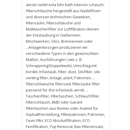
aerob riedel esta lühr beth intensiv scheuch
,
Filterschläuche hergestellt aus Nadelfilzen
und diversen technischen Geweben
,
Filtersäcke
,
Filterschläuche und
Multitaschenfilter zur Luftfiltration dienen
der Entstaubung in Gießereien
,
Mischwerken
,
Silos
,
Brennereien oder
...Anlagenbezogen produzieren wir
verschiedene Typen in den gewünschten
Maßen
,
Ausführungen ( wie z. B.
Schnappring/Doppelwulst
,
Umschlag mit
Kordel
,
Infastaub
,
Filter
,
dust
,
Silofilter
,
silo
venting filter
,
Anlage
,
plant
,
Patronen
,
...
filterschlaeuche filtersack filtersäcke filter
passend für dce infastaub aerob ...
Taschenfilter
,
Filtertaschen
,
Schlauchfilter
,
Filterschlauch
,
BMD oder Garant
Filtertaschen aus Nomex oder Aramid für
Asphaltherstellung
,
Filterpatronen
,
Patronen
,
Cean Filtri
,
ECO Absolutfiltration
,
ECO
Feinfiltration
,
Top Removal
,
Bax Filtereinsatz
,