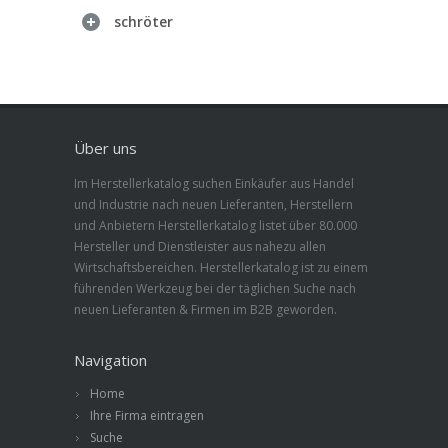
schröter
Über uns
Im Herstellerkatalog suchen Einkäufer aus Handel
und Industrie nach neuen Lieferanten, Herstellern
und Anbietern Herstellerkatalog listet über 80.000
Hersteller und Dienstleister aus nahezu allen
Wirtschaftsbereichen. Herstellerkatalog ist zu einem
führenden Werkzeug bei der täglichen Suche nach
neuen Lieferanten & Firmen im B2B geworden.
Navigation
Home
Ihre Firma eintragen
Suche