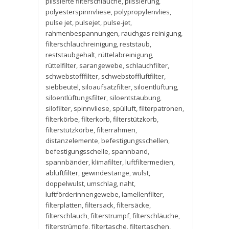
plissierte filterschläuche
,
plissierung
,
polyesterspinnvliese
,
polypropylenvlies
,
pulse jet
,
pulsejet
,
pulse-jet
,
rahmenbespannungen
,
rauchgas reinigung
,
filterschlauchreinigung
,
reststaub
,
reststaubgehalt
,
rüttelabreinigung
,
rüttelfilter
,
sarangewebe
,
schlauchfilter
,
schwebstofffilter
,
schwebstoffluftfilter
,
siebbeutel
,
siloaufsatzfilter
,
siloentlüftung
,
siloentlüftungsfilter
,
siloentstaubung
,
silofilter
,
spinnvliese
,
spülluft
,
filterpatronen
,
filterkörbe
,
filterkorb
,
filterstützkorb
,
filterstützkörbe
,
filterrahmen
,
distanzelemente
,
befestigungsschellen
,
befestigungsschelle
,
spannband
,
spannbänder
,
klimafilter
,
luftfiltermedien
,
abluftfilter
,
gewindestange
,
wulst
,
doppelwulst
,
umschlag
,
naht
,
luftförderinnengewebe
,
lamellenfilter
,
filterplatten
,
filtersack
,
filtersäcke
,
filterschlauch
,
filterstrumpf
,
filterschläuche
,
filterstrümpfe
,
filtertasche
,
filtertaschen
,