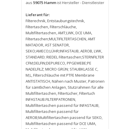
aus
59075 Hamm
ist Hersteller - Dienstleister
Lieferant für:
Filterechnik
,
Entstaubungstechnik
,
Filtertaschen
,
Filterschläuche
,
Multifiltertaschen
,
AMT;LWK
,
DCE UMA
,
Filtertaschen;MULTIFILTERTASCHEN
,
AMT
MATADOR
,
AST SENATOR
,
SEKO;AMECO;LÜHR;INFASTAUB
,
AEROB
,
LWK
,
STANDARD; RIEDEL Filtertaschen;STERNFILTER
CFM;DELFIN;DEPURECO
,
PPGEWEBE;PE
NADELFILZ; MICRO GRÜN; STAUBKLASSE C
,
M;L
,
Filterschläuche mit PTFE Membrane
ANTISTATISCH
,
Nähen nach Muster
,
Patronen
für sämtlichen Anlagen
,
Stutzrahmen für alle
Multifiltertaschen
,
Filtertücher
,
Filtertuch
INFASTAUB.FILTERPATRONEN
,
Multifiltertaschen passend für INFASTAUB
,
Multifiltertaschen passend für
AEROB;Multifiltertaschen passend für SEKO
,
Multifiltertaschen passend für DCE UMA
,