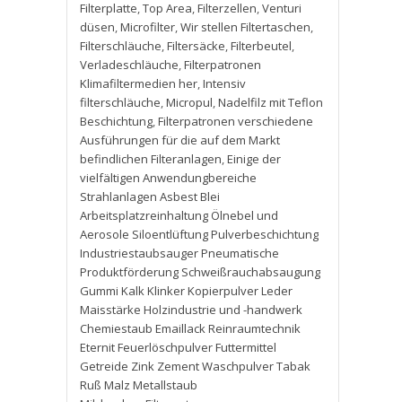
Filterplatte
,
Top Area
,
Filterzellen
,
Venturi
düsen
,
Microfilter
,
Wir stellen Filtertaschen
,
Filterschläuche
,
Filtersäcke
,
Filterbeutel
,
Verladeschläuche
,
Filterpatronen
Klimafiltermedien her
,
Intensiv
filterschläuche
,
Micropul
,
Nadelfilz mit Teflon
Beschichtung
,
Filterpatronen verschiedene
Ausführungen für die auf dem Markt
befindlichen Filteranlagen
,
Einige der
vielfältigen Anwendungbereiche
Strahlanlagen Asbest Blei
Arbeitsplatzreinhaltung Ölnebel und
Aerosole Siloentlüftung Pulverbeschichtung
Industriestaubsauger Pneumatische
Produktförderung Schweißrauchabsaugung
Gummi Kalk Klinker Kopierpulver Leder
Maisstärke Holzindustrie und -handwerk
Chemiestaub Emaillack Reinraumtechnik
Eternit Feuerlöschpulver Futtermittel
Getreide Zink Zement Waschpulver Tabak
Ruß Malz Metallstaub