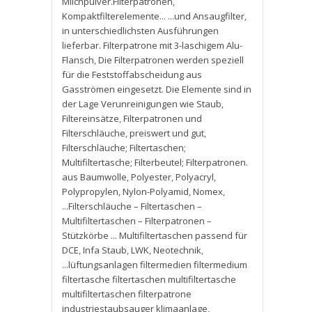
Milchpulver.Filterpatronen
,
Kompaktfilterelemente... ...und Ansaugfilter
,
in unterschiedlichsten Ausführungen
lieferbar. Filterpatrone mit 3-laschigem Alu-
Flansch
,
Die Filterpatronen werden speziell
für die Feststoffabscheidung aus
Gasströmen eingesetzt. Die Elemente sind in
der Lage Verunreinigungen wie Staub
,
Filtereinsätze
,
Filterpatronen und
Filterschläuche
,
preiswert und gut
,
Filterschläuche; Filtertaschen;
Multifiltertasche; Filterbeutel; Filterpatronen.
aus Baumwolle
,
Polyester
,
Polyacryl
,
Polypropylen
,
Nylon-Polyamid
,
Nomex
,
...Filterschläuche – Filtertaschen –
Multifiltertaschen – Filterpatronen –
Stützkörbe ... Multifiltertaschen passend für
DCE
,
Infa Staub
,
LWK
,
Neotechnik
,
...lüftungsanlagen filtermedien filtermedium
filtertasche filtertaschen multifiltertasche
multifiltertaschen filterpatrone
industriestaubsauger klimaanlage
,