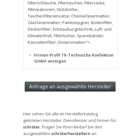
Filterschläuche
,
Filtertaschen
,
Filtersäcke
,
Filterpatronen
,
Stützkörbe
,
Taschenfiltereinsätze
,
Chemiefasermatten
,
Glasfasermatten
,
Paintstopgrün
,
Bodenfilter
,
Deckenfilter
,
Entstaubungstechnik
,
Luft- und
Klimatechnik
,
Filtertücher
,
Spannbänder
,
Kassettenfilter
,
Distanzmatten">
,
Firmen-Profil TK-Technische Konfektion
GmbH anzeigen
Hier sehen Sie alle im Herstellerkatalog
gelisteten Hersteller, Dienstleister und Firmen für
schröter
. Fragen Sie Ihren Bedarf bei den
ausgewählten
schröterherstellern
an.