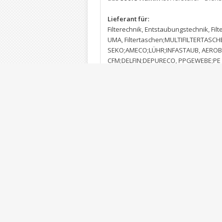
Lieferant für:
Filterechnik
,
Entstaubungstechnik
,
Fil
UMA
,
Filtertaschen;MULTIFILTERTASCH
SEKO;AMECO;LÜHR;INFASTAUB
,
AEROB
CFM;DELFIN;DEPURECO
,
PPGEWEBE;PE 
Filterschläuche mit PTFE Membrane A
Anlagen
,
Stutzrahmen für alle Multifil
INFASTAUB.FILTERPATRONEN
,
Multifil
passend für AEROB;Multifiltertasche
UMA
,
Multifiltertaschen passend für 
Multifiltertaschen passend für ESTA
,
f
JET
,
JET FILTESCHLÄUCHE
,
filtersäcke fi
multifiltertasche multifiltertaschen f
GARANT Filtertaschen aus Nomex
,
AR
aerob riedel esta ... bühler ahlfeld
bhs ceag ... filterschläuche filterstrümp
passend für DCE
,
Infa Staub
,
Aerob etc
Spülluftabreinigung. Multifiltertasch
filterschlaeuche filtersack filtersäcke
intensiv scheuch
,
Filterschläuche her