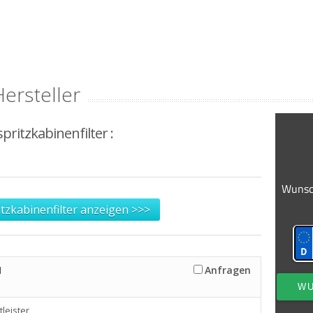
Hersteller
pritzkabinenfilter :
itzkabinenfilter anzeigen >>>
H
Anfragen
tleister