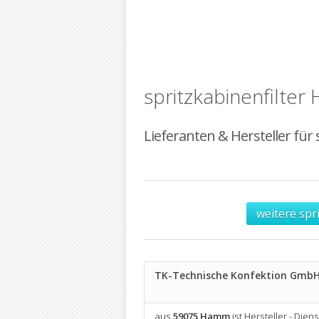
spritzkabinenfilter 
Lieferanten & Hersteller für s
weitere spr
TK-Technische Konfektion Gmb
aus
59075 Hamm
ist Hersteller - Diens