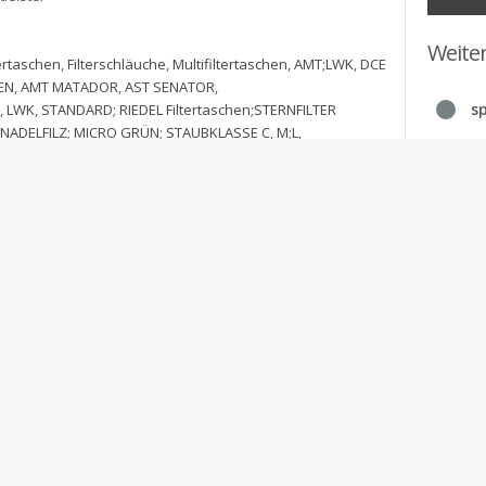
Weite
tertaschen
,
Filterschläuche
,
Multifiltertaschen
,
AMT;LWK
,
DCE
EN
,
AMT MATADOR
,
AST SENATOR
,
sp
,
LWK
,
STANDARD; RIEDEL Filtertaschen;STERNFILTER
NADELFILZ; MICRO GRÜN; STAUBKLASSE C
,
M;L
,
NTISTATISCH
,
Nähen nach Muster
,
Patronen für sämtlichen
tertaschen
,
Filtertücher
,
Filtertuch
tertaschen passend für INFASTAUB
,
Multifiltertaschen
n passend für SEKO
,
Multifiltertaschen passend für DCE
LWK
,
Multifiltertaschen passend für WIELAND
,
iltertaschen passend für SEKO
,
filtertaschen passend für
lter passend für dce infastaub aerob riedel esta lühr beth ...
ilterpatrone industriestaubsauger
,
BMD Filtertaschen
,
AMID
,
filtersack filtersäcke filter passend für: dce infastaub
er eisenwerk alpine bmd garant deutsche babcock baumco
fe filtertasche filtertaschen filtertechnik ...Filtertaschen
. mit Puls-Jet Abreinigung
,
Lühr und BMD mit
en passend für DCE
,
filterschlauch filterschläuche
 filter passend für: dce infastaub aerob riedel esta lühr beth
gestellt aus Nadelfilzen und diversen technischen