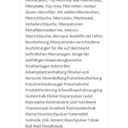
Feinfiltration
,
Top Removal
,
Bax Filtereinsatz
,
Filterplatte
,
Top Area
,
Filterzellen
,
Venturi
düsen
,
Microfilter
,
Wir stellen Filtertaschen
,
Filterschläuche
,
Filtersäcke
,
Filterbeutel
,
Verladeschläuche
,
Filterpatronen
Klimafiltermedien her
,
Intensiv
filterschläuche
,
Micropul
,
Nadelfilz mit Teflon
Beschichtung
,
Filterpatronen verschiedene
Ausführungen für die auf dem Markt
befindlichen Filteranlagen
,
Einige der
vielfältigen Anwendungbereiche
Strahlanlagen Asbest Blei
Arbeitsplatzreinhaltung Ölnebel und
Aerosole Siloentlüftung Pulverbeschichtung
Industriestaubsauger Pneumatische
Produktförderung Schweißrauchabsaugung
Gummi Kalk Klinker Kopierpulver Leder
Maisstärke Holzindustrie und -handwerk
Chemiestaub Emaillack Reinraumtechnik
Eternit Feuerlöschpulver Futtermittel
Getreide Zink Zement Waschpulver Tabak
Ruß Malz Metallstaub