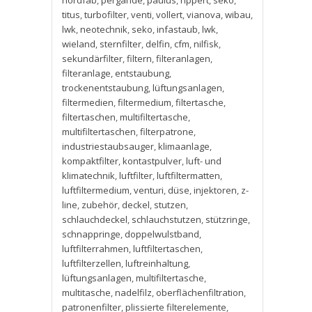
nordfab
,
pergande
,
paulus
,
rippert
,
seko
,
titus
,
turbofilter
,
venti
,
vollert
,
vianova
,
wibau
,
lwk
,
neotechnik
,
seko
,
infastaub
,
lwk
,
wieland
,
sternfilter
,
delfin
,
cfm
,
nilfisk
,
sekundärfilter
,
filtern
,
filteranlagen
,
filteranlage
,
entstaubung
,
trockenentstaubung
,
lüftungsanlagen
,
filtermedien
,
filtermedium
,
filtertasche
,
filtertaschen
,
multifiltertasche
,
multifiltertaschen
,
filterpatrone
,
industriestaubsauger
,
klimaanlage
,
kompaktfilter
,
kontastpulver
,
luft- und
klimatechnik
,
luftfilter
,
luftfiltermatten
,
luftfiltermedium
,
venturi
,
düse
,
injektoren
,
z-
line
,
zubehör
,
deckel
,
stutzen
,
schlauchdeckel
,
schlauchstutzen
,
stützringe
,
schnappringe
,
doppelwulstband
,
luftfilterrahmen
,
luftfiltertaschen
,
luftfilterzellen
,
luftreinhaltung
,
lüftungsanlagen
,
multifiltertasche
,
multitasche
,
nadelfilz
,
oberflächenfiltration
,
patronenfilter
,
plissierte filterelemente
,