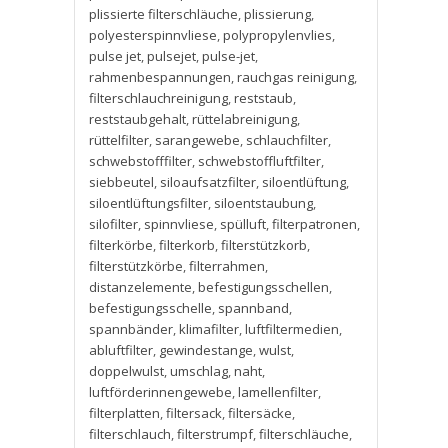
plissierte filterschläuche
,
plissierung
,
polyesterspinnvliese
,
polypropylenvlies
,
pulse jet
,
pulsejet
,
pulse-jet
,
rahmenbespannungen
,
rauchgas reinigung
,
filterschlauchreinigung
,
reststaub
,
reststaubgehalt
,
rüttelabreinigung
,
rüttelfilter
,
sarangewebe
,
schlauchfilter
,
schwebstofffilter
,
schwebstoffluftfilter
,
siebbeutel
,
siloaufsatzfilter
,
siloentlüftung
,
siloentlüftungsfilter
,
siloentstaubung
,
silofilter
,
spinnvliese
,
spülluft
,
filterpatronen
,
filterkörbe
,
filterkorb
,
filterstützkorb
,
filterstützkörbe
,
filterrahmen
,
distanzelemente
,
befestigungsschellen
,
befestigungsschelle
,
spannband
,
spannbänder
,
klimafilter
,
luftfiltermedien
,
abluftfilter
,
gewindestange
,
wulst
,
doppelwulst
,
umschlag
,
naht
,
luftförderinnengewebe
,
lamellenfilter
,
filterplatten
,
filtersack
,
filtersäcke
,
filterschlauch
,
filterstrumpf
,
filterschläuche
,