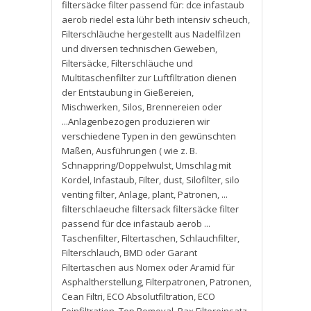
filtersäcke filter passend für: dce infastaub
aerob riedel esta lühr beth intensiv scheuch
,
Filterschläuche hergestellt aus Nadelfilzen
und diversen technischen Geweben
,
Filtersäcke
,
Filterschläuche und
Multitaschenfilter zur Luftfiltration dienen
der Entstaubung in Gießereien
,
Mischwerken
,
Silos
,
Brennereien oder
...Anlagenbezogen produzieren wir
verschiedene Typen in den gewünschten
Maßen
,
Ausführungen ( wie z. B.
Schnappring/Doppelwulst
,
Umschlag mit
Kordel
,
Infastaub
,
Filter
,
dust
,
Silofilter
,
silo
venting filter
,
Anlage
,
plant
,
Patronen
,
...
filterschlaeuche filtersack filtersäcke filter
passend für dce infastaub aerob ...
Taschenfilter
,
Filtertaschen
,
Schlauchfilter
,
Filterschlauch
,
BMD oder Garant
Filtertaschen aus Nomex oder Aramid für
Asphaltherstellung
,
Filterpatronen
,
Patronen
,
Cean Filtri
,
ECO Absolutfiltration
,
ECO