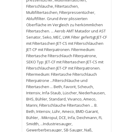
pressentücher
,
Multifiltertaschen
,
Filterschläuche
,
Filtertaschen
,
Multifiltertaschen
,
Filterpressentücher
,
Abluftfilter. Grund ihrer plissierten
Oberfläche im Vergleich zu herkömmlichen
Filtertaschen. ... Aerob AMT Matador und AST
Senator
,
Seko
,
MEC
,
LWK Filter gefertigt.JET-CF
mit Filtertaschen JET-CS mit Filterschläuchen
JET-CP mit Filterpatronen. Filtermedium:
Filtertasche Filterschlauch Filterpatrone
,
SEKO Typ: JET-CF mit Filtertaschen JET-CS mit
Filterschläuchen JET-CP mit Filterpatronen.
Filtermedium: Filtertasche Filterschlauch
Filterpatrone ...Filterschläuche und
Filtertaschen ... Beth
,
Favorit
,
Scheuch
,
Intensiv
,
Infa-Staub
,
Lüscher
,
Niederhausen
,
BHS
,
Bühler
,
Standard
,
Vivanco
,
Ameco
,
Marini
,
Filterschläuche Filtertaschen ... B.
Beth
,
Intensiv
,
Lühr
,
Ameco
,
BMD-Garant
,
Bühler
,
. Mikropul
,
DCE
,
Infa
,
Deichmann
,
FL
Smidth
,
...Industriesauger
,
Gewerberbesauger
,
SB-Sauger
,
Naß
,