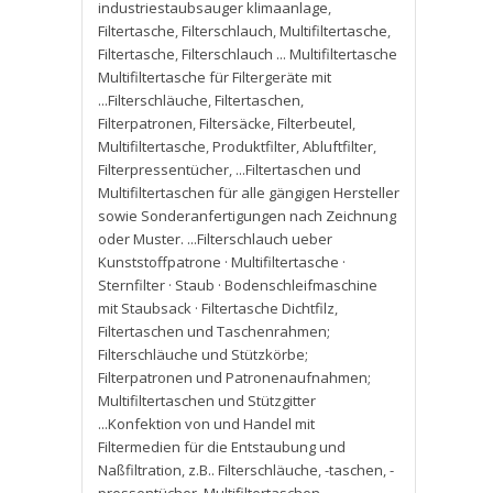
industriestaubsauger klimaanlage
,
Filtertasche
,
Filterschlauch
,
Multifiltertasche
,
Filtertasche
,
Filterschlauch ... Multifiltertasche
Multifiltertasche für Filtergeräte mit
...Filterschläuche
,
Filtertaschen
,
Filterpatronen
,
Filtersäcke
,
Filterbeutel
,
Multifiltertasche
,
Produktfilter
,
Abluftfilter
,
Filterpressentücher
,
...Filtertaschen und
Multifiltertaschen für alle gängigen Hersteller
sowie Sonderanfertigungen nach Zeichnung
oder Muster. ...Filterschlauch ueber
Kunststoffpatrone · Multifiltertasche ·
Sternfilter · Staub · Bodenschleifmaschine
mit Staubsack · Filtertasche Dichtfilz
,
Filtertaschen und Taschenrahmen;
Filterschläuche und Stützkörbe;
Filterpatronen und Patronenaufnahmen;
Multifiltertaschen und Stützgitter
...Konfektion von und Handel mit
Filtermedien für die Entstaubung und
Naßfiltration
,
z.B.. Filterschläuche
,
-taschen
,
-