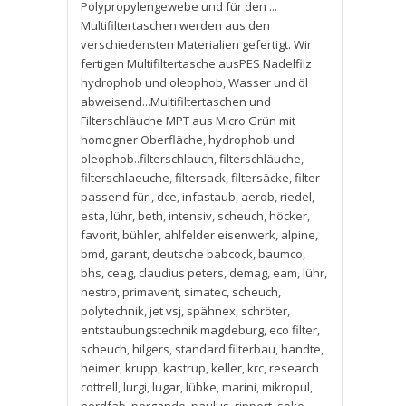
Polypropylengewebe und für den ...
Multifiltertaschen werden aus den
verschiedensten Materialien gefertigt. Wir
fertigen Multifiltertasche ausPES Nadelfilz
hydrophob und oleophob
,
Wasser und öl
abweisend...Multifiltertaschen und
Filterschläuche MPT aus Micro Grün mit
homogner Oberfläche
,
hydrophob und
oleophob..filterschlauch
,
filterschläuche
,
filterschlaeuche
,
filtersack
,
filtersäcke
,
filter
passend für:
,
dce
,
infastaub
,
aerob
,
riedel
,
esta
,
lühr
,
beth
,
intensiv
,
scheuch
,
höcker
,
favorit
,
bühler
,
ahlfelder eisenwerk
,
alpine
,
bmd
,
garant
,
deutsche babcock
,
baumco
,
bhs
,
ceag
,
claudius peters
,
demag
,
eam
,
lühr
,
nestro
,
primavent
,
simatec
,
scheuch
,
polytechnik
,
jet vsj
,
spähnex
,
schröter
,
entstaubungstechnik magdeburg
,
eco filter
,
scheuch
,
hilgers
,
standard filterbau
,
handte
,
heimer
,
krupp
,
kastrup
,
keller
,
krc
,
research
cottrell
,
lurgi
,
lugar
,
lübke
,
marini
,
mikropul
,