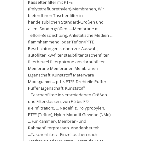
Kassettenfilter mit PTFE
(Polytetrafluorethylen)-Membranen
,
Wir
bieten Ihnen Taschenfilter in
handelsüblichen Standard-Größen und
allen. Sondergrößen. ....Membrane mit
Teflon-Beschichtung. Antistatische Medien ....
flammhemmend
,
oder Teflon/PTFE
Beschichtungen stehen zur Auswahl
,
autofilter lkw-filter staubfilter taschenfilter
filterbeutel filterpatrone anschraubfilter ......
Membrane Membranen Membranen
Eigenschaft: Kunststoff Meterware
Moosgummi ... ptfe. PTFE-Drehteile Puffer
Puffer Eigenschaft: Kunststoff
...Taschenfilter: In verschiedenen Größen
und Filterklassen
,
von F 5 bis F 9
(Feinfiltration)
,
... Nadelfilz
,
Polypropylen
,
PTFE (Teflon)
,
Nylon-Monofil-Gewebe (NMo).
... Für Kammer-
,
Membran- und
Rahmenfilterpressen. Anodenbeutel:
...Taschenfilter: - Einzeltaschen nach