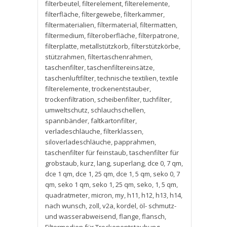
filterbeutel
,
filterelement
,
filterelemente
,
filterfläche
,
filtergewebe
,
filterkammer
,
filtermaterialien
,
filtermaterial
,
filtermatten
,
filtermedium
,
filteroberfläche
,
filterpatrone
,
filterplatte
,
metallstützkorb
,
filterstützkörbe
,
stützrahmen
,
filtertaschenrahmen
,
taschenfilter
,
taschenfiltereinsätze
,
taschenluftfilter
,
technische textilien
,
textile
filterelemente
,
trockenentstauber
,
trockenfiltration
,
scheibenfilter
,
tuchfilter
,
umweltschutz
,
schlauchschellen
,
spannbänder
,
faltkartonfilter
,
verladeschläuche
,
filterklassen
,
siloverladeschläuche
,
papprahmen
,
taschenfilter für feinstaub
,
taschenfilter für
grobstaub
,
kurz
,
lang
,
superlang
,
dce 0
,
7 qm
,
dce 1 qm
,
dce 1
,
25 qm
,
dce 1
,
5 qm
,
seko 0
,
7
qm
,
seko 1 qm
,
seko 1
,
25 qm
,
seko
,
1
,
5 qm
,
quadratmeter
,
micron
,
my
,
h11
,
h12
,
h13
,
h14
,
nach wunsch
,
zoll
,
v2a
,
kordel
,
öl- schmutz-
und wasserabweisend
,
flange
,
flansch
,