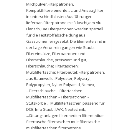
Milchpulver.Filterpatronen
,
Kompaktfilterelemente... ...und Ansaugfilter
,
in unterschiedlichsten Ausführungen
lieferbar. Filterpatrone mit 3-laschigem Alu-
Flansch
,
Die Filterpatronen werden speziell
für die Feststoffabscheidung aus
Gasströmen eingesetzt. Die Elemente sind in
der Lage Verunreinigungen wie Staub
,
Filtereinsätze
,
Filterpatronen und
Filterschläuche
,
preiswert und gut
,
Filterschläuche; Filtertaschen;
Multifiltertasche; Filterbeutel; Filterpatronen.
aus Baumwolle
,
Polyester
,
Polyacryl
,
Polypropylen
,
Nylon-Polyamid
,
Nomex
,
...Filterschläuche – Filtertaschen –
Multifiltertaschen – Filterpatronen –
Stützkörbe ... Multifiltertaschen passend für
DCE
,
Infa Staub
,
LWK
,
Neotechnik
,
...lüftungsanlagen filtermedien filtermedium
filtertasche filtertaschen multifiltertasche
multifiltertaschen filterpatrone