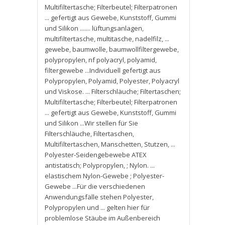
Multifiltertasche; Filterbeutel; Filterpatronen
... gefertigt aus Gewebe
,
Kunststoff
,
Gummi
und Silikon ....... lüftungsanlagen
,
multifiltertasche
,
multitasche
,
nadelfilz
,
...
gewebe
,
baumwolle
,
baumwollfiltergewebe
,
polypropylen
,
nf polyacryl
,
polyamid
,
filtergewebe ...Individuell gefertigt aus
Polypropylen
,
Polyamid
,
Polyester
,
Polyacryl
und Viskose. ... Filterschläuche; Filtertaschen;
Multifiltertasche; Filterbeutel; Filterpatronen
... gefertigt aus Gewebe
,
Kunststoff
,
Gummi
und Silikon ...Wir stellen für Sie
Filterschläuche
,
Filtertaschen
,
Multifiltertaschen
,
Manschetten
,
Stutzen
,
...
Polyester-Seidengebewebe ATEX
antistatisch; Polypropylen
,
; Nylon. ...
elastischem Nylon-Gewebe ; Polyester-
Gewebe ...Für die verschiedenen
Anwendungsfälle stehen Polyester
,
Polypropylen und ... gelten hier für
problemlose Stäube im Außenbereich