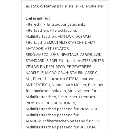
aus
59075 Hamm
ist Hersteller - Dienstleister
Lieferant für:
Filterechnik
,
Entstaubungstechnik
,
Filtertaschen
,
Filterschläuche
,
Multifiltertaschen
,
AMT;LWK
,
DCE UMA
,
Filtertaschen;MULTIFILTERTASCHEN
,
AMT
MATADOR
,
AST SENATOR
,
SEKO;AMECO;LÜHR;INFASTAUB
,
AEROB
,
LWK
,
STANDARD; RIEDEL Filtertaschen;STERNFILTER
CFM;DELFIN;DEPURECO
,
PPGEWEBE;PE
NADELFILZ; MICRO GRÜN; STAUBKLASSE C
,
M;L
,
Filterschläuche mit PTFE Membrane
ANTISTATISCH
,
Nähen nach Muster
,
Patronen
für sämtlichen Anlagen
,
Stutzrahmen für alle
Multifiltertaschen
,
Filtertücher
,
Filtertuch
INFASTAUB.FILTERPATRONEN
,
Multifiltertaschen passend für INFASTAUB
,
Multifiltertaschen passend für
AEROB;Multifiltertaschen passend für SEKO
,
Multifiltertaschen passend für DCE UMA
,