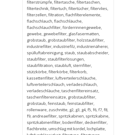
filterstrümpfe
,
filtertasche
,
filtertaschen
,
filtertechnik
,
filtertuch
,
filtertücher
,
filtervlies
,
filterzellen
,
filtration
,
flachfilterelemente
,
flachschlauch
,
flachschläuche
,
flachschlauchfilter
,
förderrinnengewebe
,
gewebe
,
gewebefilter
,
glasfasermatten
,
grobstaub
,
grobstaubfilter
,
holzstaubfilter
,
industriefilter
,
industriefilz
,
industrienäherei
,
spülluftabreinigung
,
staub
,
staubabscheider
,
staubfilter
,
staubfilterlösungen
,
staubfiltration
,
staubluft
,
sternfilter
,
stützkörbe
,
filterkörbe
,
filterkorb
,
kassettenfilter
,
luftverteilerschläuche
,
luftverteilerschlauch
,
verladeschlauch
,
verladeschläuche
,
taschenfiltereinsatz
,
taschenfiltereinsätze
,
grobstaubfilter
,
grobstaub
,
feinstaub
,
feinstaubfilter
,
rollenware
,
zuschnitte
,
g2
,
g3
,
g4
,
f5
,
f6
,
f7
,
f8
,
f9
,
andreaefilter
,
spritzkabinen
,
spritzkabine
,
spritzkabinenfilter
,
bodenfilter
,
deckenfilter
,
flachbreite
,
umschlag mit kordel
,
lochplatte
,