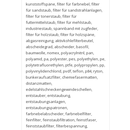
kunststoffspäne
,
filter für farbnebel
,
filter
für sandstaub
,
filter für sandstrahlanlagen
,
filter für tonerstaub
,
filter für
futtermittelstaub
,
filter für mehlstaub
,
industriestaub
,
spannband mit zugfeder
,
filter für holzstaub
,
filter für holzspäne
,
abgasreinigung
,
aktivkohlefilterbeutel
,
abscheidegrad
,
abscheider
,
basofil
,
baumwolle
,
nomex
,
polyacrylnitril
,
pan
,
polyamid
,
pa
,
polyester
,
pes
,
polyethylen
,
pe
,
polytetrafluorethylen
,
ptfe
,
polypropylen
,
pp
,
polyvinylidenchlorid
,
pvdf
,
teflon
,
p84
,
ryton
,
bunkeraufsatzfilter
,
chemiefasermatten
,
distanzmatten
,
edelstahlschneckengewindeschellen
,
entstauber
,
entstaubung
,
entstaubungsanlagen
,
entstaubungspatronen
,
farbnebelabscheider
,
farbnebelfilter
,
feinfilter
,
feinstaubfiltration
,
feinstfaser
,
feinststaubfilter
,
filterbespannung
,