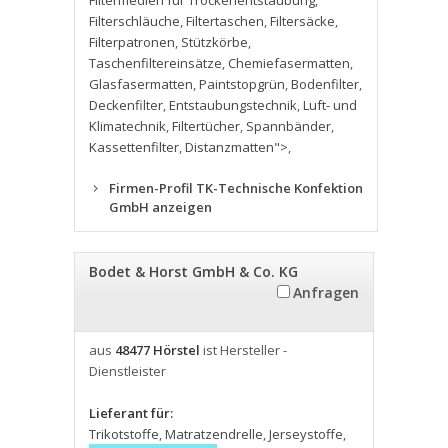
Filtermedien für Trockenentstaubung
,
Filterschläuche
,
Filtertaschen
,
Filtersäcke
,
Filterpatronen
,
Stützkörbe
,
Taschenfiltereinsätze
,
Chemiefasermatten
,
Glasfasermatten
,
Paintstopgrün
,
Bodenfilter
,
Deckenfilter
,
Entstaubungstechnik
,
Luft- und
Klimatechnik
,
Filtertücher
,
Spannbänder
,
Kassettenfilter
,
Distanzmatten">
,
Firmen-Profil TK-Technische Konfektion
GmbH anzeigen
Bodet & Horst GmbH & Co. KG
Anfragen
aus
48477 Hörstel
ist Hersteller -
Dienstleister
Lieferant für:
Trikotstoffe
,
Matratzendrelle
,
Jerseystoffe
,