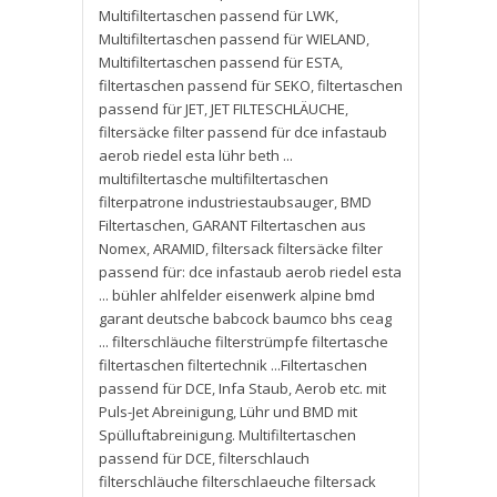
Multifiltertaschen passend für LWK
,
Multifiltertaschen passend für WIELAND
,
Multifiltertaschen passend für ESTA
,
filtertaschen passend für SEKO
,
filtertaschen
passend für JET
,
JET FILTESCHLÄUCHE
,
filtersäcke filter passend für dce infastaub
aerob riedel esta lühr beth ...
multifiltertasche multifiltertaschen
filterpatrone industriestaubsauger
,
BMD
Filtertaschen
,
GARANT Filtertaschen aus
Nomex
,
ARAMID
,
filtersack filtersäcke filter
passend für: dce infastaub aerob riedel esta
... bühler ahlfelder eisenwerk alpine bmd
garant deutsche babcock baumco bhs ceag
... filterschläuche filterstrümpfe filtertasche
filtertaschen filtertechnik ...Filtertaschen
passend für DCE
,
Infa Staub
,
Aerob etc. mit
Puls-Jet Abreinigung
,
Lühr und BMD mit
Spülluftabreinigung. Multifiltertaschen
passend für DCE
,
filterschlauch
filterschläuche filterschlaeuche filtersack