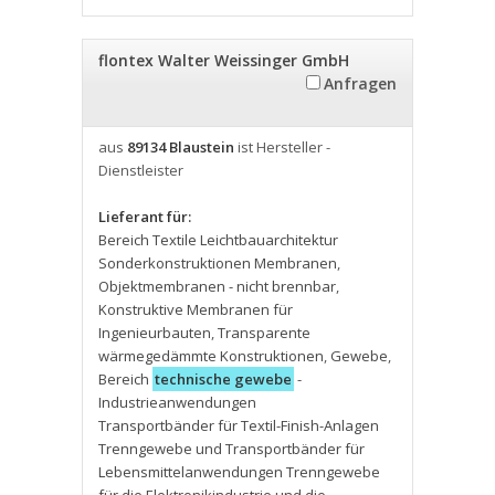
flontex Walter Weissinger GmbH
Anfragen
aus
89134 Blaustein
ist Hersteller -
Dienstleister
Lieferant für:
Bereich Textile Leichtbauarchitektur
Sonderkonstruktionen Membranen
,
Objektmembranen - nicht brennbar
,
Konstruktive Membranen für
Ingenieurbauten
,
Transparente
wärmegedämmte Konstruktionen
,
Gewebe
,
Bereich
technische gewebe
-
Industrieanwendungen
Transportbänder für Textil-Finish-Anlagen
Trenngewebe und Transportbänder für
Lebensmittelanwendungen Trenngewebe