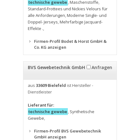
technische gewebe
,
Maschenstoffe
,
Standard-Frottees und Nickies Velours für
alle Anforderungen
,
Moderne Single- und
Doppel- Jerseys
,
Mehrfarbige Jacquard-
Effekte .
,
Firmen-Profil Bodet & Horst GmbH &
Co. KG anzeigen
BVS Gewebetechnik GmbH
Anfragen
aus
33609 Bielefeld
ist Hersteller -
Dienstleister
Lieferant für:
technische gewebe
,
Synthetische
Gewebe
,
Firmen-Profil BVS Gewebetechnik
GmbH anzeigen