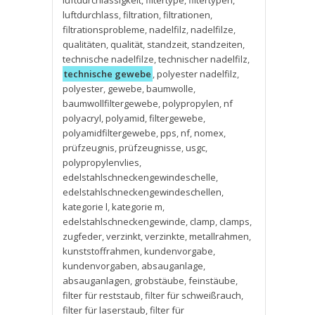
luftdurchlässigkeit
,
filtertype
,
filtertypen
,
luftdurchlass
,
filtration
,
filtrationen
,
filtrationsprobleme
,
nadelfilz
,
nadelfilze
,
qualitäten
,
qualität
,
standzeit
,
standzeiten
,
technische nadelfilze
,
technischer nadelfilz
,
technische gewebe
,
polyester nadelfilz
,
polyester
,
gewebe
,
baumwolle
,
baumwollfiltergewebe
,
polypropylen
,
nf
polyacryl
,
polyamid
,
filtergewebe
,
polyamidfiltergewebe
,
pps
,
nf
,
nomex
,
prüfzeugnis
,
prüfzeugnisse
,
usgc
,
polypropylenvlies
,
edelstahlschneckengewindeschelle
,
edelstahlschneckengewindeschellen
,
kategorie l
,
kategorie m
,
edelstahlschneckengewinde
,
clamp
,
clamps
,
zugfeder
,
verzinkt
,
verzinkte
,
metallrahmen
,
kunststoffrahmen
,
kundenvorgabe
,
kundenvorgaben
,
absauganlage
,
absauganlagen
,
grobstäube
,
feinstäube
,
filter für reststaub
,
filter für schweißrauch
,
filter für laserstaub
,
filter für