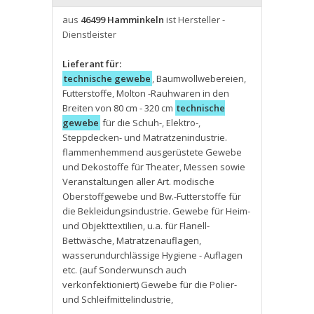
aus
46499 Hamminkeln
ist Hersteller -
Dienstleister
Lieferant für:
technische gewebe
,
Baumwollwebereien
,
Futterstoffe
,
Molton -Rauhwaren in den
Breiten von 80 cm - 320 cm
technische
gewebe
für die Schuh-
,
Elektro-
,
Steppdecken- und Matratzenindustrie.
flammenhemmend ausgerüstete Gewebe
und Dekostoffe für Theater
,
Messen sowie
Veranstaltungen aller Art. modische
Oberstoffgewebe und Bw.-Futterstoffe für
die Bekleidungsindustrie. Gewebe für Heim-
und Objekttextilien
,
u.a. für Flanell-
Bettwäsche
,
Matratzenauflagen
,
wasserundurchlässige Hygiene - Auflagen
etc. (auf Sonderwunsch auch
verkonfektioniert) Gewebe für die Polier-
und Schleifmittelindustrie
,