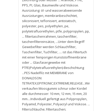
Zeichnung oder Muster ... Aramide
,
PTFE
,
PPS
,
PI
,
Glas
,
Baumwolle und Viskose.
Ausrüstung: öl- und wasserabweisende
Ausrüstungen
,
membranbeschichtet
,
siliconisiert
,
teflonisiert
,
antistatisch
,
polyester
,
pes
,
polyethylen
,
pe
,
polytetrafluorethylen
,
ptfe
,
polypropylen
,
pp
,
... filtertaschenrahmen
,
taschenfilter
,
taschenfiltereinsätze
,
...Unter dem Begriff
Gewebefilter werden Schlauchfilter
,
Taschenfilter
,
Tuchfilter
,
.... ist das Filtertuch
mit einer feinporigen Kunststoffmembrane
oder ... Glasfasergewebe mit
PTFE(Polytetrafluorethylen)-Beschichtung
...PES Nadelfilz mit MEMBRANE von
DONALDSON:
TETRATEX;EPITRONIC;EXTRREME;RELEASE...Wir
verkaufen Moosgummi schnur oder Kordel
alle durchmesser: 10 mm
,
12 mm
,
15 mm
,
20
mm....Individuell gefertigt aus Polypropylen
,
Polyamid
,
Polyester
,
Polyacryl und Viskose. ...
Filterschläuche; Filtertaschen;