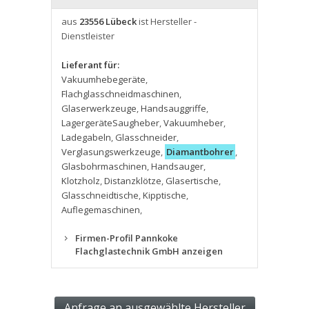
aus
23556 Lübeck
ist Hersteller -
Dienstleister
Lieferant für:
Vakuumhebegeräte
,
Flachglasschneidmaschinen
,
Glaserwerkzeuge
,
Handsauggriffe
,
LagergeräteSaugheber
,
Vakuumheber
,
Ladegabeln
,
Glasschneider
,
Verglasungswerkzeuge
,
Diamantbohrer
,
Glasbohrmaschinen
,
Handsauger
,
Klotzholz
,
Distanzklötze
,
Glasertische
,
Glasschneidtische
,
Kipptische
,
Auflegemaschinen
,
Firmen-Profil Pannkoke
Flachglastechnik GmbH anzeigen