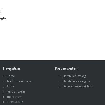
n ?
?
gle:
Navigation
Partnerseiten
Home
Herstellerkatalog
Ihre Firma eintragen
Herstellerkatalog.de
Suche
Lieferantenverzeichnis
Kunden-Login
Impressum
Datenschutz