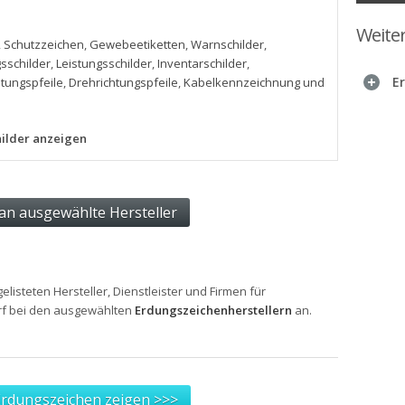
Weite
,
Schutzzeichen
,
Gewebeetiketten
,
Warnschilder
,
sschilder
,
Leistungsschilder
,
Inventarschilder
,
E
htungspfeile
,
Drehrichtungspfeile
,
Kabelkennzeichnung und
childer anzeigen
gelisteten Hersteller, Dienstleister und Firmen für
arf bei den ausgewählten
Erdungszeichenherstellern
an.
Erdungszeichen zeigen >>>