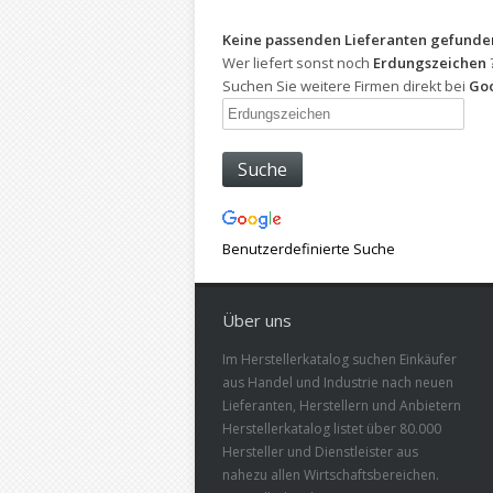
Keine passenden Lieferanten gefunde
Wer liefert sonst noch
Erdungszeichen
Suchen Sie weitere Firmen direkt bei
Goo
Benutzerdefinierte Suche
Über uns
Im Herstellerkatalog suchen Einkäufer
aus Handel und Industrie nach neuen
Lieferanten, Herstellern und Anbietern
Herstellerkatalog listet über 80.000
Hersteller und Dienstleister aus
nahezu allen Wirtschaftsbereichen.