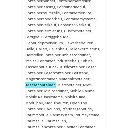
Containerhandel
,
Containerhersteller
,
Containerleasing
,
Containermodul
,
Containerraumzelle
,
Containerservice
,
Containersonderbau
,
Containersysteme
,
Containerverkauf
,
Container-Verkauf
,
Containervermietung
,
Duschcontainer
,
Fertigbau
,
Fertiggebäude
,
Gebäudeprovisorium
,
Gewerbebauten
,
Halle
,
Hallen
,
Hallenbau
,
Hallenvermietung
,
Hersteller Container
,
Imbisscontainer
,
Imbiss-Container
,
Industriebau
,
Kabine
,
Kassenhaus
,
Kiosk
,
Kühlcontainer
,
Lager
Container
,
Lagercontainer
,
Leitstand
,
Magazincontainer
,
Materialcontainer
,
Messecontainer
,
Mietcontainer
,
Miet-
Container
,
Minicontainer
,
Mobile Räume
,
Mobile Raumsysteme
,
Mobilräume
,
Modulbau
,
Modulbauten
,
Open Top
Container
,
Pavillons
,
Pförtnergebäude
,
Raummodule
,
Raumsystem
,
Raumsysteme
,
Raumzelle
,
Raumzellen
,
Raumzellencontainer
,
Sanitär Container
,