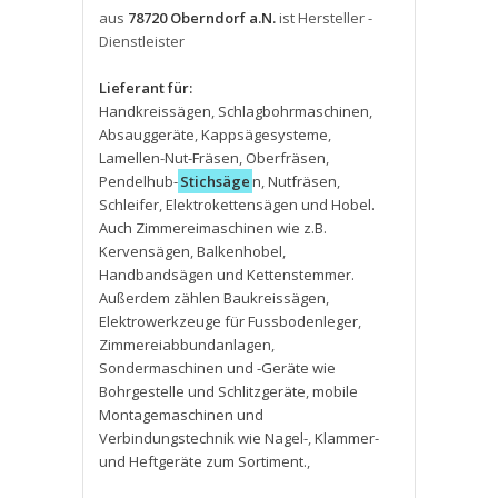
aus
78720 Oberndorf a.N.
ist Hersteller -
Dienstleister
Lieferant für:
Handkreissägen
,
Schlagbohrmaschinen
,
Absauggeräte
,
Kappsägesysteme
,
Lamellen-Nut-Fräsen
,
Oberfräsen
,
Pendelhub-
Stichsäge
n
,
Nutfräsen
,
Schleifer
,
Elektrokettensägen und Hobel.
Auch Zimmereimaschinen wie z.B.
Kervensägen
,
Balkenhobel
,
Handbandsägen und Kettenstemmer.
Außerdem zählen Baukreissägen
,
Elektrowerkzeuge für Fussbodenleger
,
Zimmereiabbundanlagen
,
Sondermaschinen und -Geräte wie
Bohrgestelle und Schlitzgeräte
,
mobile
Montagemaschinen und
Verbindungstechnik wie Nagel-
,
Klammer-
und Heftgeräte zum Sortiment.
,