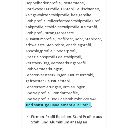
Doppelbodenprofile
,
Rasterstäbe
,
Bordwand U-Profile
,
U-Stahl
,
Laufschienen
,
kalt gewalzte Stahlprofile
,
kalt gerollte
Stahlprofile
,
rollverformte Stahlprofile Profil
,
Kaltprofile
,
Stahl-Spezialprofile
,
Kaltprofil
,
Stahlprofil
,
stranggepresste
Aluminiumprofile
,
Profilrohr
,
Rohr
,
Stahlrohr
,
schweisste Stahlrohre
,
Anschlagprofil
,
Anschlagprofile
,
Sonderprofil
,
Praezisionsprofil Edelstahlprofil
,
Verstaerkung
,
Verstaerkungsprofil
,
Stahlverstaerkungen
,
Fensterverstaerkungen
,
Haustuerstahl
,
gefraester Haustuerstahl
,
Fensterarmierungen
,
Armierungen
,
Spezialprofile
,
Standartprofile
,
Spezialprofile und Edelstahlrohr V2A V4A
,
und sonstige Bauelement aus Stahl.
,
Firmen-Profil Buschen-Stahl Profile aus
Stahl und Aluminium anzeigen