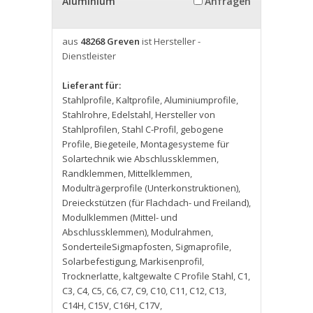
Aluminium
Anfragen
aus
48268 Greven
ist Hersteller -
Dienstleister
Lieferant für:
Stahlprofile
,
Kaltprofile
,
Aluminiumprofile
,
Stahlrohre
,
Edelstahl
,
Hersteller von
Stahlprofilen
,
Stahl C-Profil
,
gebogene
Profile
,
Biegeteile
,
Montagesysteme für
Solartechnik wie Abschlussklemmen
,
Randklemmen
,
Mittelklemmen
,
Modulträgerprofile (Unterkonstruktionen)
,
Dreieckstützen (für Flachdach- und Freiland)
,
Modulklemmen (Mittel- und
Abschlussklemmen)
,
Modulrahmen
,
SonderteileSigmapfosten
,
Sigmaprofile
,
Solarbefestigung
,
Markisenprofil
,
Trocknerlatte
,
kaltgewalte C Profile Stahl
,
C1
,
C3
,
C4
,
C5
,
C6
,
C7
,
C9
,
C10
,
C11
,
C12
,
C13
,
C14H
,
C15V
,
C16H
,
C17V
,