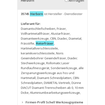
Herborn
Anfragen
35745
Herborn
ist Hersteller - Dienstleister
Lieferant für:
Diamantschleifscheiben
,
Fräser
,
Vollhartmetallfräser
,
Alustarfräser
,
Diamantwerkzeuge
,
CBN
,
Diadec
,
Diametal
,
Frässtifte
,
Rotorfräser
,
Hartmetallverschleissteile
,
keramikverschleissteile
,
Noris
Gewindebohrer Gewindefräser
,
Diadec
Stechwerkzeuge
,
Rollomatic Laser
Rundlaufmessgerät
,
Sonderwerkzeuge
,
alle
Zerspanungswerkzeuge aus hss und
Hartmetall
,
Diamant-Schneidplatten
,
CBN-
Schneidplatten
,
DIAMETAL-Vertrieb
,
Dünne
DIACUT Diamant-Trennscheiben ab 0
,
10 mm
Dicke
,
Aluminiumbearbeitungswerkzeuge
,
Firmen-Profil Schell Werkzeugsysteme