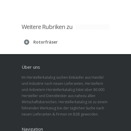
Weitere Rubriken zu
Rotorfräser
Über uns
Im Herstellerkatalog suchen Einkäufer aus Handel
und Industrie nach neuen Lieferanten, Herstellern
und Anbietern Herstellerkatalog listet über 80.000
Hersteller und Dienstleister aus nahezu allen
Wirtschaftsbereichen. Herstellerkatalog ist zu einem
führenden Werkzeug bei der täglichen Suche nach
neuen Lieferanten & Firmen im B2B geworden.
Navigation