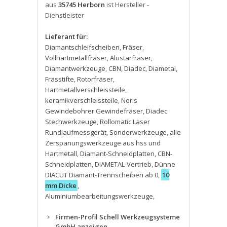
aus
35745 Herborn
ist Hersteller -
Dienstleister
Lieferant für:
Diamantschleifscheiben
,
Fräser
,
Vollhartmetallfräser
,
Alustarfräser
,
Diamantwerkzeuge
,
CBN
,
Diadec
,
Diametal
,
Frässtifte
,
Rotorfräser
,
Hartmetallverschleissteile
,
keramikverschleissteile
,
Noris
Gewindebohrer Gewindefräser
,
Diadec
Stechwerkzeuge
,
Rollomatic Laser
Rundlaufmessgerät
,
Sonderwerkzeuge
,
alle
Zerspanungswerkzeuge aus hss und
Hartmetall
,
Diamant-Schneidplatten
,
CBN-
Schneidplatten
,
DIAMETAL-Vertrieb
,
Dünne
DIACUT Diamant-Trennscheiben ab 0
,
10
mm Dicke
,
Aluminiumbearbeitungswerkzeuge
,
Firmen-Profil Schell Werkzeugsysteme
GmbH anzeigen