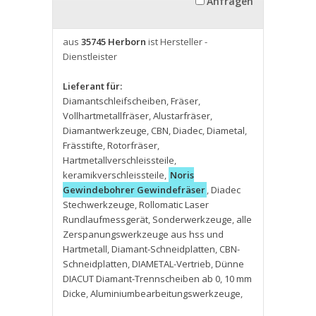
Anfragen
aus
35745 Herborn
ist Hersteller -
Dienstleister
Lieferant für:
Diamantschleifscheiben
,
Fräser
,
Vollhartmetallfräser
,
Alustarfräser
,
Diamantwerkzeuge
,
CBN
,
Diadec
,
Diametal
,
Frässtifte
,
Rotorfräser
,
Hartmetallverschleissteile
,
keramikverschleissteile
,
Noris
Gewindebohrer Gewindefräser
,
Diadec
Stechwerkzeuge
,
Rollomatic Laser
Rundlaufmessgerät
,
Sonderwerkzeuge
,
alle
Zerspanungswerkzeuge aus hss und
Hartmetall
,
Diamant-Schneidplatten
,
CBN-
Schneidplatten
,
DIAMETAL-Vertrieb
,
Dünne
DIACUT Diamant-Trennscheiben ab 0
,
10 mm
Dicke
,
Aluminiumbearbeitungswerkzeuge
,