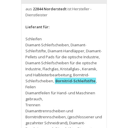
aus
22844 Norderstedt
ist Hersteller -
Dienstleister
Lieferant für:
Schleifen
Diamant-Schleifscheiben
,
Diamant-
Schleifstifte
,
Diamant-Handläpper
,
Diamant-
Pellets und Pads für die optische Industrie
,
Diamant-Schleifscheiben für die optische
Industrie
,
Flachglas
,
Kristallglas-
,
Keramik
,
und Halbleiterbearbeitung
,
Bornitrid-
Schleifscheiben
,
Bornitrid-Schleifstifte
,
Feilen
Diamantfeilen für Hand- und Maschinen
gebrauch
,
Trennen
Diamanttrennscheiben und
Bornitridtrennscheiben
,
(geschlossener und
gezahnter Schneidrand)
,
Diamant-