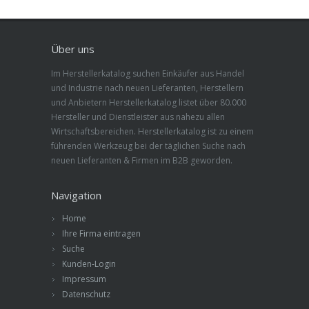
Über uns
Im Herstellerkatalog suchen Einkäufer aus Handel
und Industrie nach neuen Lieferanten, Herstellern
und Anbietern Herstellerkatalog listet über 80.000
Hersteller und Dienstleister aus nahezu allen
Wirtschaftsbereichen. Herstellerkatalog ist zu einem
führenden Werkzeug bei der täglichen Suche nach
neuen Lieferanten & Firmen im B2B geworden.
Navigation
Home
Ihre Firma eintragen
Suche
Kunden-Login
Impressum
Datenschutz