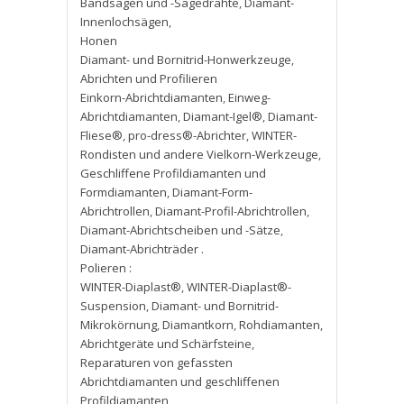
Bandsägen und -Sägedrähte
,
Diamant-
Innenlochsägen
,
Honen
Diamant- und Bornitrid-Honwerkzeuge
,
Abrichten und Profilieren
Einkorn-Abrichtdiamanten
,
Einweg-
Abrichtdiamanten
,
Diamant-Igel®
,
Diamant-
Fliese®
,
pro-dress®-Abrichter
,
WINTER-
Rondisten und andere Vielkorn-Werkzeuge
,
Geschliffene Profildiamanten und
Formdiamanten
,
Diamant-Form-
Abrichtrollen
,
Diamant-Profil-Abrichtrollen
,
Diamant-Abrichtscheiben und -Sätze
,
Diamant-Abrichträder .
Polieren :
WINTER-Diaplast®
,
WINTER-Diaplast®-
Suspension
,
Diamant- und Bornitrid-
Mikrokörnung
,
Diamantkorn
,
Rohdiamanten
,
Abrichtgeräte und Schärfsteine
,
Reparaturen von gefassten
Abrichtdiamanten und geschliffenen
Profildiamanten
,