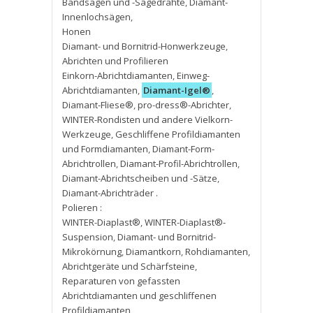
Bandsägen und -Sägedrähte
,
Diamant-
Innenlochsägen
,
Honen
Diamant- und Bornitrid-Honwerkzeuge
,
Abrichten und Profilieren
Einkorn-Abrichtdiamanten
,
Einweg-
Abrichtdiamanten
,
Diamant-Igel®
,
Diamant-Fliese®
,
pro-dress®-Abrichter
,
WINTER-Rondisten und andere Vielkorn-
Werkzeuge
,
Geschliffene Profildiamanten
und Formdiamanten
,
Diamant-Form-
Abrichtrollen
,
Diamant-Profil-Abrichtrollen
,
Diamant-Abrichtscheiben und -Sätze
,
Diamant-Abrichträder .
Polieren :
WINTER-Diaplast®
,
WINTER-Diaplast®-
Suspension
,
Diamant- und Bornitrid-
Mikrokörnung
,
Diamantkorn
,
Rohdiamanten
,
Abrichtgeräte und Schärfsteine
,
Reparaturen von gefassten
Abrichtdiamanten und geschliffenen
Profildiamanten
,