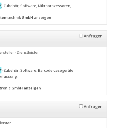
V
)-Zubehör
,
Software
,
Mikroprozessoren
,
Systemtechnik GmbH anzeigen
Anfragen
ersteller - Dienstleister
V
)-Zubehör
,
Software
,
Barcode-Lesegeräte
,
erfassung
,
ktronic GmbH anzeigen
Anfragen
leister