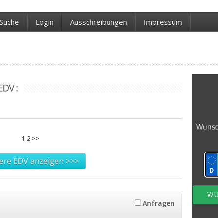
Suche
Login
Ausschreibungen
Impressum
EDV :
1
2
>>
ere EDV anzeigen >>>
Anfragen