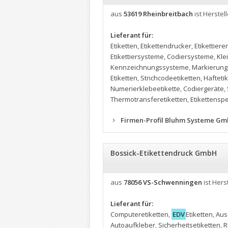
aus
53619 Rheinbreitbach
ist Herstell
Lieferant für:
Etiketten
,
Etikettendrucker
,
Etikettiere
Etikettiersysteme
,
Codiersysteme
,
Kle
Kennzeichnungssysteme
,
Markierun
Etiketten
,
Strichcodeetiketten
,
Hafteti
Numerierklebeetikette
,
Codiergeräte
,
Thermotransferetiketten
,
Etikettensp
Firmen-Profil Bluhm Systeme G
Bossick-Etikettendruck GmbH
aus
78056 VS-Schwenningen
ist Herst
Lieferant für:
Computeretiketten
,
EDV
Etiketten
,
Aus
Autoaufkleber
,
Sicherheitsetiketten
,
R