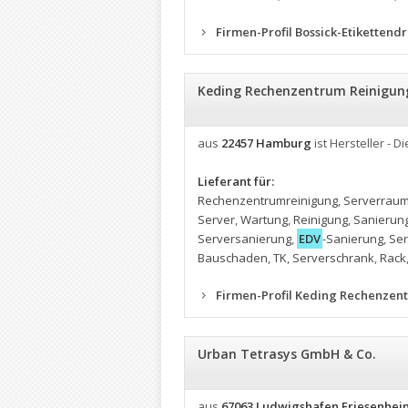
Firmen-Profil Bossick-Etiketten
Keding Rechenzentrum Reinigung
aus
22457 Hamburg
ist Hersteller - Di
Lieferant für:
Rechenzentrumreinigung
,
Serverraum
Server
,
Wartung
,
Reinigung
,
Sanierun
Serversanierung
,
EDV
-Sanierung
,
Ser
Bauschaden
,
TK
,
Serverschrank
,
Rack
Firmen-Profil Keding Rechenzen
Urban Tetrasys GmbH & Co.
aus
67063 Ludwigshafen Friesenhei