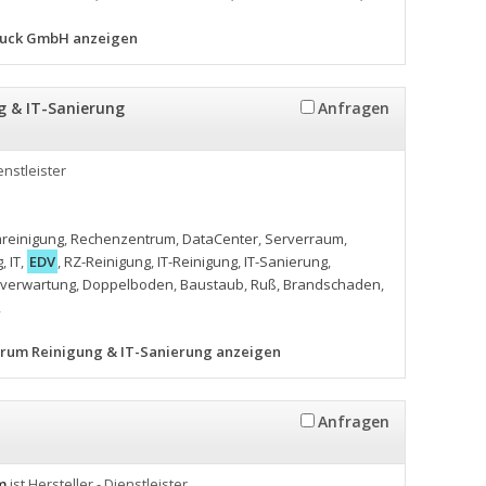
druck GmbH anzeigen
 & IT-Sanierung
Anfragen
enstleister
reinigung
,
Rechenzentrum
,
DataCenter
,
Serverraum
,
g
,
IT
,
EDV
,
RZ-Reinigung
,
IT-Reinigung
,
IT-Sanierung
,
verwartung
,
Doppelboden
,
Baustaub
,
Ruß
,
Brandschaden
,
,
trum Reinigung & IT-Sanierung anzeigen
Anfragen
m
ist Hersteller - Dienstleister