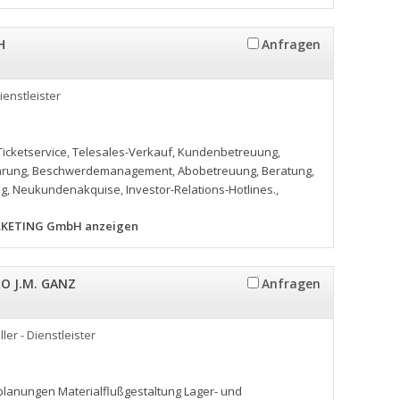
H
Anfragen
Dienstleister
Ticketservice
,
Telesales-Verkauf
,
Kundenbetreuung
,
arung
,
Beschwerdemanagement
,
Abobetreuung
,
Beratung
,
ng
,
Neukundenakquise
,
Investor-Relations-Hotlines.
,
ARKETING GmbH anzeigen
O J.M. GANZ
Anfragen
ller - Dienstleister
anungen Materialflußgestaltung Lager- und