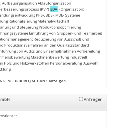
: Aufbauorganisation Ablauforganisation
r Verbesserungsprozess (KVP)
EDV
- Organisation:
ndungsentwicklung PPS-
,
BDE-
,
MDE- Systeme
ung Rationalisierung Materialwirtschaft
splanung und Steuerung Produktionsoptimierung
tlohnungssysteme Einführung von Gruppen- und Teamarbeit
amationsmanagement Reduzierung von Ausschuß und
nd Produktionsverfahren an den Qualitätsstandard
chführung von Audits und Einzelmaßnahmen Vorbereitung
nehmensbewertung Maschinenbewertung Industriell
in Holz und Holzwerkstoffen Personalberatung: Auswahl
cklung
,
INGENIEURBÜRO J.M. GANZ anzeigen
 GmbH
Anfragen
enstleister