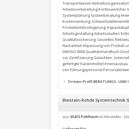
Transportwesen Betriebsorganisation
Arbeitsvorbereitung Kontinuierliche
Systemplanung Systemberatung Anwe
Kostensenkung: Schwachstellenermittl
Produktivitätssteigerung: Kapazität
Arbeitsgestaltung Arbeitsstudien En
Qualitätssicherung: Gezieltes Rekl
Nacharbeit Anpassung von Produkt u
DIN/ISO 9000 Qualitätshandbuch Dur
zur Zertifizierung Gutachten: Unter
gefertigte Kastenmöbel Innenausbau 
von Führungspersonal Personalentwi
Firmen-Profil BERATUNGS- UND 
Bleistein-Rohde Systemtechnik
aus
35415 Pohlheim
ist Hersteller - Di
Lieferant für: