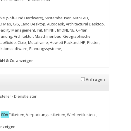
ke (Soft- und Hardware)
,
Systemhäuser
,
AutoCAD
,
AD Map
,
GIS
,
Land Desktop
,
Autodesk
,
Architectural Desktop
,
Facility Management
,
Init
,
fmINIT
,
fmONLINE
,
C-Plan
,
lanung
,
Architektur
,
Maschinenbau
,
Geographische
apGuide
,
Citrix
,
Metaframe
,
Hewlett Packard
,
HP
,
Plotter
,
uktionssoftware
,
Planungssysteme
,
bH & Co. anzeigen
Anfragen
steller - Dienstleister
,
EDV
Etiketten
,
Verpackungsetiketten
,
Werbeetiketten
,
,
anzeigen