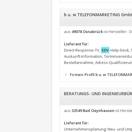
b u. w TELEFONMARKETING Gmb
aus
49078 Osnabrück
ist Hersteller - 
Lieferant für:
Direct-Response-TV
,
EDV
-Help-Desk
,
Auskunft-Information
,
Terminvereinb
Bestellannahme
,
Adress-Qualifizieru
Firmen-Profil b u. w TELEFONM
BERATUNGS- UND INGENIEURBÜR
aus
32549 Bad Oeynhausen
ist Herste
Lieferant für:
Unternehmensplanung: Neu- und Umpl