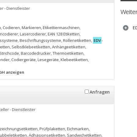
er - Dienstleister
Weite
n
,
Codieren
,
Markieren
,
Etikettiermaschinen
,
E
incodierer
,
Lasercodierer
,
EAN 128 Etiketten
,
gssysteme
,
Beschriftungssysteme
,
Rollenetiketten
,
EDV
-
ketten
,
Selbstklebeetiketten
,
Anhängeetiketten
,
Strichcode
,
Barcodedrucker
,
Thermoetiketten
,
ender
,
Codiergeräte
,
Lesegeräte
,
Klebeetiketten
,
mbH anzeigen
Anfragen
eller - Dienstleister
zeichnungsetiketten
,
Prüfplaketten
,
Eichmarken
,
ubbeletiketten
,
Ädhäsionsetiketten
,
Sandwichetiketten
,