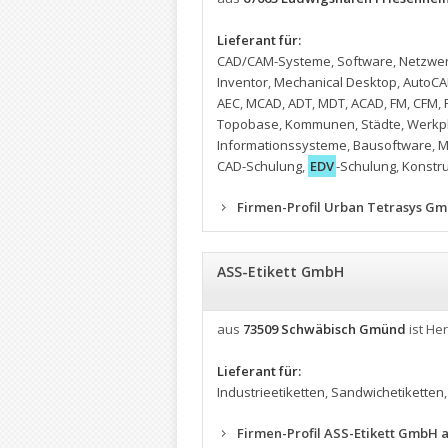
Lieferant für:
CAD/CAM-Systeme
,
Software
,
Netzwer
Inventor
,
Mechanical Desktop
,
AutoC
AEC
,
MCAD
,
ADT
,
MDT
,
ACAD
,
FM
,
CFM
,
Topobase
,
Kommunen
,
Städte
,
Werkp
Informationssysteme
,
Bausoftware
,
M
CAD-Schulung
,
EDV
-Schulung
,
Konstr
Firmen-Profil Urban Tetrasys Gm
ASS-Etikett GmbH
aus
73509 Schwäbisch Gmünd
ist Her
Lieferant für:
Industrieetiketten
,
Sandwichetiketten
Firmen-Profil ASS-Etikett GmbH 