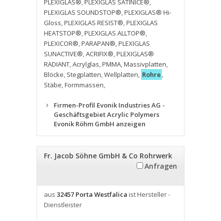
PLEXIGLAS®
,
PLEXIGLAS SATINICE®
,
PLEXIGLAS SOUNDSTOP®
,
PLEXIGLAS® Hi-
Gloss
,
PLEXIGLAS RESIST®
,
PLEXIGLAS
HEATSTOP®
,
PLEXIGLAS ALLTOP®
,
PLEXICOR®
,
PARAPAN®
,
PLEXIGLAS
SUNACTIVE®
,
ACRIFIX®
,
PLEXIGLAS®
RADIANT
,
Acrylglas
,
PMMA
,
Massivplatten
,
Blöcke
,
Stegplatten
,
Wellplatten
,
Rohre
,
Stäbe
,
Formmassen
,
Firmen-Profil Evonik Industries AG -
Geschäftsgebiet Acrylic Polymers
Evonik Röhm GmbH anzeigen
Fr. Jacob Söhne GmbH & Co Rohrwerk
Anfragen
aus
32457 Porta Westfalica
ist Hersteller -
Dienstleister