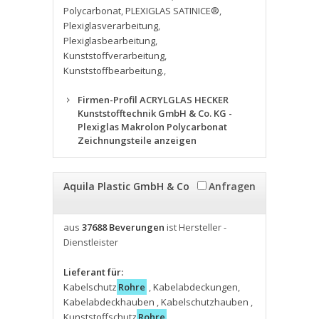
Polycarbonat
,
PLEXIGLAS SATINICE®
,
Plexiglasverarbeitung
,
Plexiglasbearbeitung
,
Kunststoffverarbeitung
,
Kunststoffbearbeitung.
,
Firmen-Profil ACRYLGLAS HECKER
Kunststofftechnik GmbH & Co. KG -
Plexiglas Makrolon Polycarbonat
Zeichnungsteile anzeigen
Aquila Plastic GmbH & Co
Anfragen
aus
37688 Beverungen
ist Hersteller -
Dienstleister
Lieferant für:
Kabelschutz
Rohre
,
Kabelabdeckungen
,
Kabelabdeckhauben
,
Kabelschutzhauben
,
Kunststoffschutz
Rohre
,