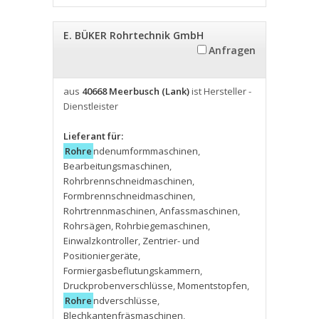
E. BÜKER Rohrtechnik GmbH
Anfragen
aus
40668 Meerbusch (Lank)
ist Hersteller -
Dienstleister
Lieferant für:
Rohre
ndenumformmaschinen
,
Bearbeitungsmaschinen
,
Rohrbrennschneidmaschinen
,
Formbrennschneidmaschinen
,
Rohrtrennmaschinen
,
Anfassmaschinen
,
Rohrsägen
,
Rohrbiegemaschinen
,
Einwalzkontroller
,
Zentrier- und
Positioniergeräte
,
Formiergasbeflutungskammern
,
Druckprobenverschlüsse
,
Momentstopfen
,
Rohre
ndverschlüsse
,
Blechkantenfräsmaschinen
,