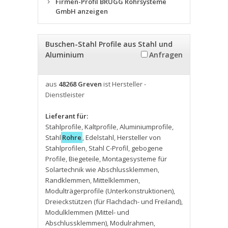
Firmen-Profil BRUGG Rohrsysteme
GmbH anzeigen
Buschen-Stahl Profile aus Stahl und
Aluminium
Anfragen
aus
48268 Greven
ist Hersteller -
Dienstleister
Lieferant für:
Stahlprofile
,
Kaltprofile
,
Aluminiumprofile
,
Stahl
Rohre
,
Edelstahl
,
Hersteller von
Stahlprofilen
,
Stahl C-Profil
,
gebogene
Profile
,
Biegeteile
,
Montagesysteme für
Solartechnik wie Abschlussklemmen
,
Randklemmen
,
Mittelklemmen
,
Modulträgerprofile (Unterkonstruktionen)
,
Dreieckstützen (für Flachdach- und Freiland)
,
Modulklemmen (Mittel- und
Abschlussklemmen)
,
Modulrahmen
,