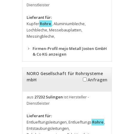
Dienstleister
Lieferant für:
Kupfer
Rohre
,
Aluminiumbleche
,
Lochbleche
,
Messebauplatten
,
Messingbleche
,
Firmen-Profil mejo Metall Josten GmbH
& Co KG anzeigen
NORO Gesellschaft für Rohrsysteme
mbH
Anfragen
aus
27232 Sulingen
ist Hersteller -
Dienstleister
Lieferant für:
Entlueftungsleitungen
,
Entlueftungs
Rohre
,
Entstaubungsleitungen
,