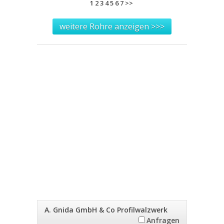
1
2
3
4
5
6
7
>>
weitere Rohre anzeigen >>>
A. Gnida GmbH & Co Profilwalzwerk
Anfragen