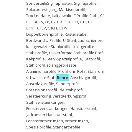
SonderteileSigmapfosten
,
Sigmaprofile
,
Solarbefestigung
,
Markisenprofil
,
Trocknerlatte
,
kaltgewalte C Profile Stahl
,
C1
,
C3
,
C4
,
C5
,
C6
,
C7
,
C9
,
C10
,
C11
,
C12
,
C13
,
C14H
,
C15V
,
C16H
,
C17V
,
Doppelbodenprofile
,
Rasterstäbe
,
Bordwand U-Profile
,
U-Stahl
,
Laufschienen
,
kalt gewalzte Stahlprofile
,
kalt gerollte
Stahlprofile
,
rollverformte Stahlprofile Profil
,
Kaltprofile
,
Stahl-Spezialprofile
,
Kaltprofil
,
Stahlprofil
,
stranggepresste
Aluminiumprofile
,
Profilrohr
,
Rohr
,
Stahlrohr
,
schweisste Stahl
Rohre
,
Anschlagprofil
,
Anschlagprofile
,
Sonderprofil
,
Praezisionsprofil Edelstahlprofil
,
Verstaerkung
,
Verstaerkungsprofil
,
Stahlverstaerkungen
,
Fensterverstaerkungen
,
Haustuerstahl
,
gefraester Haustuerstahl
,
Fensterarmierungen
,
Armierungen
,
Spezialprofile
,
Standartprofile
,