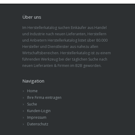
Über uns
Im Herstellerkatalog suchen Einkäufer aus Handel
und Industrie nach neuen Lieferanten, Herstellern
und Anbietern Herstellerkatalog listet über 80.000
Hersteller und Dienstleister aus nahezu allen
Wirtschaftsbereichen. Herstellerkatalog ist zu einem
führenden Werkzeug bei der täglichen Suche nach
neuen Lieferanten & Firmen im B2B geworden.
Navigation
Home
Ihre Firma eintragen
Suche
Kunden-Login
Impressum
Datenschutz