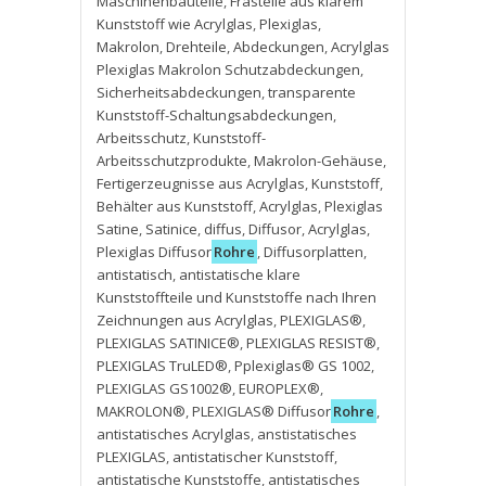
Maschinenbauteile
,
Frästeile aus klarem
Kunststoff wie Acrylglas
,
Plexiglas
,
Makrolon
,
Drehteile
,
Abdeckungen
,
Acrylglas
Plexiglas Makrolon Schutzabdeckungen
,
Sicherheitsabdeckungen
,
transparente
Kunststoff-Schaltungsabdeckungen
,
Arbeitsschutz
,
Kunststoff-
Arbeitsschutzprodukte
,
Makrolon-Gehäuse
,
Fertigerzeugnisse aus Acrylglas
,
Kunststoff
,
Behälter aus Kunststoff
,
Acrylglas
,
Plexiglas
Satine
,
Satinice
,
diffus
,
Diffusor
,
Acrylglas
,
Plexiglas Diffusor
Rohre
,
Diffusorplatten
,
antistatisch
,
antistatische klare
Kunststoffteile und Kunststoffe nach Ihren
Zeichnungen aus Acrylglas
,
PLEXIGLAS®
,
PLEXIGLAS SATINICE®
,
PLEXIGLAS RESIST®
,
PLEXIGLAS TruLED®
,
Pplexiglas® GS 1002
,
PLEXIGLAS GS1002®
,
EUROPLEX®
,
MAKROLON®
,
PLEXIGLAS® Diffusor
Rohre
,
antistatisches Acrylglas
,
anstistatisches
PLEXIGLAS
,
antistatischer Kunststoff
,
antistatische Kunststoffe
,
antistatisches