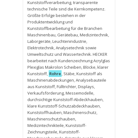
Kunststoffverarbeitung
,
transparente
technische Teile sind die Kernkompetenz.
Größte Erfolge bestehen in der
Produktentwicklung und
Kunststoffbearbeitung für die Branchen
Maschinenbau
,
Gerätebau
,
Medizintechnik
,
Laborgeräte
,
Leuchtenindustrie
,
Elektrotechnik
,
Analysetechnik sowie
Umweltschutz und Wassertechnik. HECKER
bearbeitet nach Kundenzeichnung Acrylglas
Plexiglas Makrolon Scheiben
,
Blöcke
,
klarer
Kunststoff
,
Rohre
,
Stäbe
,
Kunststoff als
Maschinenabdeckungen
,
Analysebauteile
aus Kunststoff
,
Fülltrichter
,
Displays
,
Verkaufsförderung
,
Messemodelle
,
durchsichtige Kunststoff-Abdeckhauben
,
klare Kunststoff-Schutzabdeckhauben
,
Kunststoffhauben
,
Maschinenschutz
,
Maschinenschutzhauben
,
Medizintechnikteile
,
Kunststoff-
Zeichnungsteile
,
Kunststoff-