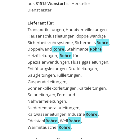
aus
31515 Wunstorf
ist Hersteller -
Dienstleister
Lieferant für:
Transportleitungen
,
Hauptverteilleitungen
,
Hausanschlussleitungen
,
doppelwandige
Sicherheitsrohrsysteme
,
Sicherheits
Rohre
,
Doppelwand
Rohre
,
Stahlmantel
Rohre
,
Heizölleitungen
,
Rohre
für
Spezialanwendungen
,
Flüssiggasleitungen
,
Entlüftungsleitungen
,
Druckleitungen
,
Saugleitungen
,
Füllleitungen
,
Gaspendelleitungen
,
Sonnenkollektorleitungen
,
Kälteleitungen
,
Solarleitungen
,
Fern- und
Nahwärmeleitungen
,
Niedertemperaturleitungen
,
Kaltwasserleitungen
,
Industrie
Rohre
,
Edelstahl
Rohre
,
Well
Rohre
,
Wärmetauscher
Rohre
,