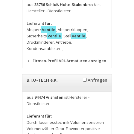
aus
33756 Schloß Holte-Stukenbrock
ist
Hersteller - Dienstleister
Lieferant für:
Absperr
Ventile
,
Absperrklappen
,
Sicherheits
Ventile
,
Stell
Ventile
,
Druckminderer
,
Antriebe
,
Kondensatableiter
,
,
Firmen-Profil ARI-Armaturen anzeigen
B.I.O-TECH e.K.
Anfragen
aus
94474 Vilshofen
ist Hersteller -
Dienstleister
Lieferant für:
Durchflussmesstechnik Volumensensoren
Volumenzähler Gear-Flowmeter positive-