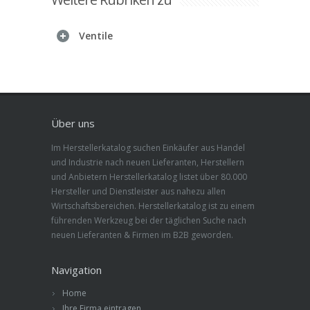
Ventile
Über uns
Im Herstellerkatalog suchen Einkäufer aus Handel
und Industrie nach neuen Lieferanten, Herstellern
und Anbietern Herstellerkatalog listet über 80.000
Hersteller und Dienstleister aus nahezu allen
Wirtschaftsbereichen. Herstellerkatalog ist zu einem
führenden Werkzeug bei der täglichen Suche nach
neuen Lieferanten & Firmen im B2B geworden.
Navigation
Home
Ihre Firma eintragen