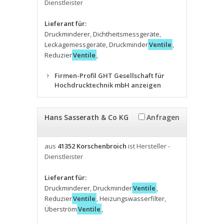
Dienstleister
Lieferant für:
Druckminderer
,
Dichtheitsmessgeräte
,
Leckagemessgeräte
,
Druckminder
Ventile
,
Reduzier
Ventile
,
Firmen-Profil GHT Gesellschaft für
Hochdrucktechnik mbH anzeigen
Hans Sasserath & Co KG
Anfragen
aus
41352 Korschenbroich
ist Hersteller -
Dienstleister
Lieferant für:
Druckminderer
,
Druckminder
Ventile
,
Reduzier
Ventile
,
Heizungswasserfilter
,
Überström
Ventile
,