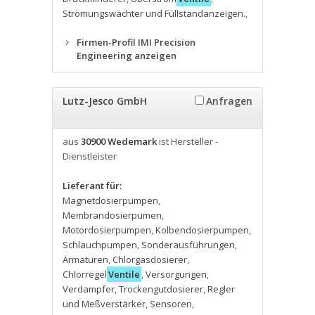
Strömungswächter und Füllstandanzeigen.
,
Firmen-Profil IMI Precision
Engineering anzeigen
Lutz-Jesco GmbH
Anfragen
aus
30900 Wedemark
ist Hersteller -
Dienstleister
Lieferant für:
Magnetdosierpumpen
,
Membrandosierpumen
,
Motordosierpumpen
,
Kolbendosierpumpen
,
Schlauchpumpen
,
Sonderausführungen
,
Armaturen
,
Chlorgasdosierer
,
Chlorregel
Ventile
,
Versorgungen
,
Verdampfer
,
Trockengutdosierer
,
Regler
und Meßverstärker
,
Sensoren
,