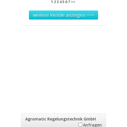
1
2
3
4
5
6
7
>>
weitere Ventile anzeigen >>>
Agromatic Regelungstechnik GmbH
Anfragen