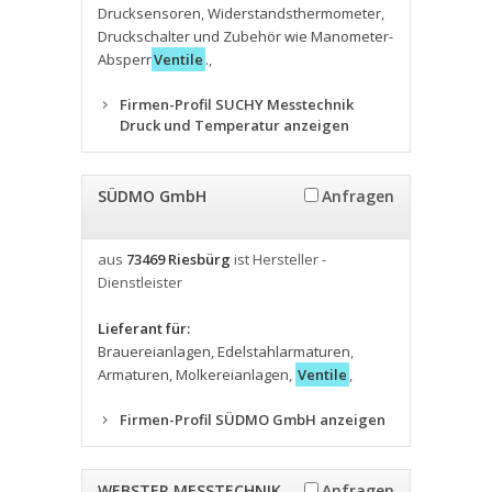
Drucksensoren
,
Widerstandsthermometer
,
Druckschalter und Zubehör wie Manometer-
Absperr
Ventile
.
,
Firmen-Profil SUCHY Messtechnik
Druck und Temperatur anzeigen
SÜDMO GmbH
Anfragen
aus
73469 Riesbürg
ist Hersteller -
Dienstleister
Lieferant für:
Brauereianlagen
,
Edelstahlarmaturen
,
Armaturen
,
Molkereianlagen
,
Ventile
,
Firmen-Profil SÜDMO GmbH anzeigen
WEBSTER MESSTECHNIK
Anfragen