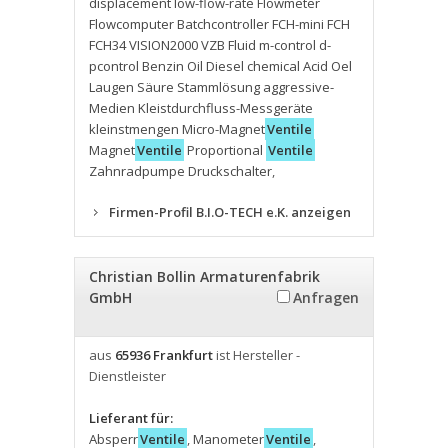
displacement low-flow-rate Flowmeter
Flowcomputer Batchcontroller FCH-mini FCH
FCH34 VISION2000 VZB Fluid m-control d-
pcontrol Benzin Oil Diesel chemical Acid Oel
Laugen Säure Stammlösung aggressive-
Medien Kleistdurchfluss-Messgeräte
kleinstmengen Micro-Magnet
Ventile
Magnet
Ventile
Proportional
Ventile
Zahnradpumpe Druckschalter
,
Firmen-Profil B.I.O-TECH e.K. anzeigen
Christian Bollin Armaturenfabrik
GmbH
Anfragen
aus
65936 Frankfurt
ist Hersteller -
Dienstleister
Lieferant für:
Absperr
Ventile
,
Manometer
Ventile
,