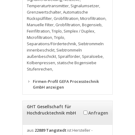
Temperaturtransmitter
,
Signalumsetzer
,
Grenzwertschalter
,
Automatische
Rückspülfilter
,
Grobfiltration
,
Microfiltration
,
Manuelle Filter
,
Grobfiltration
,
Bogensieb
,
Feinfiltration
,
Triplo
,
Simplex / Duplex
,
Microfiltration
,
Triplo
,
Separations/Fördertechnik
,
Siebtrommeln
innenbeschickt
,
Siebtrommeln
außenbeschickt
,
Spiralförder
,
Spiralsiebe
,
Kolbenpressen
,
statische Bogensiebe
Stufenrechen
,
Firmen-Profil GEFA Processtechnik
GmbH anzeigen
GHT Gesellschaft für
Hochdrucktechnik mbH
Anfragen
aus
22889 Tangstedt
ist Hersteller -