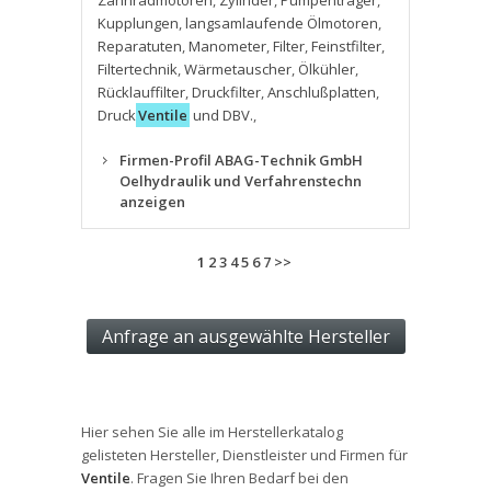
Zahnradmotoren
,
Zylinder
,
Pumpenträger
,
Kupplungen
,
langsamlaufende Ölmotoren
,
Reparatuten
,
Manometer
,
Filter
,
Feinstfilter
,
Filtertechnik
,
Wärmetauscher
,
Ölkühler
,
Rücklauffilter
,
Druckfilter
,
Anschlußplatten
,
Druck
Ventile
und DBV.
,
Firmen-Profil ABAG-Technik GmbH
Oelhydraulik und Verfahrenstechn
anzeigen
1
2
3
4
5
6
7
>>
Hier sehen Sie alle im Herstellerkatalog
gelisteten Hersteller, Dienstleister und Firmen für
Ventile
. Fragen Sie Ihren Bedarf bei den