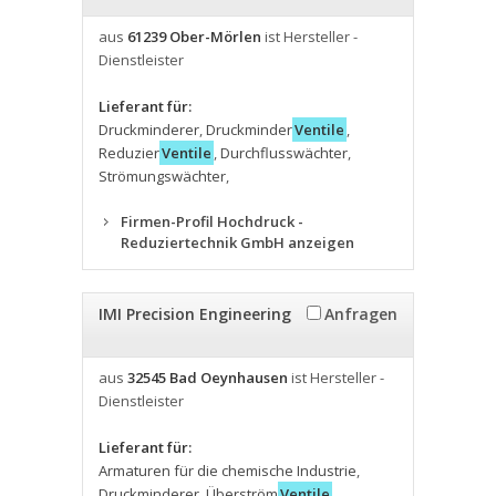
aus
61239 Ober-Mörlen
ist Hersteller -
Dienstleister
Lieferant für:
Druckminderer
,
Druckminder
Ventile
,
Reduzier
Ventile
,
Durchflusswächter
,
Strömungswächter
,
Firmen-Profil Hochdruck -
Reduziertechnik GmbH anzeigen
IMI Precision Engineering
Anfragen
aus
32545 Bad Oeynhausen
ist Hersteller -
Dienstleister
Lieferant für:
Armaturen für die chemische Industrie
,
Druckminderer
,
Überström
Ventile
,