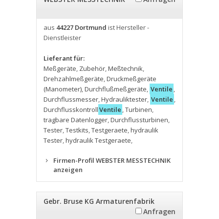
aus
44227 Dortmund
ist Hersteller -
Dienstleister
Lieferant für:
Meßgeräte
,
Zubehör
,
Meßtechnik
,
Drehzahlmeßgeräte
,
Druckmeßgeräte
(Manometer)
,
Durchflußmeßgeräte
,
Ventile
,
Durchflussmesser
,
Hydrauliktester
,
Ventile
,
Durchflusskontroll
Ventile
,
Turbinen
,
tragbare Datenlogger
,
Durchflussturbinen
,
Tester
,
Testkits
,
Testgeraete
,
hydraulik
Tester
,
hydraulik Testgeraete
,
Firmen-Profil WEBSTER MESSTECHNIK
anzeigen
Gebr. Bruse KG Armaturenfabrik
Anfragen