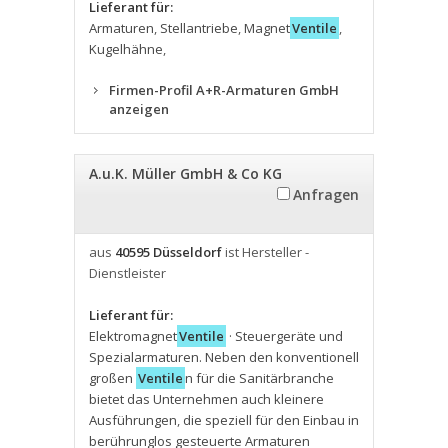
Lieferant für:
Armaturen
,
Stellantriebe
,
Magnet
Ventile
,
Kugelhähne
,
Firmen-Profil A+R-Armaturen GmbH
anzeigen
A.u.K. Müller GmbH & Co KG
Anfragen
aus
40595 Düsseldorf
ist Hersteller -
Dienstleister
Lieferant für:
Elektromagnet
Ventile
· Steuergeräte und
Spezialarmaturen. Neben den konventionell
großen
Ventile
n für die Sanitärbranche
bietet das Unternehmen auch kleinere
Ausführungen
,
die speziell für den Einbau in
berührunglos gesteuerte Armaturen