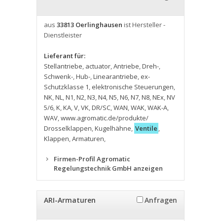
aus
33813 Oerlinghausen
ist Hersteller -
Dienstleister
Lieferant für:
Stellantriebe
,
actuator
,
Antriebe
,
Dreh-
,
Schwenk-
,
Hub-
,
Linearantriebe
,
ex-
Schutzklasse 1
,
elektronische Steuerungen
,
NK
,
NL
,
N1
,
N2
,
N3
,
N4
,
N5
,
N6
,
N7
,
N8
,
NEx
,
NV
5/6
,
K
,
KA
,
V
,
VK
,
DR/SC
,
WAN
,
WAK
,
WAK-A
,
WAV
,
www.agromatic.de/produkte/
Drosselklappen
,
Kugelhähne
,
Ventile
,
Klappen
,
Armaturen
,
Firmen-Profil Agromatic
Regelungstechnik GmbH anzeigen
ARI-Armaturen
Anfragen