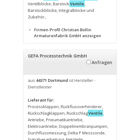
Ventilblöcke
,
Barstock
Ventile
,
Barstockblöcke
,
Integralblöcke und
Zubehör.
,
Firmen-Profil Christian Bollin
Armaturenfabrik GmbH anzeigen
GEFA Processtechnik GmbH
Anfragen
aus
44371 Dortmund
ist Hersteller -
Dienstleister
Lieferant für:
Processklappen
,
Rückflussverhinderer
,
Rückschlagklappen
,
Rückschlag
Ventile
,
Antriebe
,
Pneumatikantriebe
,
Elektroantriebe
,
Doppelmembranpumpen
,
Durchflussmessung
,
Delta P Messsonde
,
Signalverarbeitung
,
Netzteile
,