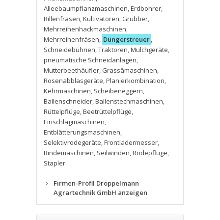
Alleebaumpflanzmaschinen
,
Erdbohrer
,
Rillenfräsen
,
Kultivatoren
,
Grubber
,
Mehrreihenhackmaschinen
,
Mehrreihenfräsen
,
Düngerstreuer
,
Schneidebühnen
,
Traktoren
,
Mulchgeräte
,
pneumatische Schneidanlagen
,
Mutterbeethäufler
,
Grassämaschinen
,
Rosenabblasgeräte
,
Planierkombination
,
Kehrmaschinen
,
Scheibeneggern
,
Ballenschneider
,
Ballenstechmaschinen
,
Rüttelpflüge
,
Beetrüttelpflüge
,
Einschlagmaschinen
,
Entblätterungsmaschinen
,
Selektivrodegeräte
,
Frontladermesser
,
Bindemaschinen
,
Seilwinden
,
Rodepflüge
,
Stapler
Firmen-Profil Dröppelmann
Agrartechnik GmbH anzeigen