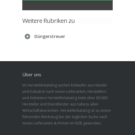
Weitere Rubriken zu
Düngerstreuer
Über uns
Im Herstellerkatalog suchen Einkäufer aus Handel
und Industrie nach neuen Lieferanten, Herstellern
und Anbietern Herstellerkatalog listet über 80.000
Hersteller und Dienstleister aus nahezu allen
Wirtschaftsbereichen. Herstellerkatalog ist zu einem
führenden Werkzeug bei der täglichen Suche nach
neuen Lieferanten & Firmen im B2B geworden.