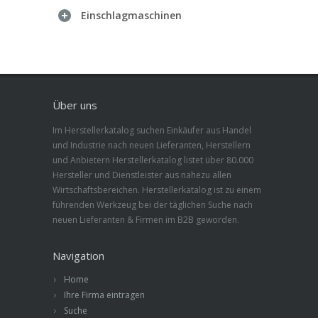
Einschlagmaschinen
Über uns
Im Herstellerkatalog suchen Einkäufer aus Handel
und Industrie nach neuen Lieferanten, Herstellern
und Anbietern Herstellerkatalog listet über 80.000
Hersteller und Dienstleister aus nahezu allen
Wirtschaftsbereichen. Herstellerkatalog ist zu einem
führenden Werkzeug bei der täglichen Suche nach
neuen Lieferanten & Firmen im B2B geworden.
Navigation
Home
Ihre Firma eintragen
Suche