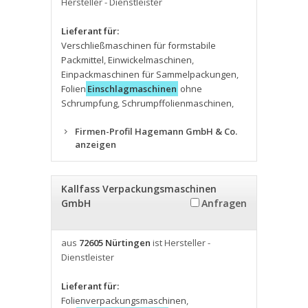
Hersteller - Dienstleister
Lieferant für:
Verschließmaschinen für formstabile
Packmittel
,
Einwickelmaschinen
,
Einpackmaschinen für Sammelpackungen
,
Folien
Einschlagmaschinen
ohne
Schrumpfung
,
Schrumpffolienmaschinen
,
Firmen-Profil Hagemann GmbH & Co.
anzeigen
Kallfass Verpackungsmaschinen
GmbH
Anfragen
aus
72605 Nürtingen
ist Hersteller -
Dienstleister
Lieferant für:
Folienverpackungsmaschinen
,