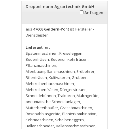
Dröppelmann Agrartechnik GmbH
Anfragen
aus
47608 Geldern-Pont
ist Hersteller -
Dienstleister
Lieferant für:
Spatenmaschinen
,
Kreiseleggen
,
Bodenfräsen
,
Bodenumkehrfräsen
,
Pflanzmaschinen
,
Alleebaumpflanzmaschinen
,
Erdbohrer
,
Rillenfräsen
,
Kultivatoren
,
Grubber
,
Mehrreihenhackmaschinen
,
Mehrreihenfräsen
,
Düngerstreuer
,
Schneidebühnen
,
Traktoren
,
Mulchgeräte
,
pneumatische Schneidanlagen
,
Mutterbeethäufler
,
Grassämaschinen
,
Rosenabblasgeräte
,
Planierkombination
,
Kehrmaschinen
,
Scheibeneggern
,
Ballenschneider
,
Ballenstechmaschinen
,