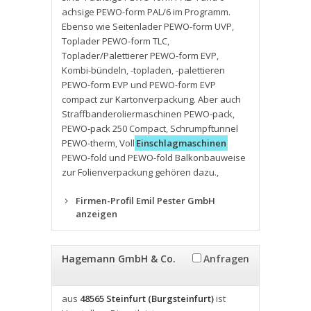
achsige PEWO-form PAL/6 im Programm.
Ebenso wie Seitenlader PEWO-form UVP
,
Toplader PEWO-form TLC
,
Toplader/Palettierer PEWO-form EVP
,
Kombi-bündeln
,
-topladen
,
-palettieren
PEWO-form EVP und PEWO-form EVP
compact zur Kartonverpackung. Aber auch
Straffbanderoliermaschinen PEWO-pack
,
PEWO-pack 250 Compact
,
Schrumpftunnel
PEWO-therm
,
Voll
Einschlagmaschinen
PEWO-fold und PEWO-fold Balkonbauweise
zur Folienverpackung gehören dazu.
,
Firmen-Profil Emil Pester GmbH
anzeigen
Hagemann GmbH & Co.
Anfragen
aus
48565 Steinfurt (Burgsteinfurt)
ist