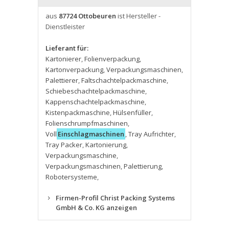
aus
87724 Ottobeuren
ist Hersteller -
Dienstleister
Lieferant für:
Kartonierer
,
Folienverpackung
,
Kartonverpackung
,
Verpackungsmaschinen
,
Palettierer
,
Faltschachtelpackmaschine
,
Schiebeschachtelpackmaschine
,
Kappenschachtelpackmaschine
,
Kistenpackmaschine
,
Hülsenfüller
,
Folienschrumpfmaschinen
,
Voll
Einschlagmaschinen
,
Tray Aufrichter
,
Tray Packer
,
Kartonierung
,
Verpackungsmaschine
,
Verpackungsmaschinen
,
Palettierung
,
Robotersysteme
,
Firmen-Profil Christ Packing Systems
GmbH & Co. KG anzeigen