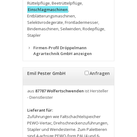
Rüttelpflüge
,
Beetrüttelpflüge
,
Einschlagmaschinen
,
Entblätterungsmaschinen
,
Selektivrodegeräte
,
Frontladermesser
,
Bindemaschinen
,
Seilwinden
,
Rodepflüge
,
Stapler
Firmen-Profil Dröppelmann
Agrartechnik GmbH anzeigen
Emil Pester GmbH
Anfragen
aus
87787 Wolfertschwenden
ist Hersteller
- Dienstleister
Lieferant für:
Zuführungen wie Faltschachtelspeicher
PEWO-Vertac
,
Drehschneckenzuführungen
,
Stapler und Wendesterne. Zum Palettieren
sind 4-achsige PEWO-form PAL/4 und 6-