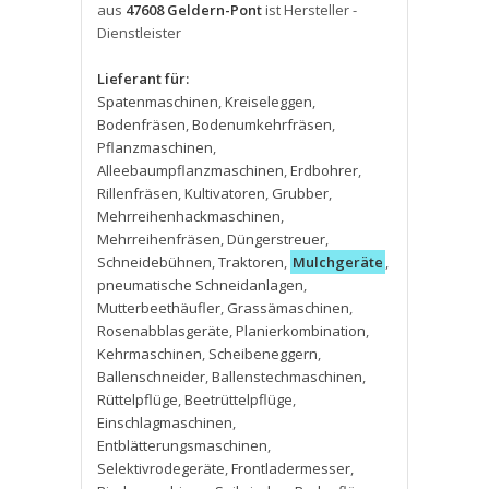
aus
47608 Geldern-Pont
ist Hersteller -
Dienstleister
Lieferant für:
Spatenmaschinen
,
Kreiseleggen
,
Bodenfräsen
,
Bodenumkehrfräsen
,
Pflanzmaschinen
,
Alleebaumpflanzmaschinen
,
Erdbohrer
,
Rillenfräsen
,
Kultivatoren
,
Grubber
,
Mehrreihenhackmaschinen
,
Mehrreihenfräsen
,
Düngerstreuer
,
Schneidebühnen
,
Traktoren
,
Mulchgeräte
,
pneumatische Schneidanlagen
,
Mutterbeethäufler
,
Grassämaschinen
,
Rosenabblasgeräte
,
Planierkombination
,
Kehrmaschinen
,
Scheibeneggern
,
Ballenschneider
,
Ballenstechmaschinen
,
Rüttelpflüge
,
Beetrüttelpflüge
,
Einschlagmaschinen
,
Entblätterungsmaschinen
,
Selektivrodegeräte
,
Frontladermesser
,