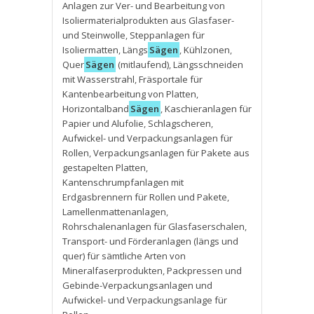
Anlagen zur Ver- und Bearbeitung von
Isoliermaterialprodukten aus Glasfaser-
und Steinwolle
,
Steppanlagen für
Isoliermatten
,
Längs
Sägen
,
Kühlzonen
,
Quer
Sägen
(mitlaufend)
,
Längsschneiden
mit Wasserstrahl
,
Fräsportale für
Kantenbearbeitung von Platten
,
Horizontalband
Sägen
,
Kaschieranlagen für
Papier und Alufolie
,
Schlagscheren
,
Aufwickel- und Verpackungsanlagen für
Rollen
,
Verpackungsanlagen für Pakete aus
gestapelten Platten
,
Kantenschrumpfanlagen mit
Erdgasbrennern für Rollen und Pakete
,
Lamellenmattenanlagen
,
Rohrschalenanlagen für Glasfaserschalen
,
Transport- und Förderanlagen (längs und
quer) für sämtliche Arten von
Mineralfaserprodukten
,
Packpressen und
Gebinde-Verpackungsanlagen und
Aufwickel- und Verpackungsanlage für