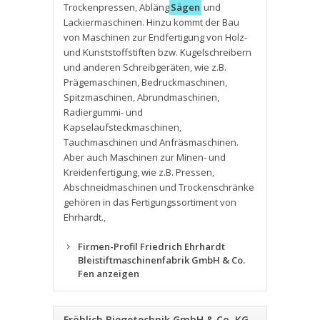
Trockenpressen
,
Abläng
Sägen
und
Lackiermaschinen. Hinzu kommt der Bau
von Maschinen zur Endfertigung von Holz-
und Kunststoffstiften bzw. Kugelschreibern
und anderen Schreibgeräten
,
wie z.B.
Prägemaschinen
,
Bedruckmaschinen
,
Spitzmaschinen
,
Abrundmaschinen
,
Radiergummi- und
Kapselaufsteckmaschinen
,
Tauchmaschinen und Anfräsmaschinen.
Aber auch Maschinen zur Minen- und
Kreidenfertigung
,
wie z.B. Pressen
,
Abschneidmaschinen und Trockenschränke
gehören in das Fertigungssortiment von
Ehrhardt.
,
Firmen-Profil Friedrich Ehrhardt
Bleistiftmaschinenfabrik GmbH & Co.
Fen anzeigen
Fröhlich Biegetechnik GmbH & Co. KG