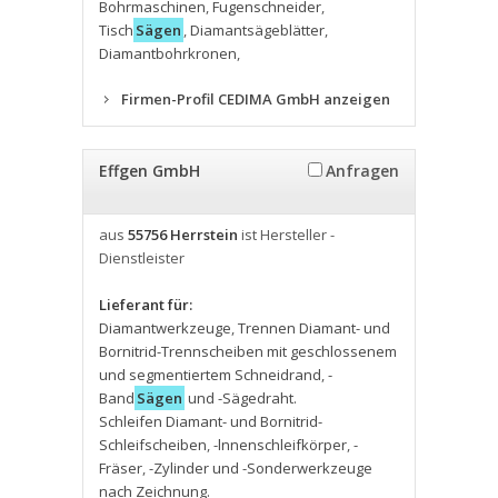
Bohrmaschinen
,
Fugenschneider
,
Tisch
Sägen
,
Diamantsägeblätter
,
Diamantbohrkronen
,
Firmen-Profil CEDIMA GmbH anzeigen
Effgen GmbH
Anfragen
aus
55756 Herrstein
ist Hersteller -
Dienstleister
Lieferant für:
Diamantwerkzeuge
,
Trennen Diamant- und
Bornitrid-Trennscheiben mit geschlossenem
und segmentiertem Schneidrand
,
-
Band
Sägen
und -Sägedraht.
Schleifen Diamant- und Bornitrid-
Schleifscheiben
,
-lnnenschleifkörper
,
-
Fräser
,
-Zylinder und -Sonderwerkzeuge
nach Zeichnung.