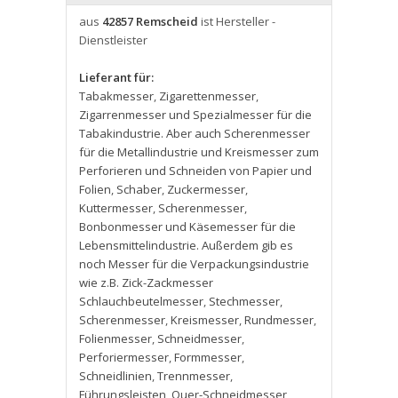
aus
42857 Remscheid
ist Hersteller -
Dienstleister
Lieferant für:
Tabakmesser
,
Zigarettenmesser
,
Zigarrenmesser und Spezialmesser für die
Tabakindustrie. Aber auch Scherenmesser
für die Metallindustrie und Kreismesser zum
Perforieren und Schneiden von Papier und
Folien
,
Schaber
,
Zuckermesser
,
Kuttermesser
,
Scherenmesser
,
Bonbonmesser und Käsemesser für die
Lebensmittelindustrie. Außerdem gib es
noch Messer für die Verpackungsindustrie
wie z.B. Zick-Zackmesser
Schlauchbeutelmesser
,
Stechmesser
,
Scherenmesser
,
Kreismesser
,
Rundmesser
,
Folienmesser
,
Schneidmesser
,
Perforiermesser
,
Formmesser
,
Schneidlinien
,
Trennmesser
,
Führungsleisten
,
Quer-Schneidmesser
,