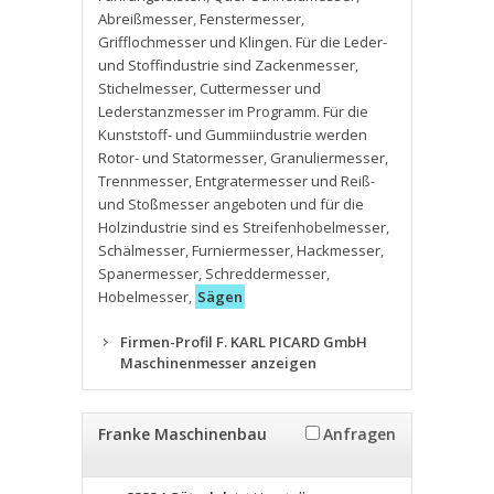
Abreißmesser
,
Fenstermesser
,
Grifflochmesser und Klingen. Für die Leder-
und Stoffindustrie sind Zackenmesser
,
Stichelmesser
,
Cuttermesser und
Lederstanzmesser im Programm. Für die
Kunststoff- und Gummiindustrie werden
Rotor- und Statormesser
,
Granuliermesser
,
Trennmesser
,
Entgratermesser und Reiß-
und Stoßmesser angeboten und für die
Holzindustrie sind es Streifenhobelmesser
,
Schälmesser
,
Furniermesser
,
Hackmesser
,
Spanermesser
,
Schreddermesser
,
Hobelmesser
,
Sägen
Firmen-Profil F. KARL PICARD GmbH
Maschinenmesser anzeigen
Franke Maschinenbau
Anfragen