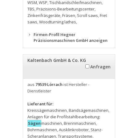
WSM
,
WSP
,
Tischbandschleifmaschinen
,
TBS
,
Präzisions-Bearbeitungscenter
,
Zinkenfräsgeräte
,
Fräsen
,
Scroll saws
,
Fret
saws
,
Woodturning lathes
,
Firmen-Profil Hegner
Präzisionsmaschinen GmbH anzeigen
Kaltenbach GmbH & Co. KG
Anfragen
aus
79539 Lörrach
ist Hersteller -
Dienstleister
Lieferant für:
Kreissägemaschinen
,
Bandsägemaschinen
,
Anlagen für die Profilstahlbearbeitung:
Sägen
maschinen
,
Brennmaschinen
,
Bohrmaschinen
,
Ausklinkroboter
,
Stanz-
Scheranlangen
,
Transportsysteme
,