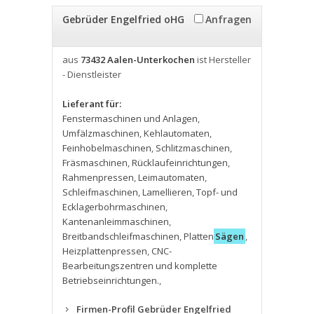
Gebrüder Engelfried oHG
Anfragen
aus
73432 Aalen-Unterkochen
ist Hersteller
- Dienstleister
Lieferant für:
Fenstermaschinen und Anlagen
,
Umfälzmaschinen
,
Kehlautomaten
,
Feinhobelmaschinen
,
Schlitzmaschinen
,
Fräsmaschinen
,
Rücklaufeinrichtungen
,
Rahmenpressen
,
Leimautomaten
,
Schleifmaschinen
,
Lamellieren
,
Topf- und
Ecklagerbohrmaschinen
,
Kantenanleimmaschinen
,
Breitbandschleifmaschinen
,
Platten
Sägen
,
Heizplattenpressen
,
CNC-
Bearbeitungszentren und komplette
Betriebseinrichtungen.
,
Firmen-Profil Gebrüder Engelfried