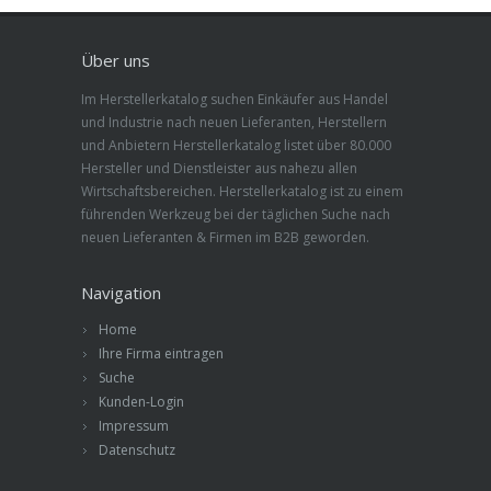
Über uns
Im Herstellerkatalog suchen Einkäufer aus Handel
und Industrie nach neuen Lieferanten, Herstellern
und Anbietern Herstellerkatalog listet über 80.000
Hersteller und Dienstleister aus nahezu allen
Wirtschaftsbereichen. Herstellerkatalog ist zu einem
führenden Werkzeug bei der täglichen Suche nach
neuen Lieferanten & Firmen im B2B geworden.
Navigation
Home
Ihre Firma eintragen
Suche
Kunden-Login
Impressum
Datenschutz