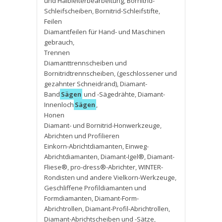
und Halbleiterbearbeitung
,
Bornitrid-
Schleifscheiben
,
Bornitrid-Schleifstifte
,
Feilen
Diamantfeilen für Hand- und Maschinen
gebrauch
,
Trennen
Diamanttrennscheiben und
Bornitridtrennscheiben
,
(geschlossener und
gezahnter Schneidrand)
,
Diamant-
Band
Sägen
und -Sägedrähte
,
Diamant-
Innenloch
Sägen
,
Honen
Diamant- und Bornitrid-Honwerkzeuge
,
Abrichten und Profilieren
Einkorn-Abrichtdiamanten
,
Einweg-
Abrichtdiamanten
,
Diamant-Igel®
,
Diamant-
Fliese®
,
pro-dress®-Abrichter
,
WINTER-
Rondisten und andere Vielkorn-Werkzeuge
,
Geschliffene Profildiamanten und
Formdiamanten
,
Diamant-Form-
Abrichtrollen
,
Diamant-Profil-Abrichtrollen
,
Diamant-Abrichtscheiben und -Sätze
,