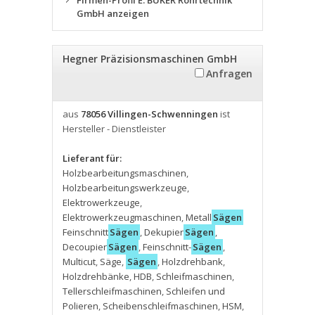
Firmen-Profil E. BÜKER Rohrtechnik
GmbH anzeigen
Hegner Präzisionsmaschinen GmbH
Anfragen
aus
78056 Villingen-Schwenningen
ist
Hersteller - Dienstleister
Lieferant für:
Holzbearbeitungsmaschinen
,
Holzbearbeitungswerkzeuge
,
Elektrowerkzeuge
,
Elektrowerkzeugmaschinen
,
Metall
Sägen
Feinschnitt
Sägen
,
Dekupier
Sägen
,
Decoupier
Sägen
,
Feinschnitt-
Sägen
,
Multicut
,
Säge
,
Sägen
,
Holzdrehbank
,
Holzdrehbänke
,
HDB
,
Schleifmaschinen
,
Tellerschleifmaschinen
,
Schleifen und
Polieren
,
Scheibenschleifmaschinen
,
HSM
,