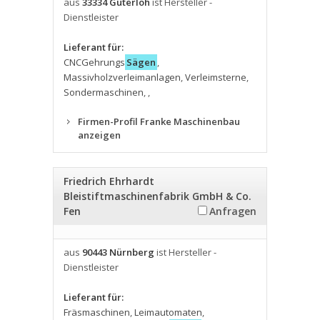
aus
33334 Güterloh
ist Hersteller -
Dienstleister
Lieferant für:
CNCGehrungs
Sägen
,
Massivholzverleimanlagen
,
Verleimsterne
,
Sondermaschinen
,
,
Firmen-Profil Franke Maschinenbau
anzeigen
Friedrich Ehrhardt
Bleistiftmaschinenfabrik GmbH & Co.
Fen
Anfragen
aus
90443 Nürnberg
ist Hersteller -
Dienstleister
Lieferant für:
Fräsmaschinen
,
Leimautomaten
,