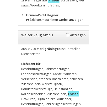
Zinkenfräsgeräte
,
Fräsen
,
Scroll saws
,
Fret
saws
,
Woodturning lathes
,
Firmen-Profil Hegner
Präzisionsmaschinen GmbH anzeigen
Walter Zeug GmbH
Anfragen
aus
71706 Markgröningen
ist Hersteller -
Dienstleister
Lieferant für:
Beschriftungen
,
Lohnstanzungen
,
Lohnbeschichtungen
,
Konfektionieren
,
Versenden
,
stanzen
,
kaschieren
,
schlitzen
,
zuschneiden. Werkzeugbau
,
Bandstahlwerkzeuge
,
Heißstanzen
,
Rollenschneiden
,
Zuschneiden
,
Fräsen
,
Gravuren
,
Digitaldrucke
,
Aufkleber
,
Beschriftungen
,
Fahrzeugbeschriftungen
,