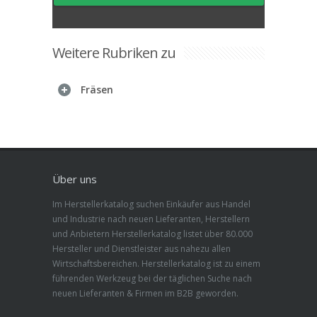
Weitere Rubriken zu
Fräsen
Über uns
Im Herstellerkatalog suchen Einkäufer aus Handel
und Industrie nach neuen Lieferanten, Herstellern
und Anbietern Herstellerkatalog listet über 80.000
Hersteller und Dienstleister aus nahezu allen
Wirtschaftsbereichen. Herstellerkatalog ist zu einem
führenden Werkzeug bei der täglichen Suche nach
neuen Lieferanten & Firmen im B2B geworden.