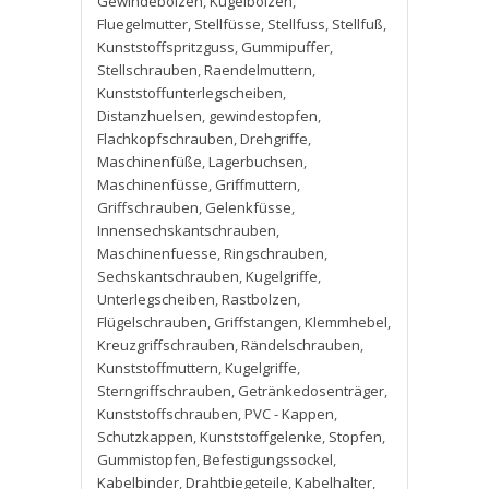
Gewindebolzen
,
Kugelbolzen
,
Fluegelmutter
,
Stellfüsse
,
Stellfuss
,
Stellfuß
,
Kunststoffspritzguss
,
Gummipuffer
,
Stellschrauben
,
Raendelmuttern
,
Kunststoffunterlegscheiben
,
Distanzhuelsen
,
gewindestopfen
,
Flachkopfschrauben
,
Drehgriffe
,
Maschinenfüße
,
Lagerbuchsen
,
Maschinenfüsse
,
Griffmuttern
,
Griffschrauben
,
Gelenkfüsse
,
Innensechskantschrauben
,
Maschinenfuesse
,
Ringschrauben
,
Sechskantschrauben
,
Kugelgriffe
,
Unterlegscheiben
,
Rastbolzen
,
Flügelschrauben
,
Griffstangen
,
Klemmhebel
,
Kreuzgriffschrauben
,
Rändelschrauben
,
Kunststoffmuttern
,
Kugelgriffe
,
Sterngriffschrauben
,
Getränkedosenträger
,
Kunststoffschrauben
,
PVC - Kappen
,
Schutzkappen
,
Kunststoffgelenke
,
Stopfen
,
Gummistopfen
,
Befestigungssockel
,
Kabelbinder
,
Drahtbiegeteile
,
Kabelhalter
,