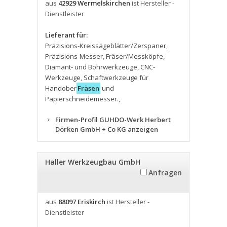
aus
42929 Wermelskirchen
ist Hersteller -
Dienstleister
Lieferant für:
Präzisions-Kreissägeblätter/Zerspaner
,
Präzisions-Messer
,
Fräser/Messköpfe
,
Diamant- und Bohrwerkzeuge
,
CNC-
Werkzeuge
,
Schaftwerkzeuge für
Handober
Fräsen
und
Papierschneidemesser.
,
Firmen-Profil GUHDO-Werk Herbert
Dörken GmbH + Co KG anzeigen
Haller Werkzeugbau GmbH
Anfragen
aus
88097 Eriskirch
ist Hersteller -
Dienstleister