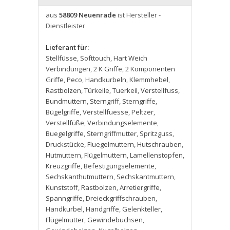
aus
58809 Neuenrade
ist Hersteller -
Dienstleister
Lieferant für:
Stellfüsse
,
Softtouch
,
Hart Weich
Verbindungen
,
2 K Griffe
,
2 Komponenten
Griffe
,
Peco
,
Handkurbeln
,
Klemmhebel
,
Rastbolzen
,
Türkeile
,
Tuerkeil
,
Verstellfuss
,
Bundmuttern
,
Sterngriff
,
Sterngriffe
,
Bügelgriffe
,
Verstellfuesse
,
Peltzer
,
Verstellfüße
,
Verbindungselemente
,
Buegelgriffe
,
Sterngriffmutter
,
Spritzguss
,
Druckstücke
,
Fluegelmuttern
,
Hutschrauben
,
Hutmuttern
,
Flügelmuttern
,
Lamellenstopfen
,
Kreuzgriffe
,
Befestigungselemente
,
Sechskanthutmuttern
,
Sechskantmuttern
,
Kunststoff
,
Rastbolzen
,
Arretiergriffe
,
Spanngriffe
,
Dreieckgriffschrauben
,
Handkurbel
,
Handgriffe
,
Gelenkteller
,
Flügelmutter
,
Gewindebuchsen
,