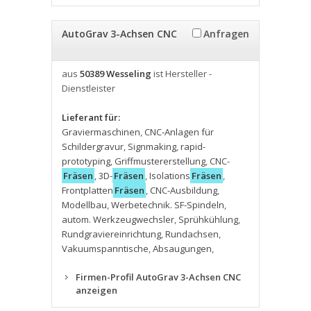
AutoGrav 3-Achsen CNC
Anfragen
aus
50389 Wesseling
ist Hersteller -
Dienstleister
Lieferant für:
Graviermaschinen
,
CNC-Anlagen für
Schildergravur
,
Signmaking
,
rapid-
prototyping
,
Griffmustererstellung
,
CNC-
Fräsen
,
3D-
Fräsen
,
Isolations
Fräsen
,
Frontplatten
Fräsen
,
CNC-Ausbildung
,
Modellbau
,
Werbetechnik. SF-Spindeln
,
autom. Werkzeugwechsler
,
Sprühkühlung
,
Rundgraviereinrichtung
,
Rundachsen
,
Vakuumspanntische
,
Absaugungen
,
Firmen-Profil AutoGrav 3-Achsen CNC
anzeigen