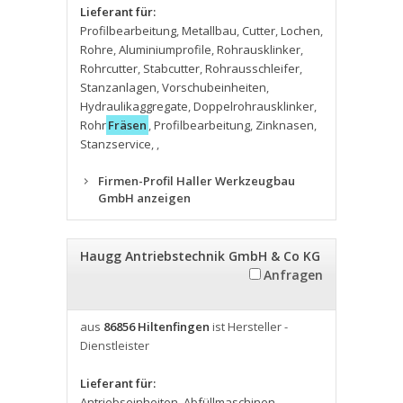
Lieferant für:
Profilbearbeitung
,
Metallbau
,
Cutter
,
Lochen
,
Rohre
,
Aluminiumprofile
,
Rohrausklinker
,
Rohrcutter
,
Stabcutter
,
Rohrausschleifer
,
Stanzanlagen
,
Vorschubeinheiten
,
Hydraulikaggregate
,
Doppelrohrausklinker
,
Rohr
Fräsen
,
Profilbearbeitung
,
Zinknasen
,
Stanzservice
,
,
Firmen-Profil Haller Werkzeugbau
GmbH anzeigen
Haugg Antriebstechnik GmbH & Co KG
Anfragen
aus
86856 Hiltenfingen
ist Hersteller -
Dienstleister
Lieferant für:
Antriebseinheiten
,
Abfüllmaschinen
,