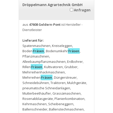
Dröppelmann Agrartechnik GmbH
Anfragen
aus
47608 Geldern-Pont
ist Hersteller -
Dienstleister
Lieferant für:
Spatenmaschinen
,
Kreiseleggen
,
Boden
Fräsen
,
Bodenumkehr
Fräsen
,
Pflanzmaschinen
,
Alleebaumpflanzmaschinen
,
Erdbohrer
,
Rillen
Fräsen
,
Kultivatoren
,
Grubber
,
Mehrreihenhackmaschinen
,
Mehrreihen
Fräsen
,
Düngerstreuer
,
Schneidebühnen
,
Traktoren
,
Mulchgeräte
,
pneumatische Schneidanlagen
,
Mutterbeethäufler
,
Grassämaschinen
,
Rosenabblasgeräte
,
Planierkombination
,
Kehrmaschinen
,
Scheibeneggern
,
Ballenschneider
,
Ballenstechmaschinen
,