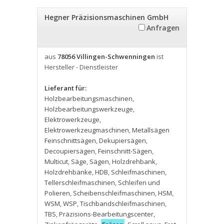
Hegner Präzisionsmaschinen GmbH
Anfragen
aus
78056 Villingen-Schwenningen
ist
Hersteller - Dienstleister
Lieferant für:
Holzbearbeitungsmaschinen
,
Holzbearbeitungswerkzeuge
,
Elektrowerkzeuge
,
Elektrowerkzeugmaschinen
,
Metallsägen
Feinschnittsägen
,
Dekupiersägen
,
Decoupiersägen
,
Feinschnitt-Sägen
,
Multicut
,
Säge
,
Sägen
,
Holzdrehbank
,
Holzdrehbänke
,
HDB
,
Schleifmaschinen
,
Tellerschleifmaschinen
,
Schleifen und
Polieren
,
Scheibenschleifmaschinen
,
HSM
,
WSM
,
WSP
,
Tischbandschleifmaschinen
,
TBS
,
Präzisions-Bearbeitungscenter
,