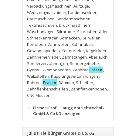
Verpackungsmaschinen
,
Aufzüge
,
Werkzeugmaschinen
,
Landmaschinen
,
Baumaschinen
,
Sondermaschinen
,
Textilmaschinen
,
Druckmaschinen
Waschanlagen
,
Stirnräder
,
Schraubenräder
,
Schneckenräder
,
Schnecken
,
Keilwellen
,
Keilnaben
,
Zahnwellen
,
Zahnnaben
,
Gewindespindeln
,
Kettenräder
,
Kegelräder
,
Zahnriemenräder
,
Zahnstangen. Aber auch
Sonderverzahnungen
,
Sondergetriebe
,
Hydraulikkomponenten
,
Zahnrad
Fräsen
,
Wälzstoßen
,
Kupplungsverzahnungen
,
Bohren
,
Fräsen
,
Räumen
,
Schleifen
,
Zahnflankenschleifen
,
Zahnflankenhonen
,
CNC Messen
Firmen-Profil Haugg Antriebstechnik
GmbH & Co KG anzeigen
Julius Tielbürger GmbH & Co.KG