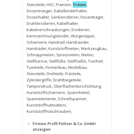
Stanzteile
,
HSC
,
Fraesen
,
Fräsen
,
Dosentraeger
,
Kabelbinderhalter
,
Dosenhalter
,
Senkerodieren
,
Dosenträger
,
Drahterodieren
,
Kabelhalter
,
Kabelverschraubungen
,
Erodieren
,
Kennzeichnungsbinder
,
Würgenippel
,
Scharniere
,
Handrad
,
Handraeder
,
Handräder
,
Kunststoffnieten
,
Werkzeugbau
,
Schnappnieten
,
Spreiznieten
,
Nieten
,
Stellfuesse
,
Stellfüße
,
Stellfueße
,
Tuerkeil
,
Tuerkeile
,
Formenbau
,
Modelbau
,
Stanzteile
,
Drehteile
,
Frästeile
,
Zylindergriffe
,
Drahtbiegeteile
,
Tampondruck
,
Oberflächenbeschichtung
,
Kunststoffscharniere
,
Spannhebel
,
Spannelemente
,
Schnellspanner
,
Kunststoffhutmuttern
,
Kunststoffhutschrauben
,
Firmen-Profil Peltzer & Co. GmbH
anzeigen