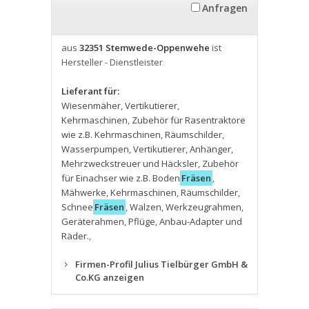
Anfragen
aus
32351 Stemwede-Oppenwehe
ist
Hersteller - Dienstleister
Lieferant für:
Wiesenmäher
,
Vertikutierer
,
Kehrmaschinen
,
Zubehör für Rasentraktore
wie z.B. Kehrmaschinen
,
Räumschilder
,
Wasserpumpen
,
Vertikutierer
,
Anhänger
,
Mehrzweckstreuer und Häcksler
,
Zubehör
für Einachser wie z.B. Boden
Fräsen
,
Mähwerke
,
Kehrmaschinen
,
Räumschilder
,
Schnee
Fräsen
,
Walzen
,
Werkzeugrahmen
,
Geräterahmen
,
Pflüge
,
Anbau-Adapter und
Räder.
,
Firmen-Profil Julius Tielbürger GmbH &
Co.KG anzeigen