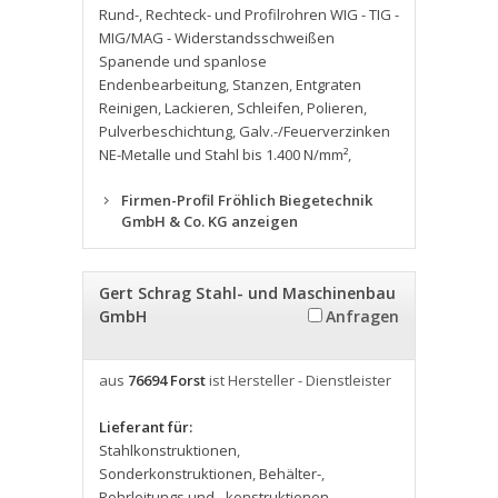
Rund-
,
Rechteck- und Profilrohren WIG - TIG -
MIG/MAG - Widerstandsschweißen
Spanende und spanlose
Endenbearbeitung
,
Stanzen
,
Entgraten
Reinigen
,
Lackieren
,
Schleifen
,
Polieren
,
Pulverbeschichtung
,
Galv.-/Feuerverzinken
NE-Metalle und Stahl bis 1.400 N/mm²
,
Firmen-Profil Fröhlich Biegetechnik
GmbH & Co. KG anzeigen
Gert Schrag Stahl- und Maschinenbau
GmbH
Anfragen
aus
76694 Forst
ist Hersteller - Dienstleister
Lieferant für:
Stahlkonstruktionen
,
Sonderkonstruktionen
,
Behälter-
,
Rohrleitungs und - konstruktionen
,