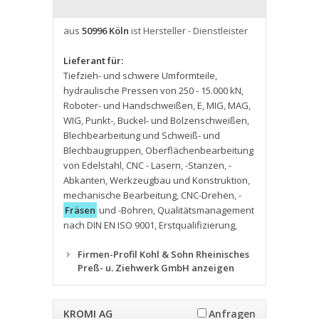
aus
50996 Köln
ist Hersteller - Dienstleister
Lieferant für:
Tiefzieh- und schwere Umformteile
,
hydraulische Pressen von 250 - 15.000 kN
,
Roboter- und Handschweißen
,
E
,
MIG
,
MAG
,
WIG
,
Punkt-
,
Buckel- und Bolzenschweißen
,
Blechbearbeitung und Schweiß- und
Blechbaugruppen
,
Oberflächenbearbeitung
von Edelstahl
,
CNC - Lasern
,
-Stanzen
,
-
Abkanten
,
Werkzeugbau und Konstruktion
,
mechanische Bearbeitung
,
CNC-Drehen
,
-
Fräsen
und -Bohren
,
Qualitätsmanagement
nach DIN EN ISO 9001
,
Erstqualifizierung
,
Firmen-Profil Kohl & Sohn Rheinisches
Preß- u. Ziehwerk GmbH anzeigen
KROMI AG
Anfragen