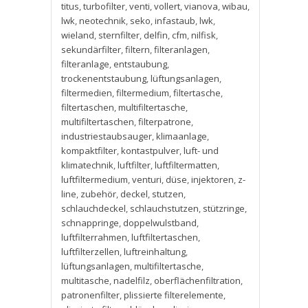
titus
,
turbofilter
,
venti
,
vollert
,
vianova
,
wibau
,
lwk
,
neotechnik
,
seko
,
infastaub
,
lwk
,
wieland
,
sternfilter
,
delfin
,
cfm
,
nilfisk
,
sekundärfilter
,
filtern
,
filteranlagen
,
filteranlage
,
entstaubung
,
trockenentstaubung
,
lüftungsanlagen
,
filtermedien
,
filtermedium
,
filtertasche
,
filtertaschen
,
multifiltertasche
,
multifiltertaschen
,
filterpatrone
,
industriestaubsauger
,
klimaanlage
,
kompaktfilter
,
kontastpulver
,
luft- und
klimatechnik
,
luftfilter
,
luftfiltermatten
,
luftfiltermedium
,
venturi
,
düse
,
injektoren
,
z-
line
,
zubehör
,
deckel
,
stutzen
,
schlauchdeckel
,
schlauchstutzen
,
stützringe
,
schnappringe
,
doppelwulstband
,
luftfilterrahmen
,
luftfiltertaschen
,
luftfilterzellen
,
luftreinhaltung
,
lüftungsanlagen
,
multifiltertasche
,
multitasche
,
nadelfilz
,
oberflächenfiltration
,
patronenfilter
,
plissierte filterelemente
,