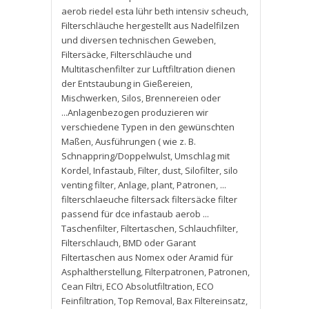
aerob riedel esta lühr beth intensiv scheuch
,
Filterschläuche hergestellt aus Nadelfilzen
und diversen technischen Geweben
,
Filtersäcke
,
Filterschläuche und
Multitaschenfilter zur Luftfiltration dienen
der Entstaubung in Gießereien
,
Mischwerken
,
Silos
,
Brennereien oder
...Anlagenbezogen produzieren wir
verschiedene Typen in den gewünschten
Maßen
,
Ausführungen ( wie z. B.
Schnappring/Doppelwulst
,
Umschlag mit
Kordel
,
Infastaub
,
Filter
,
dust
,
Silofilter
,
silo
venting filter
,
Anlage
,
plant
,
Patronen
,
...
filterschlaeuche filtersack filtersäcke filter
passend für dce infastaub aerob ...
Taschenfilter
,
Filtertaschen
,
Schlauchfilter
,
Filterschlauch
,
BMD oder Garant
Filtertaschen aus Nomex oder Aramid für
Asphaltherstellung
,
Filterpatronen
,
Patronen
,
Cean Filtri
,
ECO Absolutfiltration
,
ECO
Feinfiltration
,
Top Removal
,
Bax Filtereinsatz
,