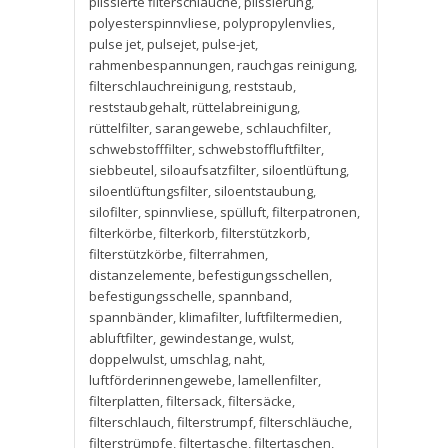
plissierte filterschläuche
,
plissierung
,
polyesterspinnvliese
,
polypropylenvlies
,
pulse jet
,
pulsejet
,
pulse-jet
,
rahmenbespannungen
,
rauchgas reinigung
,
filterschlauchreinigung
,
reststaub
,
reststaubgehalt
,
rüttelabreinigung
,
rüttelfilter
,
sarangewebe
,
schlauchfilter
,
schwebstofffilter
,
schwebstoffluftfilter
,
siebbeutel
,
siloaufsatzfilter
,
siloentlüftung
,
siloentlüftungsfilter
,
siloentstaubung
,
silofilter
,
spinnvliese
,
spülluft
,
filterpatronen
,
filterkörbe
,
filterkorb
,
filterstützkorb
,
filterstützkörbe
,
filterrahmen
,
distanzelemente
,
befestigungsschellen
,
befestigungsschelle
,
spannband
,
spannbänder
,
klimafilter
,
luftfiltermedien
,
abluftfilter
,
gewindestange
,
wulst
,
doppelwulst
,
umschlag
,
naht
,
luftförderinnengewebe
,
lamellenfilter
,
filterplatten
,
filtersack
,
filtersäcke
,
filterschlauch
,
filterstrumpf
,
filterschläuche
,
filterstrümpfe
,
filtertasche
,
filtertaschen
,