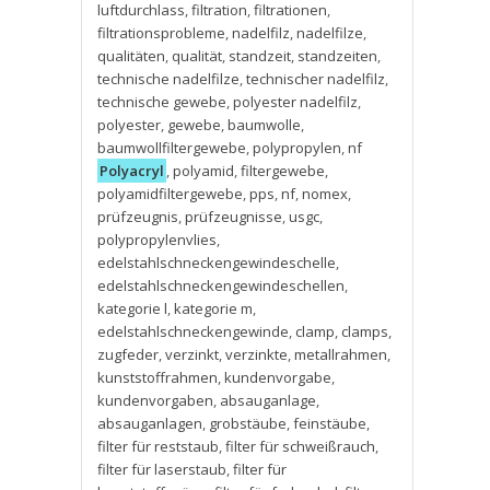
luftdurchlass
,
filtration
,
filtrationen
,
filtrationsprobleme
,
nadelfilz
,
nadelfilze
,
qualitäten
,
qualität
,
standzeit
,
standzeiten
,
technische nadelfilze
,
technischer nadelfilz
,
technische gewebe
,
polyester nadelfilz
,
polyester
,
gewebe
,
baumwolle
,
baumwollfiltergewebe
,
polypropylen
,
nf
Polyacryl
,
polyamid
,
filtergewebe
,
polyamidfiltergewebe
,
pps
,
nf
,
nomex
,
prüfzeugnis
,
prüfzeugnisse
,
usgc
,
polypropylenvlies
,
edelstahlschneckengewindeschelle
,
edelstahlschneckengewindeschellen
,
kategorie l
,
kategorie m
,
edelstahlschneckengewinde
,
clamp
,
clamps
,
zugfeder
,
verzinkt
,
verzinkte
,
metallrahmen
,
kunststoffrahmen
,
kundenvorgabe
,
kundenvorgaben
,
absauganlage
,
absauganlagen
,
grobstäube
,
feinstäube
,
filter für reststaub
,
filter für schweißrauch
,
filter für laserstaub
,
filter für