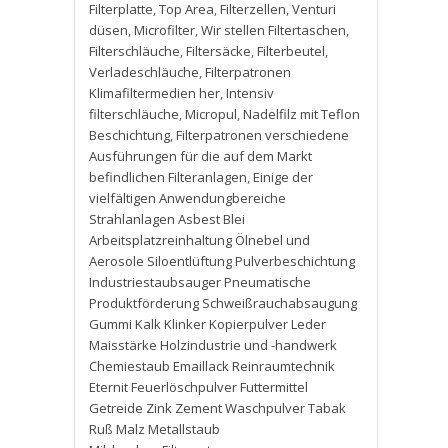
Filterplatte
,
Top Area
,
Filterzellen
,
Venturi
düsen
,
Microfilter
,
Wir stellen Filtertaschen
,
Filterschläuche
,
Filtersäcke
,
Filterbeutel
,
Verladeschläuche
,
Filterpatronen
Klimafiltermedien her
,
Intensiv
filterschläuche
,
Micropul
,
Nadelfilz mit Teflon
Beschichtung
,
Filterpatronen verschiedene
Ausführungen für die auf dem Markt
befindlichen Filteranlagen
,
Einige der
vielfältigen Anwendungbereiche
Strahlanlagen Asbest Blei
Arbeitsplatzreinhaltung Ölnebel und
Aerosole Siloentlüftung Pulverbeschichtung
Industriestaubsauger Pneumatische
Produktförderung Schweißrauchabsaugung
Gummi Kalk Klinker Kopierpulver Leder
Maisstärke Holzindustrie und -handwerk
Chemiestaub Emaillack Reinraumtechnik
Eternit Feuerlöschpulver Futtermittel
Getreide Zink Zement Waschpulver Tabak
Ruß Malz Metallstaub