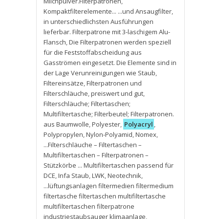
Milchpulver.Filterpatronen
,
Kompaktfilterelemente... ...und Ansaugfilter
,
in unterschiedlichsten Ausführungen
lieferbar. Filterpatrone mit 3-laschigem Alu-
Flansch
,
Die Filterpatronen werden speziell
für die Feststoffabscheidung aus
Gasströmen eingesetzt. Die Elemente sind in
der Lage Verunreinigungen wie Staub
,
Filtereinsätze
,
Filterpatronen und
Filterschläuche
,
preiswert und gut
,
Filterschläuche; Filtertaschen;
Multifiltertasche; Filterbeutel; Filterpatronen.
aus Baumwolle
,
Polyester
,
Polyacryl
,
Polypropylen
,
Nylon-Polyamid
,
Nomex
,
...Filterschläuche – Filtertaschen –
Multifiltertaschen – Filterpatronen –
Stützkörbe ... Multifiltertaschen passend für
DCE
,
Infa Staub
,
LWK
,
Neotechnik
,
...lüftungsanlagen filtermedien filtermedium
filtertasche filtertaschen multifiltertasche
multifiltertaschen filterpatrone
industriestaubsauger klimaanlage
,