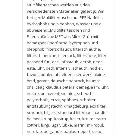
Multifiltertaschen werden aus den
verschiedensten Materialien gefertigt. Wir
fertigen Multifiltertasche ausPES Nadelfilz
hydrophob und oleophob
,
Wasser und öl
abweisend...Multifiltertaschen und
Filterschläuche MPT aus Micro Grün mit
homogner Oberfläche
,
hydrophob und
oleophob..filterschlauch
,
filterschläuche
,
filterschlaeuche
,
filtersack
,
filtersäcke
,
filter
passend für:
,
dce
,
infastaub
,
aerob
,
riedel
,
esta
,
lühr
,
beth
,
intensiv
,
scheuch
,
höcker
,
favorit
,
bühler
,
ahlfelder eisenwerk
,
alpine
,
bmd
,
garant
,
deutsche babcock
,
baumco
,
bhs
,
ceag
,
claudius peters
,
demag
,
eam
,
lühr
,
nestro
,
primavent
,
simatec
,
scheuch
,
polytechnik
,
jet vsj
,
spähnex
,
schröter
,
entstaubungstechnik magdeburg
,
eco filter
,
scheuch
,
hilgers
,
standard filterbau
,
handte
,
heimer
,
krupp
,
kastrup
,
keller
,
krc
,
research
cottrell
,
lurgi
,
lugar
,
lübke
,
marini
,
mikropul
,
nordfab
,
pergande
,
paulus
,
rippert
,
seko
,