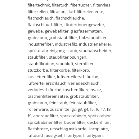
filtertechnik
,
filtertuch
,
filtertücher
,
filtervlies
,
filterzellen
,
filtration
,
flachfilterelemente
,
flachschlauch
,
flachschläuche
,
flachschlauchfilter
,
förderrinnengewebe
,
gewebe
,
gewebefilter
,
glasfasermatten
,
grobstaub
,
grobstaubfilter
,
holzstaubfilter
,
industriefilter
,
industriefilz
,
industrienäherei
,
spülluftabreinigung
,
staub
,
staubabscheider
,
staubfilter
,
staubfilterlösungen
,
staubfiltration
,
staubluft
,
sternfilter
,
stützkörbe
,
filterkörbe
,
filterkorb
,
kassettenfilter
,
luftverteilerschläuche
,
luftverteilerschlauch
,
verladeschlauch
,
verladeschläuche
,
taschenfiltereinsatz
,
taschenfiltereinsätze
,
grobstaubfilter
,
grobstaub
,
feinstaub
,
feinstaubfilter
,
rollenware
,
zuschnitte
,
g2
,
g3
,
g4
,
f5
,
f6
,
f7
,
f8
,
f9
,
andreaefilter
,
spritzkabinen
,
spritzkabine
,
spritzkabinenfilter
,
bodenfilter
,
deckenfilter
,
flachbreite
,
umschlag mit kordel
,
lochplatte
,
luftdurchlässigkeit
,
filtertype
,
filtertypen
,