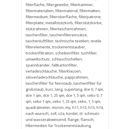
filterfläche
,
filtergewebe
,
filterkammer
,
filtermaterialien
,
filtermaterial
,
filtermatten
,
filtermedium
,
filteroberfläche
,
filterpatrone
,
filterplatte
,
metallstützkorb
,
filterstützkörbe
,
stützrahmen
,
filtertaschenrahmen
,
taschenfilter
,
taschenfiltereinsätze
,
taschenluftfilter
,
technische textilien
,
textile
filterelemente
,
trockenentstauber
,
trockenfiltration
,
scheibenfilter
,
tuchfilter
,
umweltschutz
,
schlauchschellen
,
spannbänder
,
faltkartonfilter
,
verladeschläuche
,
filterklassen
,
siloverladeschläuche
,
papprahmen
,
taschenfilter für feinstaub
,
taschenfilter für
grobstaub
,
kurz
,
lang
,
superlang
,
dce 0
,
7 qm
,
dce 1 qm
,
dce 1
,
25 qm
,
dce 1
,
5 qm
,
seko 0
,
7
qm
,
seko 1 qm
,
seko 1
,
25 qm
,
seko
,
1
,
5 qm
,
quadratmeter
,
micron
,
my
,
h11
,
h12
,
h13
,
h14
,
nach wunsch
,
zoll
,
v2a
,
kordel
,
öl- schmutz-
und wasserabweisend
,
flange
,
flansch
,
Filtermedien für Trockenentstaubung
,