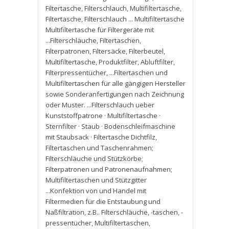
Filtertasche
,
Filterschlauch
,
Multifiltertasche
,
Filtertasche
,
Filterschlauch ... Multifiltertasche
Multifiltertasche für Filtergeräte mit
...Filterschläuche
,
Filtertaschen
,
Filterpatronen
,
Filtersäcke
,
Filterbeutel
,
Multifiltertasche
,
Produktfilter
,
Abluftfilter
,
Filterpressentücher
,
...Filtertaschen und
Multifiltertaschen für alle gängigen Hersteller
sowie Sonderanfertigungen nach Zeichnung
oder Muster. ...Filterschlauch ueber
Kunststoffpatrone · Multifiltertasche ·
Sternfilter · Staub · Bodenschleifmaschine
mit Staubsack · Filtertasche Dichtfilz
,
Filtertaschen und Taschenrahmen;
Filterschläuche und Stützkörbe;
Filterpatronen und Patronenaufnahmen;
Multifiltertaschen und Stützgitter
...Konfektion von und Handel mit
Filtermedien für die Entstaubung und
Naßfiltration
,
z.B.. Filterschläuche
,
-taschen
,
-
pressentücher
,
Multifiltertaschen
,