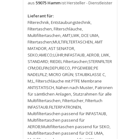
aus
59075 Hamm
ist Hersteller - Dienstleister
Lieferant für:
Filterechnik
,
Entstaubungstechnik
,
Filtertaschen
,
Filterschläuche
,
Multifiltertaschen
,
AMT;LWK
,
DCE UMA
,
Filtertaschen;MULTIFILTERTASCHEN
,
AMT
MATADOR
,
AST SENATOR
,
SEKO;AMECO;LÜHR;INFASTAUB
,
AEROB
,
LWK
,
STANDARD; RIEDEL Filtertaschen;STERNFILTER
CFM;DELFIN;DEPURECO
,
PPGEWEBE;PE
NADELFILZ; MICRO GRÜN; STAUBKLASSE C
,
M;L
,
Filterschläuche mit PTFE Membrane
ANTISTATISCH
,
Nähen nach Muster
,
Patronen
für sämtlichen Anlagen
,
Stutzrahmen für alle
Multifiltertaschen
,
Filtertücher
,
Filtertuch
INFASTAUB.FILTERPATRONEN
,
Multifiltertaschen passend für INFASTAUB
,
Multifiltertaschen passend für
AEROB;Multifiltertaschen passend für SEKO
,
Multifiltertaschen passend für DCE UMA
,