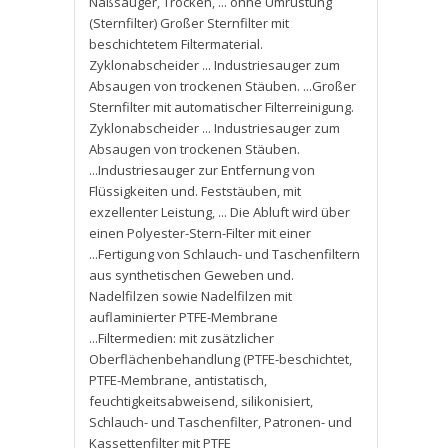
Naßsauger
,
Trocken
,
... ohne Umrüstung
(Sternfilter) Großer Sternfilter mit
beschichtetem Filtermaterial.
Zyklonabscheider ... Industriesauger zum
Absaugen von trockenen Stäuben. ...Großer
Sternfilter mit automatischer Filterreinigung.
Zyklonabscheider ... Industriesauger zum
Absaugen von trockenen Stäuben.
...Industriesauger zur Entfernung von
Flüssigkeiten und. Feststäuben
,
mit
exzellenter Leistung
,
... Die Abluft wird über
einen Polyester-Stern-Filter mit einer
...Fertigung von Schlauch- und Taschenfiltern
aus synthetischen Geweben und.
Nadelfilzen sowie Nadelfilzen mit
auflaminierter PTFE-Membrane
...Filtermedien: mit zusätzlicher
Oberflächenbehandlung (PTFE-beschichtet
,
PTFE-Membrane
,
antistatisch
,
feuchtigkeitsabweisend
,
silikonisiert
,
Schlauch- und Taschenfilter
,
Patronen- und
Kassettenfilter mit PTFE