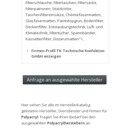
Filterschläuche
,
Filtertaschen
,
Filtersäcke
,
Filterpatronen
,
Stützkörbe
,
Taschenfiltereinsätze
,
Chemiefasermatten
,
Glasfasermatten
,
Paintstopgrün
,
Bodenfilter
,
Deckenfilter
,
Entstaubungstechnik
,
Luft- und
Klimatechnik
,
Filtertücher
,
Spannbänder
,
Kassettenfilter
,
Distanzmatten">
,
Firmen-Profil TK-Technische Konfektion
GmbH anzeigen
Hier sehen Sie alle im Herstellerkatalog
gelisteten Hersteller, Dienstleister und Firmen für
Polyacryl
. Fragen Sie Ihren Bedarf bei den
ausgewählten
Polyacrylherstellern
an.