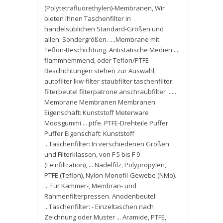
(Polytetrafluorethylen)-Membranen
,
Wir
bieten Ihnen Taschenfilter in
handelsüblichen Standard-Größen und
allen. Sondergrößen. ....Membrane mit
Teflon-Beschichtung. Antistatische Medien ....
flammhemmend
,
oder Teflon/PTFE
Beschichtungen stehen zur Auswahl
,
autofilter lkw-filter staubfilter taschenfilter
filterbeutel filterpatrone anschraubfilter ......
Membrane Membranen Membranen
Eigenschaft: Kunststoff Meterware
Moosgummi ... ptfe. PTFE-Drehteile Puffer
Puffer Eigenschaft: Kunststoff
...Taschenfilter: In verschiedenen Größen
und Filterklassen
,
von F 5 bis F 9
(Feinfiltration)
,
... Nadelfilz
,
Polypropylen
,
PTFE (Teflon)
,
Nylon-Monofil-Gewebe (NMo).
... Für Kammer-
,
Membran- und
Rahmenfilterpressen. Anodenbeutel:
...Taschenfilter: - Einzeltaschen nach
Zeichnung oder Muster ... Aramide
,
PTFE
,