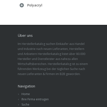
Polyacryl
Über uns
Im Herstellerkatalog suchen Einkäufer aus Handel
und Industrie nach neuen Lieferanten, Herstellern
und Anbietern Herstellerkatalog listet über 80.000
Hersteller und Dienstleister aus nahezu allen
Wirtschaftsbereichen. Herstellerkatalog ist zu einem
führenden Werkzeug bei der täglichen Suche nach
neuen Lieferanten & Firmen im B2B geworden.
Navigation
Home
Ihre Firma eintragen
Suche