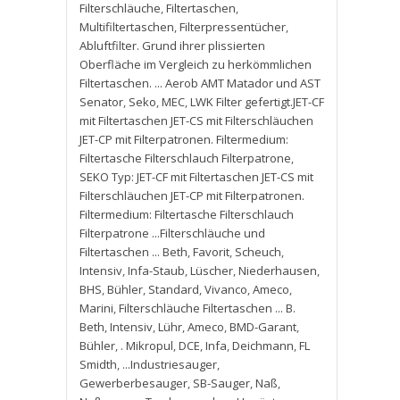
Filterschläuche
,
Filtertaschen
,
Multifiltertaschen
,
Filterpressentücher
,
Abluftfilter. Grund ihrer plissierten
Oberfläche im Vergleich zu herkömmlichen
Filtertaschen. ... Aerob AMT Matador und AST
Senator
,
Seko
,
MEC
,
LWK Filter gefertigt.JET-CF
mit Filtertaschen JET-CS mit Filterschläuchen
JET-CP mit Filterpatronen. Filtermedium:
Filtertasche Filterschlauch Filterpatrone
,
SEKO Typ: JET-CF mit Filtertaschen JET-CS mit
Filterschläuchen JET-CP mit Filterpatronen.
Filtermedium: Filtertasche Filterschlauch
Filterpatrone ...Filterschläuche und
Filtertaschen ... Beth
,
Favorit
,
Scheuch
,
Intensiv
,
Infa-Staub
,
Lüscher
,
Niederhausen
,
BHS
,
Bühler
,
Standard
,
Vivanco
,
Ameco
,
Marini
,
Filterschläuche Filtertaschen ... B.
Beth
,
Intensiv
,
Lühr
,
Ameco
,
BMD-Garant
,
Bühler
,
. Mikropul
,
DCE
,
Infa
,
Deichmann
,
FL
Smidth
,
...Industriesauger
,
Gewerberbesauger
,
SB-Sauger
,
Naß
,