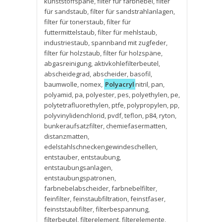
kunststoffspäne
,
filter für farbnebel
,
filter
für sandstaub
,
filter für sandstrahlanlagen
,
filter für tonerstaub
,
filter für
futtermittelstaub
,
filter für mehlstaub
,
industriestaub
,
spannband mit zugfeder
,
filter für holzstaub
,
filter für holzspäne
,
abgasreinigung
,
aktivkohlefilterbeutel
,
abscheidegrad
,
abscheider
,
basofil
,
baumwolle
,
nomex
,
Polyacryl
nitril
,
pan
,
polyamid
,
pa
,
polyester
,
pes
,
polyethylen
,
pe
,
polytetrafluorethylen
,
ptfe
,
polypropylen
,
pp
,
polyvinylidenchlorid
,
pvdf
,
teflon
,
p84
,
ryton
,
bunkeraufsatzfilter
,
chemiefasermatten
,
distanzmatten
,
edelstahlschneckengewindeschellen
,
entstauber
,
entstaubung
,
entstaubungsanlagen
,
entstaubungspatronen
,
farbnebelabscheider
,
farbnebelfilter
,
feinfilter
,
feinstaubfiltration
,
feinstfaser
,
feinststaubfilter
,
filterbespannung
,
filterbeutel
,
filterelement
,
filterelemente
,