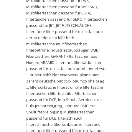
Multifiltertaschen passend für LWK
,
Multifiltertaschen passend für WIELAND
,
Multifiltertaschen passend für ESTA
,
filtertaschen passend für SEKO
,
filtertaschen
passend für JET
,
JET FILTESCHLÄUCHE
,
filtersäcke filter passend für dce infastaub
aerob riedel esta lühr beth ...
multifiltertasche multifiltertaschen
filterpatrone industriestaubsauger
,
BMD
Filtertaschen
,
GARANT Filtertaschen aus
Nomex
,
ARAMID
,
filtersack filtersäcke filter
passend für: dce infastaub aerob riedel esta
... bühler ahlfelder eisenwerk alpine bmd
garant deutsche babcock baumco bhs ceag
... filterschläuche filterstrümpfe filtertasche
filtertaschen filtertechnik ...Filtertaschen
passend für DCE
,
Infa Staub
,
Aerob etc. mit
Puls-Jet Abreinigung
,
Lühr und BMD mit
Spülluftabreinigung. Multifiltertaschen
passend für DCE
,
filterschlauch
filterschläuche filterschlaeuche filtersack
filtersäcke filter passend für: dce infastaub