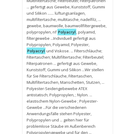
Multifiltertasche; Filterbeutel; Filterpatronen
... gefertigt aus Gewebe
,
Kunststoff
,
Gummi
und Silikon ....... lüftungsanlagen
,
multifiltertasche
,
multitasche
,
nadelfilz
,
...
gewebe
,
baumwolle
,
baumwollfiltergewebe
,
polypropylen
,
nf
Polyacryl
,
polyamid
,
filtergewebe ...Individuell gefertigt aus
Polypropylen
,
Polyamid
,
Polyester
,
Polyacryl
und Viskose. ... Filterschläuche;
Filtertaschen; Multifiltertasche; Filterbeutel;
Filterpatronen ... gefertigt aus Gewebe
,
Kunststoff
,
Gummi und Silikon ...Wir stellen
für Sie Filterschläuche
,
Filtertaschen
,
Multifiltertaschen
,
Manschetten
,
Stutzen
,
...
Polyester-Seidengebewebe ATEX
antistatisch; Polypropylen
,
; Nylon. ...
elastischem Nylon-Gewebe ; Polyester-
Gewebe ...Für die verschiedenen
Anwendungsfälle stehen Polyester
,
Polypropylen und ... gelten hier für
problemlose Stäube im Außenbereich
Polypropylengewebe und für den ...