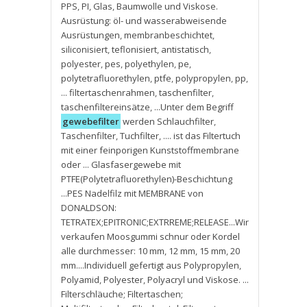
PPS
,
PI
,
Glas
,
Baumwolle und Viskose.
Ausrüstung: öl- und wasserabweisende
Ausrüstungen
,
membranbeschichtet
,
siliconisiert
,
teflonisiert
,
antistatisch
,
polyester
,
pes
,
polyethylen
,
pe
,
polytetrafluorethylen
,
ptfe
,
polypropylen
,
pp
,
... filtertaschenrahmen
,
taschenfilter
,
taschenfiltereinsätze
,
...Unter dem Begriff
gewebefilter
werden Schlauchfilter
,
Taschenfilter
,
Tuchfilter
,
.... ist das Filtertuch
mit einer feinporigen Kunststoffmembrane
oder ... Glasfasergewebe mit
PTFE(Polytetrafluorethylen)-Beschichtung
...PES Nadelfilz mit MEMBRANE von
DONALDSON:
TETRATEX;EPITRONIC;EXTRREME;RELEASE...Wir
verkaufen Moosgummi schnur oder Kordel
alle durchmesser: 10 mm
,
12 mm
,
15 mm
,
20
mm....Individuell gefertigt aus Polypropylen
,
Polyamid
,
Polyester
,
Polyacryl und Viskose. ...
Filterschläuche; Filtertaschen;