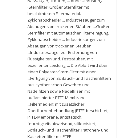
Naßsauger
,
Trocken
,
... ohne Umrüstung
(Sternfilter) Großer Sternfilter mit
beschichtetem Filtermaterial.
Zyklonabscheider ... Industriesauger zum
Absaugen von trockenen Stäuben. ...Großer
Sternfilter mit automatischer Filterreinigung.
Zyklonabscheider ... Industriesauger zum
Absaugen von trockenen Stäuben.
...Industriesauger zur Entfernung von
Flüssigkeiten und. Feststäuben
,
mit
exzellenter Leistung
,
... Die Abluft wird über
einen Polyester-Stern-Filter mit einer
...Fertigung von Schlauch- und Taschenfiltern
aus synthetischen Geweben und.
Nadelfilzen sowie Nadelfilzen mit
auflaminierter PTFE-Membrane
...Filtermedien: mit zusätzlicher
Oberflächenbehandlung (PTFE-beschichtet
,
PTFE-Membrane
,
antistatisch
,
feuchtigkeitsabweisend
,
silikonisiert
,
Schlauch- und Taschenfilter
,
Patronen- und
Kassettenfilter mit PTFE