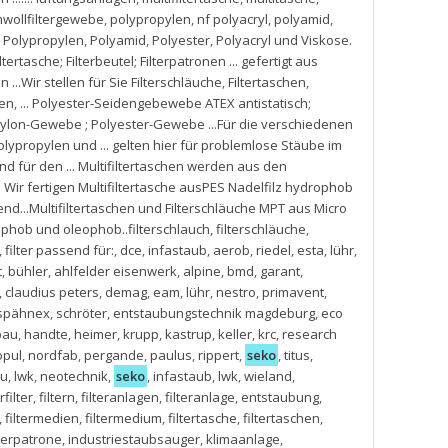
wollfiltergewebe
,
polypropylen
,
nf polyacryl
,
polyamid
,
us Polypropylen
,
Polyamid
,
Polyester
,
Polyacryl und Viskose.
iltertasche; Filterbeutel; Filterpatronen ... gefertigt aus
 ...Wir stellen für Sie Filterschläuche
,
Filtertaschen
,
zen
,
... Polyester-Seidengebewebe ATEX antistatisch;
m Nylon-Gewebe ; Polyester-Gewebe ...Für die verschiedenen
olypropylen und ... gelten hier für problemlose Stäube im
für den ... Multifiltertaschen werden aus den
. Wir fertigen Multifiltertasche ausPES Nadelfilz hydrophob
d...Multifiltertaschen und Filterschläuche MPT aus Micro
phob und oleophob..filterschlauch
,
filterschläuche
,
,
filter passend für:
,
dce
,
infastaub
,
aerob
,
riedel
,
esta
,
lühr
,
t
,
bühler
,
ahlfelder eisenwerk
,
alpine
,
bmd
,
garant
,
,
claudius peters
,
demag
,
eam
,
lühr
,
nestro
,
primavent
,
spähnex
,
schröter
,
entstaubungstechnik magdeburg
,
eco
bau
,
handte
,
heimer
,
krupp
,
kastrup
,
keller
,
krc
,
research
opul
,
nordfab
,
pergande
,
paulus
,
rippert
,
seko
,
titus
,
au
,
lwk
,
neotechnik
,
seko
,
infastaub
,
lwk
,
wieland
,
filter
,
filtern
,
filteranlagen
,
filteranlage
,
entstaubung
,
,
filtermedien
,
filtermedium
,
filtertasche
,
filtertaschen
,
lterpatrone
,
industriestaubsauger
,
klimaanlage
,