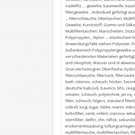
nadelfilz
,
... gewebe
,
baumwolle
,
baum
filtergewebe ...Individuell gefertigt a
... Filterschläuche; Filtertaschen; Multif
Gewebe
,
Kunststoff
,
Gummi und Silikon
Multifiltertaschen
,
Manschetten
,
Stut
Polypropylen
,
; Nylon. ... elastische
Anwendungsfälle stehen Polyester
,
P
Außenbereich Polypropylengewebe und 
verschiedensten Materialien gefertigt
und oleophob
,
Wasser und öl abweisen
Grün mit homogner Oberfläche
,
hydro
filterschlaeuche
,
filtersack
,
filtersäcke
beth
,
intensiv
,
scheuch
,
höcker
,
favori
deutsche babcock
,
baumco
,
bhs
,
ceag
simatec
,
scheuch
,
polytechnik
,
jet vsj
,
filter
,
scheuch
,
hilgers
,
standard filter
cottrell
,
lurgi
,
lugar
,
lübke
,
marini
,
mikr
turbofilter
,
venti
,
vollert
,
vianova
,
wib
sternfilter
,
delfin
,
cfm
,
nilfisk
,
sekundär
trockenentstaubung
,
lüftungsanlagen
multifiltertasche
,
multifiltertaschen
,
fi