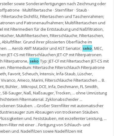
Hersteller sowie Sonderanfertigungen nach Zeichnung oder
ffpatrone · Multifiltertasche · Sternfilter · Staub ·
iltertasche Dichtfilz
,
Filtertaschen und Taschenrahmen;
erpatronen und Patronenaufnahmen; Multifiltertaschen und
el mit Filtermedien für die Entstaubung und Naßfiltration
,
ntücher
,
Multifiltertaschen
,
Filterschläuche
,
Filtertaschen
,
,
Abluftfilter. Grund ihrer plissierten Oberfläche im
chen. ... Aerob AMT Matador und AST Senator
,
seko
,
MEC
,
schen JET-CS mit Filterschläuchen JET-CP mit Filterpatronen.
ch Filterpatrone
,
seko
Typ: JET-CF mit Filtertaschen JET-CS mit
nen. Filtermedium: Filtertasche Filterschlauch Filterpatrone
Beth
,
Favorit
,
Scheuch
,
Intensiv
,
Infa-Staub
,
Lüscher
,
,
Vivanco
,
Ameco
,
Marini
,
Filterschläuche Filtertaschen ... B.
nt
,
Bühler
,
. Mikropul
,
DCE
,
Infa
,
Deichmann
,
FL Smidth
,
r
,
SB-Sauger
,
Naß
,
Naßsauger
,
Trocken
,
... ohne Umrüstung
chichtetem Filtermaterial. Zyklonabscheider ...
ckenen Stäuben. ...Großer Sternfilter mit automatischer
. Industriesauger zum Absaugen von trockenen Stäuben.
 Flüssigkeiten und. Feststäuben
,
mit exzellenter Leistung
,
...
ern-Filter mit einer ...Fertigung von Schlauch- und
eben und. Nadelfilzen sowie Nadelfilzen mit