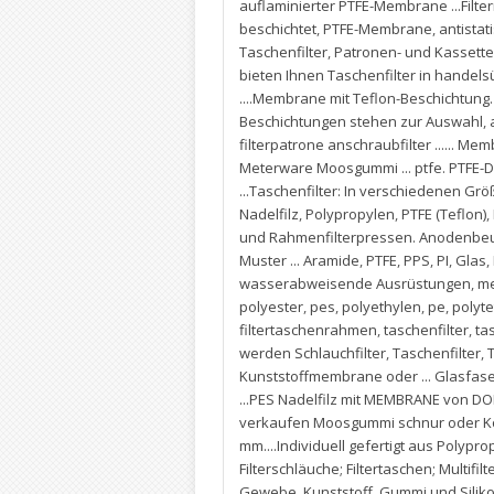
auflaminierter PTFE-Membrane ...Filt
beschichtet
,
PTFE-Membrane
,
antistat
Taschenfilter
,
Patronen- und Kassetten
bieten Ihnen Taschenfilter in handel
....Membrane mit Teflon-Beschichtung
Beschichtungen stehen zur Auswahl
,
filterpatrone anschraubfilter ......
Meterware Moosgummi ... ptfe. PTFE-Dr
...Taschenfilter: In verschiedenen Grö
Nadelfilz
,
Polypropylen
,
PTFE (Teflon)
,
und Rahmenfilterpressen. Anodenbeute
Muster ... Aramide
,
PTFE
,
PPS
,
PI
,
Glas
,
wasserabweisende Ausrüstungen
,
me
polyester
,
pes
,
polyethylen
,
pe
,
polyte
filtertaschenrahmen
,
taschenfilter
,
ta
werden Schlauchfilter
,
Taschenfilter
,
T
Kunststoffmembrane oder ... Glasfase
...PES Nadelfilz mit MEMBRANE von 
verkaufen Moosgummi schnur oder Ko
mm....Individuell gefertigt aus Polypro
Filterschläuche; Filtertaschen; Multifilt
Gewebe
,
Kunststoff
,
Gummi und Silikon