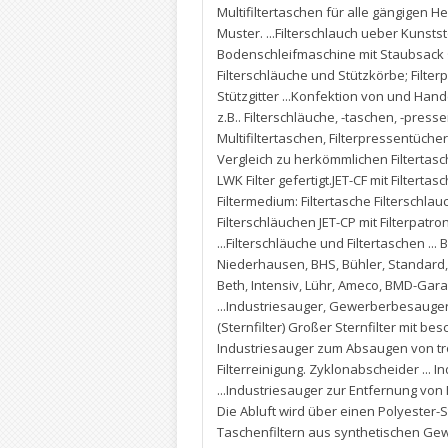
Multifiltertaschen für alle gängigen 
Muster. ...Filterschlauch ueber Kunststo
Bodenschleifmaschine mit Staubsack · F
Filterschläuche und Stützkörbe; Filt
Stützgitter ...Konfektion von und Hand
z.B.. Filterschläuche
,
-taschen
,
-presse
Multifiltertaschen
,
Filterpressentücher
Vergleich zu herkömmlichen Filtertas
LWK Filter gefertigt.JET-CF mit Filterta
Filtermedium: Filtertasche Filterschlau
Filterschläuchen JET-CP mit Filterpatro
...Filterschläuche und Filtertaschen ... 
Niederhausen
,
BHS
,
Bühler
,
Standard
Beth
,
Intensiv
,
Lühr
,
Ameco
,
BMD-Gara
...Industriesauger
,
Gewerberbesauge
(Sternfilter) Großer Sternfilter mit bes
Industriesauger zum Absaugen von tro
Filterreinigung. Zyklonabscheider ..
...Industriesauger zur Entfernung von
Die Abluft wird über einen Polyester-St
Taschenfiltern aus synthetischen Gew