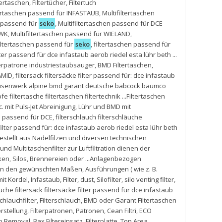
tertaschen
,
Filtertücher
,
Filtertuch
tertaschen passend für INFASTAUB
,
Multifiltertaschen
n passend für
seko
,
Multifiltertaschen passend für DCE
LWK
,
Multifiltertaschen passend für WIELAND
,
iltertaschen passend für
seko
,
filtertaschen passend für
lter passend für dce infastaub aerob riedel esta lühr beth ...
ilterpatrone industriestaubsauger
,
BMD Filtertaschen
,
AMID
,
filtersack filtersäcke filter passend für: dce infastaub
er eisenwerk alpine bmd garant deutsche babcock baumco
fe filtertasche filtertaschen filtertechnik ...Filtertaschen
. mit Puls-Jet Abreinigung
,
Lühr und BMD mit
en passend für DCE
,
filterschlauch filterschläuche
 filter passend für: dce infastaub aerob riedel esta lühr beth
gestellt aus Nadelfilzen und diversen technischen
und Multitaschenfilter zur Luftfiltration dienen der
ken
,
Silos
,
Brennereien oder ...Anlagenbezogen
 in den gewünschten Maßen
,
Ausführungen ( wie z. B.
it Kordel
,
Infastaub
,
Filter
,
dust
,
Silofilter
,
silo venting filter
,
aeuche filtersack filtersäcke filter passend für dce infastaub
chlauchfilter
,
Filterschlauch
,
BMD oder Garant Filtertaschen
rstellung
,
Filterpatronen
,
Patronen
,
Cean Filtri
,
ECO
p Removal
,
Bax Filtereinsatz
,
Filterplatte
,
Top Area
,