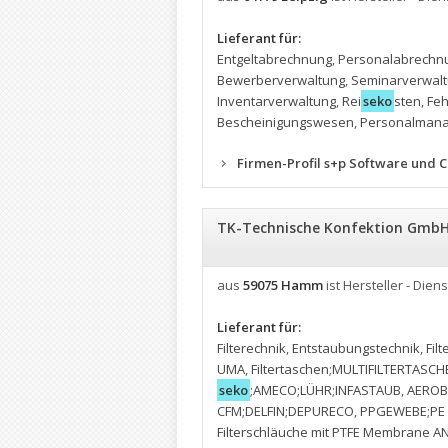
Lieferant für:
Entgeltabrechnung
,
Personalabrechn
Bewerberverwaltung
,
Seminarverwal
Inventarverwaltung
,
Rei
seko
sten
,
Feh
Bescheinigungswesen
,
Personalman
Firmen-Profil s+p Software und 
TK-Technische Konfektion Gmb
aus
59075 Hamm
ist Hersteller - Diens
Lieferant für:
Filterechnik
,
Entstaubungstechnik
,
Fil
UMA
,
Filtertaschen;MULTIFILTERTASCH
seko
;AMECO;LÜHR;INFASTAUB
,
AEROB
CFM;DELFIN;DEPURECO
,
PPGEWEBE;PE 
Filterschläuche mit PTFE Membrane A