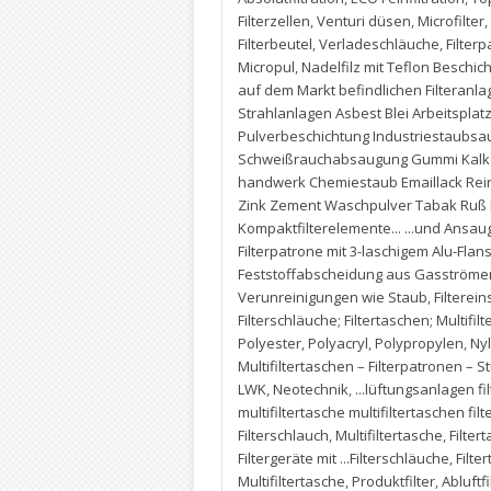
Filterzellen
,
Venturi düsen
,
Microfilter
,
Filterbeutel
,
Verladeschläuche
,
Filter
Micropul
,
Nadelfilz mit Teflon Beschic
auf dem Markt befindlichen Filteranl
Strahlanlagen Asbest Blei Arbeitsplat
Pulverbeschichtung Industriestaubs
Schweißrauchabsaugung Gummi Kalk Kl
handwerk Chemiestaub Emaillack Reinr
Zink Zement Waschpulver Tabak Ruß M
Kompaktfilterelemente... ...und Ansaug
Filterpatrone mit 3-laschigem Alu-Flan
Feststoffabscheidung aus Gasströmen 
Verunreinigungen wie Staub
,
Filterei
Filterschläuche; Filtertaschen; Multifi
Polyester
,
Polyacryl
,
Polypropylen
,
Ny
Multifiltertaschen – Filterpatronen – S
LWK
,
Neotechnik
,
...lüftungsanlagen fi
multifiltertasche multifiltertaschen f
Filterschlauch
,
Multifiltertasche
,
Filter
Filtergeräte mit ...Filterschläuche
,
Filte
Multifiltertasche
,
Produktfilter
,
Abluftfi