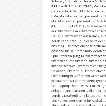
Anlagen
,
Stutzrahmen für alle Multifil
INFASTAUB.FILTERPATRONEN
,
Multifil
passend für AEROB;Multifiltertasche
UMA
,
Multifiltertaschen passend für 
Multifiltertaschen passend für ESTA
,
f
JET
,
JET FILTESCHLÄUCHE
,
filtersäcke fi
multifiltertasche multifiltertaschen f
GARANT Filtertaschen aus Nomex
,
AR
aerob riedel esta ... bühler ahlfeld
bhs ceag ... filterschläuche filterstrümp
passend für DCE
,
Infa Staub
,
Aerob etc
Spülluftabreinigung. Multifiltertasch
filterschlaeuche filtersack filtersäcke
intensiv scheuch
,
Filterschläuche her
Geweben
,
Filtersäcke
,
Filterschläuche 
Entstaubung in Gießereien
,
Mischwer
produzieren wir verschiedene Typen
Schnappring/Doppelwulst
,
Umschlag m
Anlage
,
plant
,
Patronen
,
... filterschl
aerob ... Taschenfilter
,
Filtertaschen
,
S
aus Nomex oder Aramid für Asphalthe
Absolutfiltration
,
ECO Feinfiltration
,
To