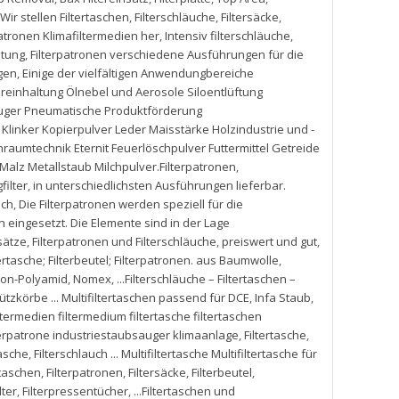
Wir stellen Filtertaschen
,
Filterschläuche
,
Filtersäcke
,
patronen Klimafiltermedien her
,
Intensiv filterschläuche
,
htung
,
Filterpatronen verschiedene Ausführungen für die
agen
,
Einige der vielfältigen Anwendungbereiche
zreinhaltung Ölnebel und Aerosole Siloentlüftung
auger Pneumatische Produktförderung
inker Kopierpulver Leder Maisstärke Holzindustrie und -
aumtechnik Eternit Feuerlöschpulver Futtermittel Getreide
alz Metallstaub Milchpulver.Filterpatronen
,
filter
,
in unterschiedlichsten Ausführungen lieferbar.
sch
,
Die Filterpatronen werden speziell für die
eingesetzt. Die Elemente sind in der Lage
nsätze
,
Filterpatronen und Filterschläuche
,
preiswert und gut
,
ltertasche; Filterbeutel; Filterpatronen. aus Baumwolle
,
lon-Polyamid
,
Nomex
,
...Filterschläuche – Filtertaschen –
tützkörbe ... Multifiltertaschen passend für DCE
,
Infa Staub
,
ltermedien filtermedium filtertasche filtertaschen
ilterpatrone industriestaubsauger klimaanlage
,
Filtertasche
,
tasche
,
Filterschlauch ... Multifiltertasche Multifiltertasche für
rtaschen
,
Filterpatronen
,
Filtersäcke
,
Filterbeutel
,
lter
,
Filterpressentücher
,
...Filtertaschen und