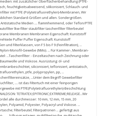
ermedien: mit zusätzlicher Oberflächenbehandlung (PTFE-
isch
,
feuchtigkeitsabweisend
,
silikonisiert
,
Schlauch- und
filter mit PTFE (Polytetrafluorethylen)-Membranen
,
Wir
süblichen Standard-Größen und allen. Sondergrößen.
. Antistatische Medien .... flammhemmend
,
oder Teflon/PTFE
autofilter lkw-filter staubfilter taschenfilter filterbeutel
 Membrane Membranen Membranen Eigenschaft: Kunststoff
ehteile Puffer Puffer Eigenschaft: Kunststoff
ßen und Filterklassen
,
von F 5 bis F 9 (Feinfiltration)
,
...
Nylon-Monofil-Gewebe (NMo). ... Für Kammer-
,
Membran-
l: ...Taschenfilter: - Einzeltaschen nach Zeichnung oder
Baumwolle und Viskose. Ausrüstung: öl- und
mbranbeschichtet
,
siliconisiert
,
teflonisiert
,
antistatisch
,
trafluorethylen
,
ptfe
,
polypropylen
,
pp
,
...
schenfiltereinsätze
,
...Unter dem Begriff Gewebefilter
uchfilter
,
.... ist das Filtertuch mit einer feinporigen
rgewebe mit PTFE(Polytetrafluorethylen)-Beschichtung
DONALDSON: TETRATEX;EPITRONIC;EXTRREME;RELEASE...Wir
rdel alle durchmesser: 10 mm
,
12 mm
,
15 mm
,
20
pylen
,
Polyamid
,
Polyester
,
Polyacryl und Viskose. ...
ertasche; Filterbeutel; Filterpatronen ... gefertigt aus
 ....... lüftungsanlagen
,
multifiltertasche
,
multitasche
,