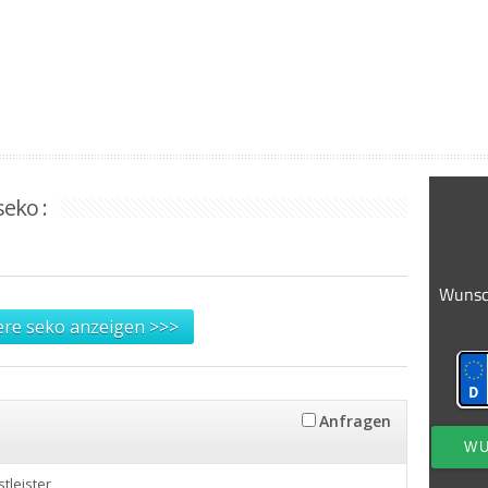
seko :
ere seko anzeigen >>>
Anfragen
stleister