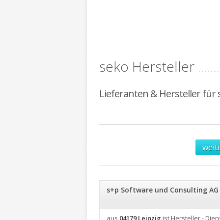
seko Hersteller
Lieferanten & Hersteller für 
weit
s+p Software und Consulting AG
aus
04179 Leipzig
ist Hersteller - Dien