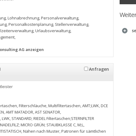
Weite
ung
,
Lohnabrechnung
,
Personalverwaltung
,
tung
,
Personalkostenplanung
,
Stellenverwaltung
,
s
lzeitenverwaltung
,
Urlaubsverwaltung
,
agement
,
Consulting AG anzeigen
H
Anfragen
tleister
tertaschen
,
Filterschläuche
,
Multifiltertaschen
,
AMT;LWK
,
DCE
EN
,
AMT MATADOR
,
AST SENATOR
,
,
LWK
,
STANDARD; RIEDEL Filtertaschen;STERNFILTER
NADELFILZ; MICRO GRÜN; STAUBKLASSE C
,
M;L
,
NTISTATISCH
,
Nähen nach Muster
,
Patronen für sämtlichen