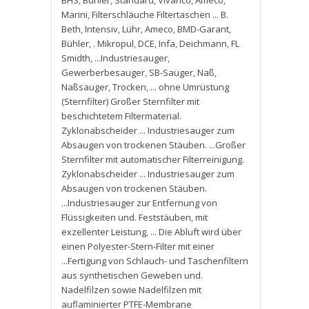
BHS
,
Bühler
,
Standard
,
Vivanco
,
Ameco
,
Marini
,
Filterschläuche Filtertaschen ... B.
Beth
,
Intensiv
,
Lühr
,
Ameco
,
BMD-Garant
,
Bühler
,
. Mikropul
,
DCE
,
Infa
,
Deichmann
,
FL
Smidth
,
...Industriesauger
,
Gewerberbesauger
,
SB-Sauger
,
Naß
,
Naßsauger
,
Trocken
,
... ohne Umrüstung
(Sternfilter) Großer Sternfilter mit
beschichtetem Filtermaterial.
Zyklonabscheider ... Industriesauger zum
Absaugen von trockenen Stäuben. ...Großer
Sternfilter mit automatischer Filterreinigung.
Zyklonabscheider ... Industriesauger zum
Absaugen von trockenen Stäuben.
...Industriesauger zur Entfernung von
Flüssigkeiten und. Feststäuben
,
mit
exzellenter Leistung
,
... Die Abluft wird über
einen Polyester-Stern-Filter mit einer
...Fertigung von Schlauch- und Taschenfiltern
aus synthetischen Geweben und.
Nadelfilzen sowie Nadelfilzen mit
auflaminierter PTFE-Membrane