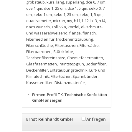
grobstaub
,
kurz
,
lang
,
superlang
,
dce 0
,
7 qm
,
dce 1 qm
,
dce 1
,
25 qm
,
dce 1
,
5 qm
,
seko 0
,
7
qm
,
seko 1 qm
,
seko 1
,
25 qm
,
seko
,
1
,
5 qm
,
quadratmeter
,
micron
,
my
,
h11
,
h12
,
h13
,
h14
,
nach wunsch
,
zoll
,
v2a
,
kordel
,
öl- schmutz-
und wasserabweisend
,
flange
,
flansch
,
Filtermedien für Trockenentstaubung
,
Filterschläuche
,
Filtertaschen
,
Filtersäcke
,
Filterpatronen
,
Stützkörbe
,
Taschenfiltereinsätze
,
Chemiefasermatten
,
Glasfasermatten
,
Paintstopgrün
,
Bodenfilter
,
Deckenfilter
,
Entstaubungstechnik
,
Luft- und
Klimatechnik
,
Filtertücher
,
Spannbänder
,
Kassettenfilter
,
Distanzmatten">
,
Firmen-Profil TK-Technische Konfektion
GmbH anzeigen
Ernst Reinhardt GmbH
Anfragen