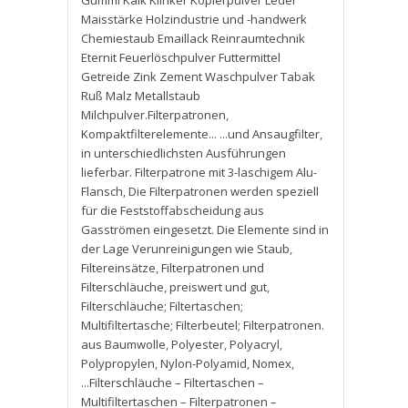
Gummi Kalk Klinker Kopierpulver Leder
Maisstärke Holzindustrie und -handwerk
Chemiestaub Emaillack Reinraumtechnik
Eternit Feuerlöschpulver Futtermittel
Getreide Zink Zement Waschpulver Tabak
Ruß Malz Metallstaub
Milchpulver.Filterpatronen
,
Kompaktfilterelemente... ...und Ansaugfilter
,
in unterschiedlichsten Ausführungen
lieferbar. Filterpatrone mit 3-laschigem Alu-
Flansch
,
Die Filterpatronen werden speziell
für die Feststoffabscheidung aus
Gasströmen eingesetzt. Die Elemente sind in
der Lage Verunreinigungen wie Staub
,
Filtereinsätze
,
Filterpatronen und
Filterschläuche
,
preiswert und gut
,
Filterschläuche; Filtertaschen;
Multifiltertasche; Filterbeutel; Filterpatronen.
aus Baumwolle
,
Polyester
,
Polyacryl
,
Polypropylen
,
Nylon-Polyamid
,
Nomex
,
...Filterschläuche – Filtertaschen –
Multifiltertaschen – Filterpatronen –