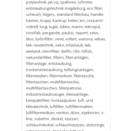
polytechnik
,
jet vsj
,
spähnex
,
schröter
,
entstaubungstechnik magdeburg
,
eco filter
,
scheuch
,
hilgers
,
standard filterbau
,
handte
,
heimer
,
krupp
,
kastrup
,
keller
,
krc
,
research
cottrell
,
lurgi
,
lugar
,
lübke
,
marini
,
mikropul
,
nordfab
,
pergande
,
paulus
,
rippert
,
seko
,
titus
,
turbofilter
,
venti
,
vollert
,
vianova
,
wibau
,
lwk
,
neotechnik
,
seko
,
infastaub
,
lwk
,
wieland
,
sternfilter
,
delfin
,
cfm
,
nilfisk
,
sekundärfilter
,
filtern
,
filteranlagen
,
filteranlage
,
entstaubung
,
trockenentstaubung
,
lüftungsanlagen
,
filtermedien
,
filtermedium
,
filtertasche
,
filtertaschen
,
multifiltertasche
,
multifiltertaschen
,
filterpatrone
,
industriestaubsauger
,
klimaanlage
,
kompaktfilter
,
kontastpulver
,
luft- und
klimatechnik
,
luftfilter
,
luftfiltermatten
,
luftfiltermedium
,
venturi
,
düse
,
injektoren
,
z-
line
,
zubehör
,
deckel
,
stutzen
,
schlauchdeckel
,
schlauchstutzen
,
stützringe
,