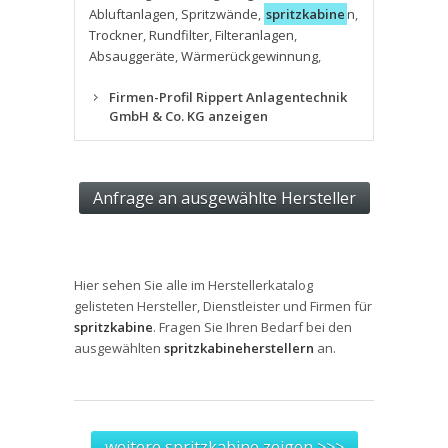
Abluftanlagen
,
Spritzwände
,
spritzkabine
n
,
Trockner
,
Rundfilter
,
Filteranlagen
,
Absauggeräte
,
Wärmerückgewinnung
,
Firmen-Profil Rippert Anlagentechnik
GmbH & Co. KG anzeigen
Hier sehen Sie alle im Herstellerkatalog
gelisteten Hersteller, Dienstleister und Firmen für
spritzkabine
. Fragen Sie Ihren Bedarf bei den
ausgewählten
spritzkabineherstellern
an.
weitere spritzkabine zeigen >>>