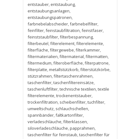
entstauber
,
entstaubung
,
entstaubungsanlagen
,
entstaubungspatronen
,
farbnebelabscheider
,
farbnebelfilter
,
feinfilter
,
feinstaubfiltration
,
feinstfaser
,
feinststaubfilter
,
filterbespannung
,
filterbeutel
,
filterelement
,
filterelemente
,
filterfläche
,
filtergewebe
,
filterkammer
,
filtermaterialien
,
filtermaterial
,
filtermatten
,
filtermedium
,
filteroberfläche
,
filterpatrone
,
filterplatte
,
metallstützkorb
,
filterstützkörbe
,
stützrahmen
,
filtertaschenrahmen
,
taschenfilter
,
taschenfiltereinsätze
,
taschenluftfilter
,
technische textilien
,
textile
filterelemente
,
trockenentstauber
,
trockenfiltration
,
scheibenfilter
,
tuchfilter
,
umweltschutz
,
schlauchschellen
,
spannbänder
,
faltkartonfilter
,
verladeschläuche
,
filterklassen
,
siloverladeschläuche
,
papprahmen
,
taschenfilter für feinstaub
,
taschenfilter für