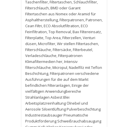
Taschenfilter
,
Filtertaschen
,
Schlauchfilter
,
Filterschlauch
,
BMD oder Garant
Filtertaschen aus Nomex oder Aramid für
Asphaltherstellung
,
Filterpatronen
,
Patronen
,
Cean Filtri
,
ECO Absolutfiltration
,
ECO
Feinfiltration
,
Top Removal
,
Bax Filtereinsatz
,
Filterplatte
,
Top Area
,
Filterzellen
,
Venturi
düsen
,
Microfilter
,
Wir stellen Filtertaschen
,
Filterschläuche
,
Filtersäcke
,
Filterbeutel
,
Verladeschläuche
,
Filterpatronen
Klimafiltermedien her
,
Intensiv
filterschläuche
,
Micropul
,
Nadelfilz mit Teflon
Beschichtung
,
Filterpatronen verschiedene
Ausführungen für die auf dem Markt
befindlichen Filteranlagen
,
Einige der
vielfältigen Anwendungbereiche
Strahlanlagen Asbest Blei
Arbeitsplatzreinhaltung Ölnebel und
Aerosole Siloentlüftung Pulverbeschichtung
Industriestaubsauger Pneumatische
Produktförderung Schweißrauchabsaugung