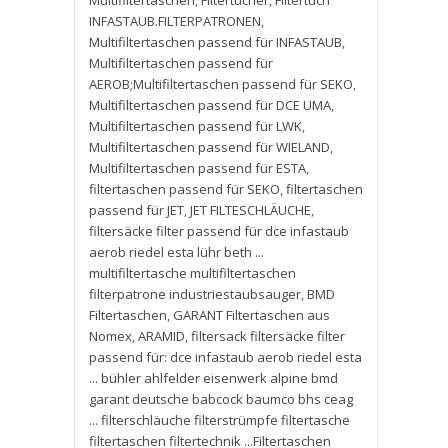
Multifiltertaschen
,
Filtertücher
,
Filtertuch
INFASTAUB.FILTERPATRONEN
,
Multifiltertaschen passend für INFASTAUB
,
Multifiltertaschen passend für
AEROB;Multifiltertaschen passend für SEKO
,
Multifiltertaschen passend für DCE UMA
,
Multifiltertaschen passend für LWK
,
Multifiltertaschen passend für WIELAND
,
Multifiltertaschen passend für ESTA
,
filtertaschen passend für SEKO
,
filtertaschen
passend für JET
,
JET FILTESCHLÄUCHE
,
filtersäcke filter passend für dce infastaub
aerob riedel esta lühr beth ...
multifiltertasche multifiltertaschen
filterpatrone industriestaubsauger
,
BMD
Filtertaschen
,
GARANT Filtertaschen aus
Nomex
,
ARAMID
,
filtersack filtersäcke filter
passend für: dce infastaub aerob riedel esta
... bühler ahlfelder eisenwerk alpine bmd
garant deutsche babcock baumco bhs ceag
... filterschläuche filterstrümpfe filtertasche
filtertaschen filtertechnik ...Filtertaschen