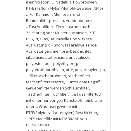
(Feinfiltration)
,
... Nadelfilz
,
Polypropylen
,
PTFE (Teflon)
,
Nylon-Monofil-Gewebe (NMo).
... Für Kammer-
,
Membran- und
Rahmenfilterpressen. Anodenbeutel:
...Taschenfilter: - Einzeltaschen nach
Zeichnung oder Muster ... Aramide
,
PTFE
,
PPS
,
PI
,
Glas
,
Baumwolle und Viskose.
Ausrüstung: öl- und wasserabweisende
Ausrüstungen
,
membranbeschichtet
,
siliconisiert
,
teflonisiert
,
antistatisch
,
polyester
,
pes
,
polyethylen
,
pe
,
polytetrafluorethylen
,
ptfe
,
polypropylen
,
pp
,
... filtertaschenrahmen
,
taschenfilter
,
taschenfiltereinsätze
,
...Unter dem Begriff
Gewebefilter werden Schlauchfilter
,
Taschenfilter
,
Tuchfilter
,
.... ist das Filtertuch
mit einer feinporigen Kunststoffmembrane
oder ... Glasfasergewebe mit
PTFE(Polytetrafluorethylen)-Beschichtung
...PES Nadelfilz mit MEMBRANE von
DONALDSON: