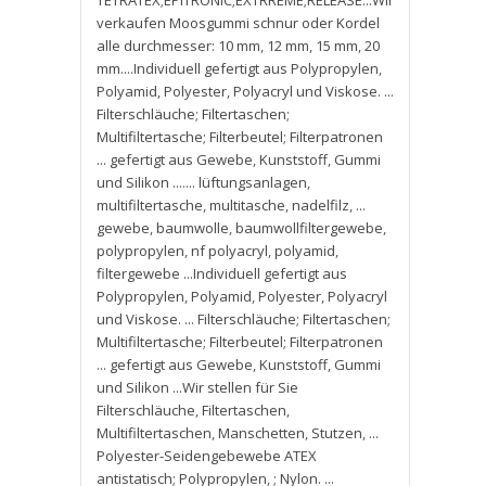
TETRATEX;EPITRONIC;EXTRREME;RELEASE...Wir
verkaufen Moosgummi schnur oder Kordel
alle durchmesser: 10 mm
,
12 mm
,
15 mm
,
20
mm....Individuell gefertigt aus Polypropylen
,
Polyamid
,
Polyester
,
Polyacryl und Viskose. ...
Filterschläuche; Filtertaschen;
Multifiltertasche; Filterbeutel; Filterpatronen
... gefertigt aus Gewebe
,
Kunststoff
,
Gummi
und Silikon ....... lüftungsanlagen
,
multifiltertasche
,
multitasche
,
nadelfilz
,
...
gewebe
,
baumwolle
,
baumwollfiltergewebe
,
polypropylen
,
nf polyacryl
,
polyamid
,
filtergewebe ...Individuell gefertigt aus
Polypropylen
,
Polyamid
,
Polyester
,
Polyacryl
und Viskose. ... Filterschläuche; Filtertaschen;
Multifiltertasche; Filterbeutel; Filterpatronen
... gefertigt aus Gewebe
,
Kunststoff
,
Gummi
und Silikon ...Wir stellen für Sie
Filterschläuche
,
Filtertaschen
,
Multifiltertaschen
,
Manschetten
,
Stutzen
,
...
Polyester-Seidengebewebe ATEX
antistatisch; Polypropylen
,
; Nylon. ...