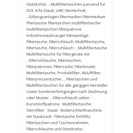
Stützkörbe ... Multifiltertaschen passend für
DCE
,
Infa Staub
,
LWK
,
Neotechnik
,
...lüftungsanlagen filtermedien filtermedium
filtertasche filtertaschen multifiltertasche
multifiltertaschen filterpatrone
industriestaubsauger klimaanlage
,
Filtertasche
,
Filterschlauch
,
Multifiltertasche
,
Filtertasche
,
Filterschlauch ... Multifiltertasche
Multifiltertasche für Filtergeräte mit
...Filterschläuche
,
Filtertaschen
,
Filterpatronen
,
Filtersäcke
,
Filterbeutel
,
Multifiltertasche
,
Produktfilter
,
Abluftfilter
,
Filterpressentücher
,
...Filtertaschen und
Multifiltertaschen für alle gängigen Hersteller
sowie Sonderanfertigungen nach Zeichnung
oder Muster. ...Filterschlauch ueber
Kunststoffpatrone · Multifiltertasche ·
Sternfilter · Staub · Bodenschleifmaschine
mit Staubsack · Filtertasche Dichtfilz
,
Filtertaschen und Taschenrahmen;
Filterschläuche und Stützkörbe;