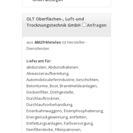
OLT Oberflächen-, Luft-und
Trocknungstechnik GmbH
Anfragen
aus
48629 Metelen
ist Hersteller -
Dienstleister
Lieferant für:
abdunsten
,
Abdunstkabinen
,
Abwasseraufbereitung
,
Automobilzulieferindustrie
,
beschichten
,
Betontürme
,
Boot
,
Brandmeldeanlagen
,
Deckenfilter
,
Drehgestelle
,
Durchlauftrockner
,
Durchlaufvorbehandlung
,
Eisenbahnwaggons
,
Eisenphosphatierung
,
Energierückgewinnung
,
entfetten
,
Entfettungsanlagen
,
Farbversorgung
,
Feinfilterdecke
,
Filterpatronen
,