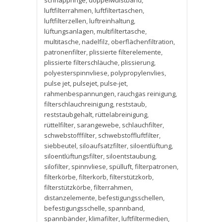
schnappringe
,
doppelwulstband
,
luftfilterrahmen
,
luftfiltertaschen
,
luftfilterzellen
,
luftreinhaltung
,
lüftungsanlagen
,
multifiltertasche
,
multitasche
,
nadelfilz
,
oberflächenfiltration
,
patronenfilter
,
plissierte filterelemente
,
plissierte filterschläuche
,
plissierung
,
polyesterspinnvliese
,
polypropylenvlies
,
pulse jet
,
pulsejet
,
pulse-jet
,
rahmenbespannungen
,
rauchgas reinigung
,
filterschlauchreinigung
,
reststaub
,
reststaubgehalt
,
rüttelabreinigung
,
rüttelfilter
,
sarangewebe
,
schlauchfilter
,
schwebstofffilter
,
schwebstoffluftfilter
,
siebbeutel
,
siloaufsatzfilter
,
siloentlüftung
,
siloentlüftungsfilter
,
siloentstaubung
,
silofilter
,
spinnvliese
,
spülluft
,
filterpatronen
,
filterkörbe
,
filterkorb
,
filterstützkorb
,
filterstützkörbe
,
filterrahmen
,
distanzelemente
,
befestigungsschellen
,
befestigungsschelle
,
spannband
,
spannbänder
,
klimafilter
,
luftfiltermedien
,