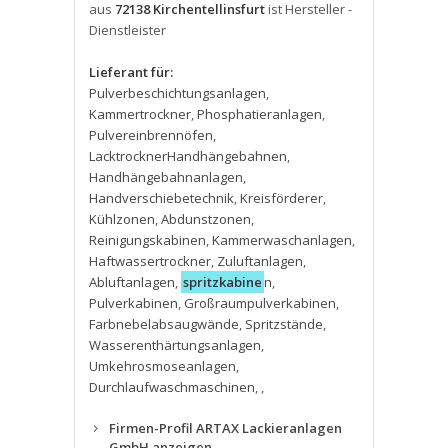
aus
72138 Kirchentellinsfurt
ist Hersteller -
Dienstleister
Lieferant für:
Pulverbeschichtungsanlagen
,
Kammertrockner
,
Phosphatieranlagen
,
Pulvereinbrennöfen
,
LacktrocknerHandhängebahnen
,
Handhängebahnanlagen
,
Handverschiebetechnik
,
Kreisförderer
,
Kühlzonen
,
Abdunstzonen
,
Reinigungskabinen
,
Kammerwaschanlagen
,
Haftwassertrockner
,
Zuluftanlagen
,
Abluftanlagen
,
spritzkabine
n
,
Pulverkabinen
,
Großraumpulverkabinen
,
Farbnebelabsaugwände
,
Spritzstände
,
Wasserenthärtungsanlagen
,
Umkehrosmoseanlagen
,
Durchlaufwaschmaschinen
,
,
Firmen-Profil ARTAX Lackieranlagen
GmbH anzeigen