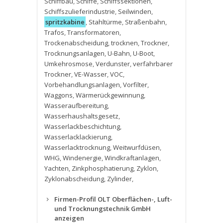
Schiffbau
,
Schiffe
,
Schiffssektionen
,
Schiffszulieferindustrie
,
Seilwinden
,
spritzkabine
,
Stahltürme
,
Straßenbahn
,
Trafos
,
Transformatoren
,
Trockenabscheidung
,
trocknen
,
Trockner
,
Trocknungsanlagen
,
U-Bahn
,
U-Boot
,
Umkehrosmose
,
Verdunster
,
verfahrbarer
Trockner
,
VE-Wasser
,
VOC
,
Vorbehandlungsanlagen
,
Vorfilter
,
Waggons
,
Wärmerückgewinnung
,
Wasseraufbereitung
,
Wasserhaushaltsgesetz
,
Wasserlackbeschichtung
,
Wasserlacklackierung
,
Wasserlacktrocknung
,
Weitwurfdüsen
,
WHG
,
Windenergie
,
Windkraftanlagen
,
Yachten
,
Zinkphosphatierung
,
Zyklon
,
Zyklonabscheidung
,
Zylinder
,
Firmen-Profil OLT Oberflächen-, Luft-
und Trocknungstechnik GmbH
anzeigen