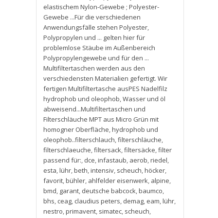
elastischem Nylon-Gewebe ; Polyester-
Gewebe ...Für die verschiedenen
Anwendungsfälle stehen Polyester
,
Polypropylen und ... gelten hier für
problemlose Stäube im Außenbereich
Polypropylengewebe und für den ...
Multifiltertaschen werden aus den
verschiedensten Materialien gefertigt. Wir
fertigen Multifiltertasche ausPES Nadelfilz
hydrophob und oleophob
,
Wasser und öl
abweisend...Multifiltertaschen und
Filterschläuche MPT aus Micro Grün mit
homogner Oberfläche
,
hydrophob und
oleophob..filterschlauch
,
filterschläuche
,
filterschlaeuche
,
filtersack
,
filtersäcke
,
filter
passend für:
,
dce
,
infastaub
,
aerob
,
riedel
,
esta
,
lühr
,
beth
,
intensiv
,
scheuch
,
höcker
,
favorit
,
bühler
,
ahlfelder eisenwerk
,
alpine
,
bmd
,
garant
,
deutsche babcock
,
baumco
,
bhs
,
ceag
,
claudius peters
,
demag
,
eam
,
lühr
,
nestro
,
primavent
,
simatec
,
scheuch
,