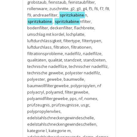
grobstaub
,
feinstaub
,
feinstaubfilter
,
rollenware
,
zuschnitte
,
g2
,
g3
,
g4
,
f5
,
f6
,
f7
,
f8
,
f9
,
andreaefilter
,
spritzkabine
n
,
spritzkabine
,
spritzkabine
nfilter
,
bodenfilter
,
deckenfilter
,
flachbreite
,
umschlag mit kordel
,
lochplatte
,
luftdurchlässigkeit
,
filtertype
,
filtertypen
,
luftdurchlass
,
filtration
,
filtrationen
,
filtrationsprobleme
,
nadelfilz
,
nadelfilze
,
qualitäten
,
qualität
,
standzeit
,
standzeiten
,
technische nadelfilze
,
technischer nadelfilz
,
technische gewebe
,
polyester nadelfilz
,
polyester
,
gewebe
,
baumwolle
,
baumwollfiltergewebe
,
polypropylen
,
nf
polyacryl
,
polyamid
,
filtergewebe
,
polyamidfiltergewebe
,
pps
,
nf
,
nomex
,
prüfzeugnis
,
prüfzeugnisse
,
usgc
,
polypropylenvlies
,
edelstahlschneckengewindeschelle
,
edelstahlschneckengewindeschellen
,
kategorie l
,
kategorie m
,