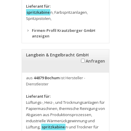
Lieferant für:
spritzkabine
n
,
Farbspritzanlagen
,
Spritzpistolen
,
Firmen-Profil Krautzberger GmbH
anzeigen
Langbein & Engelbracht GmbH
Anfragen
aus
44879 Bochum
ist Hersteller -
Dienstleister
Lieferant für:
Lüftungs-
,
Heiz-
,
und Trocknungsanlagen für
Papiermaschinen
,
thermische Reinigung von
Abgasen aus Produktionsprozessen
,
industrielle Wärmerückgewinnung und
Lüftung
,
spritzkabine
n und Trockner für