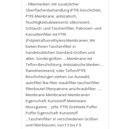
...Filtermedien: mit zusätzlicher
Oberflächenbehandlung (PTFE-beschichtet
,
PTFE-Membrane
,
antistatisch
,
feuchtigkeitsabweisend
,
silikonisiert
,
Schlauch- und Taschenfilter
,
Patronen- und
Kassettenfilter mit PTFE
(Polytetrafluorethylen)-Membranen
,
Wir
bieten Ihnen Taschenfilter in
handelsüblichen Standard-Größen und
allen. Sondergrößen. ....Membrane mit
Teflon-Beschichtung. Antistatische Medien ....
flammhemmend
,
oder Teflon/PTFE
Beschichtungen stehen zur Auswahl
,
autofilter lkw-filter staubfilter taschenfilter
filterbeutel filterpatrone anschraubfilter ......
Membrane Membranen Membranen
Eigenschaft: Kunststoff Meterware
Moosgummi ... ptfe. PTFE-Drehteile Puffer
Puffer Eigenschaft: Kunststoff
...Taschenfilter: In verschiedenen Größen
und Filterklassen
,
von F 5 bis F 9