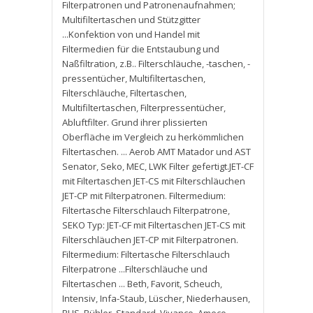
Filterpatronen und Patronenaufnahmen;
Multifiltertaschen und Stützgitter
...Konfektion von und Handel mit
Filtermedien für die Entstaubung und
Naßfiltration
,
z.B.. Filterschläuche
,
-taschen
,
-
pressentücher
,
Multifiltertaschen
,
Filterschläuche
,
Filtertaschen
,
Multifiltertaschen
,
Filterpressentücher
,
Abluftfilter. Grund ihrer plissierten
Oberfläche im Vergleich zu herkömmlichen
Filtertaschen. ... Aerob AMT Matador und AST
Senator
,
Seko
,
MEC
,
LWK Filter gefertigt.JET-CF
mit Filtertaschen JET-CS mit Filterschläuchen
JET-CP mit Filterpatronen. Filtermedium:
Filtertasche Filterschlauch Filterpatrone
,
SEKO Typ: JET-CF mit Filtertaschen JET-CS mit
Filterschläuchen JET-CP mit Filterpatronen.
Filtermedium: Filtertasche Filterschlauch
Filterpatrone ...Filterschläuche und
Filtertaschen ... Beth
,
Favorit
,
Scheuch
,
Intensiv
,
Infa-Staub
,
Lüscher
,
Niederhausen
,