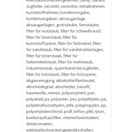
edelstahlschneckengewinde
,
clamp
,
clamps
,
zugfeder
,
verzinkt
,
verzinkte
,
metallrahmen
,
kunststoffrahmen
,
kundenvorgabe
,
kundenvorgaben
,
absauganlage
,
absauganlagen
,
grobstäube
,
feinstäube
,
filter für reststaub
,
filter für schweißrauch
,
filter für laserstaub
,
filter für
kunststoffspäne
,
filter für farbnebel
,
filter
für sandstaub
,
filter für sandstrahlanlagen
,
filter für tonerstaub
,
filter für
futtermittelstaub
,
filter für mehlstaub
,
industriestaub
,
spannband mit zugfeder
,
filter für holzstaub
,
filter für holzspäne
,
abgasreinigung
,
aktivkohlefilterbeutel
,
abscheidegrad
,
abscheider
,
basofil
,
baumwolle
,
nomex
,
polyacrylnitril
,
pan
,
polyamid
,
pa
,
polyester
,
pes
,
polyethylen
,
pe
,
polytetrafluorethylen
,
ptfe
,
polypropylen
,
pp
,
polyvinylidenchlorid
,
pvdf
,
teflon
,
p84
,
ryton
,
bunkeraufsatzfilter
,
chemiefasermatten
,
distanzmatten
,
edelstahlschneckengewindeschellen
,