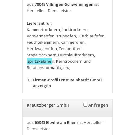
aus
78048 Villingen-Schwenningen
ist
Hersteller - Dienstleister
Lieferant für:
Kammertrocknern
,
Lacktrocknern
,
Vorwärmeöfen
,
Truheöfen
,
Durchlauföfen
,
Feuchtekammern
,
Kammeröfen
,
Herdwagenöfen
,
Temperöfen
,
Stapeltrocknern
,
Durchlauftrocknern
,
spritzkabine
n
,
Kerntrocknern und
Rotationsformanlagen.
,
Firmen-Profil Ernst Reinhardt GmbH
anzeigen
Krautzberger GmbH
Anfragen
aus
65343 Eltville am Rhein
ist Hersteller -
Dienstleister