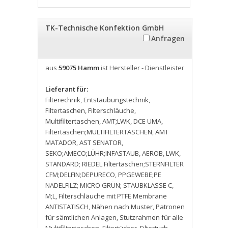
TK-Technische Konfektion GmbH
Anfragen
aus
59075 Hamm
ist Hersteller - Dienstleister
Lieferant für:
Filterechnik
,
Entstaubungstechnik
,
Filtertaschen
,
Filterschläuche
,
Multifiltertaschen
,
AMT;LWK
,
DCE UMA
,
Filtertaschen;MULTIFILTERTASCHEN
,
AMT
MATADOR
,
AST SENATOR
,
SEKO;AMECO;LÜHR;INFASTAUB
,
AEROB
,
LWK
,
STANDARD; RIEDEL Filtertaschen;STERNFILTER
CFM;DELFIN;DEPURECO
,
PPGEWEBE;PE
NADELFILZ; MICRO GRÜN; STAUBKLASSE C
,
M;L
,
Filterschläuche mit PTFE Membrane
ANTISTATISCH
,
Nähen nach Muster
,
Patronen
für sämtlichen Anlagen
,
Stutzrahmen für alle