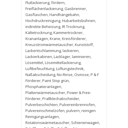
Flutlackierung
,
fördern
,
Freiflächenlackierung
,
Gasbrenner
,
Gasflaschen
,
Handhängebahn
,
Hochdruckreinigung
,
Hubarbeitsbühnen
,
indirekte Beheizung
,
IR Trocknung
,
Kältetrocknung
,
Kammertrockner
,
Krananlagen
,
Krane
,
Kreisförderer
,
Kreuzstromwärmetauscher
,
Kunststoff
,
Lackentschlammung
,
lackieren
,
Lackierkabinen
,
Lacklager
,
laminieren
,
Lösemittel
,
Lösemittellackierung
,
Luftbefeuchtung
,
Lüftungstechnik
,
Naßabscheidung
,
No-Rinse
,
Osmose
,
P & F
Förderer
,
Paint Stop grün
,
Phosphatieranlagen
,
Plattenwärmetauscher
,
Power & Free-
Förderer
,
Prallblechabscheider
,
Pulverbeschichten
,
Pulvereinbrennofen
,
Pulvereinschmelzofen
,
pulvern
,
reinigen
Reinigungsanlagen
,
Rotationswärmetauscher
,
Schienenwagen
,