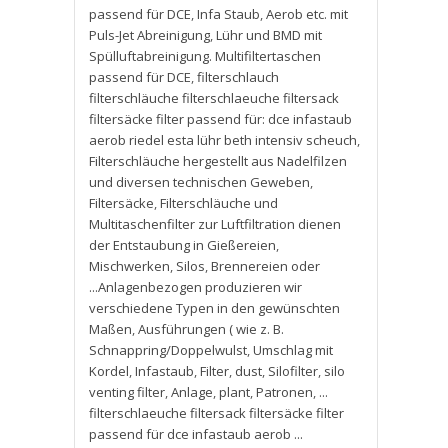
passend für DCE
,
Infa Staub
,
Aerob etc. mit
Puls-Jet Abreinigung
,
Lühr und BMD mit
Spülluftabreinigung. Multifiltertaschen
passend für DCE
,
filterschlauch
filterschläuche filterschlaeuche filtersack
filtersäcke filter passend für: dce infastaub
aerob riedel esta lühr beth intensiv scheuch
,
Filterschläuche hergestellt aus Nadelfilzen
und diversen technischen Geweben
,
Filtersäcke
,
Filterschläuche und
Multitaschenfilter zur Luftfiltration dienen
der Entstaubung in Gießereien
,
Mischwerken
,
Silos
,
Brennereien oder
...Anlagenbezogen produzieren wir
verschiedene Typen in den gewünschten
Maßen
,
Ausführungen ( wie z. B.
Schnappring/Doppelwulst
,
Umschlag mit
Kordel
,
Infastaub
,
Filter
,
dust
,
Silofilter
,
silo
venting filter
,
Anlage
,
plant
,
Patronen
,
...
filterschlaeuche filtersack filtersäcke filter
passend für dce infastaub aerob ...