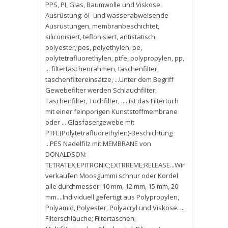
PPS
,
PI
,
Glas
,
Baumwolle und Viskose.
Ausrüstung: öl- und wasserabweisende
Ausrüstungen
,
membranbeschichtet
,
siliconisiert
,
teflonisiert
,
antistatisch
,
polyester
,
pes
,
polyethylen
,
pe
,
polytetrafluorethylen
,
ptfe
,
polypropylen
,
pp
,
... filtertaschenrahmen
,
taschenfilter
,
taschenfiltereinsätze
,
...Unter dem Begriff
Gewebefilter werden Schlauchfilter
,
Taschenfilter
,
Tuchfilter
,
.... ist das Filtertuch
mit einer feinporigen Kunststoffmembrane
oder ... Glasfasergewebe mit
PTFE(Polytetrafluorethylen)-Beschichtung
...PES Nadelfilz mit MEMBRANE von
DONALDSON:
TETRATEX;EPITRONIC;EXTRREME;RELEASE...Wir
verkaufen Moosgummi schnur oder Kordel
alle durchmesser: 10 mm
,
12 mm
,
15 mm
,
20
mm....Individuell gefertigt aus Polypropylen
,
Polyamid
,
Polyester
,
Polyacryl und Viskose. ...
Filterschläuche; Filtertaschen;