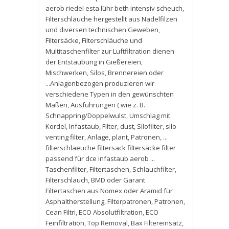
aerob riedel esta lühr beth intensiv scheuch
,
Filterschläuche hergestellt aus Nadelfilzen
und diversen technischen Geweben
,
Filtersäcke
,
Filterschläuche und
Multitaschenfilter zur Luftfiltration dienen
der Entstaubung in Gießereien
,
Mischwerken
,
Silos
,
Brennereien oder
...Anlagenbezogen produzieren wir
verschiedene Typen in den gewünschten
Maßen
,
Ausführungen ( wie z. B.
Schnappring/Doppelwulst
,
Umschlag mit
Kordel
,
Infastaub
,
Filter
,
dust
,
Silofilter
,
silo
venting filter
,
Anlage
,
plant
,
Patronen
,
...
filterschlaeuche filtersack filtersäcke filter
passend für dce infastaub aerob ...
Taschenfilter
,
Filtertaschen
,
Schlauchfilter
,
Filterschlauch
,
BMD oder Garant
Filtertaschen aus Nomex oder Aramid für
Asphaltherstellung
,
Filterpatronen
,
Patronen
,
Cean Filtri
,
ECO Absolutfiltration
,
ECO
Feinfiltration
,
Top Removal
,
Bax Filtereinsatz
,