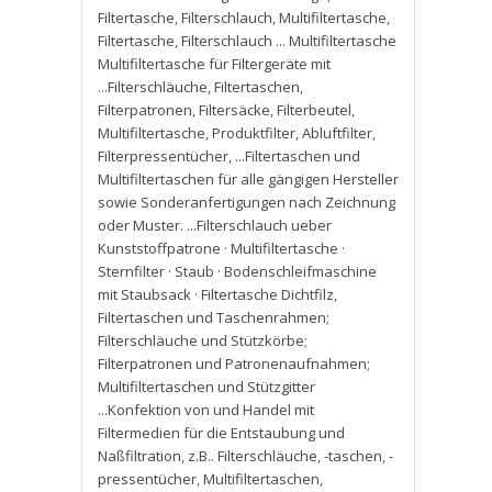
Filtertasche
,
Filterschlauch
,
Multifiltertasche
,
Filtertasche
,
Filterschlauch ... Multifiltertasche
Multifiltertasche für Filtergeräte mit
...Filterschläuche
,
Filtertaschen
,
Filterpatronen
,
Filtersäcke
,
Filterbeutel
,
Multifiltertasche
,
Produktfilter
,
Abluftfilter
,
Filterpressentücher
,
...Filtertaschen und
Multifiltertaschen für alle gängigen Hersteller
sowie Sonderanfertigungen nach Zeichnung
oder Muster. ...Filterschlauch ueber
Kunststoffpatrone · Multifiltertasche ·
Sternfilter · Staub · Bodenschleifmaschine
mit Staubsack · Filtertasche Dichtfilz
,
Filtertaschen und Taschenrahmen;
Filterschläuche und Stützkörbe;
Filterpatronen und Patronenaufnahmen;
Multifiltertaschen und Stützgitter
...Konfektion von und Handel mit
Filtermedien für die Entstaubung und
Naßfiltration
,
z.B.. Filterschläuche
,
-taschen
,
-
pressentücher
,
Multifiltertaschen
,