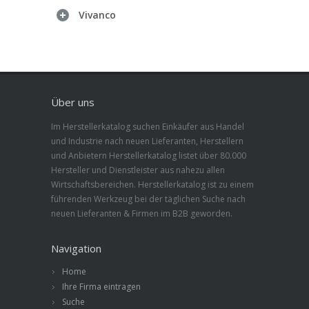
Vivanco
Über uns
Im Herstellerkatalog suchen Einkäufer aus Handel
und Industrie nach neuen Lieferanten, Herstellern
und Anbietern Herstellerkatalog listet über 80.000
Hersteller und Dienstleister aus nahezu allen
Wirtschaftsbereichen. Herstellerkatalog ist zu einem
führenden Werkzeug bei der täglichen Suche nach
neuen Lieferanten & Firmen im B2B geworden.
Navigation
Home
Ihre Firma eintragen
Suche