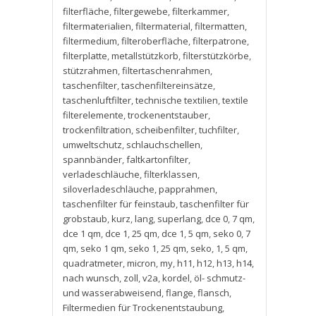
filterfläche
,
filtergewebe
,
filterkammer
,
filtermaterialien
,
filtermaterial
,
filtermatten
,
filtermedium
,
filteroberfläche
,
filterpatrone
,
filterplatte
,
metallstützkorb
,
filterstützkörbe
,
stützrahmen
,
filtertaschenrahmen
,
taschenfilter
,
taschenfiltereinsätze
,
taschenluftfilter
,
technische textilien
,
textile
filterelemente
,
trockenentstauber
,
trockenfiltration
,
scheibenfilter
,
tuchfilter
,
umweltschutz
,
schlauchschellen
,
spannbänder
,
faltkartonfilter
,
verladeschläuche
,
filterklassen
,
siloverladeschläuche
,
papprahmen
,
taschenfilter für feinstaub
,
taschenfilter für
grobstaub
,
kurz
,
lang
,
superlang
,
dce 0
,
7 qm
,
dce 1 qm
,
dce 1
,
25 qm
,
dce 1
,
5 qm
,
seko 0
,
7
qm
,
seko 1 qm
,
seko 1
,
25 qm
,
seko
,
1
,
5 qm
,
quadratmeter
,
micron
,
my
,
h11
,
h12
,
h13
,
h14
,
nach wunsch
,
zoll
,
v2a
,
kordel
,
öl- schmutz-
und wasserabweisend
,
flange
,
flansch
,
Filtermedien für Trockenentstaubung
,