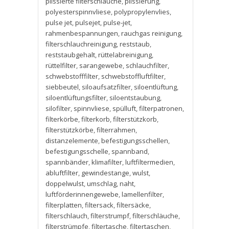
plissierte filterschläuche
,
plissierung
,
polyesterspinnvliese
,
polypropylenvlies
,
pulse jet
,
pulsejet
,
pulse-jet
,
rahmenbespannungen
,
rauchgas reinigung
,
filterschlauchreinigung
,
reststaub
,
reststaubgehalt
,
rüttelabreinigung
,
rüttelfilter
,
sarangewebe
,
schlauchfilter
,
schwebstofffilter
,
schwebstoffluftfilter
,
siebbeutel
,
siloaufsatzfilter
,
siloentlüftung
,
siloentlüftungsfilter
,
siloentstaubung
,
silofilter
,
spinnvliese
,
spülluft
,
filterpatronen
,
filterkörbe
,
filterkorb
,
filterstützkorb
,
filterstützkörbe
,
filterrahmen
,
distanzelemente
,
befestigungsschellen
,
befestigungsschelle
,
spannband
,
spannbänder
,
klimafilter
,
luftfiltermedien
,
abluftfilter
,
gewindestange
,
wulst
,
doppelwulst
,
umschlag
,
naht
,
luftförderinnengewebe
,
lamellenfilter
,
filterplatten
,
filtersack
,
filtersäcke
,
filterschlauch
,
filterstrumpf
,
filterschläuche
,
filterstrümpfe
,
filtertasche
,
filtertaschen
,