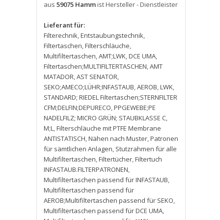
aus
59075 Hamm
ist Hersteller - Dienstleister
Lieferant für:
Filterechnik
,
Entstaubungstechnik
,
Filtertaschen
,
Filterschläuche
,
Multifiltertaschen
,
AMT;LWK
,
DCE UMA
,
Filtertaschen;MULTIFILTERTASCHEN
,
AMT
MATADOR
,
AST SENATOR
,
SEKO;AMECO;LÜHR;INFASTAUB
,
AEROB
,
LWK
,
STANDARD; RIEDEL Filtertaschen;STERNFILTER
CFM;DELFIN;DEPURECO
,
PPGEWEBE;PE
NADELFILZ; MICRO GRÜN; STAUBKLASSE C
,
M;L
,
Filterschläuche mit PTFE Membrane
ANTISTATISCH
,
Nähen nach Muster
,
Patronen
für sämtlichen Anlagen
,
Stutzrahmen für alle
Multifiltertaschen
,
Filtertücher
,
Filtertuch
INFASTAUB.FILTERPATRONEN
,
Multifiltertaschen passend für INFASTAUB
,
Multifiltertaschen passend für
AEROB;Multifiltertaschen passend für SEKO
,
Multifiltertaschen passend für DCE UMA
,