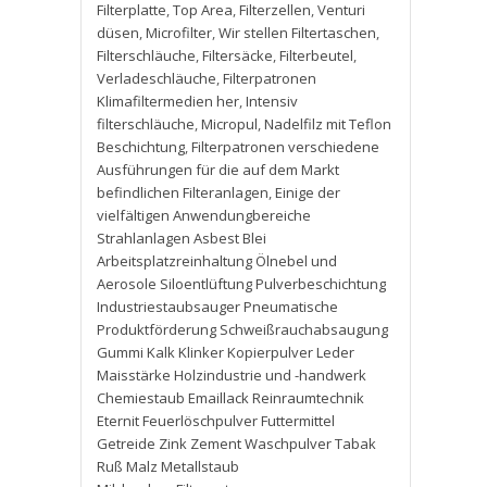
Filterplatte
,
Top Area
,
Filterzellen
,
Venturi
düsen
,
Microfilter
,
Wir stellen Filtertaschen
,
Filterschläuche
,
Filtersäcke
,
Filterbeutel
,
Verladeschläuche
,
Filterpatronen
Klimafiltermedien her
,
Intensiv
filterschläuche
,
Micropul
,
Nadelfilz mit Teflon
Beschichtung
,
Filterpatronen verschiedene
Ausführungen für die auf dem Markt
befindlichen Filteranlagen
,
Einige der
vielfältigen Anwendungbereiche
Strahlanlagen Asbest Blei
Arbeitsplatzreinhaltung Ölnebel und
Aerosole Siloentlüftung Pulverbeschichtung
Industriestaubsauger Pneumatische
Produktförderung Schweißrauchabsaugung
Gummi Kalk Klinker Kopierpulver Leder
Maisstärke Holzindustrie und -handwerk
Chemiestaub Emaillack Reinraumtechnik
Eternit Feuerlöschpulver Futtermittel
Getreide Zink Zement Waschpulver Tabak
Ruß Malz Metallstaub