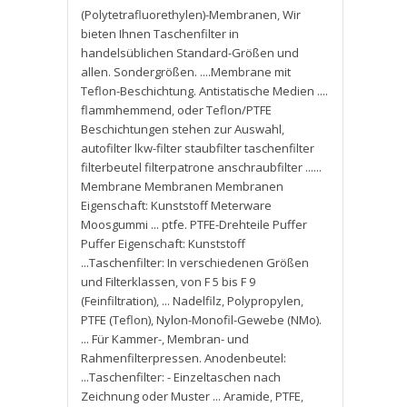
(Polytetrafluorethylen)-Membranen
,
Wir
bieten Ihnen Taschenfilter in
handelsüblichen Standard-Größen und
allen. Sondergrößen. ....Membrane mit
Teflon-Beschichtung. Antistatische Medien ....
flammhemmend
,
oder Teflon/PTFE
Beschichtungen stehen zur Auswahl
,
autofilter lkw-filter staubfilter taschenfilter
filterbeutel filterpatrone anschraubfilter ......
Membrane Membranen Membranen
Eigenschaft: Kunststoff Meterware
Moosgummi ... ptfe. PTFE-Drehteile Puffer
Puffer Eigenschaft: Kunststoff
...Taschenfilter: In verschiedenen Größen
und Filterklassen
,
von F 5 bis F 9
(Feinfiltration)
,
... Nadelfilz
,
Polypropylen
,
PTFE (Teflon)
,
Nylon-Monofil-Gewebe (NMo).
... Für Kammer-
,
Membran- und
Rahmenfilterpressen. Anodenbeutel:
...Taschenfilter: - Einzeltaschen nach
Zeichnung oder Muster ... Aramide
,
PTFE
,