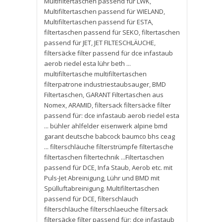
Multifiltertaschen passend für LWK
,
Multifiltertaschen passend für WIELAND
,
Multifiltertaschen passend für ESTA
,
filtertaschen passend für SEKO
,
filtertaschen
passend für JET
,
JET FILTESCHLÄUCHE
,
filtersäcke filter passend für dce infastaub
aerob riedel esta lühr beth ...
multifiltertasche multifiltertaschen
filterpatrone industriestaubsauger
,
BMD
Filtertaschen
,
GARANT Filtertaschen aus
Nomex
,
ARAMID
,
filtersack filtersäcke filter
passend für: dce infastaub aerob riedel esta
... bühler ahlfelder eisenwerk alpine bmd
garant deutsche babcock baumco bhs ceag
... filterschläuche filterstrümpfe filtertasche
filtertaschen filtertechnik ...Filtertaschen
passend für DCE
,
Infa Staub
,
Aerob etc. mit
Puls-Jet Abreinigung
,
Lühr und BMD mit
Spülluftabreinigung. Multifiltertaschen
passend für DCE
,
filterschlauch
filterschläuche filterschlaeuche filtersack
filtersäcke filter passend für: dce infastaub