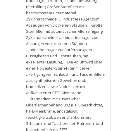
Naßsauger
,
Trocken
,
... ohne Umrüstung
(Sternfilter) Großer Sternfilter mit
beschichtetem Filtermaterial.
Zyklonabscheider ... Industriesauger zum
Absaugen von trockenen Stäuben. ...Großer
Sternfilter mit automatischer Filterreinigung.
Zyklonabscheider ... Industriesauger zum
Absaugen von trockenen Stäuben.
...Industriesauger zur Entfernung von
Flüssigkeiten und. Feststäuben
,
mit
exzellenter Leistung
,
... Die Abluft wird über
einen Polyester-Stern-Filter mit einer
...Fertigung von Schlauch- und Taschenfiltern
aus synthetischen Geweben und.
Nadelfilzen sowie Nadelfilzen mit
auflaminierter PTFE-Membrane
...Filtermedien: mit zusätzlicher
Oberflächenbehandlung (PTFE-beschichtet
,
PTFE-Membrane
,
antistatisch
,
feuchtigkeitsabweisend
,
silikonisiert
,
Schlauch- und Taschenfilter
,
Patronen- und
Kassettenfilter mit PTFE