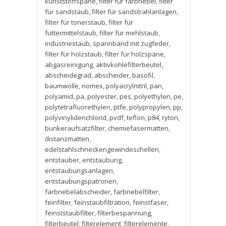
kunststoffspäne
,
filter für farbnebel
,
filter
für sandstaub
,
filter für sandstrahlanlagen
,
filter für tonerstaub
,
filter für
futtermittelstaub
,
filter für mehlstaub
,
industriestaub
,
spannband mit zugfeder
,
filter für holzstaub
,
filter für holzspäne
,
abgasreinigung
,
aktivkohlefilterbeutel
,
abscheidegrad
,
abscheider
,
basofil
,
baumwolle
,
nomex
,
polyacrylnitril
,
pan
,
polyamid
,
pa
,
polyester
,
pes
,
polyethylen
,
pe
,
polytetrafluorethylen
,
ptfe
,
polypropylen
,
pp
,
polyvinylidenchlorid
,
pvdf
,
teflon
,
p84
,
ryton
,
bunkeraufsatzfilter
,
chemiefasermatten
,
distanzmatten
,
edelstahlschneckengewindeschellen
,
entstauber
,
entstaubung
,
entstaubungsanlagen
,
entstaubungspatronen
,
farbnebelabscheider
,
farbnebelfilter
,
feinfilter
,
feinstaubfiltration
,
feinstfaser
,
feinststaubfilter
,
filterbespannung
,
filterbeutel
,
filterelement
,
filterelemente
,