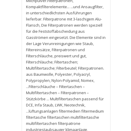
Milchpulver.Filterpatronen
,
Kompaktfilterelemente... ...und Ansaugfilter
,
in unterschiedlichsten Ausführungen
lieferbar. Filterpatrone mit 3-laschigem Alu-
Flansch
,
Die Filterpatronen werden speziell
für die Feststoffabscheidung aus
Gasströmen eingesetzt. Die Elemente sind in
der Lage Verunreinigungen wie Staub
,
Filtereinsätze
,
Filterpatronen und
Filterschläuche
,
preiswert und gut
,
Filterschläuche; Filtertaschen;
Multifiltertasche; Filterbeutel; Filterpatronen.
aus Baumwolle
,
Polyester
,
Polyacryl
,
Polypropylen
,
Nylon-Polyamid
,
Nomex
,
...Filterschläuche – Filtertaschen –
Multifiltertaschen – Filterpatronen –
Stützkörbe ... Multifiltertaschen passend für
DCE
,
Infa Staub
,
LWK
,
Neotechnik
,
...lüftungsanlagen filtermedien filtermedium
filtertasche filtertaschen multifiltertasche
multifiltertaschen filterpatrone
industriestaubsauger klimaanlage
,