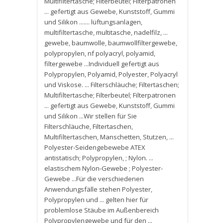
Multifiltertasche; Filterbeutel; Filterpatronen
... gefertigt aus Gewebe
,
Kunststoff
,
Gummi
und Silikon ....... lüftungsanlagen
,
multifiltertasche
,
multitasche
,
nadelfilz
,
...
gewebe
,
baumwolle
,
baumwollfiltergewebe
,
polypropylen
,
nf polyacryl
,
polyamid
,
filtergewebe ...Individuell gefertigt aus
Polypropylen
,
Polyamid
,
Polyester
,
Polyacryl
und Viskose. ... Filterschläuche; Filtertaschen;
Multifiltertasche; Filterbeutel; Filterpatronen
... gefertigt aus Gewebe
,
Kunststoff
,
Gummi
und Silikon ...Wir stellen für Sie
Filterschläuche
,
Filtertaschen
,
Multifiltertaschen
,
Manschetten
,
Stutzen
,
...
Polyester-Seidengebewebe ATEX
antistatisch; Polypropylen
,
; Nylon. ...
elastischem Nylon-Gewebe ; Polyester-
Gewebe ...Für die verschiedenen
Anwendungsfälle stehen Polyester
,
Polypropylen und ... gelten hier für
problemlose Stäube im Außenbereich
Polypropylengewebe und für den ...