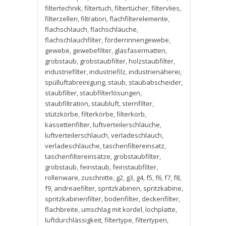
filtertechnik
,
filtertuch
,
filtertücher
,
filtervlies
,
filterzellen
,
filtration
,
flachfilterelemente
,
flachschlauch
,
flachschläuche
,
flachschlauchfilter
,
förderrinnengewebe
,
gewebe
,
gewebefilter
,
glasfasermatten
,
grobstaub
,
grobstaubfilter
,
holzstaubfilter
,
industriefilter
,
industriefilz
,
industrienäherei
,
spülluftabreinigung
,
staub
,
staubabscheider
,
staubfilter
,
staubfilterlösungen
,
staubfiltration
,
staubluft
,
sternfilter
,
stützkörbe
,
filterkörbe
,
filterkorb
,
kassettenfilter
,
luftverteilerschläuche
,
luftverteilerschlauch
,
verladeschlauch
,
verladeschläuche
,
taschenfiltereinsatz
,
taschenfiltereinsätze
,
grobstaubfilter
,
grobstaub
,
feinstaub
,
feinstaubfilter
,
rollenware
,
zuschnitte
,
g2
,
g3
,
g4
,
f5
,
f6
,
f7
,
f8
,
f9
,
andreaefilter
,
spritzkabinen
,
spritzkabine
,
spritzkabinenfilter
,
bodenfilter
,
deckenfilter
,
flachbreite
,
umschlag mit kordel
,
lochplatte
,
luftdurchlässigkeit
,
filtertype
,
filtertypen
,