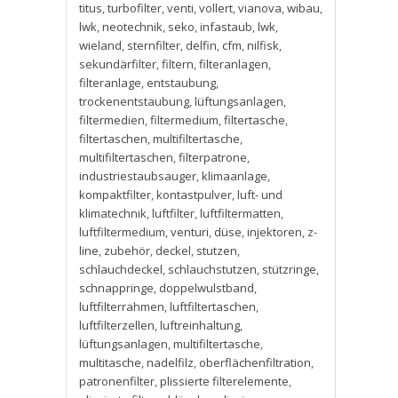
titus
,
turbofilter
,
venti
,
vollert
,
vianova
,
wibau
,
lwk
,
neotechnik
,
seko
,
infastaub
,
lwk
,
wieland
,
sternfilter
,
delfin
,
cfm
,
nilfisk
,
sekundärfilter
,
filtern
,
filteranlagen
,
filteranlage
,
entstaubung
,
trockenentstaubung
,
lüftungsanlagen
,
filtermedien
,
filtermedium
,
filtertasche
,
filtertaschen
,
multifiltertasche
,
multifiltertaschen
,
filterpatrone
,
industriestaubsauger
,
klimaanlage
,
kompaktfilter
,
kontastpulver
,
luft- und
klimatechnik
,
luftfilter
,
luftfiltermatten
,
luftfiltermedium
,
venturi
,
düse
,
injektoren
,
z-
line
,
zubehör
,
deckel
,
stutzen
,
schlauchdeckel
,
schlauchstutzen
,
stützringe
,
schnappringe
,
doppelwulstband
,
luftfilterrahmen
,
luftfiltertaschen
,
luftfilterzellen
,
luftreinhaltung
,
lüftungsanlagen
,
multifiltertasche
,
multitasche
,
nadelfilz
,
oberflächenfiltration
,
patronenfilter
,
plissierte filterelemente
,