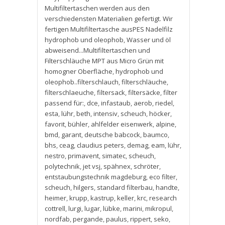
Multifiltertaschen werden aus den
verschiedensten Materialien gefertigt. Wir
fertigen Multifiltertasche ausPES Nadelfilz
hydrophob und oleophob
,
Wasser und öl
abweisend...Multifiltertaschen und
Filterschläuche MPT aus Micro Grün mit
homogner Oberfläche
,
hydrophob und
oleophob..filterschlauch
,
filterschläuche
,
filterschlaeuche
,
filtersack
,
filtersäcke
,
filter
passend für:
,
dce
,
infastaub
,
aerob
,
riedel
,
esta
,
lühr
,
beth
,
intensiv
,
scheuch
,
höcker
,
favorit
,
bühler
,
ahlfelder eisenwerk
,
alpine
,
bmd
,
garant
,
deutsche babcock
,
baumco
,
bhs
,
ceag
,
claudius peters
,
demag
,
eam
,
lühr
,
nestro
,
primavent
,
simatec
,
scheuch
,
polytechnik
,
jet vsj
,
spähnex
,
schröter
,
entstaubungstechnik magdeburg
,
eco filter
,
scheuch
,
hilgers
,
standard filterbau
,
handte
,
heimer
,
krupp
,
kastrup
,
keller
,
krc
,
research
cottrell
,
lurgi
,
lugar
,
lübke
,
marini
,
mikropul
,
nordfab
,
pergande
,
paulus
,
rippert
,
seko
,