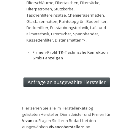
Filterschläuche
,
Filtertaschen
,
Filtersäcke
,
Filterpatronen
,
Stützkörbe
,
Taschenfiltereinsätze
,
Chemiefasermatten
,
Glasfasermatten
,
Paintstopgrün
,
Bodenfilter
,
Deckenfilter
,
Entstaubungstechnik
,
Luft- und
Klimatechnik
,
Filtertücher
,
Spannbänder
,
Kassettenfilter
,
Distanzmatten">
,
Firmen-Profil TK-Technische Konfektion
GmbH anzeigen
Hier sehen Sie alle im Herstellerkatalog
gelisteten Hersteller, Dienstleister und Firmen für
Vivanco
. Fragen Sie Ihren Bedarf bei den
ausgewählten
Vivancoherstellern
an.