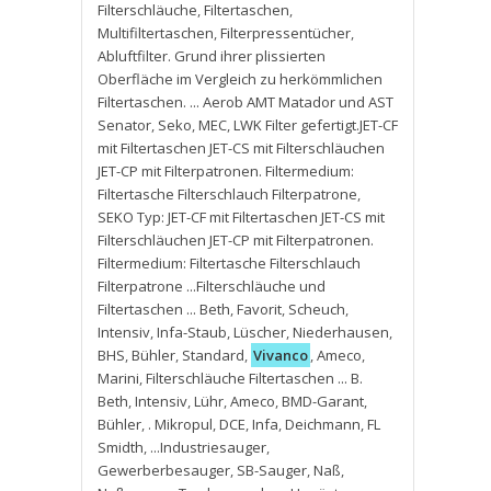
Filterschläuche
,
Filtertaschen
,
Multifiltertaschen
,
Filterpressentücher
,
Abluftfilter. Grund ihrer plissierten
Oberfläche im Vergleich zu herkömmlichen
Filtertaschen. ... Aerob AMT Matador und AST
Senator
,
Seko
,
MEC
,
LWK Filter gefertigt.JET-CF
mit Filtertaschen JET-CS mit Filterschläuchen
JET-CP mit Filterpatronen. Filtermedium:
Filtertasche Filterschlauch Filterpatrone
,
SEKO Typ: JET-CF mit Filtertaschen JET-CS mit
Filterschläuchen JET-CP mit Filterpatronen.
Filtermedium: Filtertasche Filterschlauch
Filterpatrone ...Filterschläuche und
Filtertaschen ... Beth
,
Favorit
,
Scheuch
,
Intensiv
,
Infa-Staub
,
Lüscher
,
Niederhausen
,
BHS
,
Bühler
,
Standard
,
Vivanco
,
Ameco
,
Marini
,
Filterschläuche Filtertaschen ... B.
Beth
,
Intensiv
,
Lühr
,
Ameco
,
BMD-Garant
,
Bühler
,
. Mikropul
,
DCE
,
Infa
,
Deichmann
,
FL
Smidth
,
...Industriesauger
,
Gewerberbesauger
,
SB-Sauger
,
Naß
,