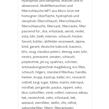
hydrophob und oleophob
,
Wasser und öl
abweisend...Multifiltertaschen und
Filterschläuche MPT aus Micro Grün mit
homogner Oberfläche
,
hydrophob und
oleophob..filterschlauch
,
filterschläuche
,
filterschlaeuche
,
filtersack
,
filtersäcke
,
filter
passend für:
,
dce
,
infastaub
,
aerob
,
riedel
,
esta
,
lühr
,
beth
,
intensiv
,
scheuch
,
höcker
,
favorit
,
bühler
,
ahlfelder eisenwerk
,
alpine
,
bmd
,
garant
,
deutsche babcock
,
baumco
,
bhs
,
ceag
,
claudius peters
,
demag
,
eam
,
lühr
,
nestro
,
primavent
,
simatec
,
scheuch
,
polytechnik
,
jet vsj
,
spähnex
,
schröter
,
entstaubungstechnik magdeburg
,
eco filter
,
scheuch
,
hilgers
,
standard filterbau
,
handte
,
heimer
,
krupp
,
kastrup
,
keller
,
krc
,
research
cottrell
,
lurgi
,
lugar
,
lübke
,
marini
,
mikropul
,
nordfab
,
pergande
,
paulus
,
rippert
,
seko
,
titus
,
turbofilter
,
venti
,
vollert
,
vianova
,
wibau
,
lwk
,
neotechnik
,
seko
,
infastaub
,
lwk
,
wieland
,
sternfilter
,
delfin
,
cfm
,
nilfisk
,
sekundärfilter
,
filtern
,
filteranlagen
,