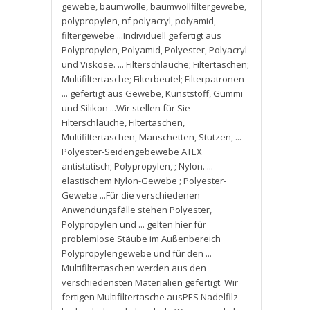
gewebe
,
baumwolle
,
baumwollfiltergewebe
,
polypropylen
,
nf polyacryl
,
polyamid
,
filtergewebe ...Individuell gefertigt aus
Polypropylen
,
Polyamid
,
Polyester
,
Polyacryl
und Viskose. ... Filterschläuche; Filtertaschen;
Multifiltertasche; Filterbeutel; Filterpatronen
... gefertigt aus Gewebe
,
Kunststoff
,
Gummi
und Silikon ...Wir stellen für Sie
Filterschläuche
,
Filtertaschen
,
Multifiltertaschen
,
Manschetten
,
Stutzen
,
...
Polyester-Seidengebewebe ATEX
antistatisch; Polypropylen
,
; Nylon. ...
elastischem Nylon-Gewebe ; Polyester-
Gewebe ...Für die verschiedenen
Anwendungsfälle stehen Polyester
,
Polypropylen und ... gelten hier für
problemlose Stäube im Außenbereich
Polypropylengewebe und für den ...
Multifiltertaschen werden aus den
verschiedensten Materialien gefertigt. Wir
fertigen Multifiltertasche ausPES Nadelfilz