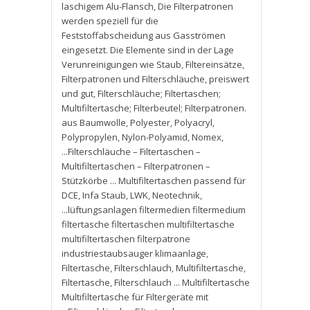
laschigem Alu-Flansch
,
Die Filterpatronen
werden speziell für die
Feststoffabscheidung aus Gasströmen
eingesetzt. Die Elemente sind in der Lage
Verunreinigungen wie Staub
,
Filtereinsätze
,
Filterpatronen und Filterschläuche
,
preiswert
und gut
,
Filterschläuche; Filtertaschen;
Multifiltertasche; Filterbeutel; Filterpatronen.
aus Baumwolle
,
Polyester
,
Polyacryl
,
Polypropylen
,
Nylon-Polyamid
,
Nomex
,
...Filterschläuche – Filtertaschen –
Multifiltertaschen – Filterpatronen –
Stützkörbe ... Multifiltertaschen passend für
DCE
,
Infa Staub
,
LWK
,
Neotechnik
,
...lüftungsanlagen filtermedien filtermedium
filtertasche filtertaschen multifiltertasche
multifiltertaschen filterpatrone
industriestaubsauger klimaanlage
,
Filtertasche
,
Filterschlauch
,
Multifiltertasche
,
Filtertasche
,
Filterschlauch ... Multifiltertasche
Multifiltertasche für Filtergeräte mit