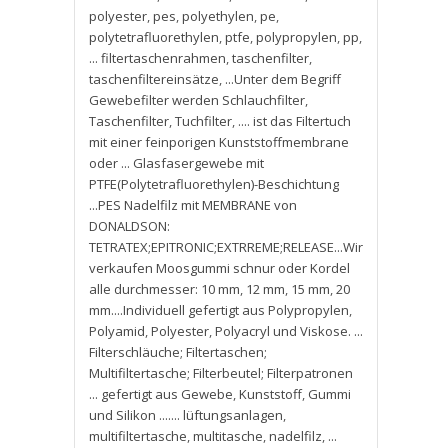
polyester
,
pes
,
polyethylen
,
pe
,
polytetrafluorethylen
,
ptfe
,
polypropylen
,
pp
,
... filtertaschenrahmen
,
taschenfilter
,
taschenfiltereinsätze
,
...Unter dem Begriff
Gewebefilter werden Schlauchfilter
,
Taschenfilter
,
Tuchfilter
,
.... ist das Filtertuch
mit einer feinporigen Kunststoffmembrane
oder ... Glasfasergewebe mit
PTFE(Polytetrafluorethylen)-Beschichtung
...PES Nadelfilz mit MEMBRANE von
DONALDSON:
TETRATEX;EPITRONIC;EXTRREME;RELEASE...Wir
verkaufen Moosgummi schnur oder Kordel
alle durchmesser: 10 mm
,
12 mm
,
15 mm
,
20
mm....Individuell gefertigt aus Polypropylen
,
Polyamid
,
Polyester
,
Polyacryl und Viskose. ...
Filterschläuche; Filtertaschen;
Multifiltertasche; Filterbeutel; Filterpatronen
... gefertigt aus Gewebe
,
Kunststoff
,
Gummi
und Silikon ....... lüftungsanlagen
,
multifiltertasche
,
multitasche
,
nadelfilz
,
...