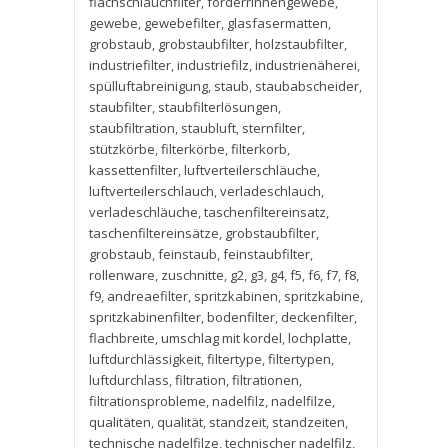
flachschlauchfilter
,
förderrinnengewebe
,
gewebe
,
gewebefilter
,
glasfasermatten
,
grobstaub
,
grobstaubfilter
,
holzstaubfilter
,
industriefilter
,
industriefilz
,
industrienäherei
,
spülluftabreinigung
,
staub
,
staubabscheider
,
staubfilter
,
staubfilterlösungen
,
staubfiltration
,
staubluft
,
sternfilter
,
stützkörbe
,
filterkörbe
,
filterkorb
,
kassettenfilter
,
luftverteilerschläuche
,
luftverteilerschlauch
,
verladeschlauch
,
verladeschläuche
,
taschenfiltereinsatz
,
taschenfiltereinsätze
,
grobstaubfilter
,
grobstaub
,
feinstaub
,
feinstaubfilter
,
rollenware
,
zuschnitte
,
g2
,
g3
,
g4
,
f5
,
f6
,
f7
,
f8
,
f9
,
andreaefilter
,
spritzkabinen
,
spritzkabine
,
spritzkabinenfilter
,
bodenfilter
,
deckenfilter
,
flachbreite
,
umschlag mit kordel
,
lochplatte
,
luftdurchlässigkeit
,
filtertype
,
filtertypen
,
luftdurchlass
,
filtration
,
filtrationen
,
filtrationsprobleme
,
nadelfilz
,
nadelfilze
,
qualitäten
,
qualität
,
standzeit
,
standzeiten
,
technische nadelfilze
,
technischer nadelfilz
,