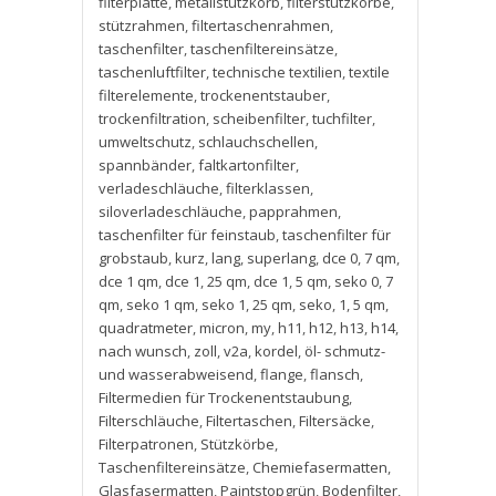
filterplatte
,
metallstützkorb
,
filterstützkörbe
,
stützrahmen
,
filtertaschenrahmen
,
taschenfilter
,
taschenfiltereinsätze
,
taschenluftfilter
,
technische textilien
,
textile
filterelemente
,
trockenentstauber
,
trockenfiltration
,
scheibenfilter
,
tuchfilter
,
umweltschutz
,
schlauchschellen
,
spannbänder
,
faltkartonfilter
,
verladeschläuche
,
filterklassen
,
siloverladeschläuche
,
papprahmen
,
taschenfilter für feinstaub
,
taschenfilter für
grobstaub
,
kurz
,
lang
,
superlang
,
dce 0
,
7 qm
,
dce 1 qm
,
dce 1
,
25 qm
,
dce 1
,
5 qm
,
seko 0
,
7
qm
,
seko 1 qm
,
seko 1
,
25 qm
,
seko
,
1
,
5 qm
,
quadratmeter
,
micron
,
my
,
h11
,
h12
,
h13
,
h14
,
nach wunsch
,
zoll
,
v2a
,
kordel
,
öl- schmutz-
und wasserabweisend
,
flange
,
flansch
,
Filtermedien für Trockenentstaubung
,
Filterschläuche
,
Filtertaschen
,
Filtersäcke
,
Filterpatronen
,
Stützkörbe
,
Taschenfiltereinsätze
,
Chemiefasermatten
,
Glasfasermatten
,
Paintstopgrün
,
Bodenfilter
,