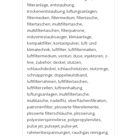
filteranlage
,
entstaubung
,
trockenentstaubung
,
lüftungsanlagen
,
filtermedien
,
filtermedium
,
filtertasche
,
filtertaschen
,
multifiltertasche
,
multifiltertaschen
,
filterpatrone
,
industriestaubsauger
,
klimaanlage
,
kompaktfilter
,
kontastpulver
,
luft- und
klimatechnik
,
luftfilter
,
luftfiltermatten
,
luftfiltermedium
,
venturi
,
düse
,
injektoren
,
z-
line
,
zubehör
,
deckel
,
stutzen
,
schlauchdeckel
,
schlauchstutzen
,
stützringe
,
schnappringe
,
doppelwulstband
,
luftfilterrahmen
,
luftfiltertaschen
,
luftfilterzellen
,
luftreinhaltung
,
lüftungsanlagen
,
multifiltertasche
,
multitasche
,
nadelfilz
,
oberflächenfiltration
,
patronenfilter
,
plissierte filterelemente
,
plissierte filterschläuche
,
plissierung
,
polyesterspinnvliese
,
polypropylenvlies
,
pulse jet
,
pulsejet
,
pulse-jet
,
rahmenbespannungen
,
rauchgas reinigung
,