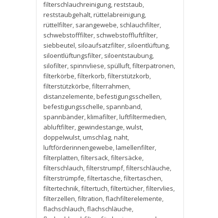
filterschlauchreinigung
,
reststaub
,
reststaubgehalt
,
rüttelabreinigung
,
rüttelfilter
,
sarangewebe
,
schlauchfilter
,
schwebstofffilter
,
schwebstoffluftfilter
,
siebbeutel
,
siloaufsatzfilter
,
siloentlüftung
,
siloentlüftungsfilter
,
siloentstaubung
,
silofilter
,
spinnvliese
,
spülluft
,
filterpatronen
,
filterkörbe
,
filterkorb
,
filterstützkorb
,
filterstützkörbe
,
filterrahmen
,
distanzelemente
,
befestigungsschellen
,
befestigungsschelle
,
spannband
,
spannbänder
,
klimafilter
,
luftfiltermedien
,
abluftfilter
,
gewindestange
,
wulst
,
doppelwulst
,
umschlag
,
naht
,
luftförderinnengewebe
,
lamellenfilter
,
filterplatten
,
filtersack
,
filtersäcke
,
filterschlauch
,
filterstrumpf
,
filterschläuche
,
filterstrümpfe
,
filtertasche
,
filtertaschen
,
filtertechnik
,
filtertuch
,
filtertücher
,
filtervlies
,
filterzellen
,
filtration
,
flachfilterelemente
,
flachschlauch
,
flachschläuche
,