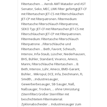
Filtertaschen. ... Aerob AMT Matador und AST
Senator
,
Seko
,
MEC
,
LWK Filter gefertigt.JET-CF
mit Filtertaschen JET-CS mit Filterschläuchen
JET-CP mit Filterpatronen. Filtermedium:
Filtertasche Filterschlauch Filterpatrone
,
SEKO Typ: JET-CF mit Filtertaschen JET-CS mit
Filterschläuchen JET-CP mit Filterpatronen.
Filtermedium: Filtertasche Filterschlauch
Filterpatrone ...Filterschläuche und
Filtertaschen ... Beth
,
Favorit
,
Scheuch
,
Intensiv
,
Infa-Staub
,
Lüscher
,
Niederhausen
,
BHS
,
Bühler
,
Standard
,
Vivanco
,
Ameco
,
Marini
,
Filterschläuche Filtertaschen ... B.
Beth
,
Intensiv
,
Lühr
,
Ameco
,
BMD-Garant
,
Bühler
,
. Mikropul
,
DCE
,
Infa
,
Deichmann
,
FL
Smidth
,
...Industriesauger
,
Gewerberbesauger
,
SB-Sauger
,
Naß
,
Naßsauger
,
Trocken
,
... ohne Umrüstung
(Sternfilter) Großer Sternfilter mit
beschichtetem Filtermaterial.
Zyklonabscheider ... Industriesauger zum