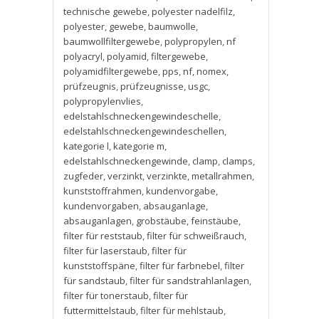
technische gewebe
,
polyester nadelfilz
,
polyester
,
gewebe
,
baumwolle
,
baumwollfiltergewebe
,
polypropylen
,
nf
polyacryl
,
polyamid
,
filtergewebe
,
polyamidfiltergewebe
,
pps
,
nf
,
nomex
,
prüfzeugnis
,
prüfzeugnisse
,
usgc
,
polypropylenvlies
,
edelstahlschneckengewindeschelle
,
edelstahlschneckengewindeschellen
,
kategorie l
,
kategorie m
,
edelstahlschneckengewinde
,
clamp
,
clamps
,
zugfeder
,
verzinkt
,
verzinkte
,
metallrahmen
,
kunststoffrahmen
,
kundenvorgabe
,
kundenvorgaben
,
absauganlage
,
absauganlagen
,
grobstäube
,
feinstäube
,
filter für reststaub
,
filter für schweißrauch
,
filter für laserstaub
,
filter für
kunststoffspäne
,
filter für farbnebel
,
filter
für sandstaub
,
filter für sandstrahlanlagen
,
filter für tonerstaub
,
filter für
futtermittelstaub
,
filter für mehlstaub
,