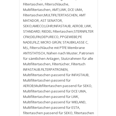
Filtertaschen
,
Filterschläuche
,
Multifiltertaschen
,
AMT;LWK
,
DCE UMA
,
Filtertaschen;MULTIFILTERTASCHEN
,
AMT
MATADOR
,
AST SENATOR
,
SEKO;AMECO;LÜHR;INFASTAUB
,
AEROB
,
LWK
,
STANDARD; RIEDEL Filtertaschen;STERNFILTER
CFM;DELFIN;DEPURECO
,
PPGEWEBE;PE
NADELFILZ; MICRO GRÜN; STAUBKLASSE C
,
M;L
,
Filterschläuche mit PTFE Membrane
ANTISTATISCH
,
Nähen nach Muster
,
Patronen
für sämtlichen Anlagen
,
Stutzrahmen für alle
Multifiltertaschen
,
Filtertücher
,
Filtertuch
INFASTAUB.FILTERPATRONEN
,
Multifiltertaschen passend für INFASTAUB
,
Multifiltertaschen passend für
AEROB;Multifiltertaschen passend für SEKO
,
Multifiltertaschen passend für DCE UMA
,
Multifiltertaschen passend für LWK
,
Multifiltertaschen passend für WIELAND
,
Multifiltertaschen passend für ESTA
,
filtertaschen passend für SEKO
,
filtertaschen