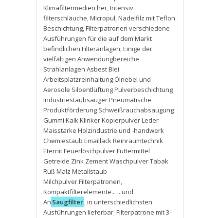
Klimafiltermedien her
,
Intensiv
filterschläuche
,
Micropul
,
Nadelfilz mit Teflon
Beschichtung
,
Filterpatronen verschiedene
Ausführungen für die auf dem Markt
befindlichen Filteranlagen
,
Einige der
vielfältigen Anwendungbereiche
Strahlanlagen Asbest Blei
Arbeitsplatzreinhaltung Ölnebel und
Aerosole Siloentlüftung Pulverbeschichtung
Industriestaubsauger Pneumatische
Produktförderung Schweißrauchabsaugung
Gummi Kalk Klinker Kopierpulver Leder
Maisstärke Holzindustrie und -handwerk
Chemiestaub Emaillack Reinraumtechnik
Eternit Feuerlöschpulver Futtermittel
Getreide Zink Zement Waschpulver Tabak
Ruß Malz Metallstaub
Milchpulver.Filterpatronen
,
Kompaktfilterelemente... ...und
An
Saugfilter
,
in unterschiedlichsten
Ausführungen lieferbar. Filterpatrone mit 3-