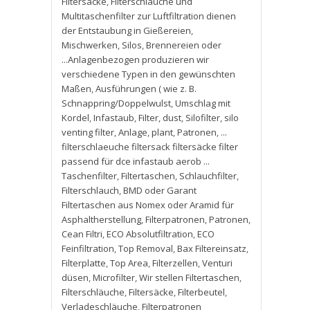
Filtersäcke
,
Filterschläuche und
Multitaschenfilter zur Luftfiltration dienen
der Entstaubung in Gießereien
,
Mischwerken
,
Silos
,
Brennereien oder
...Anlagenbezogen produzieren wir
verschiedene Typen in den gewünschten
Maßen
,
Ausführungen ( wie z. B.
Schnappring/Doppelwulst
,
Umschlag mit
Kordel
,
Infastaub
,
Filter
,
dust
,
Silofilter
,
silo
venting filter
,
Anlage
,
plant
,
Patronen
,
...
filterschlaeuche filtersack filtersäcke filter
passend für dce infastaub aerob ...
Taschenfilter
,
Filtertaschen
,
Schlauchfilter
,
Filterschlauch
,
BMD oder Garant
Filtertaschen aus Nomex oder Aramid für
Asphaltherstellung
,
Filterpatronen
,
Patronen
,
Cean Filtri
,
ECO Absolutfiltration
,
ECO
Feinfiltration
,
Top Removal
,
Bax Filtereinsatz
,
Filterplatte
,
Top Area
,
Filterzellen
,
Venturi
düsen
,
Microfilter
,
Wir stellen Filtertaschen
,
Filterschläuche
,
Filtersäcke
,
Filterbeutel
,
Verladeschläuche
,
Filterpatronen