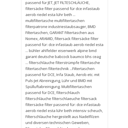
passend für JET
,
JET FILTESCHLÄUCHE
,
filtersäcke filter passend für dce infastaub
aerob riedel esta lühr beth ...
multifiltertasche multifiltertaschen
filterpatrone industriestaubsauger
,
BMD
Filtertaschen
,
GARANT Filtertaschen aus
Nomex
,
ARAMID
,
filtersack filtersäcke filter
passend für: dce infastaub aerob riedel esta
... bühler ahlfelder eisenwerk alpine bmd
garant deutsche babcock baumco bhs ceag
... filterschläuche filterstrümpfe filtertasche
filtertaschen filtertechnik ...Filtertaschen
passend für DCE
,
Infa Staub
,
Aerob etc. mit
Puls-Jet Abreinigung
,
Lühr und BMD mit
Spülluftabreinigung. Multifiltertaschen
passend für DCE
,
filterschlauch
filterschläuche filterschlaeuche filtersack
filtersäcke filter passend für: dce infastaub
aerob riedel esta lühr beth intensiv scheuch
,
Filterschläuche hergestellt aus Nadelfilzen
und diversen technischen Geweben
,