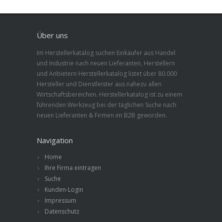
Über uns
Im Herstellerkatalog suchen Einkäufer aus Handel
und Industrie nach neuen Lieferanten, Herstellern
und Anbietern Herstellerkatalog listet über 80.000
Hersteller und Dienstleister aus nahezu allen
Wirtschaftsbereichen. Herstellerkatalog ist zu einem
führenden Werkzeug bei der täglichen Suche nach
neuen Lieferanten & Firmen im B2B geworden.
Navigation
Home
Ihre Firma eintragen
Suche
Kunden-Login
Impressum
Datenschutz