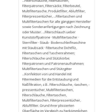
...Filterschläuche
,
Filtertaschen
,
Filterpatronen
,
Filtersäcke
,
Filterbeutel
,
Multifiltertasche
,
Produktfilter
,
Abluftfilter
,
Filterpressentücher
,
...Filtertaschen und
Multifiltertaschen für alle gängigen Hersteller
sowie Sonderanfertigungen nach Zeichnung
oder Muster. ...Filterschlauch ueber
Kunststoffpatrone · Multifiltertasche ·
Sternfilter · Staub · Bodenschleifmaschine
mit Staubsack · Filtertasche Dichtfilz
,
Filtertaschen und Taschenrahmen;
Filterschläuche und Stützkörbe;
Filterpatronen und Patronenaufnahmen;
Multifiltertaschen und Stützgitter
...Konfektion von und Handel mit
Filtermedien für die Entstaubung und
Naßfiltration
,
z.B.. Filterschläuche
,
-taschen
,
-
pressentücher
,
Multifiltertaschen
,
Filterschläuche
,
Filtertaschen
,
Multifiltertaschen
,
Filterpressentücher
,
Abluftfilter. Grund ihrer plissierten
Oberfläche im Vergleich zu herkömmlichen