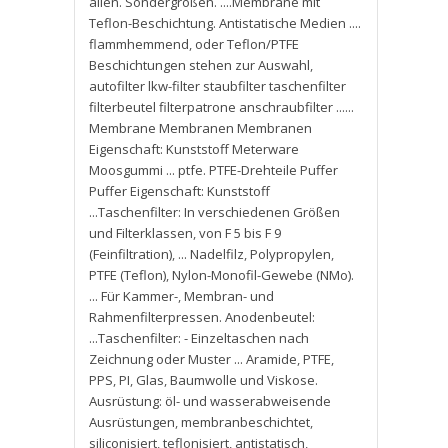
allen. Sondergrößen. ....Membrane mit
Teflon-Beschichtung. Antistatische Medien ....
flammhemmend
,
oder Teflon/PTFE
Beschichtungen stehen zur Auswahl
,
autofilter lkw-filter staubfilter taschenfilter
filterbeutel filterpatrone anschraubfilter ......
Membrane Membranen Membranen
Eigenschaft: Kunststoff Meterware
Moosgummi ... ptfe. PTFE-Drehteile Puffer
Puffer Eigenschaft: Kunststoff
...Taschenfilter: In verschiedenen Größen
und Filterklassen
,
von F 5 bis F 9
(Feinfiltration)
,
... Nadelfilz
,
Polypropylen
,
PTFE (Teflon)
,
Nylon-Monofil-Gewebe (NMo).
... Für Kammer-
,
Membran- und
Rahmenfilterpressen. Anodenbeutel:
...Taschenfilter: - Einzeltaschen nach
Zeichnung oder Muster ... Aramide
,
PTFE
,
PPS
,
PI
,
Glas
,
Baumwolle und Viskose.
Ausrüstung: öl- und wasserabweisende
Ausrüstungen
,
membranbeschichtet
,
siliconisiert
,
teflonisiert
,
antistatisch
,