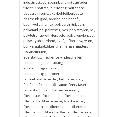
industriestaub
,
spannband mit zugfeder
,
filter für holzstaub
,
filter für holzspäne
,
abgasreinigung
,
aktivkohlefilterbeutel
,
abscheidegrad
,
abscheider
,
basofil
,
baumwolle
,
nomex
,
polyacrylnitril
,
pan
,
polyamid
,
pa
,
polyester
,
pes
,
polyethylen
,
pe
,
polytetrafluorethylen
,
ptfe
,
polypropylen
,
pp
,
polyvinylidenchlorid
,
pvdf
,
teflon
,
p84
,
ryton
,
bunkeraufsatzfilter
,
chemiefasermatten
,
distanzmatten
,
edelstahlschneckengewindeschellen
,
entstauber
,
entstaubung
,
entstaubungsanlagen
,
entstaubungspatronen
,
farbnebelabscheider
,
farbnebelfilter
,
feinfilter
,
feinstaubfiltration
,
feinstfaser
,
feinststaubfilter
,
filterbespannung
,
filterbeutel
,
filterelement
,
filterelemente
,
filterfläche
,
filtergewebe
,
filterkammer
,
filtermaterialien
,
filtermaterial
,
filtermatten
,
filtermedium
,
filteroberfläche
,
filterpatrone
,