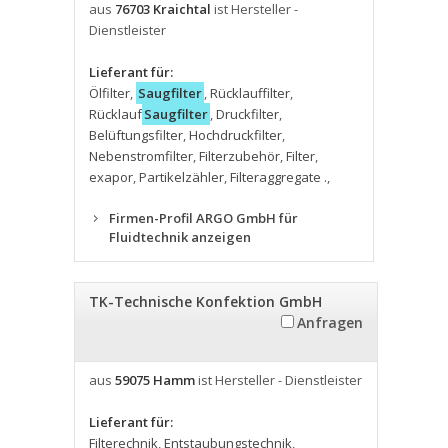
aus
76703 Kraichtal
ist Hersteller -
Dienstleister
Lieferant für:
Ölfilter
,
Saugfilter
,
Rücklauffilter
,
Rücklauf
Saugfilter
,
Druckfilter
,
Belüftungsfilter
,
Hochdruckfilter
,
Nebenstromfilter
,
Filterzubehör
,
Filter
,
exapor
,
Partikelzähler
,
Filteraggregate .
,
Firmen-Profil ARGO GmbH für
Fluidtechnik anzeigen
TK-Technische Konfektion GmbH
Anfragen
aus
59075 Hamm
ist Hersteller - Dienstleister
Lieferant für:
Filterechnik
,
Entstaubungstechnik
,